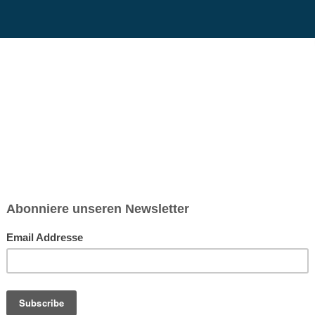
chsen und Niedersachsen Nabu)
debrief
Saison-Kalender
NEU: Vokabeltrainer (Saechsischvokabeln V: 1.
-Übersicht
Vegan Kochen mit Hartz IV (vegan)