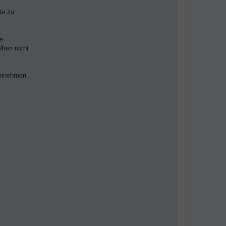
te zu
ge
lten nicht
 annehmen.