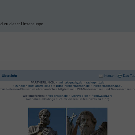
nd zu dieser Linsensuppe.
-Übersicht
Kontakt
Das Te
PARTNERLINKS:
»
animalequality.de
»
radiorpm1.de
»
zur-alten-post-ammeloe.de
»
Bund-Niedersachsen.de »
Niedersachsen.nabu
rcus Petersen-Clausen ist ehrenamtliches Mitglied im BUND-Niedersachsen und Niedersachsen.n
Wir empfehlen:
»
Veganstart.de
»
Loveveg.de
»
Foodwatch.org
(wir haben allerdings auch mit diesen Seiten nichts zu tun !)