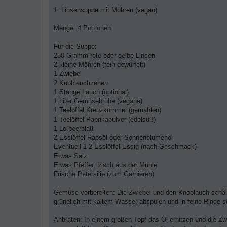
B
e
1. Linsensuppe mit Möhren (vegan)
i
t
r
Menge: 4 Portionen
a
g
Für die Suppe:
250 Gramm rote oder gelbe Linsen
2 kleine Möhren (fein gewürfelt)
1 Zwiebel
2 Knoblauchzehen
1 Stange Lauch (optional)
1 Liter Gemüsebrühe (vegane)
1 Teelöffel Kreuzkümmel (gemahlen)
1 Teelöffel Paprikapulver (edelsüß)
1 Lorbeerblatt
2 Esslöffel Rapsöl oder Sonnenblumenöl
Eventuell 1-2 Esslöffel Essig (nach Geschmack)
Etwas Salz
Etwas Pfeffer, frisch aus der Mühle
Frische Petersilie (zum Garnieren)
Gemüse vorbereiten: Die Zwiebel und den Knoblauch schäl
gründlich mit kaltem Wasser abspülen und in feine Ringe s
Anbraten: In einem großen Topf das Öl erhitzen und die Zw