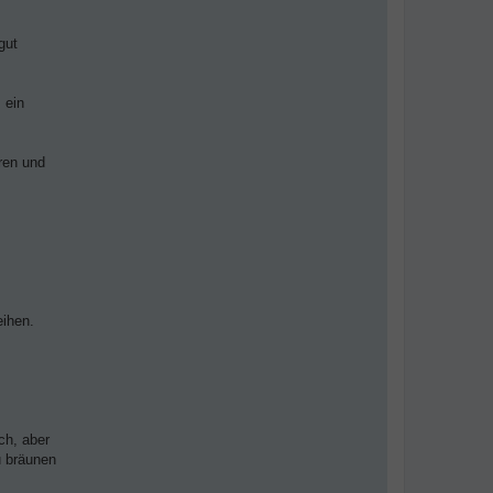
gut
 ein
ren und
eihen.
ch, aber
u bräunen