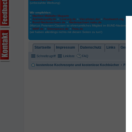
(unbezahlte Werbung)
Wir empfehlen:
»
Manfred Mistkäfer Magazin
»
Animalequality.de
»
Loveveg.de
»
Vier-pfoten.de/
»
Foodwatch.org
»
Bund-Niedersachsen.de
»
Niedersachsen.nabu.de
(Marcus Petersen-Clausen ist ehrenamtliches Mitglied im BUND-Niedersa
»
WWF.de
»
Greenpeace.de
»
Peta.de
(wir haben allerdings nichts mit diesen Seiten zu tun!)
Startseite
Impressum
Datenschutz
Links
Gemein
Schnellzugriff
Linkliste
FAQ
kostenlose Kochrezepte und kostenlose Kochbücher
Foren