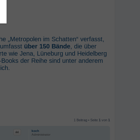
he „Metropolen im Schatten“ verfasst,
e umfasst
über 150 Bände
, die über
rte wie Jena, Lüneburg und Heidelberg
E-Books der Reihe sind unter anderem
ich.
1 Beitrag • Seite
1
von
1
Zitat
koch
Administrator