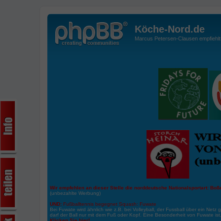
Köche-Nord.de
Marcus Petersen-Clausen empfiehlt d
Wir empfehlen an dieser Stelle die norddeutsche Nationalsportart:
Boße
(unbezahlte Werbung)
UND:
Fußballtennis begegnet Squash: Fuwate
Bei Fuwate wird ähnlich wie z.B. bei Volleyball, der Fussball über ein Netz 
darf der Ball nur mit dem Fuß oder Kopf. Eine Besonderheit von Fuwate ist
Klicken Sie hier!