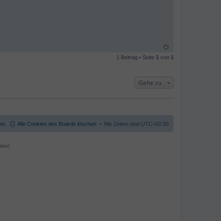
1 Beitrag • Seite
1
von
1
Gehe zu
am
Alle Cookies des Boards löschen
Alle Zeiten sind
UTC+02:00
abu)