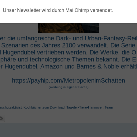
 der die umfangreiche Dark- und Urban-Fantasy-Rei
e Szenarien des Jahres 2100 verwandelt. Die Seri
 Hugendubel vertrieben werden. Die Werke, die O
osphäre und technologische Themen bekannt. Die 
r Hugendubel, Amazon und Barnes & Noble erhältl
https://payhip.com/MetropolenimSchatten
(Werbung in eigener Sache)
rschutzaktivist
,
Kochbücher zum Download
,
Tag-der-Tiere-Hannover
,
Team