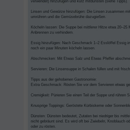
verwendet) hinzufügen und kurz mitdünsten (siehe Tipps).
Linsen und Gewürze hinzufügen: Die Linsen zusammen mit 
umrühren und die Gemüsebrühe dazugießen.
Köcheln lassen: Die Suppe bei mittlerer Hitze etwa 20–25 
Anbrennen zu verhindern.
Essig hinzufügen: Nach Geschmack 1–2 Esslöffel Essig in d
noch ein paar Minuten köcheln lassen.
Abschmecken: Mit Etwas Salz und Etwas Pfeffer abschmec
Servieren: Die Linsensuppe in Schalen füllen und mit frisch
Tipps aus der gehobenen Gastronomie:
Extra Geschmack: Rösten Sie vor dem Servieren etwas geri
Cremigkeit: Pürieren Sie einen Teil der Suppe und rühren 
Knusprige Toppings: Geröstete Kürbiskerne oder Sonnenbl
Dünsten: Dünsten bedeutet, Zutaten bei niedriger bis mittler
nicht gebräunt sind. Es wird oft bei Zwiebeln, Knoblauch
oder zu rösten.