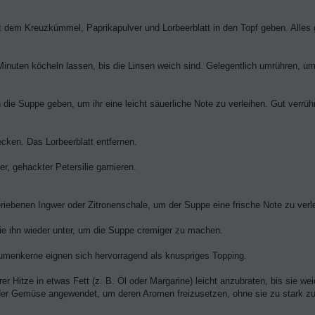
dem Kreuzkümmel, Paprikapulver und Lorbeerblatt in den Topf geben. Alles 
Minuten köcheln lassen, bis die Linsen weich sind. Gelegentlich umrühren, um
ie Suppe geben, um ihr eine leicht säuerliche Note zu verleihen. Gut verrüh
ken. Das Lorbeerblatt entfernen.
er, gehackter Petersilie garnieren.
ebenen Ingwer oder Zitronenschale, um der Suppe eine frische Note zu verl
Sie ihn wieder unter, um die Suppe cremiger zu machen.
umenkerne eignen sich hervorragend als knuspriges Topping.
er Hitze in etwas Fett (z. B. Öl oder Margarine) leicht anzubraten, bis sie wei
 oder Gemüse angewendet, um deren Aromen freizusetzen, ohne sie zu stark z