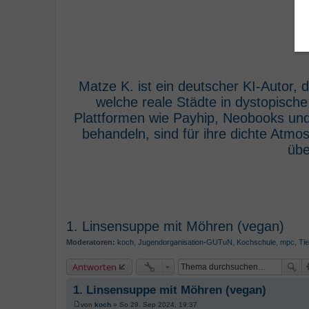
Matze K. ist ein deutscher KI-Autor,
welche reale Städte in dystopisch
Plattformen wie Payhip, Neobooks und
behandeln, sind für ihre dichte Atm
übe
1. Linsensuppe mit Möhren (vegan)
Moderatoren:
koch
,
Jugendorganisation-GUTuN
,
Kochschule
,
mpc
,
Tie
Antworten
1. Linsensuppe mit Möhren (vegan)
von
koch
»
So 29. Sep 2024, 19:37