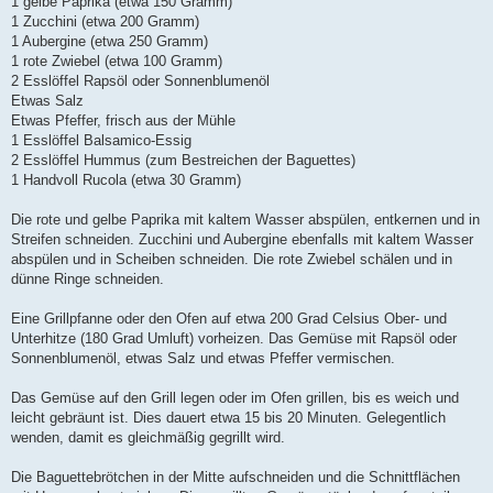
1 gelbe Paprika (etwa 150 Gramm)
1 Zucchini (etwa 200 Gramm)
1 Aubergine (etwa 250 Gramm)
1 rote Zwiebel (etwa 100 Gramm)
2 Esslöffel Rapsöl oder Sonnenblumenöl
Etwas Salz
Etwas Pfeffer, frisch aus der Mühle
1 Esslöffel Balsamico-Essig
2 Esslöffel Hummus (zum Bestreichen der Baguettes)
1 Handvoll Rucola (etwa 30 Gramm)
Die rote und gelbe Paprika mit kaltem Wasser abspülen, entkernen und in
Streifen schneiden. Zucchini und Aubergine ebenfalls mit kaltem Wasser
abspülen und in Scheiben schneiden. Die rote Zwiebel schälen und in
dünne Ringe schneiden.
Eine Grillpfanne oder den Ofen auf etwa 200 Grad Celsius Ober- und
Unterhitze (180 Grad Umluft) vorheizen. Das Gemüse mit Rapsöl oder
Sonnenblumenöl, etwas Salz und etwas Pfeffer vermischen.
Das Gemüse auf den Grill legen oder im Ofen grillen, bis es weich und
leicht gebräunt ist. Dies dauert etwa 15 bis 20 Minuten. Gelegentlich
wenden, damit es gleichmäßig gegrillt wird.
Die Baguettebrötchen in der Mitte aufschneiden und die Schnittflächen