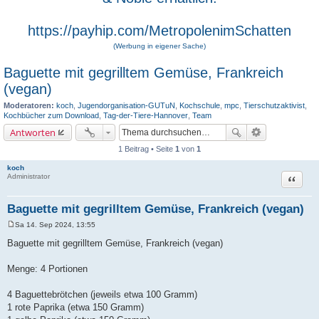
https://payhip.com/MetropolenimSchatten
(Werbung in eigener Sache)
Baguette mit gegrilltem Gemüse, Frankreich
(vegan)
Moderatoren:
koch
,
Jugendorganisation-GUTuN
,
Kochschule
,
mpc
,
Tierschutzaktivist
,
Kochbücher zum Download
,
Tag-der-Tiere-Hannover
,
Team
Antworten
1 Beitrag • Seite
1
von
1
koch
Zitat
Administrator
Baguette mit gegrilltem Gemüse, Frankreich (vegan)
Sa 14. Sep 2024, 13:55
B
e
Baguette mit gegrilltem Gemüse, Frankreich (vegan)
i
t
r
Menge: 4 Portionen
a
g
4 Baguettebrötchen (jeweils etwa 100 Gramm)
1 rote Paprika (etwa 150 Gramm)