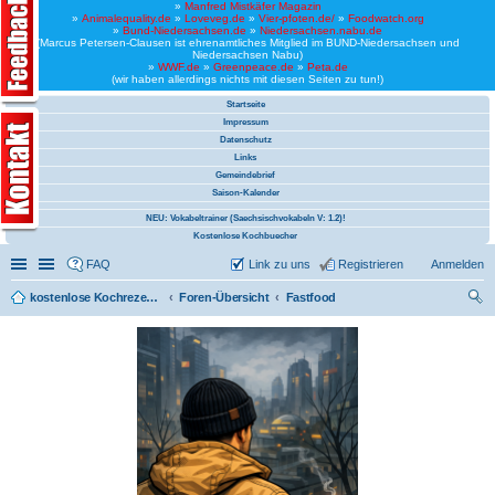
»
Manfred Mistkäfer Magazin
»
Animalequality.de
»
Loveveg.de
»
Vier-pfoten.de/
»
Foodwatch.org
»
Bund-Niedersachsen.de
»
Niedersachsen.nabu.de
(Marcus Petersen-Clausen ist ehrenamtliches Mitglied im BUND-Niedersachsen und
Niedersachsen Nabu)
»
WWF.de
»
Greenpeace.de
»
Peta.de
(wir haben allerdings nichts mit diesen Seiten zu tun!)
Startseite
Impressum
Datenschutz
Links
Gemeindebrief
Saison-Kalender
NEU: Vokabeltrainer (Saechsischvokabeln V: 1.2)!
Kostenlose Kochbuecher
Schnellzugriff
Linkliste
FAQ
Link zu uns
Registrieren
Anmelden
kostenlose Kochrezepte und kostenlose Kochbücher
Foren-Übersicht
Fastfood
uc
he