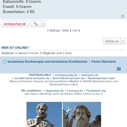
Ballaststoffe: 8 Gramm
Eiweiß: 8 Gramm
Broteinheiten: 4 BE
Antworten
1 Beitrag • Seite
1
von
1
Gehe zu
WER IST ONLINE?
Mitglieder in diesem Forum: 0 Mitglieder und 1 Gast
kostenlose Kochrezepte und kostenlose Kochbücher
Foren-Übersicht
PARTNERLINKS:
»
animalequality.de
»
radiorpm1.de
»
zur-alten-post-ammeloe.de
»
Bund-Niedersachsen.de »
Niedersachsen.nabu
(Marcus Petersen-Clausen ist ehrenamtliches Mitglied im BUND-Niedersachsen und
Niedersachsen.nabu)
Wir empfehlen:
»
Veganstart.de
»
Loveveg.de
»
Foodwatch.org
(wir haben allerdings auch mit diesen Seiten nichts zu tun !)