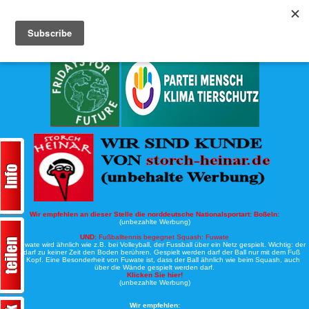
Köche-Nord.de
Werbung:
Wir empfehlen an dieser Stelle die norddeutsche Nationalsportart:
Boßeln:
(unbezahlte Werbung)
UND:
Fußballtennis begegnet Squash: Fuwate
Bei Fuwate wird ähnlich wie z.B. bei Volleyball, der Fussball über ein Netz gespielt. Wichtig: der
Ball darf zu keiner Zeit den Boden berühren. Gespielt werden darf der Ball nur mit dem Fuß
oder Kopf. Eine Besonderheit von Fuwate ist, dass der Ball ähnlich wie beim Squash, auch
über die Wände gespielt werden darf.
Klicken Sie hier!
(unbezahlte Werbung)
Wir empfehlen: