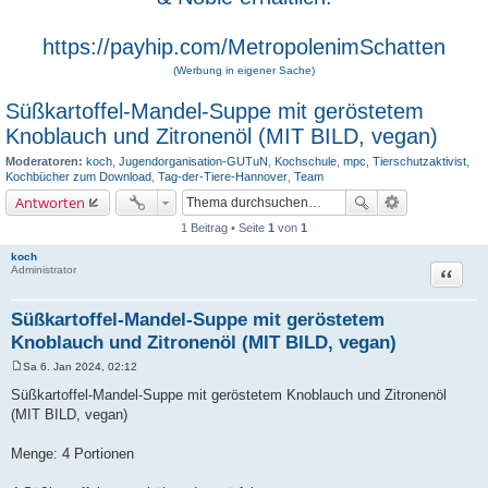
https://payhip.com/MetropolenimSchatten
(Werbung in eigener Sache)
Süßkartoffel-Mandel-Suppe mit geröstetem
Knoblauch und Zitronenöl (MIT BILD, vegan)
Moderatoren:
koch
,
Jugendorganisation-GUTuN
,
Kochschule
,
mpc
,
Tierschutzaktivist
,
Kochbücher zum Download
,
Tag-der-Tiere-Hannover
,
Team
Antworten
1 Beitrag • Seite
1
von
1
koch
Zitat
Administrator
Süßkartoffel-Mandel-Suppe mit geröstetem
Knoblauch und Zitronenöl (MIT BILD, vegan)
Sa 6. Jan 2024, 02:12
B
e
Süßkartoffel-Mandel-Suppe mit geröstetem Knoblauch und Zitronenöl
i
(MIT BILD, vegan)
t
r
a
Menge: 4 Portionen
g