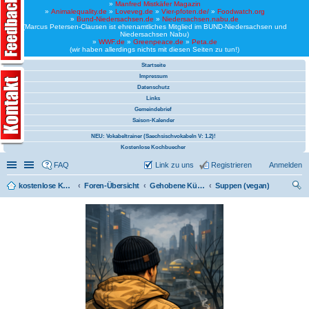
»
Manfred Mistkäfer Magazin
»
Animalequality.de
»
Loveveg.de
»
Vier-pfoten.de/
»
Foodwatch.org
»
Bund-Niedersachsen.de
»
Niedersachsen.nabu.de
(Marcus Petersen-Clausen ist ehrenamtliches Mitglied im BUND-Niedersachsen und
Niedersachsen Nabu)
»
WWF.de
»
Greenpeace.de
»
Peta.de
(wir haben allerdings nichts mit diesen Seiten zu tun!)
Startseite
Impressum
Datenschutz
Links
Gemeindebrief
Saison-Kalender
NEU: Vokabeltrainer (Saechsischvokabeln V: 1.2)!
Kostenlose Kochbuecher
Schnellzugriff
Linkliste
FAQ
Link zu uns
Registrieren
Anmelden
kostenlose Kochrezepte und kostenlose Kochbücher
Foren-Übersicht
Gehobene Küche (Haute Cuisin, vegan)
Suppen (vegan)
uc
he