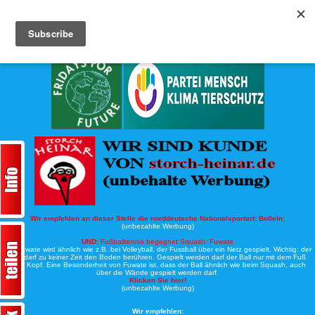
Köche-Nord.de
Werbung:
Wir empfehlen an dieser Stelle die norddeutsche Nationalsportart:
Boßeln:
(unbezahlte Werbung)
UND:
Fußballtennis begegnet Squash: Fuwate
Bei Fuwate wird ähnlich wie z.B. bei Volleyball, der Fussball über ein Netz gespielt. Wichtig: der
Ball darf zu keiner Zeit den Boden berühren. Gespielt werden darf der Ball nur mit dem Fuß
oder Kopf. Eine Besonderheit von Fuwate ist, dass der Ball ähnlich wie beim Squash, auch
über die Wände gespielt werden darf.
Klicken Sie hier!
(unbezahlte Werbung)
Wir empfehlen: