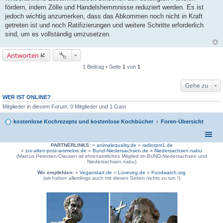
fördern, indem Zölle und Handelshemmnisse reduziert werden. Es ist
jedoch wichtig anzumerken, dass das Abkommen noch nicht in Kraft
getreten ist und noch Ratifizierungen und weitere Schritte erforderlich
sind, um es vollständig umzusetzen.
Antworten
1 Beitrag • Seite
1
von
1
Gehe zu
WER IST ONLINE?
Mitglieder in diesem Forum: 0 Mitglieder und 1 Gast
kostenlose Kochrezepte und kostenlose Kochbücher
Foren-Übersicht
PARTNERLINKS:
»
animalequality.de
»
radiorpm1.de
»
zur-alten-post-ammeloe.de
»
Bund-Niedersachsen.de »
Niedersachsen.nabu
(Marcus Petersen-Clausen ist ehrenamtliches Mitglied im BUND-Niedersachsen und
Niedersachsen.nabu)
Wir empfehlen:
»
Veganstart.de
»
Loveveg.de
»
Foodwatch.org
(wir haben allerdings auch mit diesen Seiten nichts zu tun !)