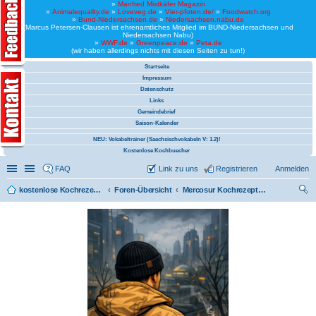
»
Manfred Mistkäfer Magazin
»
Animalequality.de
»
Loveveg.de
»
Vier-pfoten.de/
»
Foodwatch.org
»
Bund-Niedersachsen.de
»
Niedersachsen.nabu.de
(Marcus Petersen-Clausen ist ehrenamtliches Mitglied im BUND-Niedersachsen und
Niedersachsen Nabu)
»
WWF.de
»
Greenpeace.de
»
Peta.de
(wir haben allerdings nichts mit diesen Seiten zu tun!)
Startseite
Impressum
Datenschutz
Links
Gemeindebrief
Saison-Kalender
NEU: Vokabeltrainer (Saechsischvokabeln V: 1.2)!
Kostenlose Kochbuecher
Schnellzugriff
Linkliste
FAQ
Link zu uns
Registrieren
Anmelden
kostenlose Kochrezepte und kostenlose Kochbücher
Foren-Übersicht
Mercosur Kochrezepte (vegan)
uc
he