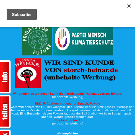
Köche-Nord.de
Werbung:
Wir empfehlen an dieser Stelle die norddeutsche Nationalsportart:
Boßeln:
(unbezahlte Werbung)
UND:
Fußballtennis begegnet Squash: Fuwate
Bei Fuwate wird ähnlich wie z.B. bei Volleyball, der Fussball über ein Netz gespielt. Wichtig: der
Ball darf zu keiner Zeit den Boden berühren. Gespielt werden darf der Ball nur mit dem Fuß
oder Kopf. Eine Besonderheit von Fuwate ist, dass der Ball ähnlich wie beim Squash, auch
über die Wände gespielt werden darf.
Klicken Sie hier!
(unbezahlte Werbung)
Wir empfehlen: