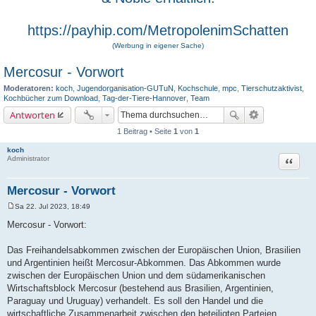
https://payhip.com/MetropolenimSchatten
(Werbung in eigener Sache)
Mercosur - Vorwort
Moderatoren:
koch
,
Jugendorganisation-GUTuN
,
Kochschule
,
mpc
,
Tierschutzaktivist
,
Kochbücher zum Download
,
Tag-der-Tiere-Hannover
,
Team
Antworten
1 Beitrag • Seite
1
von
1
koch
Zitat
Administrator
Mercosur - Vorwort
Sa 22. Jul 2023, 18:49
B
e
Mercosur - Vorwort:
i
t
r
Das Freihandelsabkommen zwischen der Europäischen Union, Brasilien
a
und Argentinien heißt Mercosur-Abkommen. Das Abkommen wurde
g
zwischen der Europäischen Union und dem südamerikanischen
Wirtschaftsblock Mercosur (bestehend aus Brasilien, Argentinien,
Paraguay und Uruguay) verhandelt. Es soll den Handel und die
wirtschaftliche Zusammenarbeit zwischen den beteiligten Parteien