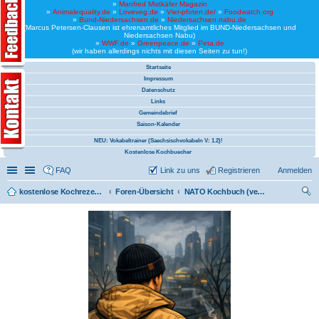
»
Manfred Mistkäfer Magazin
»
Animalequality.de
»
Loveveg.de
»
Vier-pfoten.de/
»
Foodwatch.org
»
Bund-Niedersachsen.de
»
Niedersachsen.nabu.de
(Marcus Petersen-Clausen ist ehrenamtliches Mitglied im BUND-Niedersachsen und
Niedersachsen Nabu)
»
WWF.de
»
Greenpeace.de
»
Peta.de
(wir haben allerdings nichts mit diesen Seiten zu tun!)
Startseite
Impressum
Datenschutz
Links
Gemeindebrief
Saison-Kalender
NEU: Vokabeltrainer (Saechsischvokabeln V: 1.2)!
Kostenlose Kochbuecher
Schnellzugriff
Linkliste
FAQ
Link zu uns
Registrieren
Anmelden
kostenlose Kochrezepte und kostenlose Kochbücher
Foren-Übersicht
NATO Kochbuch (vegan)
uc
he