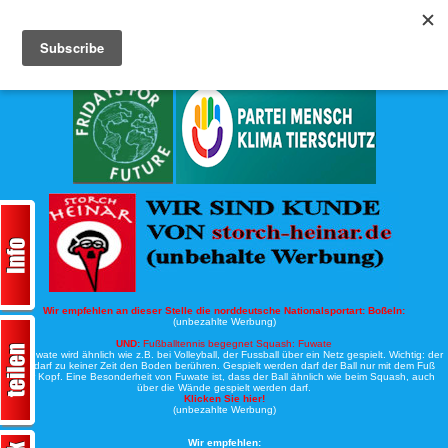
Köche-Nord.de
Werbung:
Wir empfehlen an dieser Stelle die norddeutsche Nationalsportart:
Boßeln:
(unbezahlte Werbung)
UND:
Fußballtennis begegnet Squash: Fuwate
Bei Fuwate wird ähnlich wie z.B. bei Volleyball, der Fussball über ein Netz gespielt. Wichtig: der
Ball darf zu keiner Zeit den Boden berühren. Gespielt werden darf der Ball nur mit dem Fuß
oder Kopf. Eine Besonderheit von Fuwate ist, dass der Ball ähnlich wie beim Squash, auch
über die Wände gespielt werden darf.
Klicken Sie hier!
(unbezahlte Werbung)
Wir empfehlen: