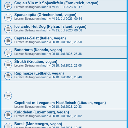
Coq au Vin mit Sojawürfeln (Frankreich, vegan)
Letzter Beitrag von
koch
«
Mi 19. Jul 2023, 01:17
Spanakopita (Griechenland, vegan)
Letzter Beitrag von
koch
«
Mi 19. Jul 2023, 00:54
Icelandic Hot Dog (Pylsur, Island, vegan)
Letzter Beitrag von
koch
«
Mi 19. Jul 2023, 00:38
Caprese-Salat (Italien, vegan)
Letzter Beitrag von
koch
«
Di 18. Jul 2023, 23:50
Buttertarts (Kanada, vegan)
Letzter Beitrag von
koch
«
Di 18. Jul 2023, 23:38
Štrukli (Kroatien, vegan)
Letzter Beitrag von
koch
«
Di 18. Jul 2023, 21:08
Rupjmaize (Lettland, vegan)
Letzter Beitrag von
koch
«
Di 18. Jul 2023, 20:48
Cepelinai mit veganem Hackfleisch (Litauen, vegan)
Letzter Beitrag von
koch
«
Di 18. Jul 2023, 20:33
Kniddelen (Luxemburg, vegan)
Letzter Beitrag von
koch
«
Di 18. Jul 2023, 20:02
Burek (Montenegro, vegan)
Letzter Beitrag von
koch
«
Di 18. Jul 2023, 19:45