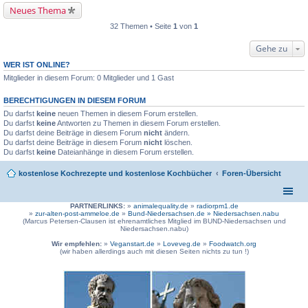
Neues Thema
32 Themen • Seite
1
von
1
Gehe zu
WER IST ONLINE?
Mitglieder in diesem Forum: 0 Mitglieder und 1 Gast
BERECHTIGUNGEN IN DIESEM FORUM
Du darfst
keine
neuen Themen in diesem Forum erstellen.
Du darfst
keine
Antworten zu Themen in diesem Forum erstellen.
Du darfst deine Beiträge in diesem Forum
nicht
ändern.
Du darfst deine Beiträge in diesem Forum
nicht
löschen.
Du darfst
keine
Dateianhänge in diesem Forum erstellen.
kostenlose Kochrezepte und kostenlose Kochbücher
Foren-Übersicht
PARTNERLINKS:
»
animalequality.de
»
radiorpm1.de
»
zur-alten-post-ammeloe.de
»
Bund-Niedersachsen.de »
Niedersachsen.nabu
(Marcus Petersen-Clausen ist ehrenamtliches Mitglied im BUND-Niedersachsen und
Niedersachsen.nabu)
Wir empfehlen:
»
Veganstart.de
»
Loveveg.de
»
Foodwatch.org
(wir haben allerdings auch mit diesen Seiten nichts zu tun !)