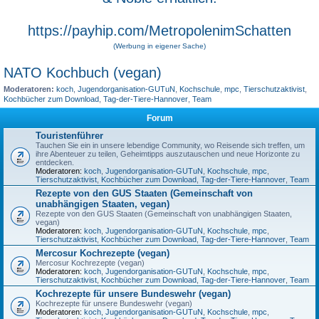
https://payhip.com/MetropolenimSchatten
(Werbung in eigener Sache)
NATO Kochbuch (vegan)
Moderatoren:
koch
,
Jugendorganisation-GUTuN
,
Kochschule
,
mpc
,
Tierschutzaktivist
,
Kochbücher zum Download
,
Tag-der-Tiere-Hannover
,
Team
Forum
Touristenführer
Tauchen Sie ein in unsere lebendige Community, wo Reisende sich treffen, um
ihre Abenteuer zu teilen, Geheimtipps auszutauschen und neue Horizonte zu
entdecken.
Moderatoren:
koch
,
Jugendorganisation-GUTuN
,
Kochschule
,
mpc
,
Tierschutzaktivist
,
Kochbücher zum Download
,
Tag-der-Tiere-Hannover
,
Team
Rezepte von den GUS Staaten (Gemeinschaft von
unabhängigen Staaten, vegan)
Rezepte von den GUS Staaten (Gemeinschaft von unabhängigen Staaten,
vegan)
Moderatoren:
koch
,
Jugendorganisation-GUTuN
,
Kochschule
,
mpc
,
Tierschutzaktivist
,
Kochbücher zum Download
,
Tag-der-Tiere-Hannover
,
Team
Mercosur Kochrezepte (vegan)
Mercosur Kochrezepte (vegan)
Moderatoren:
koch
,
Jugendorganisation-GUTuN
,
Kochschule
,
mpc
,
Tierschutzaktivist
,
Kochbücher zum Download
,
Tag-der-Tiere-Hannover
,
Team
Kochrezepte für unsere Bundeswehr (vegan)
Kochrezepte für unsere Bundeswehr (vegan)
Moderatoren:
koch
,
Jugendorganisation-GUTuN
,
Kochschule
,
mpc
,