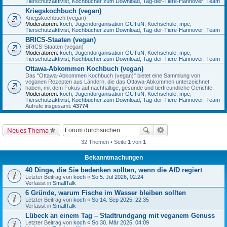
Tierschutzaktivist
,
Kochbücher zum Download
,
Tag-der-Tiere-Hannover
,
Team
Kriegskochbuch (vegan)
Kriegskochbuch (vegan)
Moderatoren:
koch
,
Jugendorganisation-GUTuN
,
Kochschule
,
mpc
,
Tierschutzaktivist
,
Kochbücher zum Download
,
Tag-der-Tiere-Hannover
,
Team
BRICS-Staaten (vegan)
BRICS-Staaten (vegan)
Moderatoren:
koch
,
Jugendorganisation-GUTuN
,
Kochschule
,
mpc
,
Tierschutzaktivist
,
Kochbücher zum Download
,
Tag-der-Tiere-Hannover
,
Team
Ottawa-Abkommen Kochbuch (vegan)
Das "Ottawa-Abkommen Kochbuch (vegan)" bietet eine Sammlung von
veganen Rezepten aus Ländern, die das Ottawa-Abkommen unterzeichnet
haben, mit dem Fokus auf nachhaltige, gesunde und tierfreundliche Gerichte.
Moderatoren:
koch
,
Jugendorganisation-GUTuN
,
Kochschule
,
mpc
,
Tierschutzaktivist
,
Kochbücher zum Download
,
Tag-der-Tiere-Hannover
,
Team
Aufrufe insgesamt:
43774
Neues Thema
32 Themen • Seite
1
von
1
Bekanntmachungen
40 Dinge, die Sie bedenken sollten, wenn die AfD regiert
Letzter Beitrag von
koch
«
So 5. Jul 2026, 02:24
Verfasst in
SmallTalk
6 Gründe, warum Fische im Wasser bleiben sollten
Letzter Beitrag von
koch
«
So 14. Sep 2025, 22:35
Verfasst in
SmallTalk
Lübeck an einem Tag – Stadtrundgang mit veganem Genuss
Letzter Beitrag von
koch
«
So 30. Mär 2025, 04:09