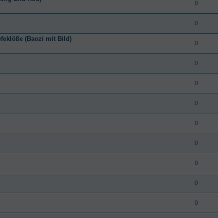
0
0
eklöße (Baozi mit Bild)
0
0
0
0
0
0
0
0
0