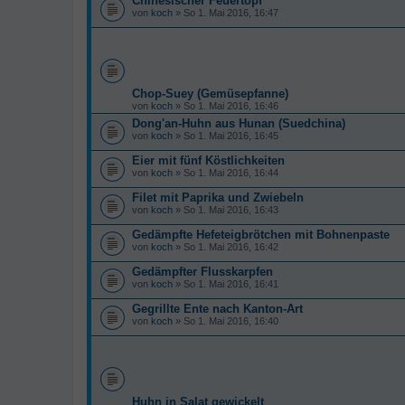
Chinesischer Feuertopf
von
koch
» So 1. Mai 2016, 16:47
Chop-Suey (Gemüsepfanne)
von
koch
» So 1. Mai 2016, 16:46
Dong'an-Huhn aus Hunan (Suedchina)
von
koch
» So 1. Mai 2016, 16:45
Eier mit fünf Köstlichkeiten
von
koch
» So 1. Mai 2016, 16:44
Filet mit Paprika und Zwiebeln
von
koch
» So 1. Mai 2016, 16:43
Gedämpfte Hefeteigbrötchen mit Bohnenpaste
von
koch
» So 1. Mai 2016, 16:42
Gedämpfter Flusskarpfen
von
koch
» So 1. Mai 2016, 16:41
Gegrillte Ente nach Kanton-Art
von
koch
» So 1. Mai 2016, 16:40
Huhn in Salat gewickelt