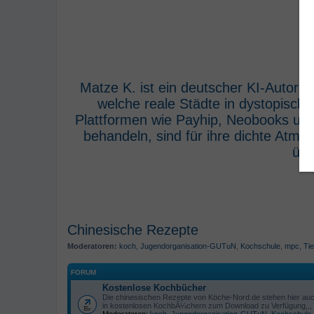
Matze K. ist ein deutscher KI-Autor,
welche reale Städte in dystopisch
Plattformen wie Payhip, Neobooks und
behandeln, sind für ihre dichte Atm
übe
Chinesische Rezepte
Moderatoren:
koch
,
Jugendorganisation-GUTuN
,
Kochschule
,
mpc
,
Tie
FORUM
Kostenlose Kochbücher
Die chinesischen Rezepte von Köche-Nord.de stehen hier au
in kostenlosen KochbÃ¼chern zum Download zu Verfügung,,,
Moderatoren:
koch
,
Jugendorganisation-GUTuN
,
Kochschule