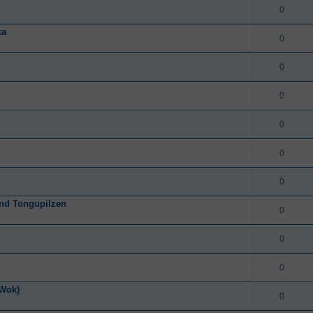
0
ka
0
0
0
0
0
0
nd Tongupilzen
0
0
0
(Wok)
0