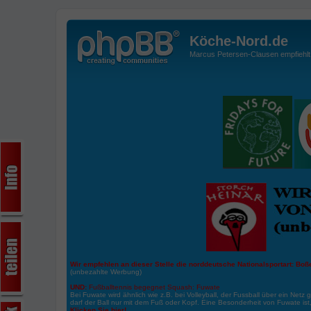
Köche-Nord.de
Marcus Petersen-Clausen empfiehlt d
Wir empfehlen an dieser Stelle die norddeutsche Nationalsportart:
Boße
(unbezahlte Werbung)
UND:
Fußballtennis begegnet Squash: Fuwate
Bei Fuwate wird ähnlich wie z.B. bei Volleyball, der Fussball über ein Netz 
darf der Ball nur mit dem Fuß oder Kopf. Eine Besonderheit von Fuwate ist
Klicken Sie hier!