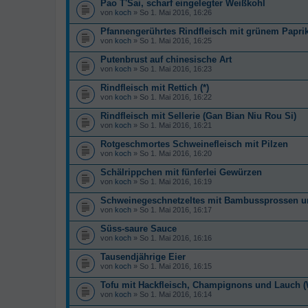
Pao T'Sai, scharf eingelegter Weißkohl
von
koch
» So 1. Mai 2016, 16:26
Pfannengerührtes Rindfleisch mit grünem Papri
von
koch
» So 1. Mai 2016, 16:25
Putenbrust auf chinesische Art
von
koch
» So 1. Mai 2016, 16:23
Rindfleisch mit Rettich (*)
von
koch
» So 1. Mai 2016, 16:22
Rindfleisch mit Sellerie (Gan Bian Niu Rou Si)
von
koch
» So 1. Mai 2016, 16:21
Rotgeschmortes Schweinefleisch mit Pilzen
von
koch
» So 1. Mai 2016, 16:20
Schälrippchen mit fünferlei Gewürzen
von
koch
» So 1. Mai 2016, 16:19
Schweinegeschnetzeltes mit Bambussprossen u
von
koch
» So 1. Mai 2016, 16:17
Süss-saure Sauce
von
koch
» So 1. Mai 2016, 16:16
Tausendjährige Eier
von
koch
» So 1. Mai 2016, 16:15
Tofu mit Hackfleisch, Champignons und Lauch 
von
koch
» So 1. Mai 2016, 16:14