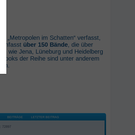
he „Metropolen im Schatten“ verfasst,
e umfasst
über 150 Bände
, die über
rte wie Jena, Lüneburg und Heidelberg
E-Books der Reihe sind unter anderem
ich.
BEITRÄGE
LETZTER BEITRAG
t: 72897