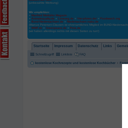
(unbezahlte Werbung)
Wir empfehlen:
»
Manfred Mistkäfer Magazin
»
Animalequality.de
»
Loveveg.de
»
Vier-pfoten.de/
»
Foodwatch.org
»
Bund-Niedersachsen.de
»
Niedersachsen.nabu.de
(Marcus Petersen-Clausen ist ehrenamtliches Mitglied im BUND-Niedersa
»
WWF.de
»
Greenpeace.de
»
Peta.de
(wir haben allerdings nichts mit diesen Seiten zu tun!)
Startseite
Impressum
Datenschutz
Links
Gemein
Schnellzugriff
Linkliste
FAQ
kostenlose Kochrezepte und kostenlose Kochbücher
Foren