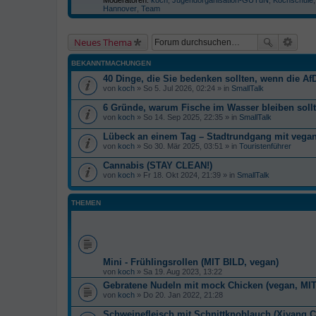
Hannover
,
Team
Neues Thema
BEKANNTMACHUNGEN
40 Dinge, die Sie bedenken sollten, wenn die AfD
von
koch
» So 5. Jul 2026, 02:24 » in
SmallTalk
6 Gründe, warum Fische im Wasser bleiben soll
von
koch
» So 14. Sep 2025, 22:35 » in
SmallTalk
Lübeck an einem Tag – Stadtrundgang mit veg
von
koch
» So 30. Mär 2025, 03:51 » in
Touristenführer
Cannabis (STAY CLEAN!)
von
koch
» Fr 18. Okt 2024, 21:39 » in
SmallTalk
THEMEN
Mini - Frühlingsrollen (MIT BILD, vegan)
von
koch
» Sa 19. Aug 2023, 13:22
Gebratene Nudeln mit mock Chicken (vegan, MIT
von
koch
» Do 20. Jan 2022, 21:28
Schweinefleisch mit Schnittknoblauch (Xiyang 