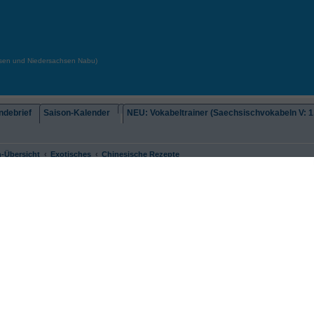
chsen und Niedersachsen Nabu)
debrief
Saison-Kalender
NEU: Vokabeltrainer (Saechsischvokabeln V: 1.
-Übersicht
Exotisches
Chinesische Rezepte