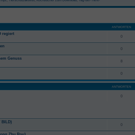
ANTWORTEN
 regiert
0
ten
0
anem Genuss
8
0
ANTWORTEN
0
 BILD)
0
Cong Zhu Rou)