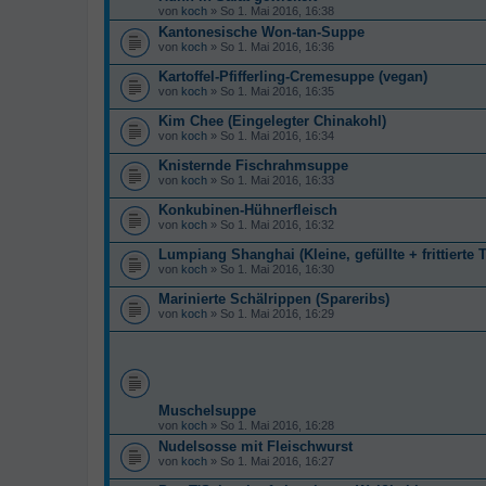
von
koch
» So 1. Mai 2016, 16:38
Kantonesische Won-tan-Suppe
von
koch
» So 1. Mai 2016, 16:36
Kartoffel-Pfifferling-Cremesuppe (vegan)
von
koch
» So 1. Mai 2016, 16:35
Kim Chee (Eingelegter Chinakohl)
von
koch
» So 1. Mai 2016, 16:34
Knisternde Fischrahmsuppe
von
koch
» So 1. Mai 2016, 16:33
Konkubinen-Hühnerfleisch
von
koch
» So 1. Mai 2016, 16:32
Lumpiang Shanghai (Kleine, gefüllte + frittierte T
von
koch
» So 1. Mai 2016, 16:30
Marinierte Schälrippen (Spareribs)
von
koch
» So 1. Mai 2016, 16:29
Muschelsuppe
von
koch
» So 1. Mai 2016, 16:28
Nudelsosse mit Fleischwurst
von
koch
» So 1. Mai 2016, 16:27