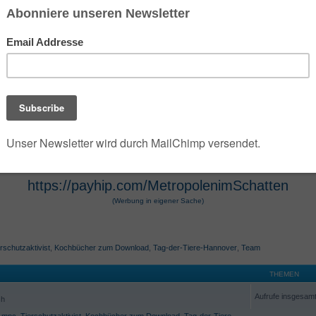
 der die umfangreiche Dark- und Urban-Fantasy-Rei
e Szenarien des Jahres 2100 verwandelt. Die Seri
 Hugendubel vertrieben werden. Die Werke, die O
osphäre und technologische Themen bekannt. Die 
r Hugendubel, Amazon und Barnes & Noble erhältl
https://payhip.com/MetropolenimSchatten
(Werbung in eigener Sache)
rschutzaktivist
,
Kochbücher zum Download
,
Tag-der-Tiere-Hannover
,
Team
THEMEN
Aufrufe insgesam
ch
,
mpc
,
Tierschutzaktivist
,
Kochbücher zum Download
,
Tag-der-Tiere-