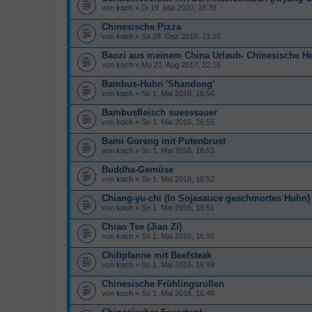
von
koch
» Di 19. Mai 2020, 18:38
Chinesische Pizza
von
koch
» Sa 28. Dez 2019, 21:20
Baozi aus meinem China Urlaub- Chinesische Hef
von
koch
» Mo 21. Aug 2017, 22:18
Bambus-Huhn 'Shandong'
von
koch
» So 1. Mai 2016, 16:56
Bambusfleisch suesssauer
von
koch
» So 1. Mai 2016, 16:55
Bami Goreng mit Putenbrust
von
koch
» So 1. Mai 2016, 16:53
Buddha-Gemüse
von
koch
» So 1. Mai 2016, 16:52
Chiang-yu-chi (In Sojasauce geschmortes Huhn)
von
koch
» So 1. Mai 2016, 16:51
Chiao Tse (Jiao Zi)
von
koch
» So 1. Mai 2016, 16:50
Chilipfanne mit Beefsteak
von
koch
» So 1. Mai 2016, 16:49
Chinesische Frühlingsrollen
von
koch
» So 1. Mai 2016, 16:48