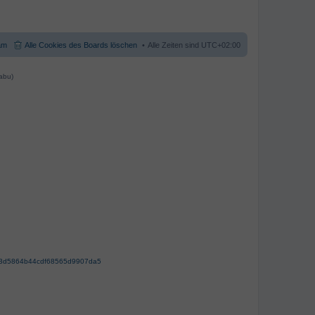
am
Alle Cookies des Boards löschen
Alle Zeiten sind
UTC+02:00
abu)
63d5864b44cdf68565d9907da5