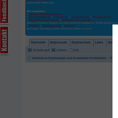
(unbezahlte Werbung)
Wir empfehlen:
»
Manfred Mistkäfer Magazin
»
Animalequality.de
»
Loveveg.de
»
Vier-pfoten.de/
»
Foodwatch.org
»
Bund-Niedersachsen.de
»
Niedersachsen.nabu.de
(Marcus Petersen-Clausen ist ehrenamtliches Mitglied im BUND-Niedersa
»
WWF.de
»
Greenpeace.de
»
Peta.de
(wir haben allerdings nichts mit diesen Seiten zu tun!)
Startseite
Impressum
Datenschutz
Links
Gemein
Schnellzugriff
Linkliste
FAQ
kostenlose Kochrezepte und kostenlose Kochbücher
Foren