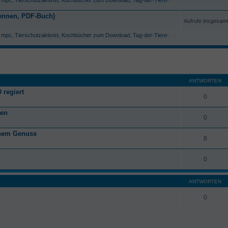
ennen, PDF-Buch)
Aufrufe insgesam
,
mpc
,
Tierschutzaktivist
,
Kochbücher zum Download
,
Tag-der-Tiere-
ANTWORTEN
 regiert
0
ten
0
anem Genuss
8
0
ANTWORTEN
0