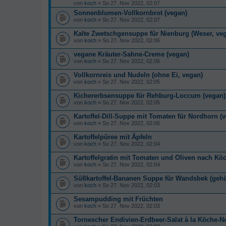
von
koch
» So 27. Nov 2022, 02:07
Sonnenblumen-Vollkornbrot (vegan)
von
koch
» So 27. Nov 2022, 02:07
Kalte Zwetschgensuppe für Nienburg (Weser, ve
von
koch
» So 27. Nov 2022, 02:06
vegane Kräuter-Sahne-Creme (vegan)
von
koch
» So 27. Nov 2022, 02:06
Vollkornreis und Nudeln (ohne Ei, vegan)
von
koch
» So 27. Nov 2022, 02:05
Kichererbsensuppe für Rehburg-Loccum (vegan)
von
koch
» So 27. Nov 2022, 02:05
Kartoffel-Dill-Suppe mit Tomaten für Nordhorn (
von
koch
» So 27. Nov 2022, 02:05
Kartoffelpüree mit Äpfeln
von
koch
» So 27. Nov 2022, 02:04
Kartoffelgratin mit Tomaten und Oliven nach Kö
von
koch
» So 27. Nov 2022, 02:04
Süßkartoffel-Bananen Suppe für Wandsbek (gehö
von
koch
» So 27. Nov 2022, 02:03
Sesampudding mit Früchten
von
koch
» So 27. Nov 2022, 02:03
Tornescher Endivien-Erdbeer-Salat à la Köche-N