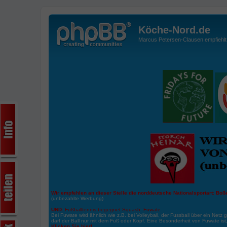
Köche-Nord.de
Marcus Petersen-Clausen empfiehlt d
Wir empfehlen an dieser Stelle die norddeutsche Nationalsportart:
Boße
(unbezahlte Werbung)
UND:
Fußballtennis begegnet Squash: Fuwate
Bei Fuwate wird ähnlich wie z.B. bei Volleyball, der Fussball über ein Netz 
darf der Ball nur mit dem Fuß oder Kopf. Eine Besonderheit von Fuwate ist
Klicken Sie hier!