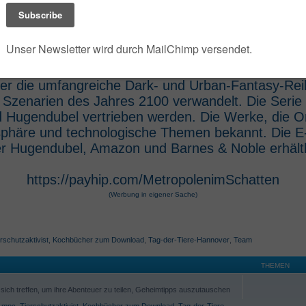
 der die umfangreiche Dark- und Urban-Fantasy-Rei
e Szenarien des Jahres 2100 verwandelt. Die Seri
 Hugendubel vertrieben werden. Die Werke, die O
osphäre und technologische Themen bekannt. Die 
r Hugendubel, Amazon und Barnes & Noble erhältl
https://payhip.com/MetropolenimSchatten
(Werbung in eigener Sache)
rschutzaktivist
,
Kochbücher zum Download
,
Tag-der-Tiere-Hannover
,
Team
THEMEN
ich treffen, um ihre Abenteuer zu teilen, Geheimtipps auszutauschen
,
mpc
,
Tierschutzaktivist
,
Kochbücher zum Download
,
Tag-der-Tiere-