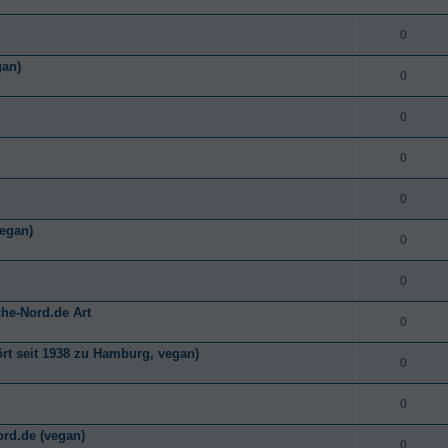
0
gan)
0
0
0
0
vegan)
0
0
che-Nord.de Art
0
rt seit 1938 zu Hamburg, vegan)
0
0
ord.de (vegan)
0