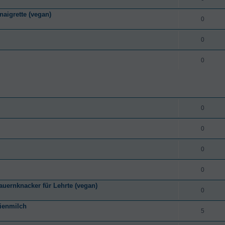
aigrette (vegan)
0
0
0
0
0
0
0
ernknacker für Lehrte (vegan)
0
zienmilch
5