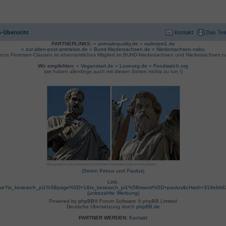
-Übersicht
Kontakt
Das Te
PARTNERLINKS:
»
animalequality.de
»
radiorpm1.de
»
zur-alten-post-ammeloe.de
»
Bund-Niedersachsen.de »
Niedersachsen.nabu
rcus Petersen-Clausen ist ehrenamtliches Mitglied im BUND-Niedersachsen und Niedersachsen.n
Wir empfehlen:
»
Veganstart.de
»
Loveveg.de
»
Foodwatch.org
(wir haben allerdings auch mit diesen Seiten nichts zu tun !)
(Simon Petrus und Paulus)
Link:
suche?tx_kesearch_pi1%5Bpage%5D=1&tx_kesearch_pi1%5Bsword%5D=paulus&cHash=319ebb
(unbezahlte Werbung)
Powered by
phpBB
® Forum Software © phpBB Limited
Deutsche Übersetzung durch
phpBB.de
PARTNER WERDEN:
Kontakt