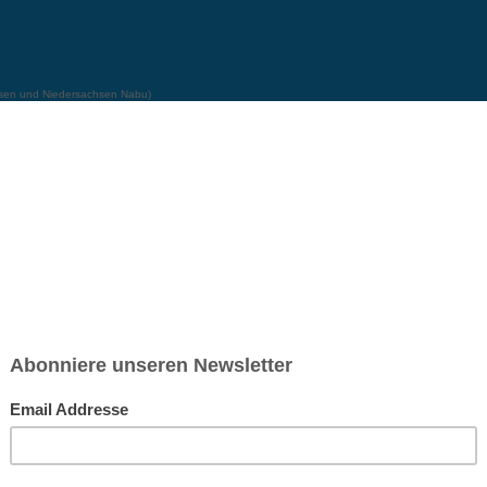
chsen und Niedersachsen Nabu)
debrief
Saison-Kalender
NEU: Vokabeltrainer (Saechsischvokabeln V: 1.
-Übersicht
Sodbrennen Kochrezepte (vegan)