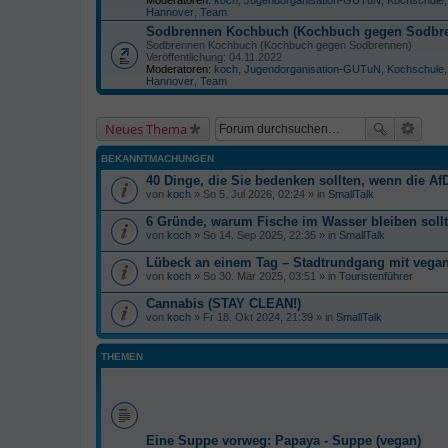
Hannover
,
Team
Sodbrennen Kochbuch (Kochbuch gegen Sodbr
Sodbrennen Kochbuch (Kochbuch gegen Sodbrennen)
Veröffentlichung: 04.11.2022
Moderatoren:
koch
,
Jugendorganisation-GUTuN
,
Kochschule
Hannover
,
Team
Neues Thema
BEKANNTMACHUNGEN
40 Dinge, die Sie bedenken sollten, wenn die AfD
von
koch
» So 5. Jul 2026, 02:24 » in
SmallTalk
6 Gründe, warum Fische im Wasser bleiben soll
von
koch
» So 14. Sep 2025, 22:35 » in
SmallTalk
Lübeck an einem Tag – Stadtrundgang mit veg
von
koch
» So 30. Mär 2025, 03:51 » in
Touristenführer
Cannabis (STAY CLEAN!)
von
koch
» Fr 18. Okt 2024, 21:39 » in
SmallTalk
THEMEN
Eine Suppe vorweg: Papaya - Suppe (vegan)