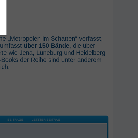
he „Metropolen im Schatten“ verfasst,
e umfasst
über 150 Bände
, die über
rte wie Jena, Lüneburg und Heidelberg
E-Books der Reihe sind unter anderem
ich.
BEITRÄGE
LETZTER BEITRAG