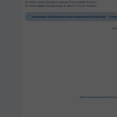
Du darfst deine Beiträge in diesem Forum
nicht
löschen.
Du darfst
keine
Dateianhänge in diesem Forum erstellen.
kostenlose Kochrezepte und kostenlose Kochbücher
Foren
(Ma
https://www.paulusdom.de/