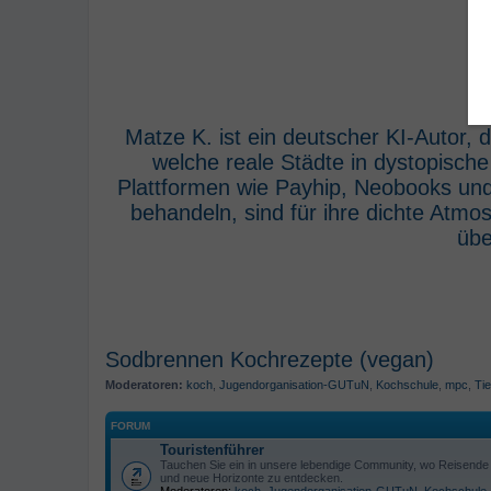
Matze K. ist ein deutscher KI-Autor,
welche reale Städte in dystopisch
Plattformen wie Payhip, Neobooks und
behandeln, sind für ihre dichte Atm
übe
Sodbrennen Kochrezepte (vegan)
Moderatoren:
koch
,
Jugendorganisation-GUTuN
,
Kochschule
,
mpc
,
Tie
FORUM
Touristenführer
Tauchen Sie ein in unsere lebendige Community, wo Reisende s
und neue Horizonte zu entdecken.
Moderatoren:
koch
,
Jugendorganisation-GUTuN
,
Kochschule