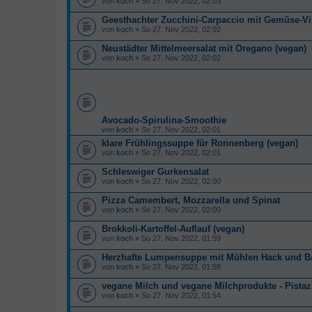
von
koch
» So 27. Nov 2022, 02:03
Geesthachter Zucchini-Carpaccio mit Gemüse-Vin
von
koch
» So 27. Nov 2022, 02:02
Neustädter Mittelmeersalat mit Oregano (vegan)
von
koch
» So 27. Nov 2022, 02:02
Avocado-Spirulina-Smoothie
von
koch
» So 27. Nov 2022, 02:01
klare Frühlingssuppe für Ronnenberg (vegan)
von
koch
» So 27. Nov 2022, 02:01
Schleswiger Gurkensalat
von
koch
» So 27. Nov 2022, 02:00
Pizza Camembert, Mozzarella und Spinat
von
koch
» So 27. Nov 2022, 02:00
Brokkoli-Kartoffel-Auflauf (vegan)
von
koch
» So 27. Nov 2022, 01:59
Herzhafte Lumpensuppe mit Mühlen Hack und Bau
von
koch
» So 27. Nov 2022, 01:58
vegane Milch und vegane Milchprodukte - Pista
von
koch
» So 27. Nov 2022, 01:54