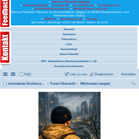
»
Manfred Mistkäfer Magazin
»
Animalequality.de
»
Loveveg.de
»
Vier-pfoten.de/
»
Foodwatch.org
»
Bund-Niedersachsen.de
»
Niedersachsen.nabu.de
(Marcus Petersen-Clausen ist ehrenamtliches Mitglied im BUND-Niedersachsen und
Niedersachsen Nabu)
»
WWF.de
»
Greenpeace.de
»
Peta.de
(wir haben allerdings nichts mit diesen Seiten zu tun!)
Startseite
Impressum
Datenschutz
Links
Gemeindebrief
Saison-Kalender
NEU: Vokabeltrainer (Saechsischvokabeln V: 1.2)!
Kostenlose Kochbuecher
Schnellzugriff
Linkliste
FAQ
Link zu uns
Registrieren
Anmelden
kostenlose Kochrezepte und kostenlose Kochbücher
Foren-Übersicht
Milchersatz (vegan)
uc
he