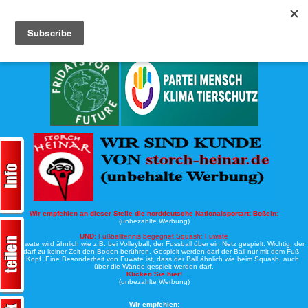
Köche-Nord.de
Werbung:
Wir empfehlen an dieser Stelle die norddeutsche Nationalsportart:
Boßeln:
(unbezahlte Werbung)
UND:
Fußballtennis begegnet Squash: Fuwate
Bei Fuwate wird ähnlich wie z.B. bei Volleyball, der Fussball über ein Netz gespielt. Wichtig: der
Ball darf zu keiner Zeit den Boden berühren. Gespielt werden darf der Ball nur mit dem Fuß
oder Kopf. Eine Besonderheit von Fuwate ist, dass der Ball ähnlich wie beim Squash, auch
über die Wände gespielt werden darf.
Klicken Sie hier!
(unbezahlte Werbung)
Wir empfehlen: