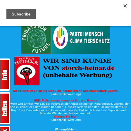
Köche-Nord.de
Werbung:
Wir empfehlen an dieser Stelle die norddeutsche Nationalsportart:
Boßeln:
(unbezahlte Werbung)
UND:
Fußballtennis begegnet Squash: Fuwate
Bei Fuwate wird ähnlich wie z.B. bei Volleyball, der Fussball über ein Netz gespielt. Wichtig: der
Ball darf zu keiner Zeit den Boden berühren. Gespielt werden darf der Ball nur mit dem Fuß
oder Kopf. Eine Besonderheit von Fuwate ist, dass der Ball ähnlich wie beim Squash, auch
über die Wände gespielt werden darf.
Klicken Sie hier!
(unbezahlte Werbung)
Wir empfehlen: