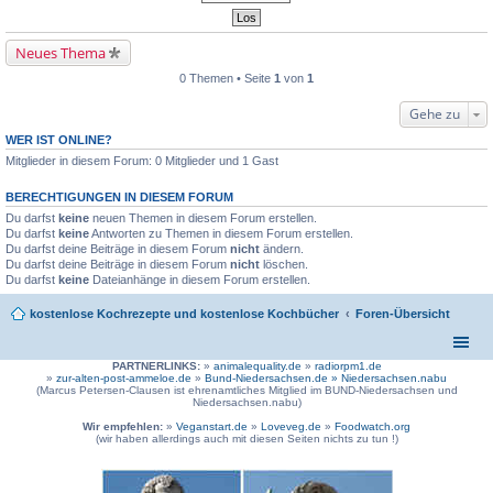
Neues Thema
0 Themen • Seite
1
von
1
Gehe zu
WER IST ONLINE?
Mitglieder in diesem Forum: 0 Mitglieder und 1 Gast
BERECHTIGUNGEN IN DIESEM FORUM
Du darfst
keine
neuen Themen in diesem Forum erstellen.
Du darfst
keine
Antworten zu Themen in diesem Forum erstellen.
Du darfst deine Beiträge in diesem Forum
nicht
ändern.
Du darfst deine Beiträge in diesem Forum
nicht
löschen.
Du darfst
keine
Dateianhänge in diesem Forum erstellen.
kostenlose Kochrezepte und kostenlose Kochbücher
Foren-Übersicht
PARTNERLINKS:
»
animalequality.de
»
radiorpm1.de
»
zur-alten-post-ammeloe.de
»
Bund-Niedersachsen.de »
Niedersachsen.nabu
(Marcus Petersen-Clausen ist ehrenamtliches Mitglied im BUND-Niedersachsen und
Niedersachsen.nabu)
Wir empfehlen:
»
Veganstart.de
»
Loveveg.de
»
Foodwatch.org
(wir haben allerdings auch mit diesen Seiten nichts zu tun !)