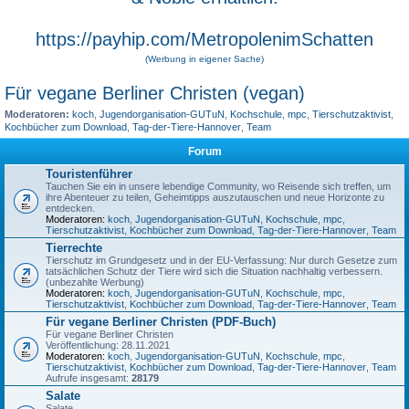
https://payhip.com/MetropolenimSchatten
(Werbung in eigener Sache)
Für vegane Berliner Christen (vegan)
Moderatoren:
koch
,
Jugendorganisation-GUTuN
,
Kochschule
,
mpc
,
Tierschutzaktivist
,
Kochbücher zum Download
,
Tag-der-Tiere-Hannover
,
Team
Forum
Touristenführer
Tauchen Sie ein in unsere lebendige Community, wo Reisende sich treffen, um
ihre Abenteuer zu teilen, Geheimtipps auszutauschen und neue Horizonte zu
entdecken.
Moderatoren:
koch
,
Jugendorganisation-GUTuN
,
Kochschule
,
mpc
,
Tierschutzaktivist
,
Kochbücher zum Download
,
Tag-der-Tiere-Hannover
,
Team
Tierrechte
Tierschutz im Grundgesetz und in der EU-Verfassung: Nur durch Gesetze zum
tatsächlichen Schutz der Tiere wird sich die Situation nachhaltig verbessern.
(unbezahlte Werbung)
Moderatoren:
koch
,
Jugendorganisation-GUTuN
,
Kochschule
,
mpc
,
Tierschutzaktivist
,
Kochbücher zum Download
,
Tag-der-Tiere-Hannover
,
Team
Für vegane Berliner Christen (PDF-Buch)
Für vegane Berliner Christen
Veröffentlichung: 28.11.2021
Moderatoren:
koch
,
Jugendorganisation-GUTuN
,
Kochschule
,
mpc
,
Tierschutzaktivist
,
Kochbücher zum Download
,
Tag-der-Tiere-Hannover
,
Team
Aufrufe insgesamt:
28179
Salate
Salate