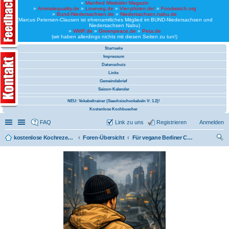
»
Manfred Mistkäfer Magazin
»
Animalequality.de
»
Loveveg.de
»
Vier-pfoten.de/
»
Foodwatch.org
»
Bund-Niedersachsen.de
»
Niedersachsen.nabu.de
(Marcus Petersen-Clausen ist ehrenamtliches Mitglied im BUND-Niedersachsen und
Niedersachsen Nabu)
»
WWF.de
»
Greenpeace.de
»
Peta.de
(wir haben allerdings nichts mit diesen Seiten zu tun!)
Startseite
Impressum
Datenschutz
Links
Gemeindebrief
Saison-Kalender
NEU: Vokabeltrainer (Saechsischvokabeln V: 1.2)!
Kostenlose Kochbuecher
Schnellzugriff
Linkliste
FAQ
Link zu uns
Registrieren
Anmelden
kostenlose Kochrezepte und kostenlose Kochbücher
Foren-Übersicht
Für vegane Berliner Christen (vegan)
uc
he