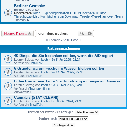
Themen:
5
Berliner Getränke
Berliner Getränke
Moderatoren:
koch
,
Jugendorganisation-GUTuN
,
Kochschule
,
mpc
,
Tierschutzaktivist
,
Kochbücher zum Download
,
Tag-der-Tiere-Hannover
,
Team
Themen:
5
Neues Thema
0 Themen • Seite
1
von
1
Bekanntmachungen
40 Dinge, die Sie bedenken sollten, wenn die AfD regiert
Letzter Beitrag von
koch
«
So 5. Jul 2026, 02:24
Verfasst in
SmallTalk
6 Gründe, warum Fische im Wasser bleiben sollten
Letzter Beitrag von
koch
«
So 14. Sep 2025, 22:35
Verfasst in
SmallTalk
Lübeck an einem Tag – Stadtrundgang mit veganem Genuss
Letzter Beitrag von
koch
«
So 30. Mär 2025, 04:09
Verfasst in
Touristenführer
Antworten:
8
Cannabis (STAY CLEAN!)
Letzter Beitrag von
koch
«
Fr 18. Okt 2024, 21:39
Verfasst in
SmallTalk
Themen der letzten Zeit anzeigen:
Sortiere nach