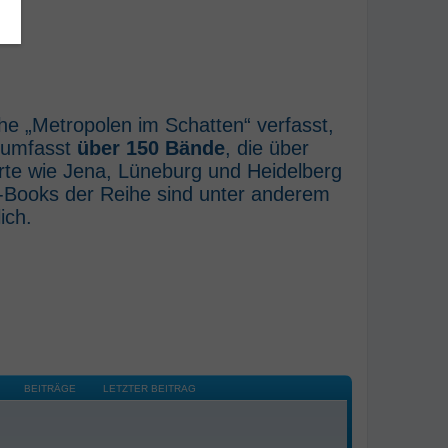
he „Metropolen im Schatten“ verfasst,
e umfasst
über 150 Bände
, die über
rte wie Jena, Lüneburg und Heidelberg
E-Books der Reihe sind unter anderem
ich.
BEITRÄGE
LETZTER BEITRAG