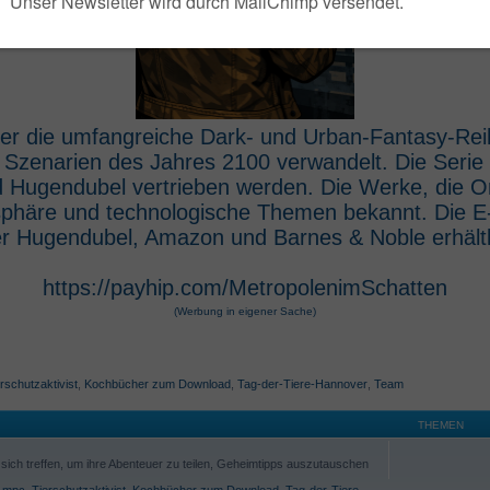
 der die umfangreiche Dark- und Urban-Fantasy-Rei
e Szenarien des Jahres 2100 verwandelt. Die Seri
 Hugendubel vertrieben werden. Die Werke, die O
osphäre und technologische Themen bekannt. Die 
r Hugendubel, Amazon und Barnes & Noble erhältl
https://payhip.com/MetropolenimSchatten
(Werbung in eigener Sache)
rschutzaktivist
,
Kochbücher zum Download
,
Tag-der-Tiere-Hannover
,
Team
THEMEN
ich treffen, um ihre Abenteuer zu teilen, Geheimtipps auszutauschen
,
mpc
,
Tierschutzaktivist
,
Kochbücher zum Download
,
Tag-der-Tiere-