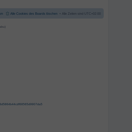
am
Alle Cookies des Boards löschen
Alle Zeiten sind
UTC+02:00
abu)
63d5864b44cdf68565d9907da5