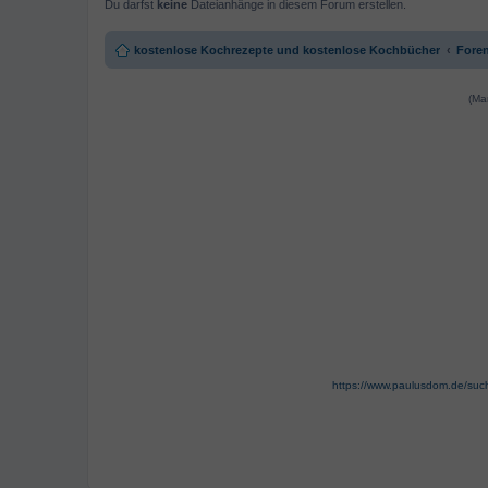
Du darfst
keine
Dateianhänge in diesem Forum erstellen.
kostenlose Kochrezepte und kostenlose Kochbücher
Foren
(Ma
https://www.paulusdom.de/