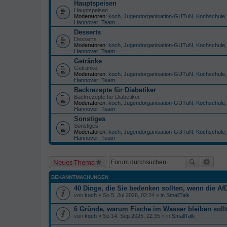
Hauptspeisen
Hauptspeisen
Moderatoren:
koch
,
Jugendorganisation-GUTuN
,
Kochschule
Hannover
,
Team
Desserts
Desserts
Moderatoren:
koch
,
Jugendorganisation-GUTuN
,
Kochschule
Hannover
,
Team
Getränke
Getränke
Moderatoren:
koch
,
Jugendorganisation-GUTuN
,
Kochschule
Hannover
,
Team
Backrezepte für Diabetiker
Backrezepte für Diabetiker
Moderatoren:
koch
,
Jugendorganisation-GUTuN
,
Kochschule
Hannover
,
Team
Sonstiges
Sonstiges
Moderatoren:
koch
,
Jugendorganisation-GUTuN
,
Kochschule
Hannover
,
Team
Neues Thema
BEKANNTMACHUNGEN
40 Dinge, die Sie bedenken sollten, wenn die AfD
von
koch
» So 5. Jul 2026, 02:24 » in
SmallTalk
6 Gründe, warum Fische im Wasser bleiben soll
von
koch
» So 14. Sep 2025, 22:35 » in
SmallTalk