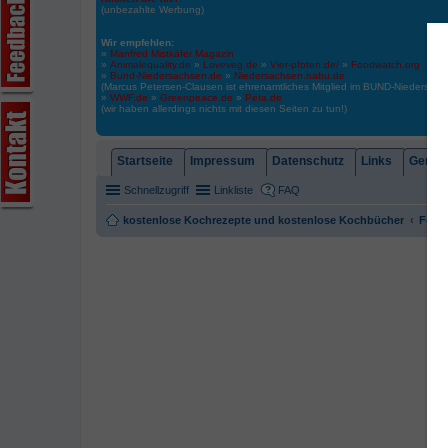
(unbezahlte Werbung)
Wir empfehlen:
»
Manfred Mistkäfer Magazin
»
Animalequality.de
»
Loveveg.de
»
Vier-pfoten.de/
»
Foodwatch.org
»
Bund-Niedersachsen.de
»
Niedersachsen.nabu.de
(Marcus Petersen-Clausen ist ehrenamtliches Mitglied im BUND-Niedersa
»
WWF.de
»
Greenpeace.de
»
Peta.de
(wir haben allerdings nichts mit diesen Seiten zu tun!)
Startseite
Impressum
Datenschutz
Links
Gemein
Schnellzugriff
Linkliste
FAQ
kostenlose Kochrezepte und kostenlose Kochbücher
Foren