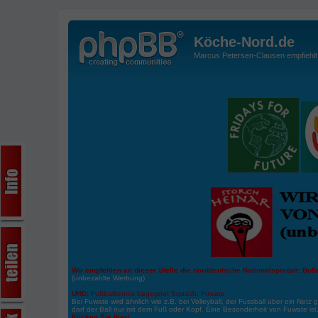
Köche-Nord.de
Marcus Petersen-Clausen empfiehlt d
Wir empfehlen an dieser Stelle die norddeutsche Nationalsportart:
Boße
(unbezahlte Werbung)
UND:
Fußballtennis begegnet Squash: Fuwate
Bei Fuwate wird ähnlich wie z.B. bei Volleyball, der Fussball über ein Netz 
darf der Ball nur mit dem Fuß oder Kopf. Eine Besonderheit von Fuwate ist
Klicken Sie hier!