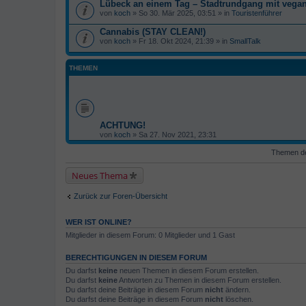
Lübeck an einem Tag – Stadtrundgang mit veg
von
koch
» So 30. Mär 2025, 03:51 » in
Touristenführer
Cannabis (STAY CLEAN!)
von
koch
» Fr 18. Okt 2024, 21:39 » in
SmallTalk
THEMEN
ACHTUNG!
von
koch
» Sa 27. Nov 2021, 23:31
Themen der
Neues Thema
Zurück zur Foren-Übersicht
WER IST ONLINE?
Mitglieder in diesem Forum: 0 Mitglieder und 1 Gast
BERECHTIGUNGEN IN DIESEM FORUM
Du darfst
keine
neuen Themen in diesem Forum erstellen.
Du darfst
keine
Antworten zu Themen in diesem Forum erstellen.
Du darfst deine Beiträge in diesem Forum
nicht
ändern.
Du darfst deine Beiträge in diesem Forum
nicht
löschen.