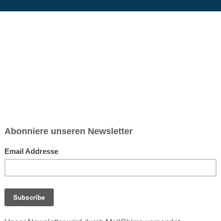
chsen und Niedersachsen Nabu)
debrief
Saison-Kalender
NEU: Vokabeltrainer (Saechsischvokabeln V: 1.
-Übersicht
Für vegane Diabetiker Typ-2!