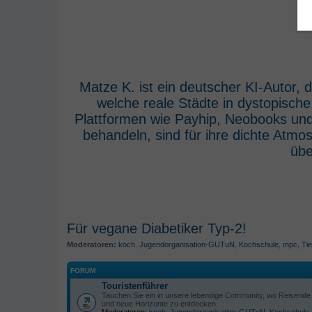
Matze K. ist ein deutscher KI-Autor,
welche reale Städte in dystopisch
Plattformen wie Payhip, Neobooks und
behandeln, sind für ihre dichte Atm
übe
Für vegane Diabetiker Typ-2!
Moderatoren:
koch
,
Jugendorganisation-GUTuN
,
Kochschule
,
mpc
,
Tie
FORUM
Touristenführer
Tauchen Sie ein in unsere lebendige Community, wo Reisende s
und neue Horizonte zu entdecken.
Moderatoren:
koch
,
Jugendorganisation-GUTuN
,
Kochschule