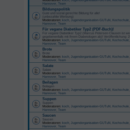
Hannover
,
Team
Bildungspolitik
Gute und sozial gerechte Bildung für alle!
(unbezahlte Werbung)
Moderatoren:
koch
,
Jugendorganisation-GUTuN
,
Kochschule
Hannover
,
Team
Für vegane Diabetiker Typ­2 (PDF-Buch)!
Für vegane Diabetiker Typ­2 (Marcus Petersen-Clausen ist wede
gegebenenfalls mit Ihrem Diabetologen ab)! Veröffentlichung: 
Moderatoren:
koch
,
Jugendorganisation-GUTuN
,
Kochschule
Hannover
,
Team
Brote
Brote
Moderatoren:
koch
,
Jugendorganisation-GUTuN
,
Kochschule
Hannover
,
Team
Salate
Salate
Moderatoren:
koch
,
Jugendorganisation-GUTuN
,
Kochschule
Hannover
,
Team
Beilagen
Beilagen
Moderatoren:
koch
,
Jugendorganisation-GUTuN
,
Kochschule
Hannover
,
Team
Suppen
Suppen
Moderatoren:
koch
,
Jugendorganisation-GUTuN
,
Kochschule
Hannover
,
Team
Saucen
Saucen
Moderatoren:
koch
,
Jugendorganisation-GUTuN
,
Kochschule
Hannover
,
Team