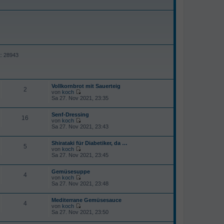
t: 28943
Vollkornbrot mit Sauerteig
2
von
koch
N
Sa 27. Nov 2021, 23:35
e
u
Senf-Dressing
e
16
von
koch
s
N
Sa 27. Nov 2021, 23:43
t
e
e
u
r
Shirataki für Diabetiker, da …
e
B
5
von
koch
s
e
N
Sa 27. Nov 2021, 23:45
t
i
e
e
t
u
r
r
Gemüsesuppe
e
B
4
a
von
koch
s
e
g
N
Sa 27. Nov 2021, 23:48
t
i
e
e
t
u
r
r
Mediterrane Gemüsesauce
e
B
4
a
von
koch
s
e
g
N
Sa 27. Nov 2021, 23:50
t
i
e
e
t
u