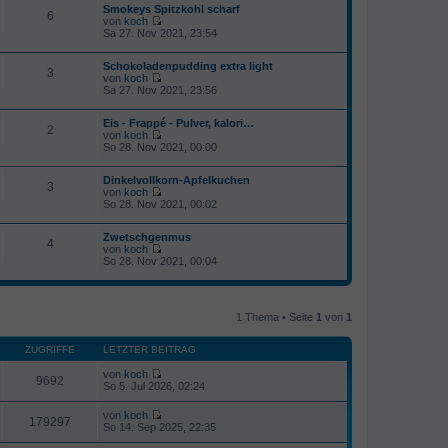
r
r
Smokeys Spitzkohl scharf
e
B
6
a
von
koch
s
e
g
N
Sa 27. Nov 2021, 23:54
t
i
e
e
t
u
r
r
Schokoladenpudding extra light
e
B
3
a
von
koch
s
e
g
N
Sa 27. Nov 2021, 23:56
t
i
e
e
t
u
r
r
Eis - Frappé - Pulver, kalori…
e
B
2
a
von
koch
s
e
g
N
So 28. Nov 2021, 00:00
t
i
e
e
t
u
r
r
Dinkelvollkorn-Apfelkuchen
e
B
3
a
von
koch
s
e
g
N
So 28. Nov 2021, 00:02
t
i
e
e
t
u
r
r
Zwetschgenmus
e
B
4
a
von
koch
s
e
g
N
So 28. Nov 2021, 00:04
t
i
e
e
t
u
r
r
e
B
a
s
e
g
1 Thema • Seite
1
von
1
t
i
e
t
r
r
ZUGRIFFE
LETZTER BEITRAG
B
a
e
g
von
koch
i
9692
N
So 5. Jul 2026, 02:24
t
e
r
u
von
koch
a
e
179297
N
So 14. Sep 2025, 22:35
g
s
e
t