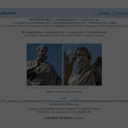
-Übersicht
Kontakt
Das Te
PARTNERLINKS:
»
animalequality.de
»
radiorpm1.de
»
zur-alten-post-ammeloe.de
»
Bund-Niedersachsen.de »
Niedersachsen.nabu
rcus Petersen-Clausen ist ehrenamtliches Mitglied im BUND-Niedersachsen und Niedersachsen.n
Wir empfehlen:
»
Veganstart.de
»
Loveveg.de
»
Foodwatch.org
(wir haben allerdings auch mit diesen Seiten nichts zu tun !)
(Simon Petrus und Paulus)
Link:
suche?tx_kesearch_pi1%5Bpage%5D=1&tx_kesearch_pi1%5Bsword%5D=paulus&cHash=319ebb
(unbezahlte Werbung)
Powered by
phpBB
® Forum Software © phpBB Limited
Deutsche Übersetzung durch
phpBB.de
PARTNER WERDEN:
Kontakt