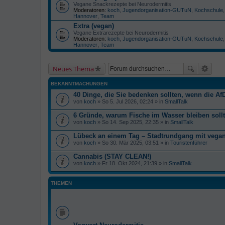
Vegane Snackrezepte bei Neurodermitis
Moderatoren:
koch
,
Jugendorganisation-GUTuN
,
Kochschule
Hannover
,
Team
Extra (vegan)
Vegane Extrarezepte bei Neurodermitis
Moderatoren:
koch
,
Jugendorganisation-GUTuN
,
Kochschule
Hannover
,
Team
Neues Thema
BEKANNTMACHUNGEN
40 Dinge, die Sie bedenken sollten, wenn die AfD
von
koch
» So 5. Jul 2026, 02:24 » in
SmallTalk
6 Gründe, warum Fische im Wasser bleiben soll
von
koch
» So 14. Sep 2025, 22:35 » in
SmallTalk
Lübeck an einem Tag – Stadtrundgang mit veg
von
koch
» So 30. Mär 2025, 03:51 » in
Touristenführer
Cannabis (STAY CLEAN!)
von
koch
» Fr 18. Okt 2024, 21:39 » in
SmallTalk
THEMEN