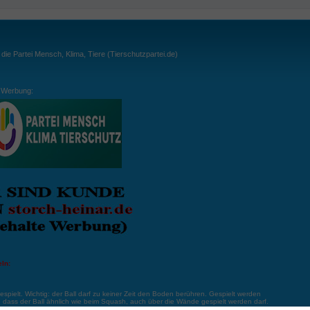
ie Partei Mensch, Klima, Tiere (Tierschutzpartei.de)
Werbung:
ln:
gespielt. Wichtig: der Ball darf zu keiner Zeit den Boden berühren. Gespielt werden
, dass der Ball ähnlich wie beim Squash, auch über die Wände gespielt werden darf.