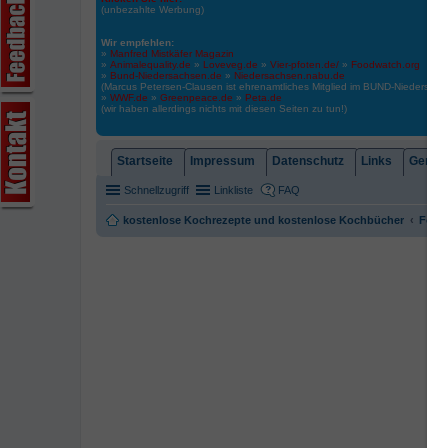
(unbezahlte Werbung)
Wir empfehlen:
»
Manfred Mistkäfer Magazin
»
Animalequality.de
»
Loveveg.de
»
Vier-pfoten.de/
»
Foodwatch.org
»
Bund-Niedersachsen.de
»
Niedersachsen.nabu.de
(Marcus Petersen-Clausen ist ehrenamtliches Mitglied im BUND-Niedersa
»
WWF.de
»
Greenpeace.de
»
Peta.de
(wir haben allerdings nichts mit diesen Seiten zu tun!)
Startseite
Impressum
Datenschutz
Links
Gemein
Schnellzugriff
Linkliste
FAQ
kostenlose Kochrezepte und kostenlose Kochbücher
Foren