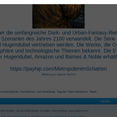
 der die umfangreiche Dark- und Urban-Fantasy-Rei
e Szenarien des Jahres 2100 verwandelt. Die Seri
 Hugendubel vertrieben werden. Die Werke, die O
osphäre und technologische Themen bekannt. Die 
r Hugendubel, Amazon und Barnes & Noble erhältl
https://payhip.com/MetropolenimSchatten
(Werbung in eigener Sache)
rschutzaktivist
,
Kochbücher zum Download
,
Tag-der-Tiere-Hannover
,
Team
THEMEN
ich treffen, um ihre Abenteuer zu teilen, Geheimtipps auszutauschen
,
mpc
,
Tierschutzaktivist
,
Kochbücher zum Download
,
Tag-der-Tiere-