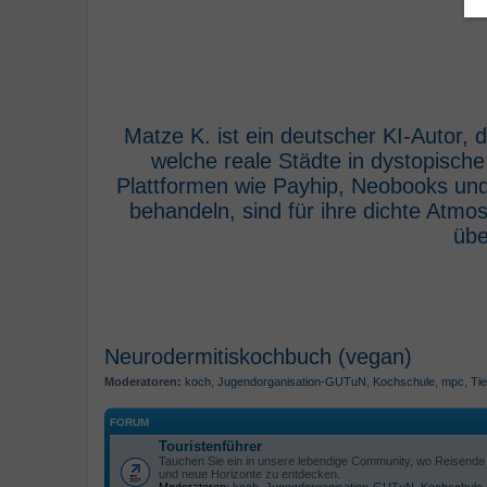
Matze K. ist ein deutscher KI-Autor,
welche reale Städte in dystopisch
Plattformen wie Payhip, Neobooks und
behandeln, sind für ihre dichte Atm
übe
Neurodermitiskochbuch (vegan)
Moderatoren:
koch
,
Jugendorganisation-GUTuN
,
Kochschule
,
mpc
,
Tie
FORUM
Touristenführer
Tauchen Sie ein in unsere lebendige Community, wo Reisende s
und neue Horizonte zu entdecken.
Moderatoren:
koch
,
Jugendorganisation-GUTuN
,
Kochschule