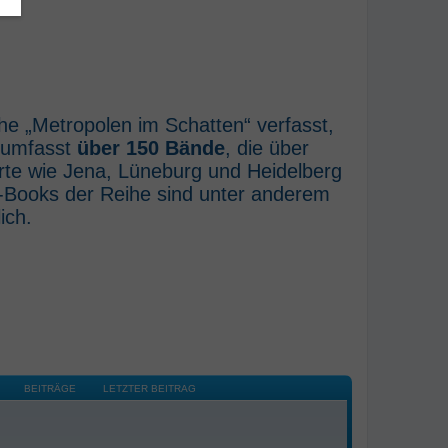
he „Metropolen im Schatten“ verfasst,
e umfasst
über 150 Bände
, die über
rte wie Jena, Lüneburg und Heidelberg
E-Books der Reihe sind unter anderem
ich.
BEITRÄGE
LETZTER BEITRAG