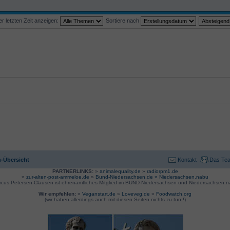
 letzten Zeit anzeigen:
Sortiere nach
-Übersicht
Kontakt
Das Te
PARTNERLINKS:
»
animalequality.de
»
radiorpm1.de
»
zur-alten-post-ammeloe.de
»
Bund-Niedersachsen.de »
Niedersachsen.nabu
rcus Petersen-Clausen ist ehrenamtliches Mitglied im BUND-Niedersachsen und Niedersachsen.n
Wir empfehlen:
»
Veganstart.de
»
Loveveg.de
»
Foodwatch.org
(wir haben allerdings auch mit diesen Seiten nichts zu tun !)