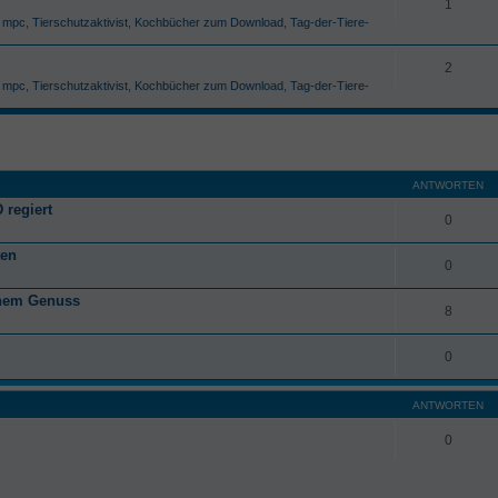
1
,
mpc
,
Tierschutzaktivist
,
Kochbücher zum Download
,
Tag-der-Tiere-
2
,
mpc
,
Tierschutzaktivist
,
Kochbücher zum Download
,
Tag-der-Tiere-
ANTWORTEN
 regiert
0
ten
0
anem Genuss
8
0
ANTWORTEN
0