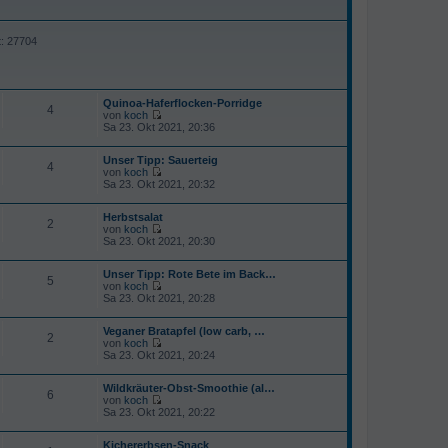
t: 27704
Quinoa-Haferflocken-Porridge
4
von
koch
N
Sa 23. Okt 2021, 20:36
e
u
Unser Tipp: Sauerteig
e
4
von
koch
s
N
Sa 23. Okt 2021, 20:32
t
e
e
u
r
Herbstsalat
e
B
2
von
koch
s
e
N
Sa 23. Okt 2021, 20:30
t
i
e
e
t
u
r
r
Unser Tipp: Rote Bete im Back…
e
B
5
a
von
koch
s
e
g
N
Sa 23. Okt 2021, 20:28
t
i
e
e
t
u
r
r
Veganer Bratapfel (low carb, …
e
B
2
a
von
koch
s
e
g
N
Sa 23. Okt 2021, 20:24
t
i
e
e
t
u
r
r
Wildkräuter-Obst-Smoothie (al…
e
B
6
a
von
koch
s
e
g
N
Sa 23. Okt 2021, 20:22
t
i
e
e
t
u
r
r
Kichererbsen-Snack
e