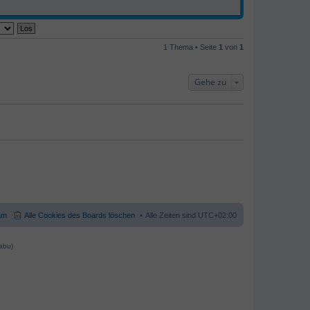
g
t
t
r
e
a
r
g
B
e
1 Thema • Seite
1
von
1
i
t
r
a
Gehe zu
g
am
Alle Cookies des Boards löschen
Alle Zeiten sind
UTC+02:00
abu)