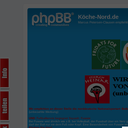
Köche-Nord.de
Marcus Petersen-Clausen empfiehlt d
Wir empfehlen an dieser Stelle die norddeutsche Nationalsportart:
Boße
(unbezahlte Werbung)
UND:
Fußballtennis begegnet Squash: Fuwate
Bei Fuwate wird ähnlich wie z.B. bei Volleyball, der Fussball über ein Netz 
darf der Ball nur mit dem Fuß oder Kopf. Eine Besonderheit von Fuwate ist
Klicken Sie hier!