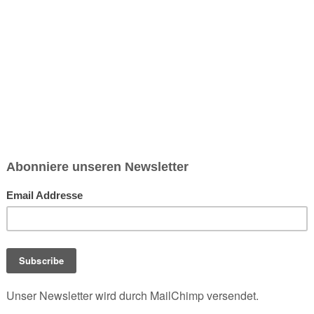
chsen und Niedersachsen Nabu)
debrief
Saison-Kalender
NEU: Vokabeltrainer (Saechsischvokabeln V: 1.
-Übersicht
Neurodermitiskochbuch (vegan)