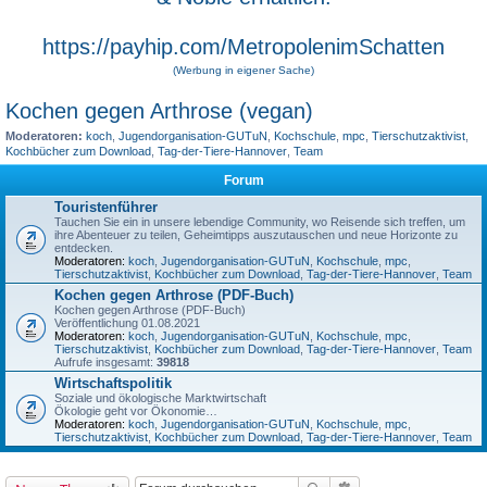
https://payhip.com/MetropolenimSchatten
(Werbung in eigener Sache)
Kochen gegen Arthrose (vegan)
Moderatoren:
koch
,
Jugendorganisation-GUTuN
,
Kochschule
,
mpc
,
Tierschutzaktivist
,
Kochbücher zum Download
,
Tag-der-Tiere-Hannover
,
Team
Forum
Touristenführer
Tauchen Sie ein in unsere lebendige Community, wo Reisende sich treffen, um
ihre Abenteuer zu teilen, Geheimtipps auszutauschen und neue Horizonte zu
entdecken.
Moderatoren:
koch
,
Jugendorganisation-GUTuN
,
Kochschule
,
mpc
,
Tierschutzaktivist
,
Kochbücher zum Download
,
Tag-der-Tiere-Hannover
,
Team
Kochen gegen Arthrose (PDF-Buch)
Kochen gegen Arthrose (PDF-Buch)
Veröffentlichung 01.08.2021
Moderatoren:
koch
,
Jugendorganisation-GUTuN
,
Kochschule
,
mpc
,
Tierschutzaktivist
,
Kochbücher zum Download
,
Tag-der-Tiere-Hannover
,
Team
Aufrufe insgesamt:
39818
Wirtschaftspolitik
Soziale und ökologische Marktwirtschaft
Ökologie geht vor Ökonomie…
Moderatoren:
koch
,
Jugendorganisation-GUTuN
,
Kochschule
,
mpc
,
Tierschutzaktivist
,
Kochbücher zum Download
,
Tag-der-Tiere-Hannover
,
Team