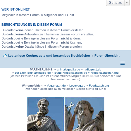
Gehe zu
WER IST ONLINE?
Mitglieder in diesem Forum: 0 Mitglieder und 1 Gast
BERECHTIGUNGEN IN DIESEM FORUM
Du darfst
keine
neuen Themen in diesem Forum erstellen.
Du darfst
keine
Antworten zu Themen in diesem Forum erstellen.
Du darfst deine Beiträge in diesem Forum
nicht
ändern.
Du darfst deine Beiträge in diesem Forum
nicht
löschen.
Du darfst
keine
Dateianhänge in diesem Forum erstellen.
kostenlose Kochrezepte und kostenlose Kochbücher
Foren-Übersicht
PARTNERLINKS:
»
animalequality.de
»
radiorpm1.de
»
zur-alten-post-ammeloe.de
»
Bund-Niedersachsen.de »
Niedersachsen.nabu
(Marcus Petersen-Clausen ist ehrenamtliches Mitglied im BUND-Niedersachsen und
Niedersachsen.nabu)
Wir empfehlen:
»
Veganstart.de
»
Loveveg.de
»
Foodwatch.org
(wir haben allerdings auch mit diesen Seiten nichts zu tun !)