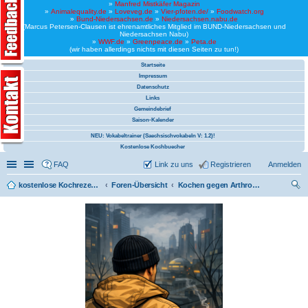
»
Manfred Mistkäfer Magazin
»
Animalequality.de
»
Loveveg.de
»
Vier-pfoten.de/
»
Foodwatch.org
»
Bund-Niedersachsen.de
»
Niedersachsen.nabu.de
(Marcus Petersen-Clausen ist ehrenamtliches Mitglied im BUND-Niedersachsen und
Niedersachsen Nabu)
»
WWF.de
»
Greenpeace.de
»
Peta.de
(wir haben allerdings nichts mit diesen Seiten zu tun!)
Startseite
Impressum
Datenschutz
Links
Gemeindebrief
Saison-Kalender
NEU: Vokabeltrainer (Saechsischvokabeln V: 1.2)!
Kostenlose Kochbuecher
Schnellzugriff
Linkliste
FAQ
Link zu uns
Registrieren
Anmelden
kostenlose Kochrezepte und kostenlose Kochbücher
Foren-Übersicht
Kochen gegen Arthrose (vegan)
uc
he