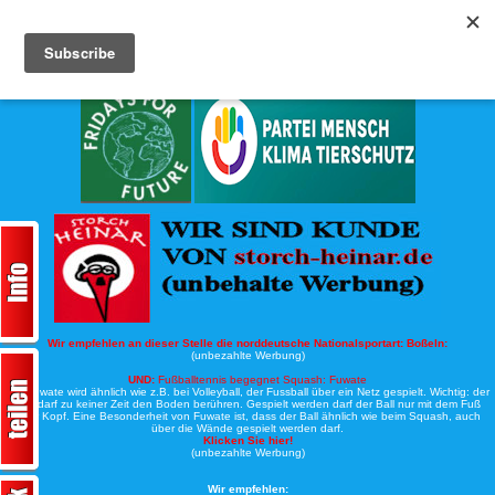
Köche-Nord.de
Werbung:
Wir empfehlen an dieser Stelle die norddeutsche Nationalsportart:
Boßeln:
(unbezahlte Werbung)
UND:
Fußballtennis begegnet Squash: Fuwate
Bei Fuwate wird ähnlich wie z.B. bei Volleyball, der Fussball über ein Netz gespielt. Wichtig: der
Ball darf zu keiner Zeit den Boden berühren. Gespielt werden darf der Ball nur mit dem Fuß
oder Kopf. Eine Besonderheit von Fuwate ist, dass der Ball ähnlich wie beim Squash, auch
über die Wände gespielt werden darf.
Klicken Sie hier!
(unbezahlte Werbung)
Wir empfehlen: