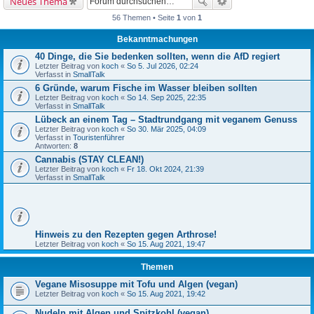
Neues Thema
56 Themen • Seite
1
von
1
Bekanntmachungen
40 Dinge, die Sie bedenken sollten, wenn die AfD regiert
Letzter Beitrag von
koch
«
So 5. Jul 2026, 02:24
Verfasst in
SmallTalk
6 Gründe, warum Fische im Wasser bleiben sollten
Letzter Beitrag von
koch
«
So 14. Sep 2025, 22:35
Verfasst in
SmallTalk
Lübeck an einem Tag – Stadtrundgang mit veganem Genuss
Letzter Beitrag von
koch
«
So 30. Mär 2025, 04:09
Verfasst in
Touristenführer
Antworten:
8
Cannabis (STAY CLEAN!)
Letzter Beitrag von
koch
«
Fr 18. Okt 2024, 21:39
Verfasst in
SmallTalk
Hinweis zu den Rezepten gegen Arthrose!
Letzter Beitrag von
koch
«
So 15. Aug 2021, 19:47
Themen
Vegane Misosuppe mit Tofu und Algen (vegan)
Letzter Beitrag von
koch
«
So 15. Aug 2021, 19:42
Nudeln mit Algen und Spitzkohl (vegan)