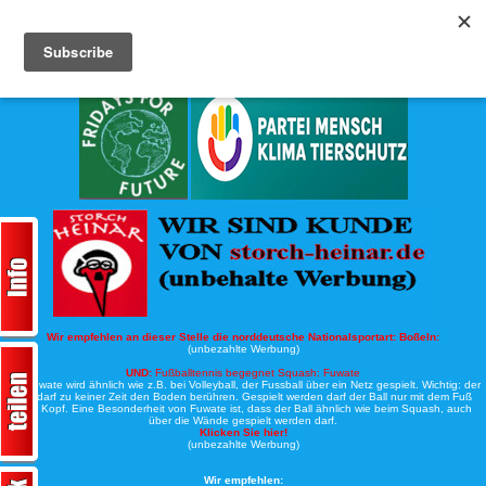
Köche-Nord.de
Werbung:
Wir empfehlen an dieser Stelle die norddeutsche Nationalsportart:
Boßeln:
(unbezahlte Werbung)
UND:
Fußballtennis begegnet Squash: Fuwate
Bei Fuwate wird ähnlich wie z.B. bei Volleyball, der Fussball über ein Netz gespielt. Wichtig: der
Ball darf zu keiner Zeit den Boden berühren. Gespielt werden darf der Ball nur mit dem Fuß
oder Kopf. Eine Besonderheit von Fuwate ist, dass der Ball ähnlich wie beim Squash, auch
über die Wände gespielt werden darf.
Klicken Sie hier!
(unbezahlte Werbung)
Wir empfehlen: