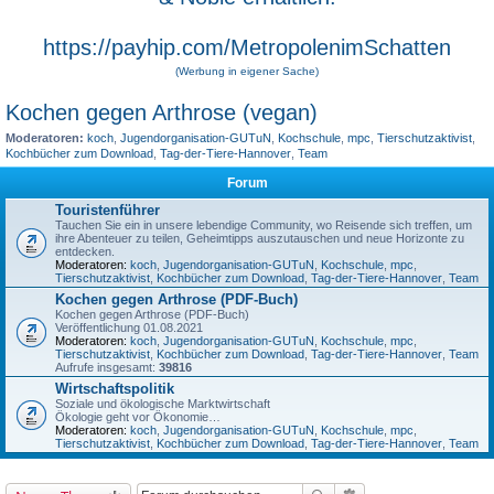
https://payhip.com/MetropolenimSchatten
(Werbung in eigener Sache)
Kochen gegen Arthrose (vegan)
Moderatoren:
koch
,
Jugendorganisation-GUTuN
,
Kochschule
,
mpc
,
Tierschutzaktivist
,
Kochbücher zum Download
,
Tag-der-Tiere-Hannover
,
Team
Forum
Touristenführer
Tauchen Sie ein in unsere lebendige Community, wo Reisende sich treffen, um
ihre Abenteuer zu teilen, Geheimtipps auszutauschen und neue Horizonte zu
entdecken.
Moderatoren:
koch
,
Jugendorganisation-GUTuN
,
Kochschule
,
mpc
,
Tierschutzaktivist
,
Kochbücher zum Download
,
Tag-der-Tiere-Hannover
,
Team
Kochen gegen Arthrose (PDF-Buch)
Kochen gegen Arthrose (PDF-Buch)
Veröffentlichung 01.08.2021
Moderatoren:
koch
,
Jugendorganisation-GUTuN
,
Kochschule
,
mpc
,
Tierschutzaktivist
,
Kochbücher zum Download
,
Tag-der-Tiere-Hannover
,
Team
Aufrufe insgesamt:
39816
Wirtschaftspolitik
Soziale und ökologische Marktwirtschaft
Ökologie geht vor Ökonomie…
Moderatoren:
koch
,
Jugendorganisation-GUTuN
,
Kochschule
,
mpc
,
Tierschutzaktivist
,
Kochbücher zum Download
,
Tag-der-Tiere-Hannover
,
Team