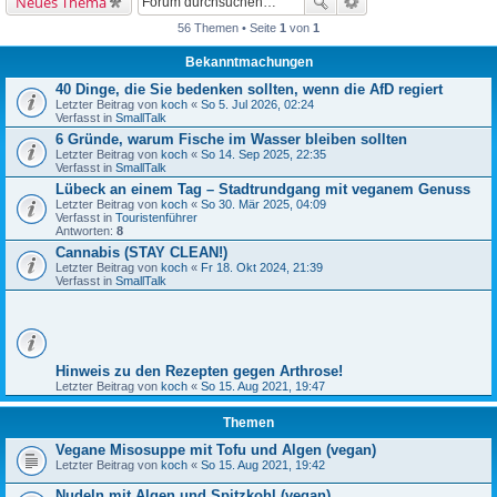
Neues Thema
56 Themen • Seite
1
von
1
Bekanntmachungen
40 Dinge, die Sie bedenken sollten, wenn die AfD regiert
Letzter Beitrag von
koch
«
So 5. Jul 2026, 02:24
Verfasst in
SmallTalk
6 Gründe, warum Fische im Wasser bleiben sollten
Letzter Beitrag von
koch
«
So 14. Sep 2025, 22:35
Verfasst in
SmallTalk
Lübeck an einem Tag – Stadtrundgang mit veganem Genuss
Letzter Beitrag von
koch
«
So 30. Mär 2025, 04:09
Verfasst in
Touristenführer
Antworten:
8
Cannabis (STAY CLEAN!)
Letzter Beitrag von
koch
«
Fr 18. Okt 2024, 21:39
Verfasst in
SmallTalk
Hinweis zu den Rezepten gegen Arthrose!
Letzter Beitrag von
koch
«
So 15. Aug 2021, 19:47
Themen
Vegane Misosuppe mit Tofu und Algen (vegan)
Letzter Beitrag von
koch
«
So 15. Aug 2021, 19:42
Nudeln mit Algen und Spitzkohl (vegan)