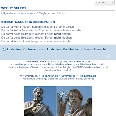
Gehe zu
WER IST ONLINE?
Mitglieder in diesem Forum: 0 Mitglieder und 1 Gast
BERECHTIGUNGEN IN DIESEM FORUM
Du darfst
keine
neuen Themen in diesem Forum erstellen.
Du darfst
keine
Antworten zu Themen in diesem Forum erstellen.
Du darfst deine Beiträge in diesem Forum
nicht
ändern.
Du darfst deine Beiträge in diesem Forum
nicht
löschen.
Du darfst
keine
Dateianhänge in diesem Forum erstellen.
kostenlose Kochrezepte und kostenlose Kochbücher
Foren-Übersicht
PARTNERLINKS:
»
animalequality.de
»
radiorpm1.de
»
zur-alten-post-ammeloe.de
»
Bund-Niedersachsen.de »
Niedersachsen.nabu
(Marcus Petersen-Clausen ist ehrenamtliches Mitglied im BUND-Niedersachsen und
Niedersachsen.nabu)
Wir empfehlen:
»
Veganstart.de
»
Loveveg.de
»
Foodwatch.org
(wir haben allerdings auch mit diesen Seiten nichts zu tun !)