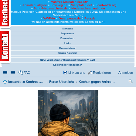
»
Manfred Mistkäfer Magazin
»
Animalequality.de
»
Loveveg.de
»
Vier-pfoten.de/
»
Foodwatch.org
»
Bund-Niedersachsen.de
»
Niedersachsen.nabu.de
(Marcus Petersen-Clausen ist ehrenamtliches Mitglied im BUND-Niedersachsen und
Niedersachsen Nabu)
»
WWF.de
»
Greenpeace.de
»
Peta.de
(wir haben allerdings nichts mit diesen Seiten zu tun!)
Startseite
Impressum
Datenschutz
Links
Gemeindebrief
Saison-Kalender
NEU: Vokabeltrainer (Saechsischvokabeln V: 1.2)!
Kostenlose Kochbuecher
Schnellzugriff
Linkliste
FAQ
Link zu uns
Registrieren
Anmelden
kostenlose Kochrezepte und kostenlose Kochbücher
Foren-Übersicht
Kochen gegen Arthrose (vegan)
uc
he