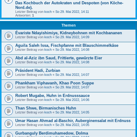
Das Kochbuch der Autokraten und Despoten (von Köche-
Nord.de).
Letzter Beitrag von
koch
«
So 29. Mai 2022, 14:11
Antworten:
1
Themen
Évariste Ndayishimiye, Kidneybohnen mit Kochbananen
Letzter Beitrag von
koch
«
So 29. Mai 2022, 14:09
Aguila Saleh Issa, Fischpfanne mit Blauschimmelkäse
Letzter Beitrag von
koch
«
So 29. Mai 2022, 14:08
Abd al-Aziz ibn Saud, Frittierte, gewürzte Eier
Letzter Beitrag von
koch
«
So 29. Mai 2022, 14:08
Präsident Hadi, Zurbian
Letzter Beitrag von
koch
«
So 29. Mai 2022, 14:07
Phankham Viphavanh, Khao Poon Suppe
Letzter Beitrag von
koch
«
So 29. Mai 2022, 14:07
Robert Mugabe, Huhn in Erdnusssauce
Letzter Beitrag von
koch
«
So 29. Mai 2022, 14:06
Than Shwe, Birmanisches Huhn
Letzter Beitrag von
koch
«
So 29. Mai 2022, 14:05
Umar Hasan Ahmad al-Baschir, Auberginensalat mit Erdnuss
Letzter Beitrag von
koch
«
So 29. Mai 2022, 14:05
Gurbanguly Berdimuhamedow, Dolma