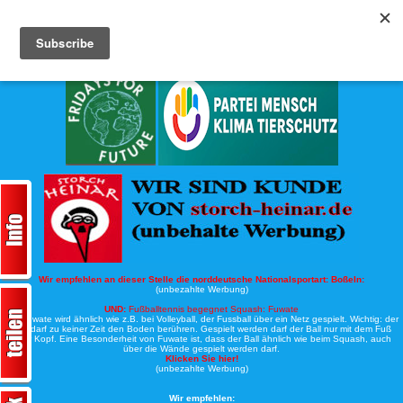
Köche-Nord.de
Werbung:
Wir empfehlen an dieser Stelle die norddeutsche Nationalsportart:
Boßeln:
(unbezahlte Werbung)
UND:
Fußballtennis begegnet Squash: Fuwate
Bei Fuwate wird ähnlich wie z.B. bei Volleyball, der Fussball über ein Netz gespielt. Wichtig: der
Ball darf zu keiner Zeit den Boden berühren. Gespielt werden darf der Ball nur mit dem Fuß
oder Kopf. Eine Besonderheit von Fuwate ist, dass der Ball ähnlich wie beim Squash, auch
über die Wände gespielt werden darf.
Klicken Sie hier!
(unbezahlte Werbung)
Wir empfehlen: