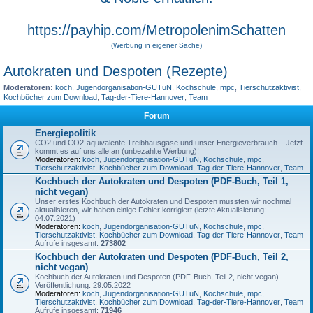
https://payhip.com/MetropolenimSchatten
(Werbung in eigener Sache)
Autokraten und Despoten (Rezepte)
Moderatoren:
koch
,
Jugendorganisation-GUTuN
,
Kochschule
,
mpc
,
Tierschutzaktivist
,
Kochbücher zum Download
,
Tag-der-Tiere-Hannover
,
Team
Forum
Energiepolitik
CO2 und CO2-äquivalente Treibhausgase und unser Energieverbrauch – Jetzt
kommt es auf uns alle an (unbezahlte Werbung)!
Moderatoren:
koch
,
Jugendorganisation-GUTuN
,
Kochschule
,
mpc
,
Tierschutzaktivist
,
Kochbücher zum Download
,
Tag-der-Tiere-Hannover
,
Team
Kochbuch der Autokraten und Despoten (PDF-Buch, Teil 1,
nicht vegan)
Unser erstes Kochbuch der Autokraten und Despoten mussten wir nochmal
aktualisieren, wir haben einige Fehler korrigiert.(letzte Aktualisierung:
04.07.2021)
Moderatoren:
koch
,
Jugendorganisation-GUTuN
,
Kochschule
,
mpc
,
Tierschutzaktivist
,
Kochbücher zum Download
,
Tag-der-Tiere-Hannover
,
Team
Aufrufe insgesamt:
273802
Kochbuch der Autokraten und Despoten (PDF-Buch, Teil 2,
nicht vegan)
Kochbuch der Autokraten und Despoten (PDF-Buch, Teil 2, nicht vegan)
Veröffentlichung: 29.05.2022
Moderatoren:
koch
,
Jugendorganisation-GUTuN
,
Kochschule
,
mpc
,
Tierschutzaktivist
,
Kochbücher zum Download
,
Tag-der-Tiere-Hannover
,
Team
Aufrufe insgesamt:
71946