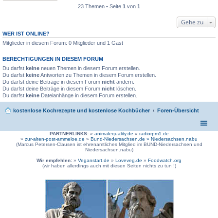
23 Themen • Seite
1
von
1
Gehe zu
WER IST ONLINE?
Mitglieder in diesem Forum: 0 Mitglieder und 1 Gast
BERECHTIGUNGEN IN DIESEM FORUM
Du darfst
keine
neuen Themen in diesem Forum erstellen.
Du darfst
keine
Antworten zu Themen in diesem Forum erstellen.
Du darfst deine Beiträge in diesem Forum
nicht
ändern.
Du darfst deine Beiträge in diesem Forum
nicht
löschen.
Du darfst
keine
Dateianhänge in diesem Forum erstellen.
kostenlose Kochrezepte und kostenlose Kochbücher
Foren-Übersicht
PARTNERLINKS:
»
animalequality.de
»
radiorpm1.de
»
zur-alten-post-ammeloe.de
»
Bund-Niedersachsen.de »
Niedersachsen.nabu
(Marcus Petersen-Clausen ist ehrenamtliches Mitglied im BUND-Niedersachsen und
Niedersachsen.nabu)
Wir empfehlen:
»
Veganstart.de
»
Loveveg.de
»
Foodwatch.org
(wir haben allerdings auch mit diesen Seiten nichts zu tun !)