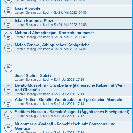
Letzter Beitrag von
koch
«
So 29. Mai 2022, 14:04
Iasis Afewerki
Letzter Beitrag von
koch
«
So 29. Mai 2022, 14:03
Islam Karimov, Plow
Letzter Beitrag von
koch
«
So 29. Mai 2022, 14:03
Mahmud Ahmadinejad, Khoresht ba roasch
Letzter Beitrag von
koch
«
So 29. Mai 2022, 14:02
Meles Zenawi, Äthiopisches Kohlgericht
Letzter Beitrag von
koch
«
So 29. Mai 2022, 14:01
Josef Stalin - Satsivi
Letzter Beitrag von
koch
«
So 4. Jul 2021, 17:16
Benito Mussolini - Ciambelline (italienische Kekse mit Wein
und Olivenöl)
Letzter Beitrag von
koch
«
So 4. Jul 2021, 17:14
Adolf Hitler - Gefüllte Weintrauben mit gerösteten Mandeln
Letzter Beitrag von
koch
«
So 4. Jul 2021, 17:13
Saddam Hussein - Samak Masgouf (Ägyptisches Fischgericht)
Letzter Beitrag von
koch
«
So 4. Jul 2021, 17:12
Muammar al-Gaddafi - Kamelfleisch mit Couscous und
Gemüse
Letzter Beitrag von
koch
«
So 4. Jul 2021, 17:10