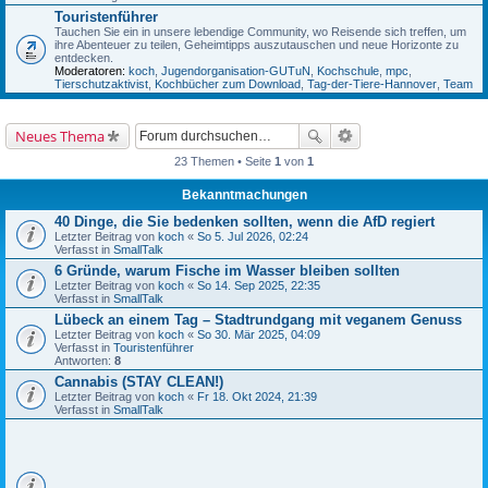
Touristenführer
Tauchen Sie ein in unsere lebendige Community, wo Reisende sich treffen, um
ihre Abenteuer zu teilen, Geheimtipps auszutauschen und neue Horizonte zu
entdecken.
Moderatoren:
koch
,
Jugendorganisation-GUTuN
,
Kochschule
,
mpc
,
Tierschutzaktivist
,
Kochbücher zum Download
,
Tag-der-Tiere-Hannover
,
Team
Neues Thema
23 Themen • Seite
1
von
1
Bekanntmachungen
40 Dinge, die Sie bedenken sollten, wenn die AfD regiert
Letzter Beitrag von
koch
«
So 5. Jul 2026, 02:24
Verfasst in
SmallTalk
6 Gründe, warum Fische im Wasser bleiben sollten
Letzter Beitrag von
koch
«
So 14. Sep 2025, 22:35
Verfasst in
SmallTalk
Lübeck an einem Tag – Stadtrundgang mit veganem Genuss
Letzter Beitrag von
koch
«
So 30. Mär 2025, 04:09
Verfasst in
Touristenführer
Antworten:
8
Cannabis (STAY CLEAN!)
Letzter Beitrag von
koch
«
Fr 18. Okt 2024, 21:39
Verfasst in
SmallTalk