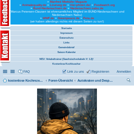
»
Manfred Mistkäfer Magazin
»
Animalequality.de
»
Loveveg.de
»
Vier-pfoten.de/
»
Foodwatch.org
»
Bund-Niedersachsen.de
»
Niedersachsen.nabu.de
(Marcus Petersen-Clausen ist ehrenamtliches Mitglied im BUND-Niedersachsen und
Niedersachsen Nabu)
»
WWF.de
»
Greenpeace.de
»
Peta.de
(wir haben allerdings nichts mit diesen Seiten zu tun!)
Startseite
Impressum
Datenschutz
Links
Gemeindebrief
Saison-Kalender
NEU: Vokabeltrainer (Saechsischvokabeln V: 1.2)!
Kostenlose Kochbuecher
Schnellzugriff
Linkliste
FAQ
Link zu uns
Registrieren
Anmelden
kostenlose Kochrezepte und kostenlose Kochbücher
Foren-Übersicht
Autokraten und Despoten (Rezepte)
uc
he