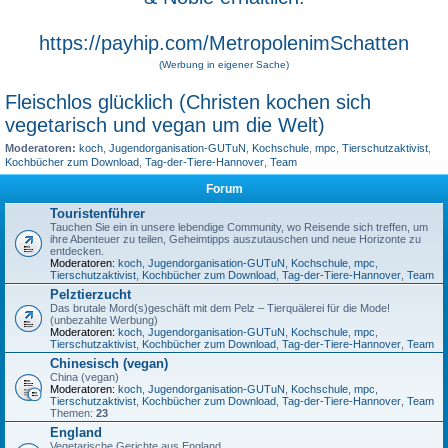
https://payhip.com/MetropolenimSchatten
(Werbung in eigener Sache)
Fleischlos glücklich (Christen kochen sich
vegetarisch und vegan um die Welt)
Moderatoren:
koch
,
Jugendorganisation-GUTuN
,
Kochschule
,
mpc
,
Tierschutzaktivist
,
Kochbücher zum Download
,
Tag-der-Tiere-Hannover
,
Team
Forum
Touristenführer
Tauchen Sie ein in unsere lebendige Community, wo Reisende sich treffen, um
ihre Abenteuer zu teilen, Geheimtipps auszutauschen und neue Horizonte zu
entdecken.
Moderatoren:
koch
,
Jugendorganisation-GUTuN
,
Kochschule
,
mpc
,
Tierschutzaktivist
,
Kochbücher zum Download
,
Tag-der-Tiere-Hannover
,
Team
Pelztierzucht
Das brutale Mord(s)geschäft mit dem Pelz – Tierquälerei für die Mode!
(unbezahlte Werbung)
Moderatoren:
koch
,
Jugendorganisation-GUTuN
,
Kochschule
,
mpc
,
Tierschutzaktivist
,
Kochbücher zum Download
,
Tag-der-Tiere-Hannover
,
Team
Chinesisch (vegan)
China (vegan)
Moderatoren:
koch
,
Jugendorganisation-GUTuN
,
Kochschule
,
mpc
,
Tierschutzaktivist
,
Kochbücher zum Download
,
Tag-der-Tiere-Hannover
,
Team
Themen:
23
England
Vegetarische Gerichte aus England