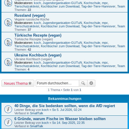
Moderatoren:
koch
,
Jugendorganisation-GUTuN
,
Kochschule
,
mpc
,
Tierschutzaktivist
,
Kochbücher zum Download
,
Tag-der-Tiere-Hannover
,
Team
Themen:
22
Russland (vegan)
Vegane russische Küche
Moderatoren:
koch
,
Jugendorganisation-GUTuN
,
Kochschule
,
mpc
,
Tierschutzaktivist
,
Kochbücher zum Download
,
Tag-der-Tiere-Hannover
,
Team
Themen:
37
Türkische Rezepte (vegan)
Türkische Rezepte (vegan)
Moderatoren:
koch
,
Jugendorganisation-GUTuN
,
Kochschule
,
mpc
,
Tierschutzaktivist
,
Kochbücher zum Download
,
Tag-der-Tiere-Hannover
,
Team
Themen:
42
Ukraine Kochbuch (vegan)
Ukraine Kochbuch (vegan)
Moderatoren:
koch
,
Jugendorganisation-GUTuN
,
Kochschule
,
mpc
,
Tierschutzaktivist
,
Kochbücher zum Download
,
Tag-der-Tiere-Hannover
,
Team
Themen:
4
Neues Thema
1 Thema • Seite
1
von
1
Bekanntmachungen
40 Dinge, die Sie bedenken sollten, wenn die AfD regiert
Letzter Beitrag von
koch
«
So 5. Jul 2026, 02:24
Verfasst in
SmallTalk
6 Gründe, warum Fische im Wasser bleiben sollten
Letzter Beitrag von
koch
«
So 14. Sep 2025, 22:35
Verfasst in
SmallTalk