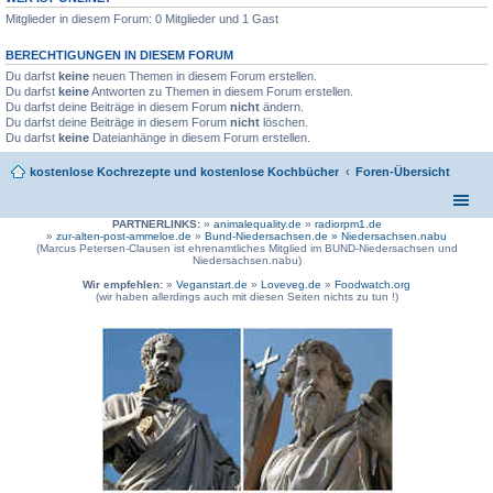
Mitglieder in diesem Forum: 0 Mitglieder und 1 Gast
BERECHTIGUNGEN IN DIESEM FORUM
Du darfst
keine
neuen Themen in diesem Forum erstellen.
Du darfst
keine
Antworten zu Themen in diesem Forum erstellen.
Du darfst deine Beiträge in diesem Forum
nicht
ändern.
Du darfst deine Beiträge in diesem Forum
nicht
löschen.
Du darfst
keine
Dateianhänge in diesem Forum erstellen.
kostenlose Kochrezepte und kostenlose Kochbücher
Foren-Übersicht
PARTNERLINKS:
»
animalequality.de
»
radiorpm1.de
»
zur-alten-post-ammeloe.de
»
Bund-Niedersachsen.de »
Niedersachsen.nabu
(Marcus Petersen-Clausen ist ehrenamtliches Mitglied im BUND-Niedersachsen und
Niedersachsen.nabu)
Wir empfehlen:
»
Veganstart.de
»
Loveveg.de
»
Foodwatch.org
(wir haben allerdings auch mit diesen Seiten nichts zu tun !)