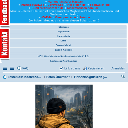
»
Manfred Mistkäfer Magazin
»
Animalequality.de
»
Loveveg.de
»
Vier-pfoten.de/
»
Foodwatch.org
»
Bund-Niedersachsen.de
»
Niedersachsen.nabu.de
(Marcus Petersen-Clausen ist ehrenamtliches Mitglied im BUND-Niedersachsen und
Niedersachsen Nabu)
»
WWF.de
»
Greenpeace.de
»
Peta.de
(wir haben allerdings nichts mit diesen Seiten zu tun!)
Startseite
Impressum
Datenschutz
Links
Gemeindebrief
Saison-Kalender
NEU: Vokabeltrainer (Saechsischvokabeln V: 1.2)!
Kostenlose Kochbuecher
Schnellzugriff
Linkliste
FAQ
Link zu uns
Registrieren
Anmelden
kostenlose Kochrezepte und kostenlose Kochbücher
Foren-Übersicht
Fleischlos glücklich (Christen kochen sich vegetarisch und vegan um die Welt)
uc
he