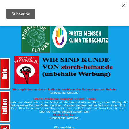
Köche-Nord.de
Werbung:
Wir empfehlen an dieser Stelle die norddeutsche Nationalsportart:
Boßeln:
(unbezahlte Werbung)
UND:
Fußballtennis begegnet Squash: Fuwate
Bei Fuwate wird ähnlich wie z.B. bei Volleyball, der Fussball über ein Netz gespielt. Wichtig: der
Ball darf zu keiner Zeit den Boden berühren. Gespielt werden darf der Ball nur mit dem Fuß
oder Kopf. Eine Besonderheit von Fuwate ist, dass der Ball ähnlich wie beim Squash, auch
über die Wände gespielt werden darf.
Klicken Sie hier!
(unbezahlte Werbung)
Wir empfehlen: