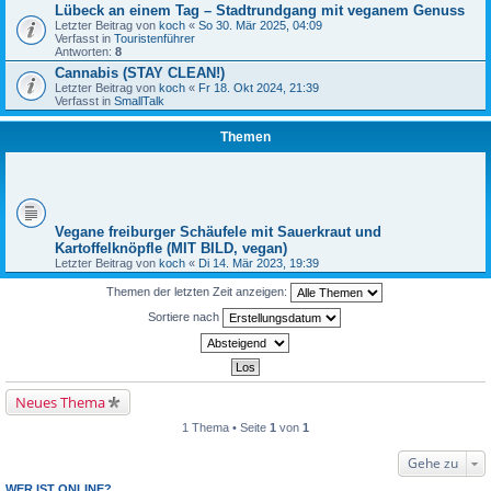
Lübeck an einem Tag – Stadtrundgang mit veganem Genuss
Letzter Beitrag von
koch
«
So 30. Mär 2025, 04:09
Verfasst in
Touristenführer
Antworten:
8
Cannabis (STAY CLEAN!)
Letzter Beitrag von
koch
«
Fr 18. Okt 2024, 21:39
Verfasst in
SmallTalk
Themen
Vegane freiburger Schäufele mit Sauerkraut und
Kartoffelknöpfle (MIT BILD, vegan)
Letzter Beitrag von
koch
«
Di 14. Mär 2023, 19:39
Themen der letzten Zeit anzeigen:
Sortiere nach
Neues Thema
1 Thema • Seite
1
von
1
Gehe zu
WER IST ONLINE?