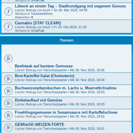
Verfasst in
SmallTalk
Lübeck an einem Tag – Stadtrundgang mit veganem Genuss
Letzter Beitrag von
koch
«
So 30. Mär 2025, 04:09
Verfasst in
Touristenführer
Antworten:
8
Cannabis (STAY CLEAN!)
Letzter Beitrag von
koch
«
Fr 18. Okt 2024, 21:39
Verfasst in
SmallTalk
Themen
Beefsteak auf buntem Gemuese
Letzter Beitrag von
Tierschutzpartei
«
Mo 30. Nov 2015, 18:05
Brot-Kartoffel-Salat (Cholesterin)
Letzter Beitrag von
Tierschutzpartei
«
Mo 30. Nov 2015, 18:04
Buchweizenpfannkuchen m. Lachs u. Meerrettichsahne
Letzter Beitrag von
Tierschutzpartei
«
Mo 30. Nov 2015, 18:03
Dinkelauflauf mit Gemüse
Letzter Beitrag von
Tierschutzpartei
«
Mo 30. Nov 2015, 18:03
Fruehlingsgemuese in Sesamsauce mit Kartoffelschnee
Letzter Beitrag von
Tierschutzpartei
«
Mo 30. Nov 2015, 18:02
GEMUeSE-WEIZEN-TORTE
Letzter Beitrag von
Tierschutzpartei
«
Mo 30. Nov 2015, 18:01