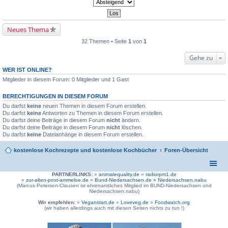
Neues Thema
32 Themen • Seite
1
von
1
Gehe zu
WER IST ONLINE?
Mitglieder in diesem Forum: 0 Mitglieder und 1 Gast
BERECHTIGUNGEN IN DIESEM FORUM
Du darfst
keine
neuen Themen in diesem Forum erstellen.
Du darfst
keine
Antworten zu Themen in diesem Forum erstellen.
Du darfst deine Beiträge in diesem Forum
nicht
ändern.
Du darfst deine Beiträge in diesem Forum
nicht
löschen.
Du darfst
keine
Dateianhänge in diesem Forum erstellen.
kostenlose Kochrezepte und kostenlose Kochbücher
Foren-Übersicht
PARTNERLINKS:
»
animalequality.de
»
radiorpm1.de
»
zur-alten-post-ammeloe.de
»
Bund-Niedersachsen.de »
Niedersachsen.nabu
(Marcus Petersen-Clausen ist ehrenamtliches Mitglied im BUND-Niedersachsen und
Niedersachsen.nabu)
Wir empfehlen:
»
Veganstart.de
»
Loveveg.de
»
Foodwatch.org
(wir haben allerdings auch mit diesen Seiten nichts zu tun !)