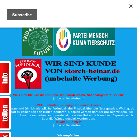
Köche-Nord.de
Werbung:
Wir empfehlen an dieser Stelle die norddeutsche Nationalsportart:
Boßeln:
(unbezahlte Werbung)
UND:
Fußballtennis begegnet Squash: Fuwate
Bei Fuwate wird ähnlich wie z.B. bei Volleyball, der Fussball über ein Netz gespielt. Wichtig: der
Ball darf zu keiner Zeit den Boden berühren. Gespielt werden darf der Ball nur mit dem Fuß
oder Kopf. Eine Besonderheit von Fuwate ist, dass der Ball ähnlich wie beim Squash, auch
über die Wände gespielt werden darf.
Klicken Sie hier!
(unbezahlte Werbung)
Wir empfehlen: