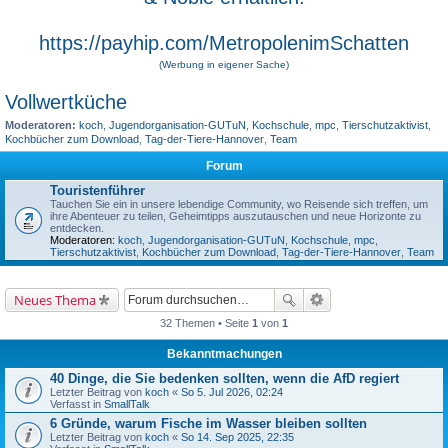
https://payhip.com/MetropolenimSchatten
(Werbung in eigener Sache)
Vollwertküche
Moderatoren:
koch
,
Jugendorganisation-GUTuN
,
Kochschule
,
mpc
,
Tierschutzaktivist
,
Kochbücher zum Download
,
Tag-der-Tiere-Hannover
,
Team
Forum
Touristenführer
Tauchen Sie ein in unsere lebendige Community, wo Reisende sich treffen, um
ihre Abenteuer zu teilen, Geheimtipps auszutauschen und neue Horizonte zu
entdecken.
Moderatoren:
koch
,
Jugendorganisation-GUTuN
,
Kochschule
,
mpc
,
Tierschutzaktivist
,
Kochbücher zum Download
,
Tag-der-Tiere-Hannover
,
Team
Neues Thema
32 Themen • Seite
1
von
1
Bekanntmachungen
40 Dinge, die Sie bedenken sollten, wenn die AfD regiert
Letzter Beitrag von
koch
«
So 5. Jul 2026, 02:24
Verfasst in
SmallTalk
6 Gründe, warum Fische im Wasser bleiben sollten
Letzter Beitrag von
koch
«
So 14. Sep 2025, 22:35