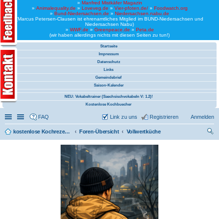
»
Manfred Mistkäfer Magazin
»
Animalequality.de
»
Loveveg.de
»
Vier-pfoten.de/
»
Foodwatch.org
»
Bund-Niedersachsen.de
»
Niedersachsen.nabu.de
(Marcus Petersen-Clausen ist ehrenamtliches Mitglied im BUND-Niedersachsen und
Niedersachsen Nabu)
»
WWF.de
»
Greenpeace.de
»
Peta.de
(wir haben allerdings nichts mit diesen Seiten zu tun!)
Startseite
Impressum
Datenschutz
Links
Gemeindebrief
Saison-Kalender
NEU: Vokabeltrainer (Saechsischvokabeln V: 1.2)!
Kostenlose Kochbuecher
Schnellzugriff
Linkliste
FAQ
Link zu uns
Registrieren
Anmelden
kostenlose Kochrezepte und kostenlose Kochbücher
Foren-Übersicht
Vollwertküche
uc
he