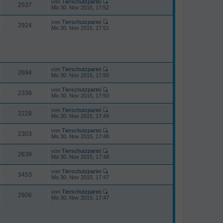
von
Tierschutzpartei
e
a
e
2537
i
N
Mo 30. Nov 2015, 17:52
r
g
s
t
e
B
t
r
u
e
von
Tierschutzpartei
e
a
e
2924
i
N
Mo 30. Nov 2015, 17:51
r
g
s
t
e
B
t
r
u
e
e
a
e
i
r
g
s
t
B
t
r
e
e
a
i
r
von
Tierschutzpartei
g
2694
t
N
B
Mo 30. Nov 2015, 17:50
r
e
e
a
u
i
von
Tierschutzpartei
g
e
2338
t
N
Mo 30. Nov 2015, 17:50
s
r
e
t
a
u
von
Tierschutzpartei
e
g
e
2228
N
Mo 30. Nov 2015, 17:49
r
s
e
B
t
u
e
von
Tierschutzpartei
e
e
2303
i
N
Mo 30. Nov 2015, 17:48
r
s
t
e
B
t
r
u
e
von
Tierschutzpartei
e
a
e
2639
i
N
Mo 30. Nov 2015, 17:48
r
g
s
t
e
B
t
r
u
e
von
Tierschutzpartei
e
a
e
3453
i
N
Mo 30. Nov 2015, 17:47
r
g
s
t
e
B
t
r
u
e
von
Tierschutzpartei
e
a
e
2806
i
N
Mo 30. Nov 2015, 17:47
r
g
s
t
e
B
t
r
u
e
e
a
e
i
r
g
s
t