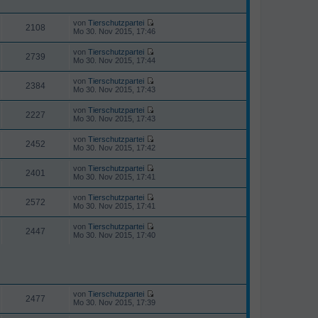
B
t
r
e
e
a
i
r
von
Tierschutzpartei
g
2108
t
N
B
Mo 30. Nov 2015, 17:46
r
e
e
a
u
i
von
Tierschutzpartei
g
e
2739
t
N
Mo 30. Nov 2015, 17:44
s
r
e
t
a
u
von
Tierschutzpartei
e
g
e
2384
N
Mo 30. Nov 2015, 17:43
r
s
e
B
t
u
e
von
Tierschutzpartei
e
e
2227
i
N
Mo 30. Nov 2015, 17:43
r
s
t
e
B
t
r
u
e
von
Tierschutzpartei
e
a
e
2452
i
N
Mo 30. Nov 2015, 17:42
r
g
s
t
e
B
t
r
u
e
von
Tierschutzpartei
e
a
e
2401
i
N
Mo 30. Nov 2015, 17:41
r
g
s
t
e
B
t
r
u
e
von
Tierschutzpartei
e
a
e
2572
i
N
Mo 30. Nov 2015, 17:41
r
g
s
t
e
B
t
r
u
e
von
Tierschutzpartei
e
a
e
2447
i
N
Mo 30. Nov 2015, 17:40
r
g
s
t
e
B
t
r
u
e
e
a
e
i
r
g
s
t
B
t
r
e
e
a
i
r
von
Tierschutzpartei
g
2477
t
N
B
Mo 30. Nov 2015, 17:39
r
e
e
a
u