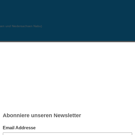
chsen und Niedersachsen Nabu)
debrief
Saison-Kalender
NEU: Vokabeltrainer (Saechsischvokabeln V: 1.
-Übersicht
Vollwertküche