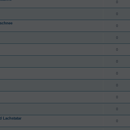
0
0
lschnee
0
0
0
0
0
0
0
0
d Lachstatar
0