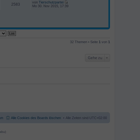
i
von
Tierschutzpartei
g
e
2583
t
N
Mo 30. Nov 2015, 17:39
s
r
e
t
a
u
e
g
e
r
s
B
t
e
e
i
r
t
B
r
e
a
32 Themen • Seite
1
von
1
i
g
t
r
a
Gehe zu
g
am
Alle Cookies des Boards löschen
Alle Zeiten sind
UTC+02:00
abu)