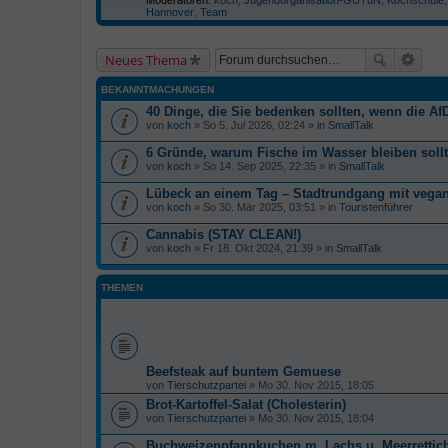
Hannover
,
Team
Neues Thema
BEKANNTMACHUNGEN
40 Dinge, die Sie bedenken sollten, wenn die AfD
von
koch
» So 5. Jul 2026, 02:24 » in
SmallTalk
6 Gründe, warum Fische im Wasser bleiben soll
von
koch
» So 14. Sep 2025, 22:35 » in
SmallTalk
Lübeck an einem Tag – Stadtrundgang mit veg
von
koch
» So 30. Mär 2025, 03:51 » in
Touristenführer
Cannabis (STAY CLEAN!)
von
koch
» Fr 18. Okt 2024, 21:39 » in
SmallTalk
THEMEN
Beefsteak auf buntem Gemuese
von
Tierschutzpartei
» Mo 30. Nov 2015, 18:05
Brot-Kartoffel-Salat (Cholesterin)
von
Tierschutzpartei
» Mo 30. Nov 2015, 18:04
Buchweizenpfannkuchen m. Lachs u. Meerrettic