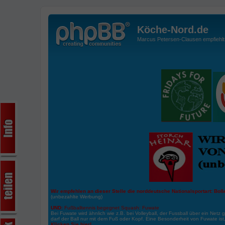
Köche-Nord.de
Marcus Petersen-Clausen empfiehlt d
Wir empfehlen an dieser Stelle die norddeutsche Nationalsportart:
Boße
(unbezahlte Werbung)
UND:
Fußballtennis begegnet Squash: Fuwate
Bei Fuwate wird ähnlich wie z.B. bei Volleyball, der Fussball über ein Netz 
darf der Ball nur mit dem Fuß oder Kopf. Eine Besonderheit von Fuwate ist
Klicken Sie hier!