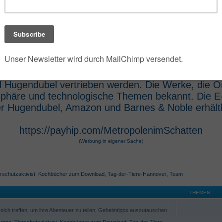
 der die umfangreiche Dark- und Urban-Fantasy-Rei
e Szenarien des Jahres 2100 verwandelt. Die Seri
 Hugendubel vertrieben werden. Die Werke, die O
osphäre und technologische Themen bekannt. Die 
r Hugendubel, Amazon und Barnes & Noble erhältl
https://payhip.com/MetropolenimSchatten
(Werbung in eigener Sache)
rschutzaktivist
,
Kochbücher zum Download
,
Tag-der-Tiere-Hannover
,
Team
THEMEN
ich treffen, um ihre Abenteuer zu teilen, Geheimtipps auszutauschen
,
mpc
,
Tierschutzaktivist
,
Kochbücher zum Download
,
Tag-der-Tiere-