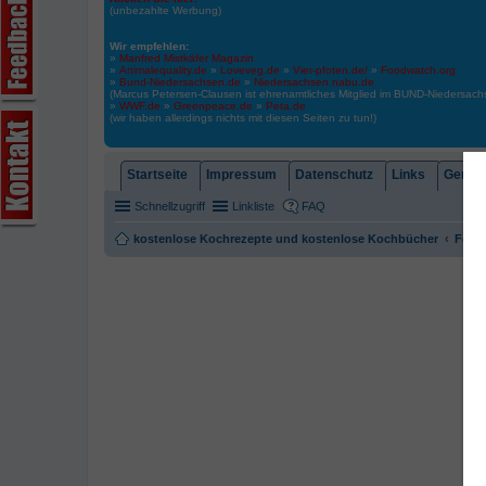
(unbezahlte Werbung)
Wir empfehlen:
»
Manfred Mistkäfer Magazin
»
Animalequality.de
»
Loveveg.de
»
Vier-pfoten.de/
»
Foodwatch.org
»
Bund-Niedersachsen.de
»
Niedersachsen.nabu.de
(Marcus Petersen-Clausen ist ehrenamtliches Mitglied im BUND-Niedersa
»
WWF.de
»
Greenpeace.de
»
Peta.de
(wir haben allerdings nichts mit diesen Seiten zu tun!)
Startseite
Impressum
Datenschutz
Links
Gemein
Schnellzugriff
Linkliste
FAQ
kostenlose Kochrezepte und kostenlose Kochbücher
Foren