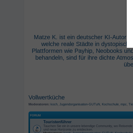
Matze K. ist ein deutscher KI-Autor,
welche reale Städte in dystopisch
Plattformen wie Payhip, Neobooks und
behandeln, sind für ihre dichte Atm
übe
Vollwertküche
Moderatoren:
koch
,
Jugendorganisation-GUTuN
,
Kochschule
,
mpc
,
Tie
FORUM
Touristenführer
Tauchen Sie ein in unsere lebendige Community, wo Reisende s
und neue Horizonte zu entdecken.
Moderatoren:
koch
,
Jugendorganisation-GUTuN
,
Kochschule