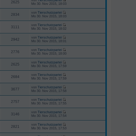
e
2625
t
N
Mo 30. Nov 2015, 18:03
s
r
e
t
a
u
von
Tierschutzpartei
e
g
e
2834
N
Mo 30. Nov 2015, 18:03
r
s
e
B
t
u
e
von
Tierschutzpartei
e
e
3111
i
N
Mo 30. Nov 2015, 18:02
r
s
t
e
B
t
r
u
e
von
Tierschutzpartei
e
a
e
2942
i
N
Mo 30. Nov 2015, 18:01
r
g
s
t
e
B
t
r
u
e
von
Tierschutzpartei
e
a
e
2776
i
N
Mo 30. Nov 2015, 18:00
r
g
s
t
e
B
t
r
u
e
von
Tierschutzpartei
e
a
e
2625
i
N
Mo 30. Nov 2015, 17:59
r
g
s
t
e
B
t
r
u
e
von
Tierschutzpartei
e
a
e
2684
i
N
Mo 30. Nov 2015, 17:59
r
g
s
t
e
B
t
r
u
e
von
Tierschutzpartei
e
a
e
3677
i
N
Mo 30. Nov 2015, 17:58
r
g
s
t
e
B
t
r
u
e
von
Tierschutzpartei
e
a
e
2757
i
N
Mo 30. Nov 2015, 17:55
r
g
s
t
e
B
t
r
u
e
von
Tierschutzpartei
e
a
e
3146
i
N
Mo 30. Nov 2015, 17:54
r
g
s
t
e
B
t
r
u
e
von
Tierschutzpartei
e
a
e
2821
i
N
Mo 30. Nov 2015, 17:53
r
g
s
t
e
B
t
r
u
e