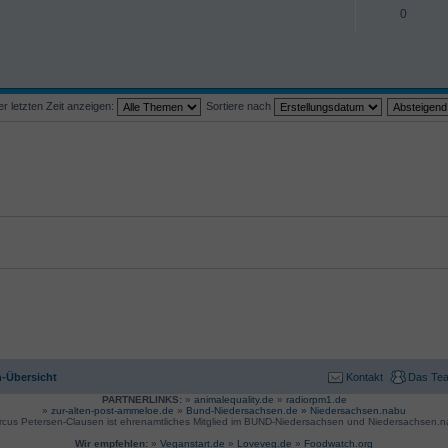
0
 letzten Zeit anzeigen:
Sortiere nach
-Übersicht
Kontakt
Das Te
PARTNERLINKS:
»
animalequality.de
»
radiorpm1.de
»
zur-alten-post-ammeloe.de
»
Bund-Niedersachsen.de »
Niedersachsen.nabu
rcus Petersen-Clausen ist ehrenamtliches Mitglied im BUND-Niedersachsen und Niedersachsen.n
Wir empfehlen:
»
Veganstart.de
»
Loveveg.de
»
Foodwatch.org