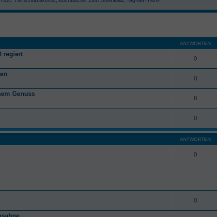
ANTWORTEN
 regiert
0
ten
0
anem Genuss
8
0
ANTWORTEN
0
0
hsahne