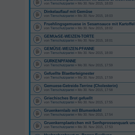
von
Tierschutzpartei
» Mo 30. Nov 2015, 18:03
Dinkelauflauf mit Gemüse
von
Tierschutzpartei
» Mo 30. Nov 2015, 18:03
Fruehlingsgemuese in Sesamsauce mit Kartoffe
von
Tierschutzpartei
» Mo 30. Nov 2015, 18:02
GEMUeSE-WEIZEN-TORTE
von
Tierschutzpartei
» Mo 30. Nov 2015, 18:01
GEMÜSE-WEIZEN-PFANNE
von
Tierschutzpartei
» Mo 30. Nov 2015, 18:00
GURKENPFANNE
von
Tierschutzpartei
» Mo 30. Nov 2015, 17:59
Gefuellte Blaetterteignester
von
Tierschutzpartei
» Mo 30. Nov 2015, 17:59
Gemuese-Getreide-Terrine (Cholesterin)
von
Tierschutzpartei
» Mo 30. Nov 2015, 17:58
Griechisches Brot gefuellt
von
Tierschutzpartei
» Mo 30. Nov 2015, 17:55
Gruenkernlaib mit Blumenkohl
von
Tierschutzpartei
» Mo 30. Nov 2015, 17:54
Gruenkernplaetzchen mit Senfsprossenquark un
von
Tierschutzpartei
» Mo 30. Nov 2015, 17:53