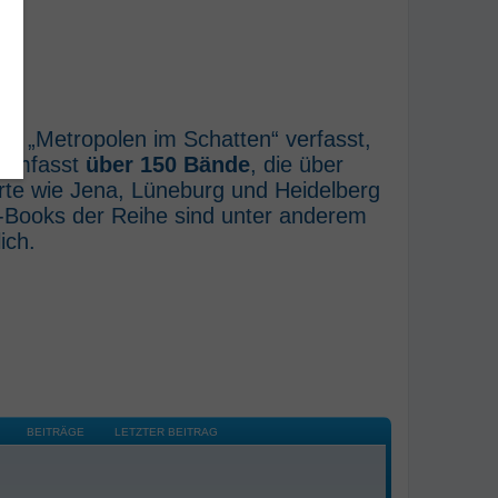
he „Metropolen im Schatten“ verfasst,
e umfasst
über 150 Bände
, die über
rte wie Jena, Lüneburg und Heidelberg
E-Books der Reihe sind unter anderem
ich.
BEITRÄGE
LETZTER BEITRAG