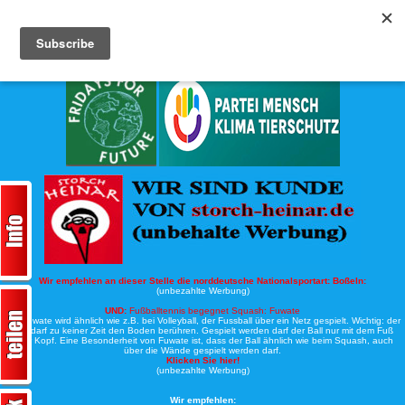
Köche-Nord.de
Werbung:
Wir empfehlen an dieser Stelle die norddeutsche Nationalsportart:
Boßeln:
(unbezahlte Werbung)
UND:
Fußballtennis begegnet Squash: Fuwate
Bei Fuwate wird ähnlich wie z.B. bei Volleyball, der Fussball über ein Netz gespielt. Wichtig: der
Ball darf zu keiner Zeit den Boden berühren. Gespielt werden darf der Ball nur mit dem Fuß
oder Kopf. Eine Besonderheit von Fuwate ist, dass der Ball ähnlich wie beim Squash, auch
über die Wände gespielt werden darf.
Klicken Sie hier!
(unbezahlte Werbung)
Wir empfehlen: