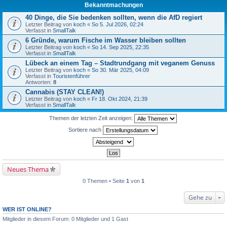
Bekanntmachungen
40 Dinge, die Sie bedenken sollten, wenn die AfD regiert
Letzter Beitrag von
koch
«
So 5. Jul 2026, 02:24
Verfasst in
SmallTalk
6 Gründe, warum Fische im Wasser bleiben sollten
Letzter Beitrag von
koch
«
So 14. Sep 2025, 22:35
Verfasst in
SmallTalk
Lübeck an einem Tag – Stadtrundgang mit veganem Genuss
Letzter Beitrag von
koch
«
So 30. Mär 2025, 04:09
Verfasst in
Touristenführer
Antworten:
8
Cannabis (STAY CLEAN!)
Letzter Beitrag von
koch
«
Fr 18. Okt 2024, 21:39
Verfasst in
SmallTalk
Themen der letzten Zeit anzeigen:
Sortiere nach
Neues Thema
0 Themen • Seite
1
von
1
Gehe zu
WER IST ONLINE?
Mitglieder in diesem Forum: 0 Mitglieder und 1 Gast