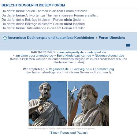
BERECHTIGUNGEN IN DIESEM FORUM
Du darfst
keine
neuen Themen in diesem Forum erstellen.
Du darfst
keine
Antworten zu Themen in diesem Forum erstellen.
Du darfst deine Beiträge in diesem Forum
nicht
ändern.
Du darfst deine Beiträge in diesem Forum
nicht
löschen.
Du darfst
keine
Dateianhänge in diesem Forum erstellen.
kostenlose Kochrezepte und kostenlose Kochbücher
Foren-Übersicht
PARTNERLINKS:
»
animalequality.de
»
radiorpm1.de
»
zur-alten-post-ammeloe.de
»
Bund-Niedersachsen.de »
Niedersachsen.nabu
(Marcus Petersen-Clausen ist ehrenamtliches Mitglied im BUND-Niedersachsen und
Niedersachsen.nabu)
Wir empfehlen:
»
Veganstart.de
»
Loveveg.de
»
Foodwatch.org
(wir haben allerdings auch mit diesen Seiten nichts zu tun !)
(Simon Petrus und Paulus)