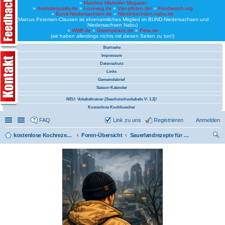
»
Manfred Mistkäfer Magazin
»
Animalequality.de
»
Loveveg.de
»
Vier-pfoten.de/
»
Foodwatch.org
»
Bund-Niedersachsen.de
»
Niedersachsen.nabu.de
(Marcus Petersen-Clausen ist ehrenamtliches Mitglied im BUND-Niedersachsen und
Niedersachsen Nabu)
»
WWF.de
»
Greenpeace.de
»
Peta.de
(wir haben allerdings nichts mit diesen Seiten zu tun!)
Startseite
Impressum
Datenschutz
Links
Gemeindebrief
Saison-Kalender
NEU: Vokabeltrainer (Saechsischvokabeln V: 1.2)!
Kostenlose Kochbuecher
Schnellzugriff
Linkliste
FAQ
Link zu uns
Registrieren
Anmelden
kostenlose Kochrezepte und kostenlose Kochbücher
Foren-Übersicht
Sauerlandrezepte für einen Minister (CDU)
uc
he