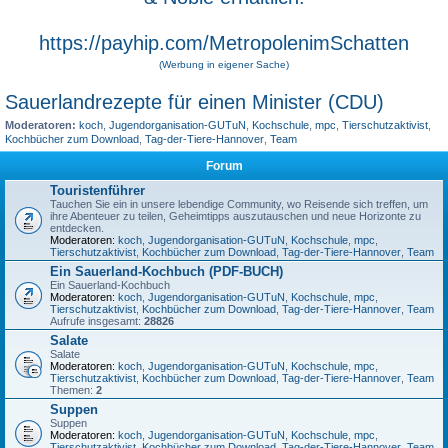
https://payhip.com/MetropolenimSchatten
(Werbung in eigener Sache)
Sauerlandrezepte für einen Minister (CDU)
Moderatoren:
koch
,
Jugendorganisation-GUTuN
,
Kochschule
,
mpc
,
Tierschutzaktivist
,
Kochbücher zum Download
,
Tag-der-Tiere-Hannover
,
Team
Forum
Touristenführer
Tauchen Sie ein in unsere lebendige Community, wo Reisende sich treffen, um
ihre Abenteuer zu teilen, Geheimtipps auszutauschen und neue Horizonte zu
entdecken.
Moderatoren:
koch
,
Jugendorganisation-GUTuN
,
Kochschule
,
mpc
,
Tierschutzaktivist
,
Kochbücher zum Download
,
Tag-der-Tiere-Hannover
,
Team
Ein Sauerland-Kochbuch (PDF-BUCH)
Ein Sauerland-Kochbuch
Moderatoren:
koch
,
Jugendorganisation-GUTuN
,
Kochschule
,
mpc
,
Tierschutzaktivist
,
Kochbücher zum Download
,
Tag-der-Tiere-Hannover
,
Team
Aufrufe insgesamt:
28826
Salate
Salate
Moderatoren:
koch
,
Jugendorganisation-GUTuN
,
Kochschule
,
mpc
,
Tierschutzaktivist
,
Kochbücher zum Download
,
Tag-der-Tiere-Hannover
,
Team
Themen:
2
Suppen
Suppen
Moderatoren:
koch
,
Jugendorganisation-GUTuN
,
Kochschule
,
mpc
,
Tierschutzaktivist
,
Kochbücher zum Download
,
Tag-der-Tiere-Hannover
,
Team