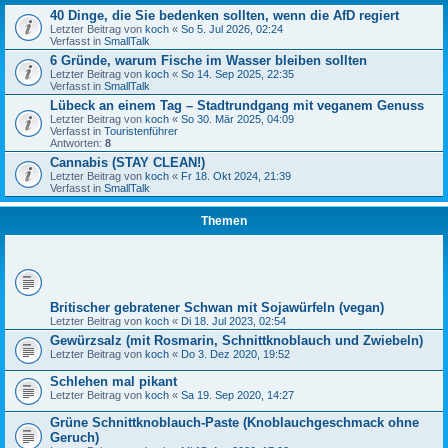
40 Dinge, die Sie bedenken sollten, wenn die AfD regiert
Letzter Beitrag von
koch
«
So 5. Jul 2026, 02:24
Verfasst in
SmallTalk
6 Gründe, warum Fische im Wasser bleiben sollten
Letzter Beitrag von
koch
«
So 14. Sep 2025, 22:35
Verfasst in
SmallTalk
Lübeck an einem Tag – Stadtrundgang mit veganem Genuss
Letzter Beitrag von
koch
«
So 30. Mär 2025, 04:09
Verfasst in
Touristenführer
Antworten:
8
Cannabis (STAY CLEAN!)
Letzter Beitrag von
koch
«
Fr 18. Okt 2024, 21:39
Verfasst in
SmallTalk
Themen
Britischer gebratener Schwan mit Sojawürfeln (vegan)
Letzter Beitrag von
koch
«
Di 18. Jul 2023, 02:54
Gewürzsalz (mit Rosmarin, Schnittknoblauch und Zwiebeln)
Letzter Beitrag von
koch
«
Do 3. Dez 2020, 19:52
Schlehen mal pikant
Letzter Beitrag von
koch
«
Sa 19. Sep 2020, 14:27
Grüne Schnittknoblauch-Paste (Knoblauchgeschmack ohne
Geruch)