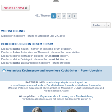
Neues Thema
451 Themen
1
2
3
4
Gehe zu
WER IST ONLINE?
Mitglieder in diesem Forum: 0 Mitglieder und 2 Gäste
BERECHTIGUNGEN IN DIESEM FORUM
Du darfst
keine
neuen Themen in diesem Forum erstellen.
Du darfst
keine
Antworten zu Themen in diesem Forum erstellen.
Du darfst deine Beiträge in diesem Forum
nicht
ändern.
Du darfst deine Beiträge in diesem Forum
nicht
löschen.
Du darfst
keine
Dateianhänge in diesem Forum erstellen.
kostenlose Kochrezepte und kostenlose Kochbücher
Foren-Übersicht
PARTNERLINKS:
»
animalequality.de
»
radiorpm1.de
»
zur-alten-post-ammeloe.de
»
Bund-Niedersachsen.de »
Niedersachsen.nabu
(Marcus Petersen-Clausen ist ehrenamtliches Mitglied im BUND-Niedersachsen und
Niedersachsen.nabu)
Wir empfehlen:
»
Veganstart.de
»
Loveveg.de
»
Foodwatch.org
(wir haben allerdings auch mit diesen Seiten nichts zu tun !)