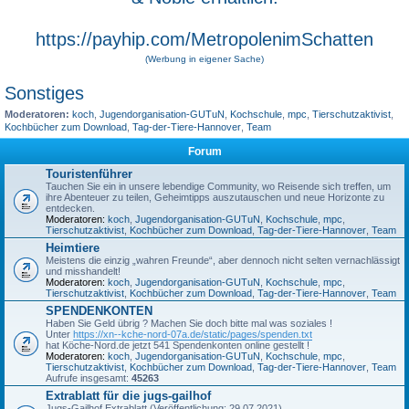
https://payhip.com/MetropolenimSchatten
(Werbung in eigener Sache)
Sonstiges
Moderatoren:
koch
,
Jugendorganisation-GUTuN
,
Kochschule
,
mpc
,
Tierschutzaktivist
,
Kochbücher zum Download
,
Tag-der-Tiere-Hannover
,
Team
Forum
Touristenführer
Tauchen Sie ein in unsere lebendige Community, wo Reisende sich treffen, um
ihre Abenteuer zu teilen, Geheimtipps auszutauschen und neue Horizonte zu
entdecken.
Moderatoren:
koch
,
Jugendorganisation-GUTuN
,
Kochschule
,
mpc
,
Tierschutzaktivist
,
Kochbücher zum Download
,
Tag-der-Tiere-Hannover
,
Team
Heimtiere
Meistens die einzig „wahren Freunde“, aber dennoch nicht selten vernachlässigt
und misshandelt!
Moderatoren:
koch
,
Jugendorganisation-GUTuN
,
Kochschule
,
mpc
,
Tierschutzaktivist
,
Kochbücher zum Download
,
Tag-der-Tiere-Hannover
,
Team
SPENDENKONTEN
Haben Sie Geld übrig ? Machen Sie doch bitte mal was soziales !
Unter
https://xn--kche-nord-07a.de/static/pages/spenden.txt
hat Köche-Nord.de jetzt 541 Spendenkonten online gestellt !
Moderatoren:
koch
,
Jugendorganisation-GUTuN
,
Kochschule
,
mpc
,
Tierschutzaktivist
,
Kochbücher zum Download
,
Tag-der-Tiere-Hannover
,
Team
Aufrufe insgesamt:
45263
Extrablatt für die jugs-gailhof
Jugs-Gailhof Extrablatt (Veröffentlichung: 29.07.2021)