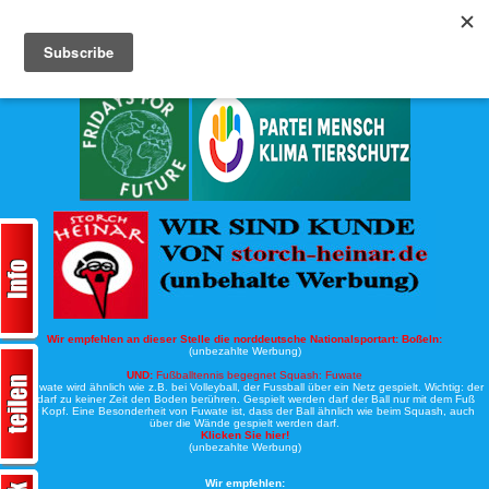
Köche-Nord.de
Werbung:
Wir empfehlen an dieser Stelle die norddeutsche Nationalsportart:
Boßeln:
(unbezahlte Werbung)
UND:
Fußballtennis begegnet Squash: Fuwate
Bei Fuwate wird ähnlich wie z.B. bei Volleyball, der Fussball über ein Netz gespielt. Wichtig: der
Ball darf zu keiner Zeit den Boden berühren. Gespielt werden darf der Ball nur mit dem Fuß
oder Kopf. Eine Besonderheit von Fuwate ist, dass der Ball ähnlich wie beim Squash, auch
über die Wände gespielt werden darf.
Klicken Sie hier!
(unbezahlte Werbung)
Wir empfehlen: