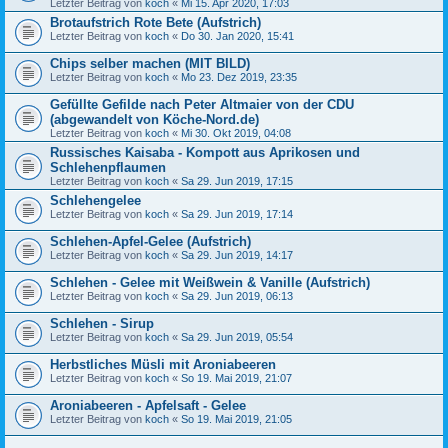
Letzter Beitrag von
koch
«
Mi 15. Apr 2020, 17:03
Brotaufstrich Rote Bete (Aufstrich)
Letzter Beitrag von
koch
«
Do 30. Jan 2020, 15:41
Chips selber machen (MIT BILD)
Letzter Beitrag von
koch
«
Mo 23. Dez 2019, 23:35
Gefüllte Gefilde nach Peter Altmaier von der CDU
(abgewandelt von Köche-Nord.de)
Letzter Beitrag von
koch
«
Mi 30. Okt 2019, 04:08
Russisches Kaisaba - Kompott aus Aprikosen und
Schlehenpflaumen
Letzter Beitrag von
koch
«
Sa 29. Jun 2019, 17:15
Schlehengelee
Letzter Beitrag von
koch
«
Sa 29. Jun 2019, 17:14
Schlehen-Apfel-Gelee (Aufstrich)
Letzter Beitrag von
koch
«
Sa 29. Jun 2019, 14:17
Schlehen - Gelee mit Weißwein & Vanille (Aufstrich)
Letzter Beitrag von
koch
«
Sa 29. Jun 2019, 06:13
Schlehen - Sirup
Letzter Beitrag von
koch
«
Sa 29. Jun 2019, 05:54
Herbstliches Müsli mit Aroniabeeren
Letzter Beitrag von
koch
«
So 19. Mai 2019, 21:07
Aroniabeeren - Apfelsaft - Gelee
Letzter Beitrag von
koch
«
So 19. Mai 2019, 21:05