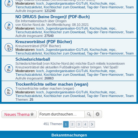
Moderatoren:
koch
,
Jugendorganisation-GUTuN
,
Kochschule
,
mpc
,
Tierschutzaktivist
,
Kochbücher zum Download
,
Tag-der-Tiere-Hannover
,
Team
Aufrufe insgesamt:
121240
NO DRUGS (keine Drogen)! (PDF-Buch)
Ein Informationsbuch über Drogen
von Köche-Nord.de. Veröffentlichung: 08.10.2021
Moderatoren:
koch
,
Jugendorganisation-GUTuN
,
Kochschule
,
mpc
,
Tierschutzaktivist
,
Kochbücher zum Download
,
Tag-der-Tiere-Hannover
,
Team
Aufrufe insgesamt:
27540
Kreuzworträtsel (PDF Bücher)
Kreuzworträtsel (PDF Bücher)
Moderatoren:
koch
,
Jugendorganisation-GUTuN
,
Kochschule
,
mpc
,
Tierschutzaktivist
,
Kochbücher zum Download
,
Tag-der-Tiere-Hannover
,
Team
Schiedsrichterball
Schiedsrichterball (von Köche-Nord.de) möchte Euch mittels kostenlosen
Kreuzworträtsel die aktuellen Fußballregeln näher bringen. Viel Spaß!
Moderatoren:
koch
,
Jugendorganisation-GUTuN
,
Kochschule
,
mpc
,
Tierschutzaktivist
,
Kochbücher zum Download
,
Tag-der-Tiere-Hannover
,
Team
Aufrufe insgesamt:
26863
Trockenfrüchte selber machen (vegan)
Trockenfrüchte selber machen (vegan)
Moderatoren:
koch
,
Jugendorganisation-GUTuN
,
Kochschule
,
mpc
,
Tierschutzaktivist
,
Kochbücher zum Download
,
Tag-der-Tiere-Hannover
,
Team
Themen:
25
Neues Thema
451 Themen
1
2
3
4
Bekanntmachungen