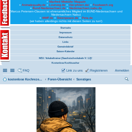
»
Manfred Mistkäfer Magazin
»
Animalequality.de
»
Loveveg.de
»
Vier-pfoten.de/
»
Foodwatch.org
»
Bund-Niedersachsen.de
»
Niedersachsen.nabu.de
(Marcus Petersen-Clausen ist ehrenamtliches Mitglied im BUND-Niedersachsen und
Niedersachsen Nabu)
»
WWF.de
»
Greenpeace.de
»
Peta.de
(wir haben allerdings nichts mit diesen Seiten zu tun!)
Startseite
Impressum
Datenschutz
Links
Gemeindebrief
Saison-Kalender
NEU: Vokabeltrainer (Saechsischvokabeln V: 1.2)!
Kostenlose Kochbuecher
Schnellzugriff
Linkliste
FAQ
Link zu uns
Registrieren
Anmelden
kostenlose Kochrezepte und kostenlose Kochbücher
Foren-Übersicht
Sonstiges
uc
he