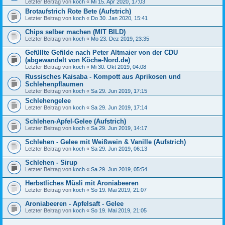
Letzter Beitrag von
koch
«
Mi 15. Apr 2020, 17:03
Brotaufstrich Rote Bete (Aufstrich)
Letzter Beitrag von
koch
«
Do 30. Jan 2020, 15:41
Chips selber machen (MIT BILD)
Letzter Beitrag von
koch
«
Mo 23. Dez 2019, 23:35
Gefüllte Gefilde nach Peter Altmaier von der CDU
(abgewandelt von Köche-Nord.de)
Letzter Beitrag von
koch
«
Mi 30. Okt 2019, 04:08
Russisches Kaisaba - Kompott aus Aprikosen und
Schlehenpflaumen
Letzter Beitrag von
koch
«
Sa 29. Jun 2019, 17:15
Schlehengelee
Letzter Beitrag von
koch
«
Sa 29. Jun 2019, 17:14
Schlehen-Apfel-Gelee (Aufstrich)
Letzter Beitrag von
koch
«
Sa 29. Jun 2019, 14:17
Schlehen - Gelee mit Weißwein & Vanille (Aufstrich)
Letzter Beitrag von
koch
«
Sa 29. Jun 2019, 06:13
Schlehen - Sirup
Letzter Beitrag von
koch
«
Sa 29. Jun 2019, 05:54
Herbstliches Müsli mit Aroniabeeren
Letzter Beitrag von
koch
«
So 19. Mai 2019, 21:07
Aroniabeeren - Apfelsaft - Gelee
Letzter Beitrag von
koch
«
So 19. Mai 2019, 21:05