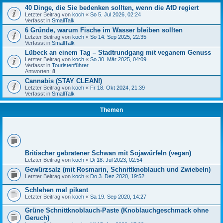
40 Dinge, die Sie bedenken sollten, wenn die AfD regiert
Letzter Beitrag von
koch
«
So 5. Jul 2026, 02:24
Verfasst in
SmallTalk
6 Gründe, warum Fische im Wasser bleiben sollten
Letzter Beitrag von
koch
«
So 14. Sep 2025, 22:35
Verfasst in
SmallTalk
Lübeck an einem Tag – Stadtrundgang mit veganem Genuss
Letzter Beitrag von
koch
«
So 30. Mär 2025, 04:09
Verfasst in
Touristenführer
Antworten:
8
Cannabis (STAY CLEAN!)
Letzter Beitrag von
koch
«
Fr 18. Okt 2024, 21:39
Verfasst in
SmallTalk
Themen
Britischer gebratener Schwan mit Sojawürfeln (vegan)
Letzter Beitrag von
koch
«
Di 18. Jul 2023, 02:54
Gewürzsalz (mit Rosmarin, Schnittknoblauch und Zwiebeln)
Letzter Beitrag von
koch
«
Do 3. Dez 2020, 19:52
Schlehen mal pikant
Letzter Beitrag von
koch
«
Sa 19. Sep 2020, 14:27
Grüne Schnittknoblauch-Paste (Knoblauchgeschmack ohne
Geruch)