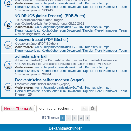
Moderatoren:
koch
,
Jugendorganisation-GUTuN
,
Kochschule
,
mpc
,
Tierschutzaktivist
,
Kochbücher zum Download
,
Tag-der-Tiere-Hannover
,
Team
Aufrufe insgesamt:
121240
NO DRUGS (keine Drogen)! (PDF-Buch)
Ein Informationsbuch über Drogen
von Köche-Nord.de. Veröffentlichung: 08.10.2021
Moderatoren:
koch
,
Jugendorganisation-GUTuN
,
Kochschule
,
mpc
,
Tierschutzaktivist
,
Kochbücher zum Download
,
Tag-der-Tiere-Hannover
,
Team
Aufrufe insgesamt:
27542
Kreuzworträtsel (PDF Bücher)
Kreuzworträtsel (PDF Bücher)
Moderatoren:
koch
,
Jugendorganisation-GUTuN
,
Kochschule
,
mpc
,
Tierschutzaktivist
,
Kochbücher zum Download
,
Tag-der-Tiere-Hannover
,
Team
Schiedsrichterball
Schiedsrichterball (von Köche-Nord.de) möchte Euch mittels kostenlosen
Kreuzworträtsel die aktuellen Fußballregeln näher bringen. Viel Spaß!
Moderatoren:
koch
,
Jugendorganisation-GUTuN
,
Kochschule
,
mpc
,
Tierschutzaktivist
,
Kochbücher zum Download
,
Tag-der-Tiere-Hannover
,
Team
Aufrufe insgesamt:
26864
Trockenfrüchte selber machen (vegan)
Trockenfrüchte selber machen (vegan)
Moderatoren:
koch
,
Jugendorganisation-GUTuN
,
Kochschule
,
mpc
,
Tierschutzaktivist
,
Kochbücher zum Download
,
Tag-der-Tiere-Hannover
,
Team
Themen:
25
Neues Thema
451 Themen
1
2
3
4
Bekanntmachungen