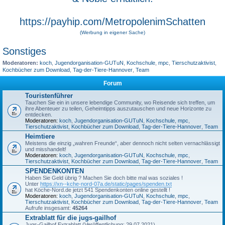
https://payhip.com/MetropolenimSchatten
(Werbung in eigener Sache)
Sonstiges
Moderatoren:
koch
,
Jugendorganisation-GUTuN
,
Kochschule
,
mpc
,
Tierschutzaktivist
,
Kochbücher zum Download
,
Tag-der-Tiere-Hannover
,
Team
Forum
Touristenführer
Tauchen Sie ein in unsere lebendige Community, wo Reisende sich treffen, um
ihre Abenteuer zu teilen, Geheimtipps auszutauschen und neue Horizonte zu
entdecken.
Moderatoren:
koch
,
Jugendorganisation-GUTuN
,
Kochschule
,
mpc
,
Tierschutzaktivist
,
Kochbücher zum Download
,
Tag-der-Tiere-Hannover
,
Team
Heimtiere
Meistens die einzig „wahren Freunde“, aber dennoch nicht selten vernachlässigt
und misshandelt!
Moderatoren:
koch
,
Jugendorganisation-GUTuN
,
Kochschule
,
mpc
,
Tierschutzaktivist
,
Kochbücher zum Download
,
Tag-der-Tiere-Hannover
,
Team
SPENDENKONTEN
Haben Sie Geld übrig ? Machen Sie doch bitte mal was soziales !
Unter
https://xn--kche-nord-07a.de/static/pages/spenden.txt
hat Köche-Nord.de jetzt 541 Spendenkonten online gestellt !
Moderatoren:
koch
,
Jugendorganisation-GUTuN
,
Kochschule
,
mpc
,
Tierschutzaktivist
,
Kochbücher zum Download
,
Tag-der-Tiere-Hannover
,
Team
Aufrufe insgesamt:
45264
Extrablatt für die jugs-gailhof
Jugs-Gailhof Extrablatt (Veröffentlichung: 29.07.2021)