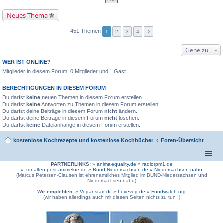
Neues Thema
451 Themen
1
2
3
4
Gehe zu
WER IST ONLINE?
Mitglieder in diesem Forum: 0 Mitglieder und 1 Gast
BERECHTIGUNGEN IN DIESEM FORUM
Du darfst
keine
neuen Themen in diesem Forum erstellen.
Du darfst
keine
Antworten zu Themen in diesem Forum erstellen.
Du darfst deine Beiträge in diesem Forum
nicht
ändern.
Du darfst deine Beiträge in diesem Forum
nicht
löschen.
Du darfst
keine
Dateianhänge in diesem Forum erstellen.
kostenlose Kochrezepte und kostenlose Kochbücher
Foren-Übersicht
PARTNERLINKS:
»
animalequality.de
»
radiorpm1.de
»
zur-alten-post-ammeloe.de
»
Bund-Niedersachsen.de »
Niedersachsen.nabu
(Marcus Petersen-Clausen ist ehrenamtliches Mitglied im BUND-Niedersachsen und
Niedersachsen.nabu)
Wir empfehlen:
»
Veganstart.de
»
Loveveg.de
»
Foodwatch.org
(wir haben allerdings auch mit diesen Seiten nichts zu tun !)