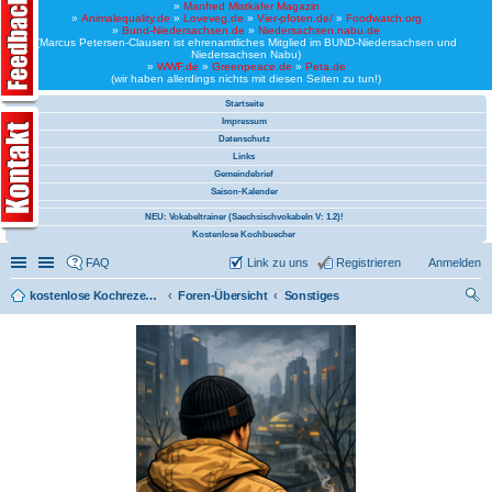
»
Manfred Mistkäfer Magazin
»
Animalequality.de
»
Loveveg.de
»
Vier-pfoten.de/
»
Foodwatch.org
»
Bund-Niedersachsen.de
»
Niedersachsen.nabu.de
(Marcus Petersen-Clausen ist ehrenamtliches Mitglied im BUND-Niedersachsen und
Niedersachsen Nabu)
»
WWF.de
»
Greenpeace.de
»
Peta.de
(wir haben allerdings nichts mit diesen Seiten zu tun!)
Startseite
Impressum
Datenschutz
Links
Gemeindebrief
Saison-Kalender
NEU: Vokabeltrainer (Saechsischvokabeln V: 1.2)!
Kostenlose Kochbuecher
Schnellzugriff
Linkliste
FAQ
Link zu uns
Registrieren
Anmelden
kostenlose Kochrezepte und kostenlose Kochbücher
Foren-Übersicht
Sonstiges
uc
he