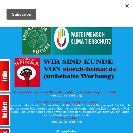
Köche-Nord.de
Werbung:
Wir empfehlen an dieser Stelle die norddeutsche Nationalsportart:
Boßeln:
(unbezahlte Werbung)
UND:
Fußballtennis begegnet Squash: Fuwate
Bei Fuwate wird ähnlich wie z.B. bei Volleyball, der Fussball über ein Netz gespielt. Wichtig: der
Ball darf zu keiner Zeit den Boden berühren. Gespielt werden darf der Ball nur mit dem Fuß
oder Kopf. Eine Besonderheit von Fuwate ist, dass der Ball ähnlich wie beim Squash, auch
über die Wände gespielt werden darf.
Klicken Sie hier!
(unbezahlte Werbung)
Wir empfehlen: