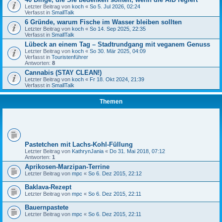
Letzter Beitrag von
koch
«
So 5. Jul 2026, 02:24
Verfasst in
SmallTalk
6 Gründe, warum Fische im Wasser bleiben sollten
Letzter Beitrag von
koch
«
So 14. Sep 2025, 22:35
Verfasst in
SmallTalk
Lübeck an einem Tag – Stadtrundgang mit veganem Genuss
Letzter Beitrag von
koch
«
So 30. Mär 2025, 04:09
Verfasst in
Touristenführer
Antworten:
8
Cannabis (STAY CLEAN!)
Letzter Beitrag von
koch
«
Fr 18. Okt 2024, 21:39
Verfasst in
SmallTalk
Themen
Pastetchen mit Lachs-Kohl-Füllung
Letzter Beitrag von
KathrynJania
«
Do 31. Mai 2018, 07:12
Antworten:
1
Aprikosen-Marzipan-Terrine
Letzter Beitrag von
mpc
«
So 6. Dez 2015, 22:12
Baklava-Rezept
Letzter Beitrag von
mpc
«
So 6. Dez 2015, 22:11
Bauernpastete
Letzter Beitrag von
mpc
«
So 6. Dez 2015, 22:11