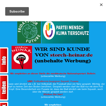
Köche-Nord.de
Werbung:
Wir empfehlen an dieser Stelle die norddeutsche Nationalsportart:
Boßeln:
(unbezahlte Werbung)
UND:
Fußballtennis begegnet Squash: Fuwate
Bei Fuwate wird ähnlich wie z.B. bei Volleyball, der Fussball über ein Netz gespielt. Wichtig: der
Ball darf zu keiner Zeit den Boden berühren. Gespielt werden darf der Ball nur mit dem Fuß
oder Kopf. Eine Besonderheit von Fuwate ist, dass der Ball ähnlich wie beim Squash, auch
über die Wände gespielt werden darf.
Klicken Sie hier!
(unbezahlte Werbung)
Wir empfehlen: