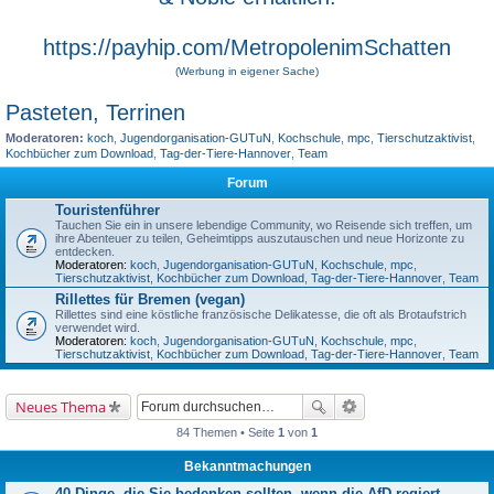
https://payhip.com/MetropolenimSchatten
(Werbung in eigener Sache)
Pasteten, Terrinen
Moderatoren:
koch
,
Jugendorganisation-GUTuN
,
Kochschule
,
mpc
,
Tierschutzaktivist
,
Kochbücher zum Download
,
Tag-der-Tiere-Hannover
,
Team
Forum
Touristenführer
Tauchen Sie ein in unsere lebendige Community, wo Reisende sich treffen, um
ihre Abenteuer zu teilen, Geheimtipps auszutauschen und neue Horizonte zu
entdecken.
Moderatoren:
koch
,
Jugendorganisation-GUTuN
,
Kochschule
,
mpc
,
Tierschutzaktivist
,
Kochbücher zum Download
,
Tag-der-Tiere-Hannover
,
Team
Rillettes für Bremen (vegan)
Rillettes sind eine köstliche französische Delikatesse, die oft als Brotaufstrich
verwendet wird.
Moderatoren:
koch
,
Jugendorganisation-GUTuN
,
Kochschule
,
mpc
,
Tierschutzaktivist
,
Kochbücher zum Download
,
Tag-der-Tiere-Hannover
,
Team
Neues Thema
84 Themen • Seite
1
von
1
Bekanntmachungen
40 Dinge, die Sie bedenken sollten, wenn die AfD regiert