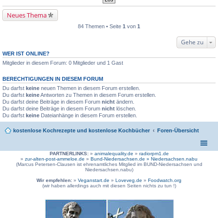
Neues Thema
84 Themen • Seite
1
von
1
Gehe zu
WER IST ONLINE?
Mitglieder in diesem Forum: 0 Mitglieder und 1 Gast
BERECHTIGUNGEN IN DIESEM FORUM
Du darfst
keine
neuen Themen in diesem Forum erstellen.
Du darfst
keine
Antworten zu Themen in diesem Forum erstellen.
Du darfst deine Beiträge in diesem Forum
nicht
ändern.
Du darfst deine Beiträge in diesem Forum
nicht
löschen.
Du darfst
keine
Dateianhänge in diesem Forum erstellen.
kostenlose Kochrezepte und kostenlose Kochbücher
Foren-Übersicht
PARTNERLINKS:
»
animalequality.de
»
radiorpm1.de
»
zur-alten-post-ammeloe.de
»
Bund-Niedersachsen.de »
Niedersachsen.nabu
(Marcus Petersen-Clausen ist ehrenamtliches Mitglied im BUND-Niedersachsen und
Niedersachsen.nabu)
Wir empfehlen:
»
Veganstart.de
»
Loveveg.de
»
Foodwatch.org
(wir haben allerdings auch mit diesen Seiten nichts zu tun !)