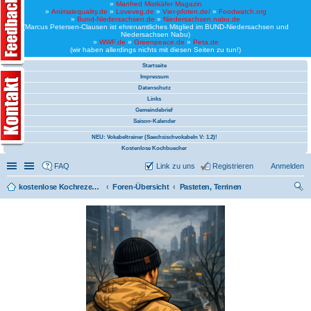
»
Manfred Mistkäfer Magazin
»
Animalequality.de
»
Loveveg.de
»
Vier-pfoten.de/
»
Foodwatch.org
»
Bund-Niedersachsen.de
»
Niedersachsen.nabu.de
(Marcus Petersen-Clausen ist ehrenamtliches Mitglied im BUND-Niedersachsen und
Niedersachsen Nabu)
»
WWF.de
»
Greenpeace.de
»
Peta.de
(wir haben allerdings nichts mit diesen Seiten zu tun!)
Startseite
Impressum
Datenschutz
Links
Gemeindebrief
Saison-Kalender
NEU: Vokabeltrainer (Saechsischvokabeln V: 1.2)!
Kostenlose Kochbuecher
Schnellzugriff
Linkliste
FAQ
Link zu uns
Registrieren
Anmelden
kostenlose Kochrezepte und kostenlose Kochbücher
Foren-Übersicht
Pasteten, Terrinen
uc
he