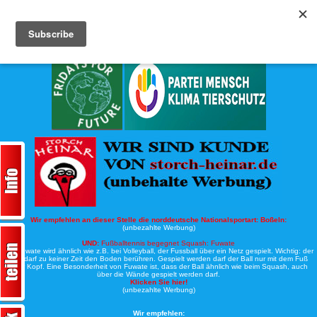
Köche-Nord.de
Werbung:
Wir empfehlen an dieser Stelle die norddeutsche Nationalsportart:
Boßeln:
(unbezahlte Werbung)
UND:
Fußballtennis begegnet Squash: Fuwate
Bei Fuwate wird ähnlich wie z.B. bei Volleyball, der Fussball über ein Netz gespielt. Wichtig: der
Ball darf zu keiner Zeit den Boden berühren. Gespielt werden darf der Ball nur mit dem Fuß
oder Kopf. Eine Besonderheit von Fuwate ist, dass der Ball ähnlich wie beim Squash, auch
über die Wände gespielt werden darf.
Klicken Sie hier!
(unbezahlte Werbung)
Wir empfehlen: