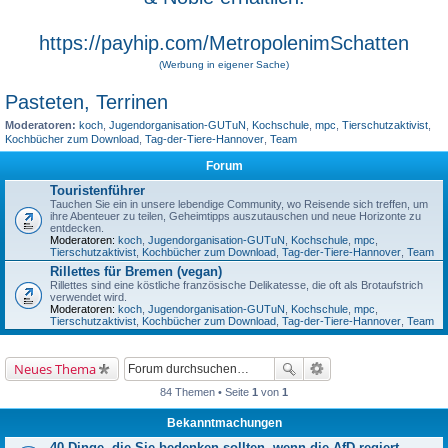
https://payhip.com/MetropolenimSchatten
(Werbung in eigener Sache)
Pasteten, Terrinen
Moderatoren:
koch
,
Jugendorganisation-GUTuN
,
Kochschule
,
mpc
,
Tierschutzaktivist
,
Kochbücher zum Download
,
Tag-der-Tiere-Hannover
,
Team
Forum
Touristenführer
Tauchen Sie ein in unsere lebendige Community, wo Reisende sich treffen, um
ihre Abenteuer zu teilen, Geheimtipps auszutauschen und neue Horizonte zu
entdecken.
Moderatoren:
koch
,
Jugendorganisation-GUTuN
,
Kochschule
,
mpc
,
Tierschutzaktivist
,
Kochbücher zum Download
,
Tag-der-Tiere-Hannover
,
Team
Rillettes für Bremen (vegan)
Rillettes sind eine köstliche französische Delikatesse, die oft als Brotaufstrich
verwendet wird.
Moderatoren:
koch
,
Jugendorganisation-GUTuN
,
Kochschule
,
mpc
,
Tierschutzaktivist
,
Kochbücher zum Download
,
Tag-der-Tiere-Hannover
,
Team
Neues Thema
84 Themen • Seite
1
von
1
Bekanntmachungen
40 Dinge, die Sie bedenken sollten, wenn die AfD regiert