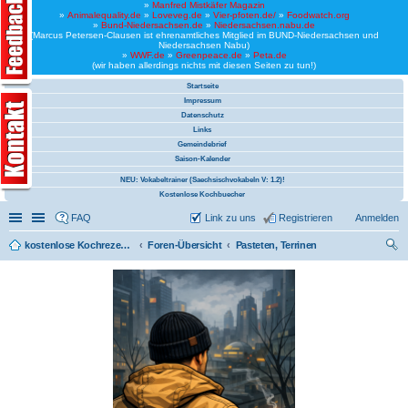
»
Manfred Mistkäfer Magazin
»
Animalequality.de
»
Loveveg.de
»
Vier-pfoten.de/
»
Foodwatch.org
»
Bund-Niedersachsen.de
»
Niedersachsen.nabu.de
(Marcus Petersen-Clausen ist ehrenamtliches Mitglied im BUND-Niedersachsen und
Niedersachsen Nabu)
»
WWF.de
»
Greenpeace.de
»
Peta.de
(wir haben allerdings nichts mit diesen Seiten zu tun!)
Startseite
Impressum
Datenschutz
Links
Gemeindebrief
Saison-Kalender
NEU: Vokabeltrainer (Saechsischvokabeln V: 1.2)!
Kostenlose Kochbuecher
Schnellzugriff
Linkliste
FAQ
Link zu uns
Registrieren
Anmelden
kostenlose Kochrezepte und kostenlose Kochbücher
Foren-Übersicht
Pasteten, Terrinen
uc
he