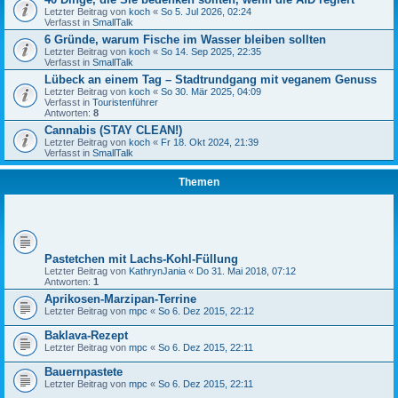
Letzter Beitrag von
koch
«
So 5. Jul 2026, 02:24
Verfasst in
SmallTalk
6 Gründe, warum Fische im Wasser bleiben sollten
Letzter Beitrag von
koch
«
So 14. Sep 2025, 22:35
Verfasst in
SmallTalk
Lübeck an einem Tag – Stadtrundgang mit veganem Genuss
Letzter Beitrag von
koch
«
So 30. Mär 2025, 04:09
Verfasst in
Touristenführer
Antworten:
8
Cannabis (STAY CLEAN!)
Letzter Beitrag von
koch
«
Fr 18. Okt 2024, 21:39
Verfasst in
SmallTalk
Themen
Pastetchen mit Lachs-Kohl-Füllung
Letzter Beitrag von
KathrynJania
«
Do 31. Mai 2018, 07:12
Antworten:
1
Aprikosen-Marzipan-Terrine
Letzter Beitrag von
mpc
«
So 6. Dez 2015, 22:12
Baklava-Rezept
Letzter Beitrag von
mpc
«
So 6. Dez 2015, 22:11
Bauernpastete
Letzter Beitrag von
mpc
«
So 6. Dez 2015, 22:11