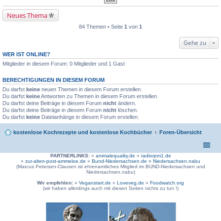
Neues Thema
84 Themen • Seite
1
von
1
Gehe zu
WER IST ONLINE?
Mitglieder in diesem Forum: 0 Mitglieder und 1 Gast
BERECHTIGUNGEN IN DIESEM FORUM
Du darfst
keine
neuen Themen in diesem Forum erstellen.
Du darfst
keine
Antworten zu Themen in diesem Forum erstellen.
Du darfst deine Beiträge in diesem Forum
nicht
ändern.
Du darfst deine Beiträge in diesem Forum
nicht
löschen.
Du darfst
keine
Dateianhänge in diesem Forum erstellen.
kostenlose Kochrezepte und kostenlose Kochbücher
Foren-Übersicht
PARTNERLINKS:
»
animalequality.de
»
radiorpm1.de
»
zur-alten-post-ammeloe.de
»
Bund-Niedersachsen.de »
Niedersachsen.nabu
(Marcus Petersen-Clausen ist ehrenamtliches Mitglied im BUND-Niedersachsen und
Niedersachsen.nabu)
Wir empfehlen:
»
Veganstart.de
»
Loveveg.de
»
Foodwatch.org
(wir haben allerdings auch mit diesen Seiten nichts zu tun !)