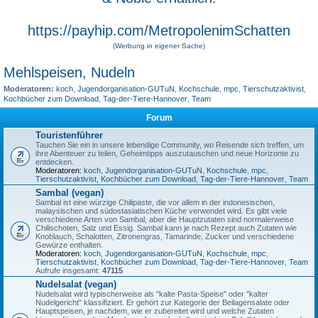
https://payhip.com/MetropolenimSchatten
(Werbung in eigener Sache)
Mehlspeisen, Nudeln
Moderatoren:
koch
,
Jugendorganisation-GUTuN
,
Kochschule
,
mpc
,
Tierschutzaktivist
,
Kochbücher zum Download
,
Tag-der-Tiere-Hannover
,
Team
Forum
Touristenführer
Tauchen Sie ein in unsere lebendige Community, wo Reisende sich treffen, um
ihre Abenteuer zu teilen, Geheimtipps auszutauschen und neue Horizonte zu
entdecken.
Moderatoren:
koch
,
Jugendorganisation-GUTuN
,
Kochschule
,
mpc
,
Tierschutzaktivist
,
Kochbücher zum Download
,
Tag-der-Tiere-Hannover
,
Team
Sambal (vegan)
Sambal ist eine würzige Chilipaste, die vor allem in der indonesischen,
malaysischen und südostasiatischen Küche verwendet wird. Es gibt viele
verschiedene Arten von Sambal, aber die Hauptzutaten sind normalerweise
Chilischoten, Salz und Essig. Sambal kann je nach Rezept auch Zutaten wie
Knoblauch, Schalotten, Zitronengras, Tamarinde, Zucker und verschiedene
Gewürze enthalten.
Moderatoren:
koch
,
Jugendorganisation-GUTuN
,
Kochschule
,
mpc
,
Tierschutzaktivist
,
Kochbücher zum Download
,
Tag-der-Tiere-Hannover
,
Team
Aufrufe insgesamt:
47115
Nudelsalat (vegan)
Nudelsalat wird typischerweise als "kalte Pasta-Speise" oder "kalter
Nudelgericht" klassifiziert. Er gehört zur Kategorie der Beilagensalate oder
Hauptspeisen, je nachdem, wie er zubereitet wird und welche Zutaten