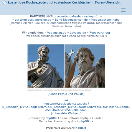
kostenlose Kochrezepte und kostenlose Kochbücher
Foren-Übersicht
PARTNERLINKS:
»
animalequality.de
»
radiorpm1.de
»
zur-alten-post-ammeloe.de
»
Bund-Niedersachsen.de »
Niedersachsen.nabu
(Marcus Petersen-Clausen ist ehrenamtliches Mitglied im BUND-Niedersachsen und
Niedersachsen.nabu)
Wir empfehlen:
»
Veganstart.de
»
Loveveg.de
»
Foodwatch.org
(wir haben allerdings auch mit diesen Seiten nichts zu tun !)
(Simon Petrus und Paulus)
Link:
https://www.paulusdom.de/suche?
tx_kesearch_pi1%5Bpage%5D=1&tx_kesearch_pi1%5Bsword%5D=paulus&cHash=319ebb63
d5864b44cdf68565d9907da5
(unbezahlte Werbung)
Powered by
phpBB
® Forum Software © phpBB Limited
Deutsche Übersetzung durch
phpBB.de
PARTNER WERDEN:
Kontakt