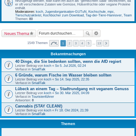
hinzugefügt werden. Man kann ihn auch als "gemischten Salat" bezeichnen, da
er oft verschiedene Zutaten wie Gemüse, Hülsenfrüchte oder vegane Proteine
enthält.
Moderatoren:
koch
,
Jugendorganisation-GUTuN
,
Kochschule
,
mpc
,
Tierschutzaktivist
,
Kochbücher zum Download
,
Tag-der-Tiere-Hannover
,
Team
Themen:
80
Neues Thema
1549 Themen
1
2
3
4
5
…
13
Bekanntmachungen
40 Dinge, die Sie bedenken sollten, wenn die AfD regiert
Letzter Beitrag von
koch
«
So 5. Jul 2026, 02:24
Verfasst in
SmallTalk
6 Gründe, warum Fische im Wasser bleiben sollten
Letzter Beitrag von
koch
«
So 14. Sep 2025, 22:35
Verfasst in
SmallTalk
Lübeck an einem Tag – Stadtrundgang mit veganem Genuss
Letzter Beitrag von
koch
«
So 30. Mär 2025, 04:09
Verfasst in
Touristenführer
Antworten:
8
Cannabis (STAY CLEAN!)
Letzter Beitrag von
koch
«
Fr 18. Okt 2024, 21:39
Verfasst in
SmallTalk
Themen