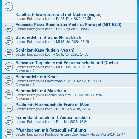
Kalettes (Flower Sprouts) mit Nudeln (vegan)
Letzter Beitrag von
koch
«
Fr 23. Dez 2022, 22:35
Focaccia Pizza Rucola aus Madeira/Portugal (MIT BLD)
Letzter Beitrag von
koch
«
Fr 4. Sep 2020, 19:36
Bandnudeln mit Schnittknoblauch
Letzter Beitrag von
koch
«
Mi 15. Jul 2020, 23:49
Schinken-Käse Nudeln (vegan)
Letzter Beitrag von
koch
«
So 5. Apr 2020, 14:36
Schwarze Tagliatelle mit Venusmuscheln und Queller
Letzter Beitrag von
koch
«
Mi 15. Mai 2019, 00:18
Antworten:
2
Bandnudeln mit Kraut
Letzter Beitrag von
Edwardwab
«
Sa 23. Mär 2019, 23:11
Antworten:
1
Bandnudeln mit Muscheln
Letzter Beitrag von
MichaelCoW
«
Mi 10. Okt 2018, 03:36
Antworten:
1
Pasta mit Herzmuscheln Frutti di Mare
Letzter Beitrag von
koch
«
Di 18. Sep 2018, 22:04
Feine Bandnudeln mit Venusmuscheln
Letzter Beitrag von
koch
«
Di 1. Mai 2018, 18:24
Pfannkuchen mit Ratatouille-Füllung
Letzter Beitrag von
Kochbücher zum Download
«
Mo 25. Apr 2016, 19:47