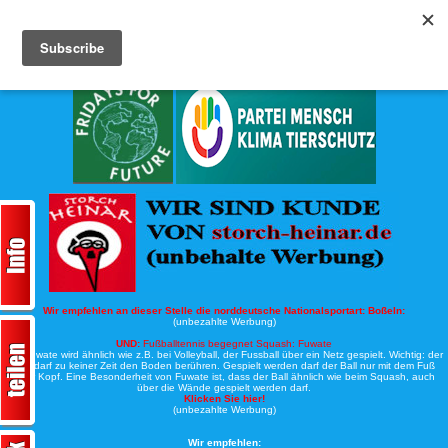
Köche-Nord.de
Werbung:
Wir empfehlen an dieser Stelle die norddeutsche Nationalsportart:
Boßeln:
(unbezahlte Werbung)
UND:
Fußballtennis begegnet Squash: Fuwate
Bei Fuwate wird ähnlich wie z.B. bei Volleyball, der Fussball über ein Netz gespielt. Wichtig: der
Ball darf zu keiner Zeit den Boden berühren. Gespielt werden darf der Ball nur mit dem Fuß
oder Kopf. Eine Besonderheit von Fuwate ist, dass der Ball ähnlich wie beim Squash, auch
über die Wände gespielt werden darf.
Klicken Sie hier!
(unbezahlte Werbung)
Wir empfehlen: