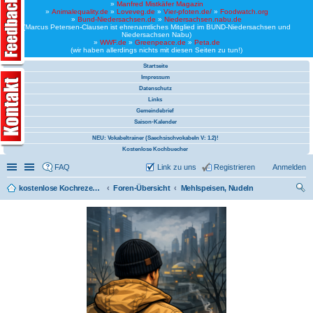
»
Manfred Mistkäfer Magazin
»
Animalequality.de
»
Loveveg.de
»
Vier-pfoten.de/
»
Foodwatch.org
»
Bund-Niedersachsen.de
»
Niedersachsen.nabu.de
(Marcus Petersen-Clausen ist ehrenamtliches Mitglied im BUND-Niedersachsen und
Niedersachsen Nabu)
»
WWF.de
»
Greenpeace.de
»
Peta.de
(wir haben allerdings nichts mit diesen Seiten zu tun!)
Startseite
Impressum
Datenschutz
Links
Gemeindebrief
Saison-Kalender
NEU: Vokabeltrainer (Saechsischvokabeln V: 1.2)!
Kostenlose Kochbuecher
Schnellzugriff
Linkliste
FAQ
Link zu uns
Registrieren
Anmelden
kostenlose Kochrezepte und kostenlose Kochbücher
Foren-Übersicht
Mehlspeisen, Nudeln
uc
he