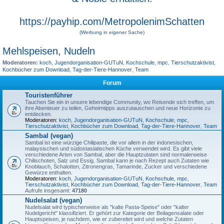
https://payhip.com/MetropolenimSchatten
(Werbung in eigener Sache)
Mehlspeisen, Nudeln
Moderatoren:
koch
,
Jugendorganisation-GUTuN
,
Kochschule
,
mpc
,
Tierschutzaktivist
,
Kochbücher zum Download
,
Tag-der-Tiere-Hannover
,
Team
Forum
Touristenführer
Tauchen Sie ein in unsere lebendige Community, wo Reisende sich treffen, um
ihre Abenteuer zu teilen, Geheimtipps auszutauschen und neue Horizonte zu
entdecken.
Moderatoren:
koch
,
Jugendorganisation-GUTuN
,
Kochschule
,
mpc
,
Tierschutzaktivist
,
Kochbücher zum Download
,
Tag-der-Tiere-Hannover
,
Team
Sambal (vegan)
Sambal ist eine würzige Chilipaste, die vor allem in der indonesischen,
malaysischen und südostasiatischen Küche verwendet wird. Es gibt viele
verschiedene Arten von Sambal, aber die Hauptzutaten sind normalerweise
Chilischoten, Salz und Essig. Sambal kann je nach Rezept auch Zutaten wie
Knoblauch, Schalotten, Zitronengras, Tamarinde, Zucker und verschiedene
Gewürze enthalten.
Moderatoren:
koch
,
Jugendorganisation-GUTuN
,
Kochschule
,
mpc
,
Tierschutzaktivist
,
Kochbücher zum Download
,
Tag-der-Tiere-Hannover
,
Team
Aufrufe insgesamt:
47180
Nudelsalat (vegan)
Nudelsalat wird typischerweise als "kalte Pasta-Speise" oder "kalter
Nudelgericht" klassifiziert. Er gehört zur Kategorie der Beilagensalate oder
Hauptspeisen, je nachdem, wie er zubereitet wird und welche Zutaten