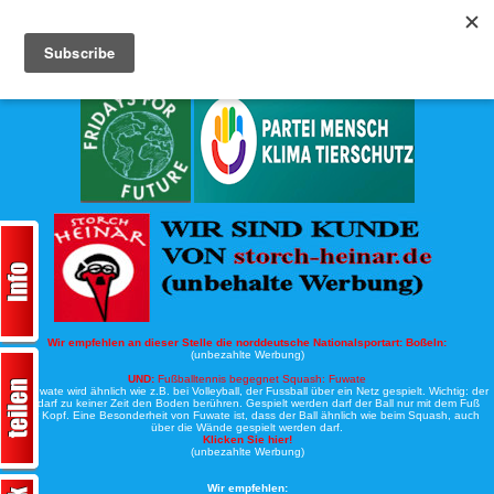
Köche-Nord.de
Werbung:
Wir empfehlen an dieser Stelle die norddeutsche Nationalsportart:
Boßeln:
(unbezahlte Werbung)
UND:
Fußballtennis begegnet Squash: Fuwate
Bei Fuwate wird ähnlich wie z.B. bei Volleyball, der Fussball über ein Netz gespielt. Wichtig: der
Ball darf zu keiner Zeit den Boden berühren. Gespielt werden darf der Ball nur mit dem Fuß
oder Kopf. Eine Besonderheit von Fuwate ist, dass der Ball ähnlich wie beim Squash, auch
über die Wände gespielt werden darf.
Klicken Sie hier!
(unbezahlte Werbung)
Wir empfehlen: