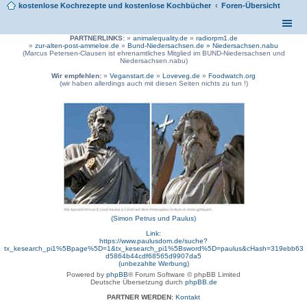
kostenlose Kochrezepte und kostenlose Kochbücher
Foren-Übersicht
PARTNERLINKS:
»
animalequality.de
»
radiorpm1.de
»
zur-alten-post-ammeloe.de
»
Bund-Niedersachsen.de »
Niedersachsen.nabu
(Marcus Petersen-Clausen ist ehrenamtliches Mitglied im BUND-Niedersachsen und
Niedersachsen.nabu)
Wir empfehlen:
»
Veganstart.de
»
Loveveg.de
»
Foodwatch.org
(wir haben allerdings auch mit diesen Seiten nichts zu tun !)
(Simon Petrus und Paulus)
Link:
https://www.paulusdom.de/suche?
tx_kesearch_pi1%5Bpage%5D=1&tx_kesearch_pi1%5Bsword%5D=paulus&cHash=319ebb63
d5864b44cdf68565d9907da5
(unbezahlte Werbung)
Powered by
phpBB
® Forum Software © phpBB Limited
Deutsche Übersetzung durch
phpBB.de
PARTNER WERDEN:
Kontakt