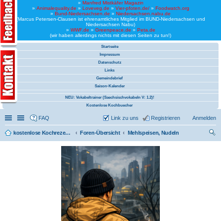
»
Manfred Mistkäfer Magazin
»
Animalequality.de
»
Loveveg.de
»
Vier-pfoten.de/
»
Foodwatch.org
»
Bund-Niedersachsen.de
»
Niedersachsen.nabu.de
(Marcus Petersen-Clausen ist ehrenamtliches Mitglied im BUND-Niedersachsen und
Niedersachsen Nabu)
»
WWF.de
»
Greenpeace.de
»
Peta.de
(wir haben allerdings nichts mit diesen Seiten zu tun!)
Startseite
Impressum
Datenschutz
Links
Gemeindebrief
Saison-Kalender
NEU: Vokabeltrainer (Saechsischvokabeln V: 1.2)!
Kostenlose Kochbuecher
Schnellzugriff
Linkliste
FAQ
Link zu uns
Registrieren
Anmelden
kostenlose Kochrezepte und kostenlose Kochbücher
Foren-Übersicht
Mehlspeisen, Nudeln
uc
he