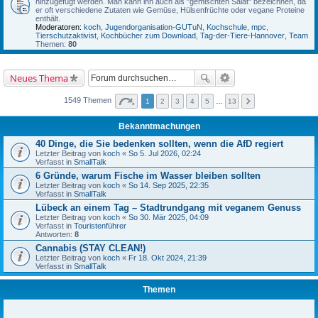
hinzugefügt werden. Man kann ihn auch als "gemischten Salat" bezeichnen, da
er oft verschiedene Zutaten wie Gemüse, Hülsenfrüchte oder vegane Proteine
enthält.
Moderatoren:
koch
,
Jugendorganisation-GUTuN
,
Kochschule
,
mpc
,
Tierschutzaktivist
,
Kochbücher zum Download
,
Tag-der-Tiere-Hannover
,
Team
Themen:
80
Neues Thema
1549 Themen
1
2
3
4
5
…
13
Bekanntmachungen
40 Dinge, die Sie bedenken sollten, wenn die AfD regiert
Letzter Beitrag von
koch
«
So 5. Jul 2026, 02:24
Verfasst in
SmallTalk
6 Gründe, warum Fische im Wasser bleiben sollten
Letzter Beitrag von
koch
«
So 14. Sep 2025, 22:35
Verfasst in
SmallTalk
Lübeck an einem Tag – Stadtrundgang mit veganem Genuss
Letzter Beitrag von
koch
«
So 30. Mär 2025, 04:09
Verfasst in
Touristenführer
Antworten:
8
Cannabis (STAY CLEAN!)
Letzter Beitrag von
koch
«
Fr 18. Okt 2024, 21:39
Verfasst in
SmallTalk
Themen