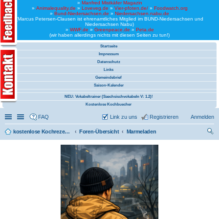
»
Manfred Mistkäfer Magazin
»
Animalequality.de
»
Loveveg.de
»
Vier-pfoten.de/
»
Foodwatch.org
»
Bund-Niedersachsen.de
»
Niedersachsen.nabu.de
(Marcus Petersen-Clausen ist ehrenamtliches Mitglied im BUND-Niedersachsen und
Niedersachsen Nabu)
»
WWF.de
»
Greenpeace.de
»
Peta.de
(wir haben allerdings nichts mit diesen Seiten zu tun!)
Startseite
Impressum
Datenschutz
Links
Gemeindebrief
Saison-Kalender
NEU: Vokabeltrainer (Saechsischvokabeln V: 1.2)!
Kostenlose Kochbuecher
Schnellzugriff
Linkliste
FAQ
Link zu uns
Registrieren
Anmelden
kostenlose Kochrezepte und kostenlose Kochbücher
Foren-Übersicht
Marmeladen
uc
he