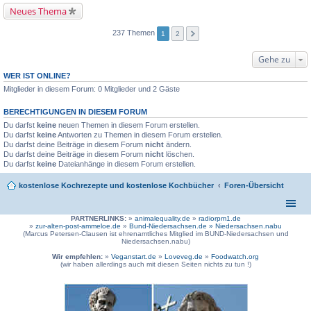
Neues Thema
237 Themen
1
2
Gehe zu
WER IST ONLINE?
Mitglieder in diesem Forum: 0 Mitglieder und 2 Gäste
BERECHTIGUNGEN IN DIESEM FORUM
Du darfst
keine
neuen Themen in diesem Forum erstellen.
Du darfst
keine
Antworten zu Themen in diesem Forum erstellen.
Du darfst deine Beiträge in diesem Forum
nicht
ändern.
Du darfst deine Beiträge in diesem Forum
nicht
löschen.
Du darfst
keine
Dateianhänge in diesem Forum erstellen.
kostenlose Kochrezepte und kostenlose Kochbücher
Foren-Übersicht
PARTNERLINKS:
»
animalequality.de
»
radiorpm1.de
»
zur-alten-post-ammeloe.de
»
Bund-Niedersachsen.de »
Niedersachsen.nabu
(Marcus Petersen-Clausen ist ehrenamtliches Mitglied im BUND-Niedersachsen und
Niedersachsen.nabu)
Wir empfehlen:
»
Veganstart.de
»
Loveveg.de
»
Foodwatch.org
(wir haben allerdings auch mit diesen Seiten nichts zu tun !)