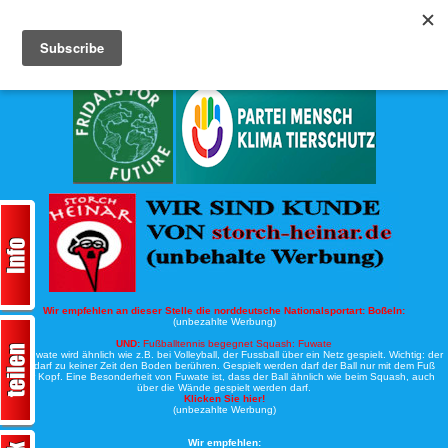
Köche-Nord.de
Werbung:
Wir empfehlen an dieser Stelle die norddeutsche Nationalsportart:
Boßeln:
(unbezahlte Werbung)
UND:
Fußballtennis begegnet Squash: Fuwate
Bei Fuwate wird ähnlich wie z.B. bei Volleyball, der Fussball über ein Netz gespielt. Wichtig: der
Ball darf zu keiner Zeit den Boden berühren. Gespielt werden darf der Ball nur mit dem Fuß
oder Kopf. Eine Besonderheit von Fuwate ist, dass der Ball ähnlich wie beim Squash, auch
über die Wände gespielt werden darf.
Klicken Sie hier!
(unbezahlte Werbung)
Wir empfehlen: