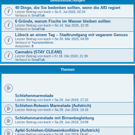
Bekanntmachungen
40 Dinge, die Sie bedenken sollten, wenn die AfD regiert
Letzter Beitrag von
koch
«
So 5. Jul 2026, 02:24
Verfasst in
SmallTalk
6 Gründe, warum Fische im Wasser bleiben sollten
Letzter Beitrag von
koch
«
So 14. Sep 2025, 22:35
Verfasst in
SmallTalk
Lübeck an einem Tag – Stadtrundgang mit veganem Genuss
Letzter Beitrag von
koch
«
So 30. Mär 2025, 04:09
Verfasst in
Touristenführer
Antworten:
8
Cannabis (STAY CLEAN!)
Letzter Beitrag von
koch
«
Fr 18. Okt 2024, 21:39
Verfasst in
SmallTalk
Themen
Schlehenmarmelade
Letzter Beitrag von
koch
«
Sa 29. Jun 2019, 17:22
Schlehen-Rotwein Marmelade (Aufstrich)
Letzter Beitrag von
koch
«
Sa 29. Jun 2019, 14:16
Schlehenmarmelade mit Birnenbegleitung
Letzter Beitrag von
koch
«
Sa 29. Jun 2019, 14:09
Apfel-Schlehen-Glühweinkonfitüre (Aufstrich)
Letzter Beitrag von
koch
«
Sa 29. Jun 2019, 06:42