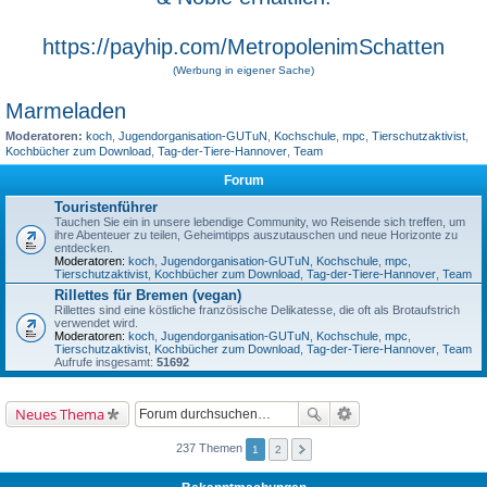
https://payhip.com/MetropolenimSchatten
(Werbung in eigener Sache)
Marmeladen
Moderatoren:
koch
,
Jugendorganisation-GUTuN
,
Kochschule
,
mpc
,
Tierschutzaktivist
,
Kochbücher zum Download
,
Tag-der-Tiere-Hannover
,
Team
Forum
Touristenführer
Tauchen Sie ein in unsere lebendige Community, wo Reisende sich treffen, um
ihre Abenteuer zu teilen, Geheimtipps auszutauschen und neue Horizonte zu
entdecken.
Moderatoren:
koch
,
Jugendorganisation-GUTuN
,
Kochschule
,
mpc
,
Tierschutzaktivist
,
Kochbücher zum Download
,
Tag-der-Tiere-Hannover
,
Team
Rillettes für Bremen (vegan)
Rillettes sind eine köstliche französische Delikatesse, die oft als Brotaufstrich
verwendet wird.
Moderatoren:
koch
,
Jugendorganisation-GUTuN
,
Kochschule
,
mpc
,
Tierschutzaktivist
,
Kochbücher zum Download
,
Tag-der-Tiere-Hannover
,
Team
Aufrufe insgesamt:
51692
Neues Thema
237 Themen
1
2