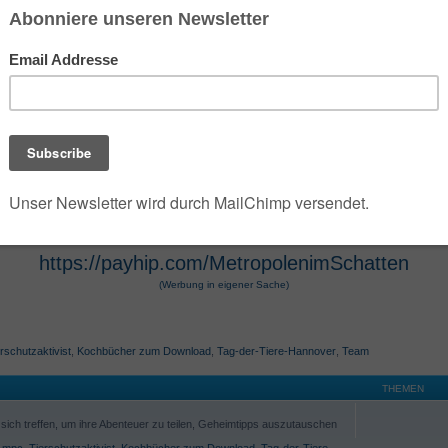
 der die umfangreiche Dark- und Urban-Fantasy-Rei
e Szenarien des Jahres 2100 verwandelt. Die Seri
 Hugendubel vertrieben werden. Die Werke, die O
osphäre und technologische Themen bekannt. Die 
r Hugendubel, Amazon und Barnes & Noble erhältl
https://payhip.com/MetropolenimSchatten
(Werbung in eigener Sache)
rschutzaktivist
,
Kochbücher zum Download
,
Tag-der-Tiere-Hannover
,
Team
THEMEN
ich treffen, um ihre Abenteuer zu teilen, Geheimtipps auszutauschen
,
mpc
,
Tierschutzaktivist
,
Kochbücher zum Download
,
Tag-der-Tiere-