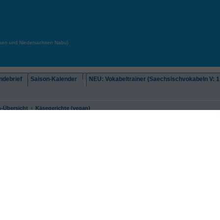
chsen und Niedersachsen Nabu)
debrief
Saison-Kalender
NEU: Vokabeltrainer (Saechsischvokabeln V: 1.
-Übersicht
Käsegerichte (vegan)