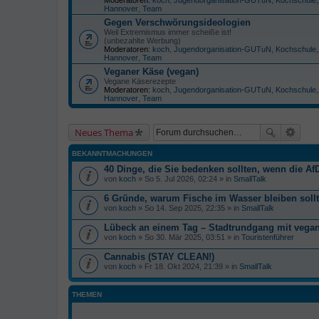
Hannover
,
Team
Gegen Verschwörungsideologien
Weil Extremismus immer scheiße ist!
(unbezahlte Werbung)
Moderatoren:
koch
,
Jugendorganisation-GUTuN
,
Kochschule
Hannover
,
Team
Veganer Käse (vegan)
Vegane Käserezepte
Moderatoren:
koch
,
Jugendorganisation-GUTuN
,
Kochschule
Hannover
,
Team
Neues Thema
BEKANNTMACHUNGEN
40 Dinge, die Sie bedenken sollten, wenn die AfD
von
koch
» So 5. Jul 2026, 02:24 » in
SmallTalk
6 Gründe, warum Fische im Wasser bleiben soll
von
koch
» So 14. Sep 2025, 22:35 » in
SmallTalk
Lübeck an einem Tag – Stadtrundgang mit veg
von
koch
» So 30. Mär 2025, 03:51 » in
Touristenführer
Cannabis (STAY CLEAN!)
von
koch
» Fr 18. Okt 2024, 21:39 » in
SmallTalk
THEMEN