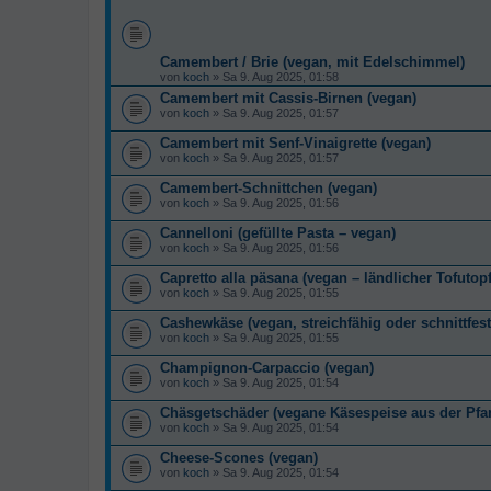
Camembert / Brie (vegan, mit Edelschimmel)
von
koch
» Sa 9. Aug 2025, 01:58
Camembert mit Cassis-Birnen (vegan)
von
koch
» Sa 9. Aug 2025, 01:57
Camembert mit Senf-Vinaigrette (vegan)
von
koch
» Sa 9. Aug 2025, 01:57
Camembert-Schnittchen (vegan)
von
koch
» Sa 9. Aug 2025, 01:56
Cannelloni (gefüllte Pasta – vegan)
von
koch
» Sa 9. Aug 2025, 01:56
Capretto alla päsana (vegan – ländlicher Tofutopf
von
koch
» Sa 9. Aug 2025, 01:55
Cashewkäse (vegan, streichfähig oder schnittfest
von
koch
» Sa 9. Aug 2025, 01:55
Champignon-Carpaccio (vegan)
von
koch
» Sa 9. Aug 2025, 01:54
Chäsgetschäder (vegane Käsespeise aus der Pfa
von
koch
» Sa 9. Aug 2025, 01:54
Cheese-Scones (vegan)
von
koch
» Sa 9. Aug 2025, 01:54