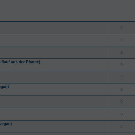
0
0
0
flauf aus der Pfanne)
0
0
egan)
0
0
0
(vegan)
0