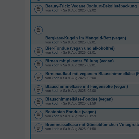
Beauty-Trick: Vegane Joghurt-Dekolletépackung
von
koch
» Sa 9. Aug 2025, 02:02
Bergkäse-Kugeln im Mangold-Bett (vegan)
von
koch
» Sa 9. Aug 2025, 02:01
Bier-Fondue (vegan und alkoholfrei)
von
koch
» Sa 9. Aug 2025, 02:01
Birnen mit pikanter Füllung (vegan)
von
koch
» Sa 9. Aug 2025, 02:01
Birnenauflauf mit veganem Blauschimmelkäse (Ro
von
koch
» Sa 9. Aug 2025, 02:00
Blauschimmelkäse mit Feigensoße (vegan)
von
koch
» Sa 9. Aug 2025, 02:00
Blauschimmelkäse-Fondue (vegan)
von
koch
» Sa 9. Aug 2025, 01:59
Bostonian Fondue (vegan)
von
koch
» Sa 9. Aug 2025, 01:59
Brennnesselkäse mit Gänseblümchen-Vinaigrette
von
koch
» Sa 9. Aug 2025, 01:58