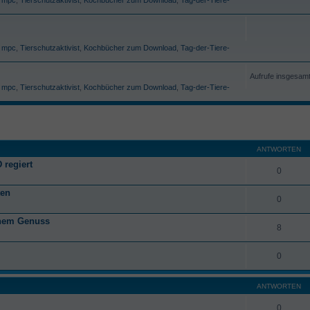
,
mpc
,
Tierschutzaktivist
,
Kochbücher zum Download
,
Tag-der-Tiere-
Aufrufe insgesam
,
mpc
,
Tierschutzaktivist
,
Kochbücher zum Download
,
Tag-der-Tiere-
ANTWORTEN
 regiert
0
ten
0
anem Genuss
8
0
ANTWORTEN
0