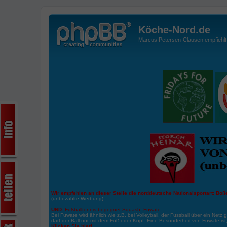
Köche-Nord.de
Marcus Petersen-Clausen empfiehlt d
Wir empfehlen an dieser Stelle die norddeutsche Nationalsportart:
Boße
(unbezahlte Werbung)
UND:
Fußballtennis begegnet Squash: Fuwate
Bei Fuwate wird ähnlich wie z.B. bei Volleyball, der Fussball über ein Netz 
darf der Ball nur mit dem Fuß oder Kopf. Eine Besonderheit von Fuwate ist
Klicken Sie hier!