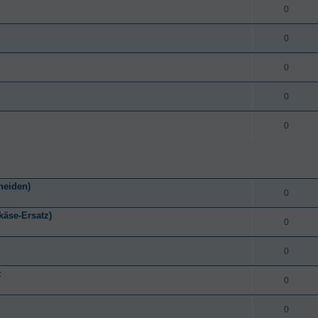
0
0
0
0
0
neiden)
0
käse-Ersatz)
0
0
t
0
0