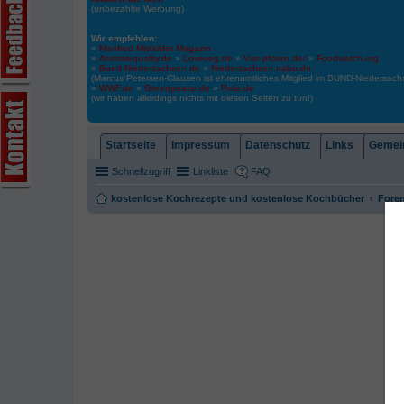
(unbezahlte Werbung)
Wir empfehlen:
»
Manfred Mistkäfer Magazin
»
Animalequality.de
»
Loveveg.de
»
Vier-pfoten.de/
»
Foodwatch.org
»
Bund-Niedersachsen.de
»
Niedersachsen.nabu.de
(Marcus Petersen-Clausen ist ehrenamtliches Mitglied im BUND-Niedersa
»
WWF.de
»
Greenpeace.de
»
Peta.de
(wir haben allerdings nichts mit diesen Seiten zu tun!)
Startseite
Impressum
Datenschutz
Links
Gemein
Schnellzugriff
Linkliste
FAQ
kostenlose Kochrezepte und kostenlose Kochbücher
Foren