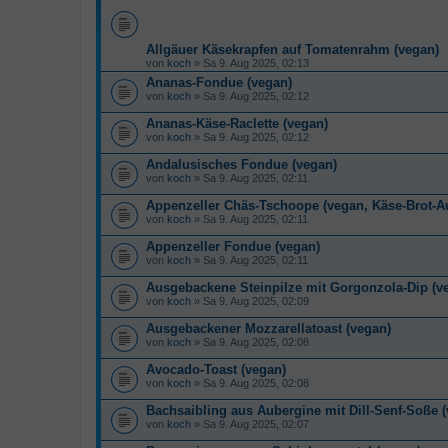
Allgäuer Käsekrapfen auf Tomatenrahm (vegan)
von
koch
» Sa 9. Aug 2025, 02:13
Ananas-Fondue (vegan)
von
koch
» Sa 9. Aug 2025, 02:12
Ananas-Käse-Raclette (vegan)
von
koch
» Sa 9. Aug 2025, 02:12
Andalusisches Fondue (vegan)
von
koch
» Sa 9. Aug 2025, 02:11
Appenzeller Chäs-Tschoope (vegan, Käse-Brot-Au
von
koch
» Sa 9. Aug 2025, 02:11
Appenzeller Fondue (vegan)
von
koch
» Sa 9. Aug 2025, 02:11
Ausgebackene Steinpilze mit Gorgonzola-Dip (v
von
koch
» Sa 9. Aug 2025, 02:09
Ausgebackener Mozzarellatoast (vegan)
von
koch
» Sa 9. Aug 2025, 02:08
Avocado-Toast (vegan)
von
koch
» Sa 9. Aug 2025, 02:08
Bachsaibling aus Aubergine mit Dill-Senf-Soße 
von
koch
» Sa 9. Aug 2025, 02:07