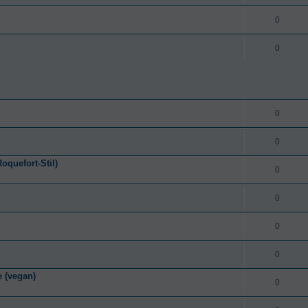
0
0
0
0
quefort-Stil)
0
0
0
0
 (vegan)
0