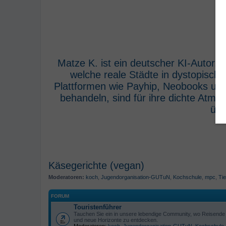
Matze K. ist ein deutscher KI-Autor,
welche reale Städte in dystopisch
Plattformen wie Payhip, Neobooks und
behandeln, sind für ihre dichte Atm
übe
Käsegerichte (vegan)
Moderatoren:
koch
,
Jugendorganisation-GUTuN
,
Kochschule
,
mpc
,
Tie
FORUM
Touristenführer
Tauchen Sie ein in unsere lebendige Community, wo Reisende s
und neue Horizonte zu entdecken.
Moderatoren:
koch
,
Jugendorganisation-GUTuN
,
Kochschule