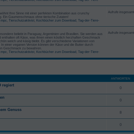
Aufrufe insgesam
öhnt Ihre Sinne mit einer perfekten Kombination aus crunchy
g. Ein Gaumenschmaus ohne tierische Zutaten!
,
mpc
,
Tierschutzaktivist
,
Kochbücher zum Download
,
Tag-der-Tiere-
Aufrufe insgesam
esondere beliebt in Paraguay, Argentinien und Brasilien. Sie werden aus
und enthalten oft Käse, was ihnen einen köstlich herzhaften Geschmack
chön weich und käsig bleibt. Es gibt verschiedene Variationen von
r. In einer veganen Version können der Käse und die Butter durch
ichen Geschmack zu bewahren.
,
mpc
,
Tierschutzaktivist
,
Kochbücher zum Download
,
Tag-der-Tiere-
ANTWORTEN
 regiert
0
ten
0
anem Genuss
8
0