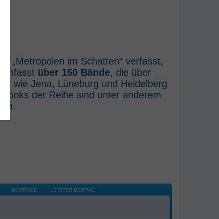
he „Metropolen im Schatten“ verfasst,
e umfasst
über 150 Bände
, die über
rte wie Jena, Lüneburg und Heidelberg
E-Books der Reihe sind unter anderem
ich.
BEITRÄGE
LETZTER BEITRAG