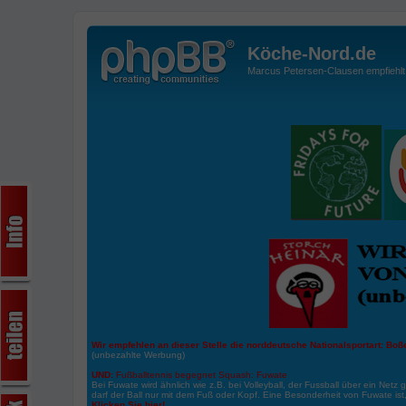
Köche-Nord.de
Marcus Petersen-Clausen empfiehlt d
Wir empfehlen an dieser Stelle die norddeutsche Nationalsportart:
Boße
(unbezahlte Werbung)
UND:
Fußballtennis begegnet Squash: Fuwate
Bei Fuwate wird ähnlich wie z.B. bei Volleyball, der Fussball über ein Netz 
darf der Ball nur mit dem Fuß oder Kopf. Eine Besonderheit von Fuwate ist
Klicken Sie hier!