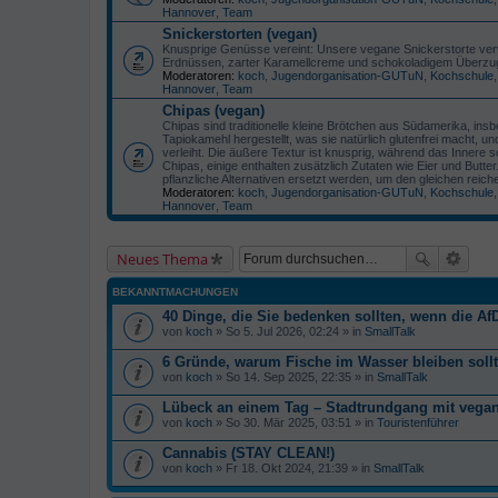
Hannover
,
Team
Snickerstorten (vegan)
Knusprige Genüsse vereint: Unsere vegane Snickerstorte verw
Erdnüssen, zarter Karamellcreme und schokoladigem Überzu
Moderatoren:
koch
,
Jugendorganisation-GUTuN
,
Kochschule
Hannover
,
Team
Chipas (vegan)
Chipas sind traditionelle kleine Brötchen aus Südamerika, insb
Tapiokamehl hergestellt, was sie natürlich glutenfrei macht, 
verleiht. Die äußere Textur ist knusprig, während das Innere s
Chipas, einige enthalten zusätzlich Zutaten wie Eier und Butte
pflanzliche Alternativen ersetzt werden, um den gleichen re
Moderatoren:
koch
,
Jugendorganisation-GUTuN
,
Kochschule
Hannover
,
Team
Neues Thema
BEKANNTMACHUNGEN
40 Dinge, die Sie bedenken sollten, wenn die AfD
von
koch
» So 5. Jul 2026, 02:24 » in
SmallTalk
6 Gründe, warum Fische im Wasser bleiben soll
von
koch
» So 14. Sep 2025, 22:35 » in
SmallTalk
Lübeck an einem Tag – Stadtrundgang mit veg
von
koch
» So 30. Mär 2025, 03:51 » in
Touristenführer
Cannabis (STAY CLEAN!)
von
koch
» Fr 18. Okt 2024, 21:39 » in
SmallTalk