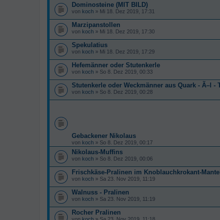
Dominosteine (MIT BILD)
von
koch
» Mi 18. Dez 2019, 17:31
Marzipanstollen
von
koch
» Mi 18. Dez 2019, 17:30
Spekulatius
von
koch
» Mi 18. Dez 2019, 17:29
Hefemänner oder Stutenkerle
von
koch
» So 8. Dez 2019, 00:33
Stutenkerle oder Weckmänner aus Quark - Ã–l - 
von
koch
» So 8. Dez 2019, 00:28
Gebackener Nikolaus
von
koch
» So 8. Dez 2019, 00:17
Nikolaus-Muffins
von
koch
» So 8. Dez 2019, 00:06
Frischkäse-Pralinen im Knoblauchkrokant-Mante
von
koch
» Sa 23. Nov 2019, 11:19
Walnuss - Pralinen
von
koch
» Sa 23. Nov 2019, 11:19
Rocher Pralinen
von
koch
» Sa 23. Nov 2019, 11:18