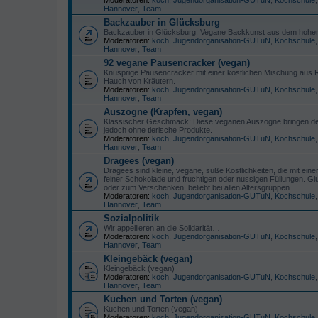
Hannover
,
Team
Backzauber in Glücksburg
Backzauber in Glücksburg: Vegane Backkunst aus dem hohe
Moderatoren:
koch
,
Jugendorganisation-GUTuN
,
Kochschule
Hannover
,
Team
92 vegane Pausencracker (vegan)
Knusprige Pausencracker mit einer köstlichen Mischung aus 
Hauch von Kräutern.
Moderatoren:
koch
,
Jugendorganisation-GUTuN
,
Kochschule
Hannover
,
Team
Auszogne (Krapfen, vegan)
Klassischer Geschmack: Diese veganen Auszogne bringen den
jedoch ohne tierische Produkte.
Moderatoren:
koch
,
Jugendorganisation-GUTuN
,
Kochschule
Hannover
,
Team
Dragees (vegan)
Dragees sind kleine, vegane, süße Köstlichkeiten, die mit eine
feiner Schokolade und fruchtigen oder nussigen Füllungen. Glu
oder zum Verschenken, beliebt bei allen Altersgruppen.
Moderatoren:
koch
,
Jugendorganisation-GUTuN
,
Kochschule
Hannover
,
Team
Sozialpolitik
Wir appellieren an die Solidarität…
Moderatoren:
koch
,
Jugendorganisation-GUTuN
,
Kochschule
Hannover
,
Team
Kleingebäck (vegan)
Kleingebäck (vegan)
Moderatoren:
koch
,
Jugendorganisation-GUTuN
,
Kochschule
Hannover
,
Team
Kuchen und Torten (vegan)
Kuchen und Torten (vegan)
Moderatoren:
koch
,
Jugendorganisation-GUTuN
,
Kochschule