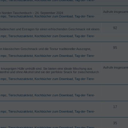
Aufrufe insgesam
n Norden Taschenbuch – 24. September 2024
,
mpc
,
Tierschutzaktivist
,
Kochbücher zum Download
,
Tag-der-Tiere-
92
Radieschen und Estragon für einen erfrischenden Geschmack mit einem
,
mpc
,
Tierschutzaktivist
,
Kochbücher zum Download
,
Tag-der-Tiere-
95
 klassischen Geschmack und die Textur traditioneller Auszogne,
,
mpc
,
Tierschutzaktivist
,
Kochbücher zum Download
,
Tag-der-Tiere-
Aufrufe insgesam
r knusprigen Hülle umhüllt sind. Sie bieten eine ideale Mischung aus
tenfrei und ohne Alkohol sind sie der perfekte Snack für zwischendurch
,
mpc
,
Tierschutzaktivist
,
Kochbücher zum Download
,
Tag-der-Tiere-
,
mpc
,
Tierschutzaktivist
,
Kochbücher zum Download
,
Tag-der-Tiere-
17
,
mpc
,
Tierschutzaktivist
,
Kochbücher zum Download
,
Tag-der-Tiere-
35
,
mpc
,
Tierschutzaktivist
,
Kochbücher zum Download
,
Tag-der-Tiere-