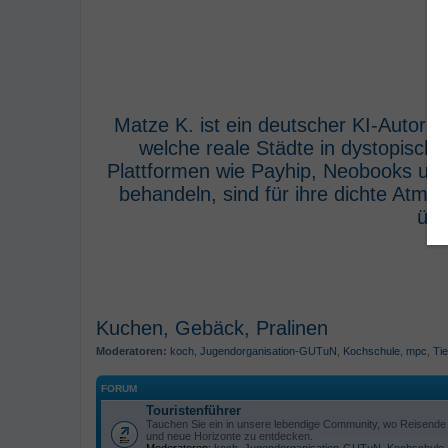
Matze K. ist ein deutscher KI-Autor,
welche reale Städte in dystopisch
Plattformen wie Payhip, Neobooks und
behandeln, sind für ihre dichte Atm
übe
Kuchen, Gebäck, Pralinen
Moderatoren:
koch
,
Jugendorganisation-GUTuN
,
Kochschule
,
mpc
,
Tie
FORUM
Touristenführer
Tauchen Sie ein in unsere lebendige Community, wo Reisende s
und neue Horizonte zu entdecken.
Moderatoren:
koch
,
Jugendorganisation-GUTuN
,
Kochschule