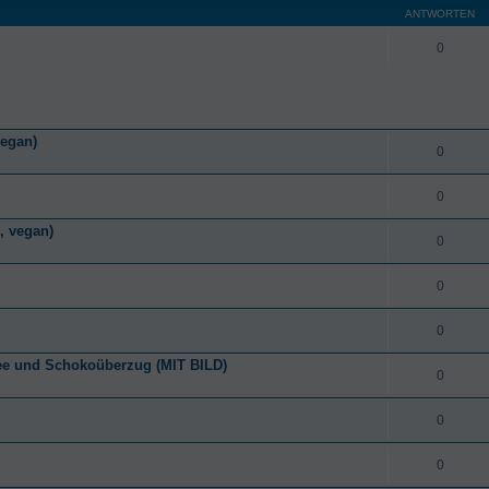
ANTWORTEN
0
vegan)
0
0
, vegan)
0
0
0
ee und Schokoüberzug (MIT BILD)
0
0
0