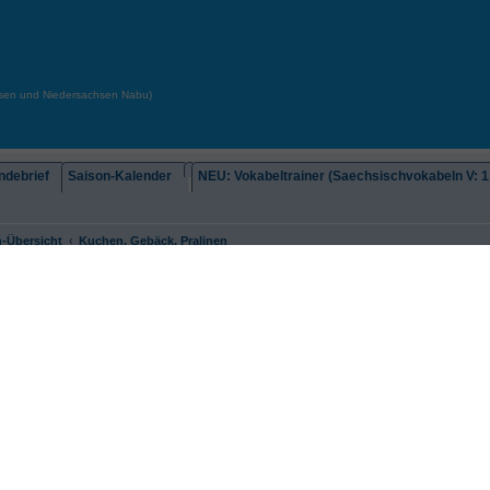
chsen und Niedersachsen Nabu)
debrief
Saison-Kalender
NEU: Vokabeltrainer (Saechsischvokabeln V: 1.
-Übersicht
Kuchen, Gebäck, Pralinen