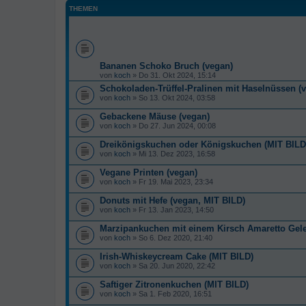
THEMEN
Bananen Schoko Bruch (vegan)
von
koch
» Do 31. Okt 2024, 15:14
Schokoladen-Trüffel-Pralinen mit Haselnüssen (
von
koch
» So 13. Okt 2024, 03:58
Gebackene Mäuse (vegan)
von
koch
» Do 27. Jun 2024, 00:08
Dreikönigskuchen oder Königskuchen (MIT BILD
von
koch
» Mi 13. Dez 2023, 16:58
Vegane Printen (vegan)
von
koch
» Fr 19. Mai 2023, 23:34
Donuts mit Hefe (vegan, MIT BILD)
von
koch
» Fr 13. Jan 2023, 14:50
Marzipankuchen mit einem Kirsch Amaretto Gel
von
koch
» So 6. Dez 2020, 21:40
Irish-Whiskeycream Cake (MIT BILD)
von
koch
» Sa 20. Jun 2020, 22:42
Saftiger Zitronenkuchen (MIT BILD)
von
koch
» Sa 1. Feb 2020, 16:51