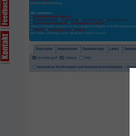
(unbezahlte Werbung)
Wir empfehlen:
»
Manfred Mistkäfer Magazin
»
Animalequality.de
»
Loveveg.de
»
Vier-pfoten.de/
»
Foodwatch.org
»
Bund-Niedersachsen.de
»
Niedersachsen.nabu.de
(Marcus Petersen-Clausen ist ehrenamtliches Mitglied im BUND-Niedersa
»
WWF.de
»
Greenpeace.de
»
Peta.de
(wir haben allerdings nichts mit diesen Seiten zu tun!)
Startseite
Impressum
Datenschutz
Links
Gemein
Schnellzugriff
Linkliste
FAQ
kostenlose Kochrezepte und kostenlose Kochbücher
Foren