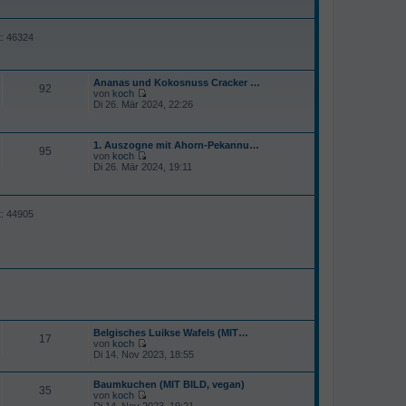
t: 46324
Ananas und Kokosnuss Cracker …
92
von
koch
N
Di 26. Mär 2024, 22:26
e
u
e
1. Auszogne mit Ahorn-Pekannu…
s
95
von
koch
t
N
Di 26. Mär 2024, 19:11
e
e
r
u
B
e
e
s
i
t: 44905
t
t
e
r
r
a
B
g
e
i
t
r
a
g
Belgisches Luikse Wafels (MIT…
17
von
koch
N
Di 14. Nov 2023, 18:55
e
u
Baumkuchen (MIT BILD, vegan)
e
35
von
koch
s
N
Di 14. Nov 2023, 19:21