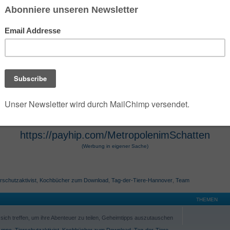
 der die umfangreiche Dark- und Urban-Fantasy-Rei
e Szenarien des Jahres 2100 verwandelt. Die Seri
 Hugendubel vertrieben werden. Die Werke, die O
osphäre und technologische Themen bekannt. Die 
r Hugendubel, Amazon und Barnes & Noble erhältl
https://payhip.com/MetropolenimSchatten
(Werbung in eigener Sache)
rschutzaktivist
,
Kochbücher zum Download
,
Tag-der-Tiere-Hannover
,
Team
THEMEN
ich treffen, um ihre Abenteuer zu teilen, Geheimtipps auszutauschen
,
mpc
,
Tierschutzaktivist
,
Kochbücher zum Download
,
Tag-der-Tiere-