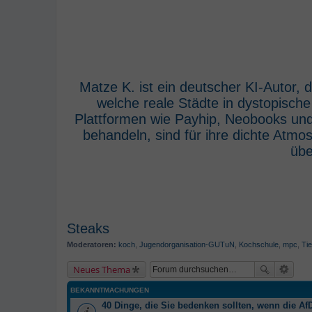
Matze K. ist ein deutscher KI-Autor,
welche reale Städte in dystopisch
Plattformen wie Payhip, Neobooks und
behandeln, sind für ihre dichte Atm
übe
Steaks
Moderatoren:
koch
,
Jugendorganisation-GUTuN
,
Kochschule
,
mpc
,
Tie
Neues Thema
BEKANNTMACHUNGEN
40 Dinge, die Sie bedenken sollten, wenn die AfD