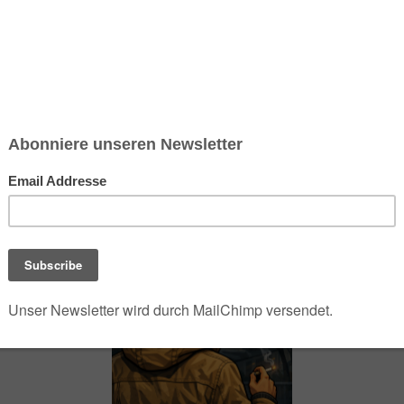
chsen und Niedersachsen Nabu)
debrief
Saison-Kalender
NEU: Vokabeltrainer (Saechsischvokabeln V: 1.
-Übersicht
Exotisches
Mexikanische Gerichte (aus der Wedemark)
Steaks