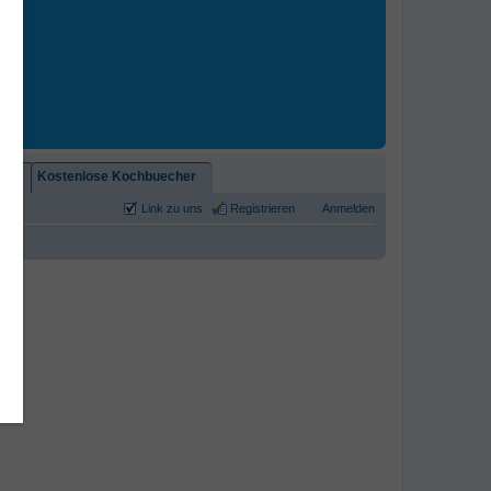
2)!
Kostenlose Kochbuecher
Link zu uns
Registrieren
Anmelden