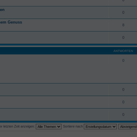
ten
0
anem Genuss
8
0
ANTWORTEN
0
0
0
0
 letzten Zeit anzeigen:
Sortiere nach