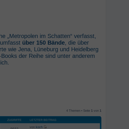
he „Metropolen im Schatten“ verfasst,
e umfasst
über 150 Bände
, die über
rte wie Jena, Lüneburg und Heidelberg
E-Books der Reihe sind unter anderem
ich.
4 Themen • Seite
1
von
1
ZUGRIFFE
LETZTER BEITRAG
von
koch
9932