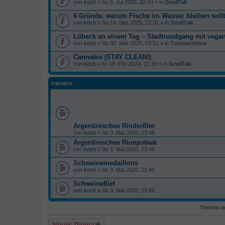
von
koch
» So 5. Jul 2026, 02:24 » in
SmallTalk
6 Gründe, warum Fische im Wasser bleiben soll
von
koch
» So 14. Sep 2025, 22:35 » in
SmallTalk
Lübeck an einem Tag – Stadtrundgang mit veg
von
koch
» So 30. Mär 2025, 03:51 » in
Touristenführer
Cannabis (STAY CLEAN!)
von
koch
» Fr 18. Okt 2024, 21:39 » in
SmallTalk
THEMEN
Argentinisches Rinderfilet
von
koch
» So 3. Mai 2020, 23:46
Argentinisches Rumpsteak
von
koch
» So 3. Mai 2020, 23:46
Schweinemedaillons
von
koch
» So 3. Mai 2020, 23:45
Schweinefilet
von
koch
» So 3. Mai 2020, 23:45
Themen der
Neues Thema