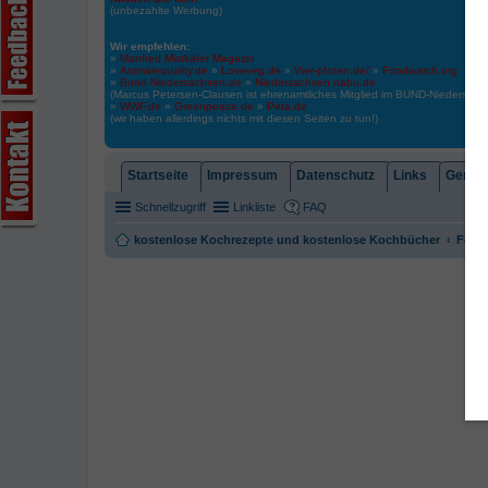
(unbezahlte Werbung)
Wir empfehlen:
»
Manfred Mistkäfer Magazin
»
Animalequality.de
»
Loveveg.de
»
Vier-pfoten.de/
»
Foodwatch.org
»
Bund-Niedersachsen.de
»
Niedersachsen.nabu.de
(Marcus Petersen-Clausen ist ehrenamtliches Mitglied im BUND-Niedersa
»
WWF.de
»
Greenpeace.de
»
Peta.de
(wir haben allerdings nichts mit diesen Seiten zu tun!)
Startseite
Impressum
Datenschutz
Links
Gemein
Schnellzugriff
Linkliste
FAQ
kostenlose Kochrezepte und kostenlose Kochbücher
Foren