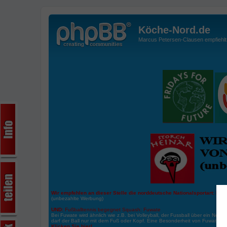
Köche-Nord.de
Marcus Petersen-Clausen empfiehlt d
Wir empfehlen an dieser Stelle die norddeutsche Nationalsportart:
Boße
(unbezahlte Werbung)
UND:
Fußballtennis begegnet Squash: Fuwate
Bei Fuwate wird ähnlich wie z.B. bei Volleyball, der Fussball über ein Netz 
darf der Ball nur mit dem Fuß oder Kopf. Eine Besonderheit von Fuwate ist
Klicken Sie hier!