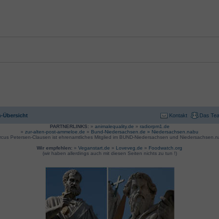
-Übersicht
Kontakt
Das Te
PARTNERLINKS:
»
animalequality.de
»
radiorpm1.de
»
zur-alten-post-ammeloe.de
»
Bund-Niedersachsen.de »
Niedersachsen.nabu
rcus Petersen-Clausen ist ehrenamtliches Mitglied im BUND-Niedersachsen und Niedersachsen.n
Wir empfehlen:
»
Veganstart.de
»
Loveveg.de
»
Foodwatch.org
(wir haben allerdings auch mit diesen Seiten nichts zu tun !)