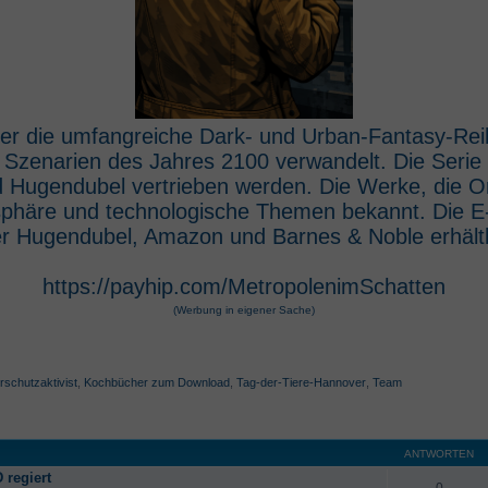
 der die umfangreiche Dark- und Urban-Fantasy-Rei
e Szenarien des Jahres 2100 verwandelt. Die Seri
 Hugendubel vertrieben werden. Die Werke, die O
osphäre und technologische Themen bekannt. Die 
r Hugendubel, Amazon und Barnes & Noble erhältl
https://payhip.com/MetropolenimSchatten
(Werbung in eigener Sache)
rschutzaktivist
,
Kochbücher zum Download
,
Tag-der-Tiere-Hannover
,
Team
ANTWORTEN
 regiert
0