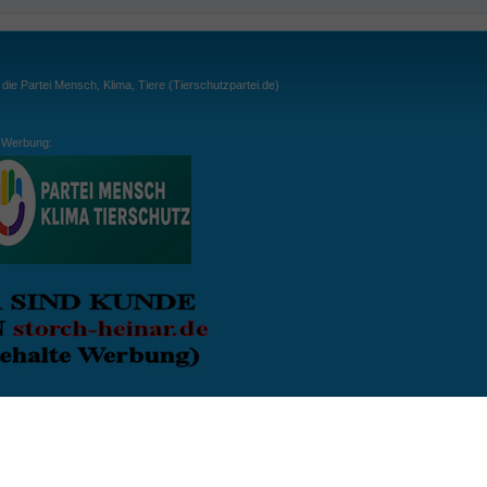
ie Partei Mensch, Klima, Tiere (Tierschutzpartei.de)
Werbung:
ln:
gespielt. Wichtig: der Ball darf zu keiner Zeit den Boden berühren. Gespielt werden
, dass der Ball ähnlich wie beim Squash, auch über die Wände gespielt werden darf.