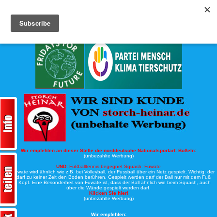
Köche-Nord.de
Werbung:
Wir empfehlen an dieser Stelle die norddeutsche Nationalsportart:
Boßeln:
(unbezahlte Werbung)
UND:
Fußballtennis begegnet Squash: Fuwate
Bei Fuwate wird ähnlich wie z.B. bei Volleyball, der Fussball über ein Netz gespielt. Wichtig: der
Ball darf zu keiner Zeit den Boden berühren. Gespielt werden darf der Ball nur mit dem Fuß
oder Kopf. Eine Besonderheit von Fuwate ist, dass der Ball ähnlich wie beim Squash, auch
über die Wände gespielt werden darf.
Klicken Sie hier!
(unbezahlte Werbung)
Wir empfehlen: