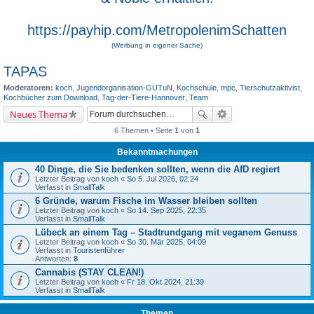
https://payhip.com/MetropolenimSchatten
(Werbung in eigener Sache)
TAPAS
Moderatoren:
koch
,
Jugendorganisation-GUTuN
,
Kochschule
,
mpc
,
Tierschutzaktivist
,
Kochbücher zum Download
,
Tag-der-Tiere-Hannover
,
Team
Neues Thema
6 Themen • Seite
1
von
1
Bekanntmachungen
40 Dinge, die Sie bedenken sollten, wenn die AfD regiert
Letzter Beitrag von
koch
«
So 5. Jul 2026, 02:24
Verfasst in
SmallTalk
6 Gründe, warum Fische im Wasser bleiben sollten
Letzter Beitrag von
koch
«
So 14. Sep 2025, 22:35
Verfasst in
SmallTalk
Lübeck an einem Tag – Stadtrundgang mit veganem Genuss
Letzter Beitrag von
koch
«
So 30. Mär 2025, 04:09
Verfasst in
Touristenführer
Antworten:
8
Cannabis (STAY CLEAN!)
Letzter Beitrag von
koch
«
Fr 18. Okt 2024, 21:39
Verfasst in
SmallTalk
Themen