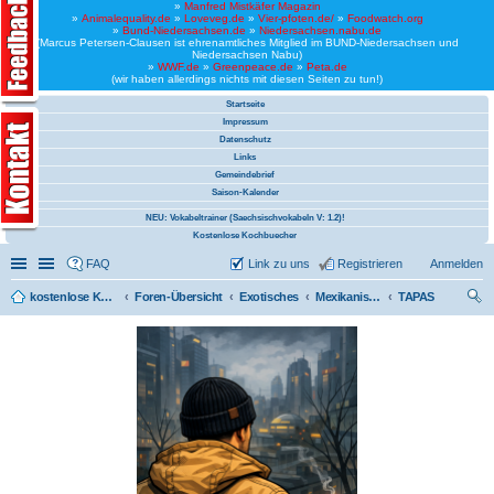
»
Manfred Mistkäfer Magazin
»
Animalequality.de
»
Loveveg.de
»
Vier-pfoten.de/
»
Foodwatch.org
»
Bund-Niedersachsen.de
»
Niedersachsen.nabu.de
(Marcus Petersen-Clausen ist ehrenamtliches Mitglied im BUND-Niedersachsen und
Niedersachsen Nabu)
»
WWF.de
»
Greenpeace.de
»
Peta.de
(wir haben allerdings nichts mit diesen Seiten zu tun!)
Startseite
Impressum
Datenschutz
Links
Gemeindebrief
Saison-Kalender
NEU: Vokabeltrainer (Saechsischvokabeln V: 1.2)!
Kostenlose Kochbuecher
Schnellzugriff
Linkliste
FAQ
Link zu uns
Registrieren
Anmelden
kostenlose Kochrezepte und kostenlose Kochbücher
Foren-Übersicht
Exotisches
Mexikanische Gerichte (aus der Wedemark)
TAPAS
uc
he