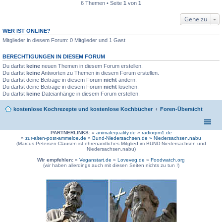
6 Themen • Seite
1
von
1
Gehe zu
WER IST ONLINE?
Mitglieder in diesem Forum: 0 Mitglieder und 1 Gast
BERECHTIGUNGEN IN DIESEM FORUM
Du darfst
keine
neuen Themen in diesem Forum erstellen.
Du darfst
keine
Antworten zu Themen in diesem Forum erstellen.
Du darfst deine Beiträge in diesem Forum
nicht
ändern.
Du darfst deine Beiträge in diesem Forum
nicht
löschen.
Du darfst
keine
Dateianhänge in diesem Forum erstellen.
kostenlose Kochrezepte und kostenlose Kochbücher
Foren-Übersicht
PARTNERLINKS:
»
animalequality.de
»
radiorpm1.de
»
zur-alten-post-ammeloe.de
»
Bund-Niedersachsen.de »
Niedersachsen.nabu
(Marcus Petersen-Clausen ist ehrenamtliches Mitglied im BUND-Niedersachsen und
Niedersachsen.nabu)
Wir empfehlen:
»
Veganstart.de
»
Loveveg.de
»
Foodwatch.org
(wir haben allerdings auch mit diesen Seiten nichts zu tun !)