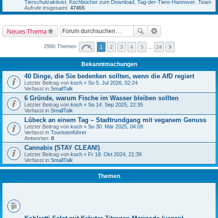
Tierschutzaktivist
,
Kochbücher zum Download
,
Tag-der-Tiere-Hannover
,
Team
Aufrufe insgesamt:
47455
Neues Thema
2990 Themen
1
2
3
4
5
…
24
Bekanntmachungen
40 Dinge, die Sie bedenken sollten, wenn die AfD regiert
Letzter Beitrag von
koch
«
So 5. Jul 2026, 02:24
Verfasst in
SmallTalk
6 Gründe, warum Fische im Wasser bleiben sollten
Letzter Beitrag von
koch
«
So 14. Sep 2025, 22:35
Verfasst in
SmallTalk
Lübeck an einem Tag – Stadtrundgang mit veganem Genuss
Letzter Beitrag von
koch
«
So 30. Mär 2025, 04:09
Verfasst in
Touristenführer
Antworten:
8
Cannabis (STAY CLEAN!)
Letzter Beitrag von
koch
«
Fr 18. Okt 2024, 21:39
Verfasst in
SmallTalk
Themen