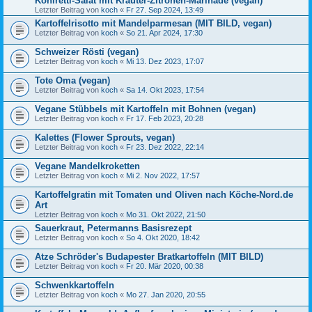
Kohlretti-Salat mit Kräuter-Zitronen-Marinade (vegan)
Letzter Beitrag von
koch
«
Fr 27. Sep 2024, 13:49
Kartoffelrisotto mit Mandelparmesan (MIT BILD, vegan)
Letzter Beitrag von
koch
«
So 21. Apr 2024, 17:30
Schweizer Rösti (vegan)
Letzter Beitrag von
koch
«
Mi 13. Dez 2023, 17:07
Tote Oma (vegan)
Letzter Beitrag von
koch
«
Sa 14. Okt 2023, 17:54
Vegane Stübbels mit Kartoffeln mit Bohnen (vegan)
Letzter Beitrag von
koch
«
Fr 17. Feb 2023, 20:28
Kalettes (Flower Sprouts, vegan)
Letzter Beitrag von
koch
«
Fr 23. Dez 2022, 22:14
Vegane Mandelkroketten
Letzter Beitrag von
koch
«
Mi 2. Nov 2022, 17:57
Kartoffelgratin mit Tomaten und Oliven nach Köche-Nord.de
Art
Letzter Beitrag von
koch
«
Mo 31. Okt 2022, 21:50
Sauerkraut, Petermanns Basisrezept
Letzter Beitrag von
koch
«
So 4. Okt 2020, 18:42
Atze Schröder's Budapester Bratkartoffeln (MIT BILD)
Letzter Beitrag von
koch
«
Fr 20. Mär 2020, 00:38
Schwenkkartoffeln
Letzter Beitrag von
koch
«
Mo 27. Jan 2020, 20:55