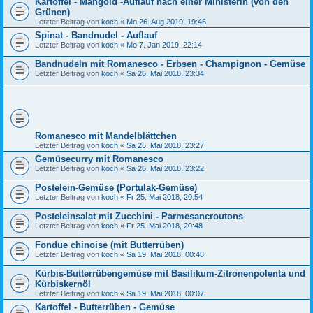
Kartoffel - Mangold -Auflauf nach einer Ministerin (von den
Grünen)
Letzter Beitrag von
koch
«
Mo 26. Aug 2019, 19:46
Spinat - Bandnudel - Auflauf
Letzter Beitrag von
koch
«
Mo 7. Jan 2019, 22:14
Bandnudeln mit Romanesco - Erbsen - Champignon - Gemüse
Letzter Beitrag von
koch
«
Sa 26. Mai 2018, 23:34
Romanesco mit Mandelblättchen
Letzter Beitrag von
koch
«
Sa 26. Mai 2018, 23:27
Gemüsecurry mit Romanesco
Letzter Beitrag von
koch
«
Sa 26. Mai 2018, 23:22
Postelein-Gemüse (Portulak-Gemüse)
Letzter Beitrag von
koch
«
Fr 25. Mai 2018, 20:54
Posteleinsalat mit Zucchini - Parmesancroutons
Letzter Beitrag von
koch
«
Fr 25. Mai 2018, 20:48
Fondue chinoise (mit Butterrüben)
Letzter Beitrag von
koch
«
Sa 19. Mai 2018, 00:48
Kürbis-Butterrübengemüse mit Basilikum-Zitronenpolenta und
Kürbiskernöl
Letzter Beitrag von
koch
«
Sa 19. Mai 2018, 00:07
Kartoffel - Butterrüben - Gemüse