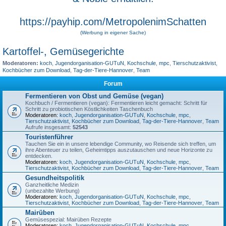
https://payhip.com/MetropolenimSchatten
(Werbung in eigener Sache)
Kartoffel-, Gemüsegerichte
Moderatoren:
koch
,
Jugendorganisation-GUTuN
,
Kochschule
,
mpc
,
Tierschutzaktivist
,
Kochbücher zum Download
,
Tag-der-Tiere-Hannover
,
Team
Forum
Fermentieren von Obst und Gemüse (vegan)
Kochbuch / Fermentieren (vegan): Fermentieren leicht gemacht: Schritt für
Schritt zu probiotischen Köstlichkeiten Taschenbuch
Moderatoren:
koch
,
Jugendorganisation-GUTuN
,
Kochschule
,
mpc
,
Tierschutzaktivist
,
Kochbücher zum Download
,
Tag-der-Tiere-Hannover
,
Team
Aufrufe insgesamt:
52543
Touristenführer
Tauchen Sie ein in unsere lebendige Community, wo Reisende sich treffen, um
ihre Abenteuer zu teilen, Geheimtipps auszutauschen und neue Horizonte zu
entdecken.
Moderatoren:
koch
,
Jugendorganisation-GUTuN
,
Kochschule
,
mpc
,
Tierschutzaktivist
,
Kochbücher zum Download
,
Tag-der-Tiere-Hannover
,
Team
Gesundheitspolitik
Ganzheitliche Medizin
(unbezahlte Werbung)
Moderatoren:
koch
,
Jugendorganisation-GUTuN
,
Kochschule
,
mpc
,
Tierschutzaktivist
,
Kochbücher zum Download
,
Tag-der-Tiere-Hannover
,
Team
Mairüben
Gemüsespezial: Mairüben Rezepte
Moderatoren:
koch
,
Jugendorganisation-GUTuN
,
Kochschule
,
mpc
,