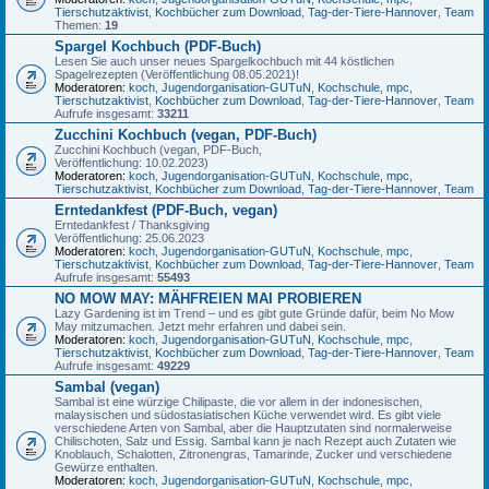
Tierschutzaktivist
,
Kochbücher zum Download
,
Tag-der-Tiere-Hannover
,
Team
Themen:
19
Spargel Kochbuch (PDF-Buch)
Lesen Sie auch unser neues Spargelkochbuch mit 44 köstlichen
Spagelrezepten (Veröffentlichung 08.05.2021)!
Moderatoren:
koch
,
Jugendorganisation-GUTuN
,
Kochschule
,
mpc
,
Tierschutzaktivist
,
Kochbücher zum Download
,
Tag-der-Tiere-Hannover
,
Team
Aufrufe insgesamt:
33211
Zucchini Kochbuch (vegan, PDF-Buch)
Zucchini Kochbuch (vegan, PDF-Buch,
Veröffentlichung: 10.02.2023)
Moderatoren:
koch
,
Jugendorganisation-GUTuN
,
Kochschule
,
mpc
,
Tierschutzaktivist
,
Kochbücher zum Download
,
Tag-der-Tiere-Hannover
,
Team
Erntedankfest (PDF-Buch, vegan)
Erntedankfest / Thanksgiving
Veröffentlichung: 25.06.2023
Moderatoren:
koch
,
Jugendorganisation-GUTuN
,
Kochschule
,
mpc
,
Tierschutzaktivist
,
Kochbücher zum Download
,
Tag-der-Tiere-Hannover
,
Team
Aufrufe insgesamt:
55493
NO MOW MAY: MÄHFREIEN MAI PROBIEREN
Lazy Gardening ist im Trend – und es gibt gute Gründe dafür, beim No Mow
May mitzumachen. Jetzt mehr erfahren und dabei sein.
Moderatoren:
koch
,
Jugendorganisation-GUTuN
,
Kochschule
,
mpc
,
Tierschutzaktivist
,
Kochbücher zum Download
,
Tag-der-Tiere-Hannover
,
Team
Aufrufe insgesamt:
49229
Sambal (vegan)
Sambal ist eine würzige Chilipaste, die vor allem in der indonesischen,
malaysischen und südostasiatischen Küche verwendet wird. Es gibt viele
verschiedene Arten von Sambal, aber die Hauptzutaten sind normalerweise
Chilischoten, Salz und Essig. Sambal kann je nach Rezept auch Zutaten wie
Knoblauch, Schalotten, Zitronengras, Tamarinde, Zucker und verschiedene
Gewürze enthalten.
Moderatoren:
koch
,
Jugendorganisation-GUTuN
,
Kochschule
,
mpc
,