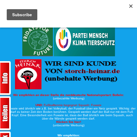
Köche-Nord.de
Werbung:
Wir empfehlen an dieser Stelle die norddeutsche Nationalsportart:
Boßeln:
(unbezahlte Werbung)
UND:
Fußballtennis begegnet Squash: Fuwate
Bei Fuwate wird ähnlich wie z.B. bei Volleyball, der Fussball über ein Netz gespielt. Wichtig: der
Ball darf zu keiner Zeit den Boden berühren. Gespielt werden darf der Ball nur mit dem Fuß
oder Kopf. Eine Besonderheit von Fuwate ist, dass der Ball ähnlich wie beim Squash, auch
über die Wände gespielt werden darf.
Klicken Sie hier!
(unbezahlte Werbung)
Wir empfehlen: