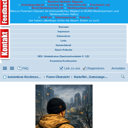
»
Manfred Mistkäfer Magazin
»
Animalequality.de
»
Loveveg.de
»
Vier-pfoten.de/
»
Foodwatch.org
»
Bund-Niedersachsen.de
»
Niedersachsen.nabu.de
(Marcus Petersen-Clausen ist ehrenamtliches Mitglied im BUND-Niedersachsen und
Niedersachsen Nabu)
»
WWF.de
»
Greenpeace.de
»
Peta.de
(wir haben allerdings nichts mit diesen Seiten zu tun!)
Startseite
Impressum
Datenschutz
Links
Gemeindebrief
Saison-Kalender
NEU: Vokabeltrainer (Saechsischvokabeln V: 1.2)!
Kostenlose Kochbuecher
Schnellzugriff
Linkliste
FAQ
Link zu uns
Registrieren
Anmelden
kostenlose Kochrezepte und kostenlose Kochbücher
Foren-Übersicht
Kartoffel-, Gemüsegerichte
uc
he