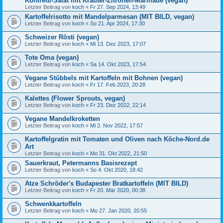
Kohlretti-Salat mit Kräuter-Zitronen-Marinade (vegan)
Letzter Beitrag von
koch
«
Fr 27. Sep 2024, 13:49
Kartoffelrisotto mit Mandelparmesan (MIT BILD, vegan)
Letzter Beitrag von
koch
«
So 21. Apr 2024, 17:30
Schweizer Rösti (vegan)
Letzter Beitrag von
koch
«
Mi 13. Dez 2023, 17:07
Tote Oma (vegan)
Letzter Beitrag von
koch
«
Sa 14. Okt 2023, 17:54
Vegane Stübbels mit Kartoffeln mit Bohnen (vegan)
Letzter Beitrag von
koch
«
Fr 17. Feb 2023, 20:28
Kalettes (Flower Sprouts, vegan)
Letzter Beitrag von
koch
«
Fr 23. Dez 2022, 22:14
Vegane Mandelkroketten
Letzter Beitrag von
koch
«
Mi 2. Nov 2022, 17:57
Kartoffelgratin mit Tomaten und Oliven nach Köche-Nord.de
Art
Letzter Beitrag von
koch
«
Mo 31. Okt 2022, 21:50
Sauerkraut, Petermanns Basisrezept
Letzter Beitrag von
koch
«
So 4. Okt 2020, 18:42
Atze Schröder's Budapester Bratkartoffeln (MIT BILD)
Letzter Beitrag von
koch
«
Fr 20. Mär 2020, 00:38
Schwenkkartoffeln
Letzter Beitrag von
koch
«
Mo 27. Jan 2020, 20:55