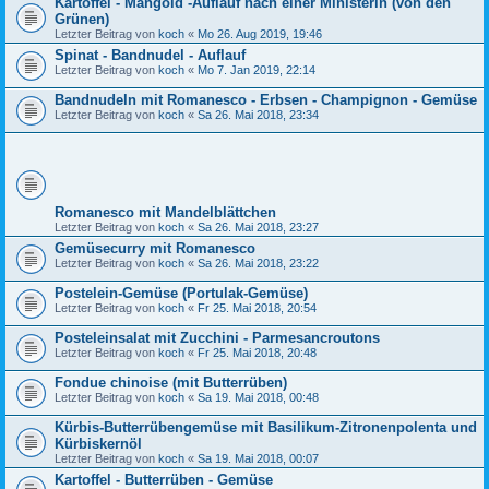
Kartoffel - Mangold -Auflauf nach einer Ministerin (von den
Grünen)
Letzter Beitrag von
koch
«
Mo 26. Aug 2019, 19:46
Spinat - Bandnudel - Auflauf
Letzter Beitrag von
koch
«
Mo 7. Jan 2019, 22:14
Bandnudeln mit Romanesco - Erbsen - Champignon - Gemüse
Letzter Beitrag von
koch
«
Sa 26. Mai 2018, 23:34
Romanesco mit Mandelblättchen
Letzter Beitrag von
koch
«
Sa 26. Mai 2018, 23:27
Gemüsecurry mit Romanesco
Letzter Beitrag von
koch
«
Sa 26. Mai 2018, 23:22
Postelein-Gemüse (Portulak-Gemüse)
Letzter Beitrag von
koch
«
Fr 25. Mai 2018, 20:54
Posteleinsalat mit Zucchini - Parmesancroutons
Letzter Beitrag von
koch
«
Fr 25. Mai 2018, 20:48
Fondue chinoise (mit Butterrüben)
Letzter Beitrag von
koch
«
Sa 19. Mai 2018, 00:48
Kürbis-Butterrübengemüse mit Basilikum-Zitronenpolenta und
Kürbiskernöl
Letzter Beitrag von
koch
«
Sa 19. Mai 2018, 00:07
Kartoffel - Butterrüben - Gemüse