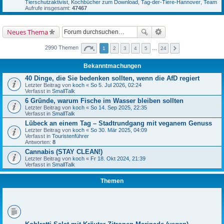
Tierschutzaktivist
,
Kochbücher zum Download
,
Tag-der-Tiere-Hannover
,
Team
Aufrufe insgesamt:
47467
Neues Thema
2990 Themen
1
2
3
4
5
…
24
Bekanntmachungen
40 Dinge, die Sie bedenken sollten, wenn die AfD regiert
Letzter Beitrag von
koch
«
So 5. Jul 2026, 02:24
Verfasst in
SmallTalk
6 Gründe, warum Fische im Wasser bleiben sollten
Letzter Beitrag von
koch
«
So 14. Sep 2025, 22:35
Verfasst in
SmallTalk
Lübeck an einem Tag – Stadtrundgang mit veganem Genuss
Letzter Beitrag von
koch
«
So 30. Mär 2025, 04:09
Verfasst in
Touristenführer
Antworten:
8
Cannabis (STAY CLEAN!)
Letzter Beitrag von
koch
«
Fr 18. Okt 2024, 21:39
Verfasst in
SmallTalk
Themen