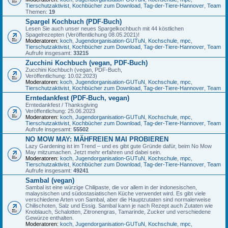
Tierschutzaktivist
,
Kochbücher zum Download
,
Tag-der-Tiere-Hannover
,
Team
Themen:
19
Spargel Kochbuch (PDF-Buch)
Lesen Sie auch unser neues Spargelkochbuch mit 44 köstlichen
Spagelrezepten (Veröffentlichung 08.05.2021)!
Moderatoren:
koch
,
Jugendorganisation-GUTuN
,
Kochschule
,
mpc
,
Tierschutzaktivist
,
Kochbücher zum Download
,
Tag-der-Tiere-Hannover
,
Team
Aufrufe insgesamt:
33215
Zucchini Kochbuch (vegan, PDF-Buch)
Zucchini Kochbuch (vegan, PDF-Buch,
Veröffentlichung: 10.02.2023)
Moderatoren:
koch
,
Jugendorganisation-GUTuN
,
Kochschule
,
mpc
,
Tierschutzaktivist
,
Kochbücher zum Download
,
Tag-der-Tiere-Hannover
,
Team
Erntedankfest (PDF-Buch, vegan)
Erntedankfest / Thanksgiving
Veröffentlichung: 25.06.2023
Moderatoren:
koch
,
Jugendorganisation-GUTuN
,
Kochschule
,
mpc
,
Tierschutzaktivist
,
Kochbücher zum Download
,
Tag-der-Tiere-Hannover
,
Team
Aufrufe insgesamt:
55502
NO MOW MAY: MÄHFREIEN MAI PROBIEREN
Lazy Gardening ist im Trend – und es gibt gute Gründe dafür, beim No Mow
May mitzumachen. Jetzt mehr erfahren und dabei sein.
Moderatoren:
koch
,
Jugendorganisation-GUTuN
,
Kochschule
,
mpc
,
Tierschutzaktivist
,
Kochbücher zum Download
,
Tag-der-Tiere-Hannover
,
Team
Aufrufe insgesamt:
49241
Sambal (vegan)
Sambal ist eine würzige Chilipaste, die vor allem in der indonesischen,
malaysischen und südostasiatischen Küche verwendet wird. Es gibt viele
verschiedene Arten von Sambal, aber die Hauptzutaten sind normalerweise
Chilischoten, Salz und Essig. Sambal kann je nach Rezept auch Zutaten wie
Knoblauch, Schalotten, Zitronengras, Tamarinde, Zucker und verschiedene
Gewürze enthalten.
Moderatoren:
koch
,
Jugendorganisation-GUTuN
,
Kochschule
,
mpc
,