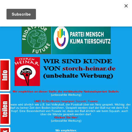
Köche-Nord.de
Werbung:
Wir empfehlen an dieser Stelle die norddeutsche Nationalsportart:
Boßeln:
(unbezahlte Werbung)
UND:
Fußballtennis begegnet Squash: Fuwate
Bei Fuwate wird ähnlich wie z.B. bei Volleyball, der Fussball über ein Netz gespielt. Wichtig: der
Ball darf zu keiner Zeit den Boden berühren. Gespielt werden darf der Ball nur mit dem Fuß
oder Kopf. Eine Besonderheit von Fuwate ist, dass der Ball ähnlich wie beim Squash, auch
über die Wände gespielt werden darf.
Klicken Sie hier!
(unbezahlte Werbung)
Wir empfehlen: