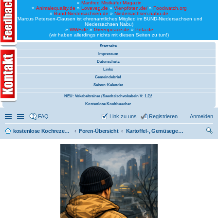
»
Manfred Mistkäfer Magazin
»
Animalequality.de
»
Loveveg.de
»
Vier-pfoten.de/
»
Foodwatch.org
»
Bund-Niedersachsen.de
»
Niedersachsen.nabu.de
(Marcus Petersen-Clausen ist ehrenamtliches Mitglied im BUND-Niedersachsen und
Niedersachsen Nabu)
»
WWF.de
»
Greenpeace.de
»
Peta.de
(wir haben allerdings nichts mit diesen Seiten zu tun!)
Startseite
Impressum
Datenschutz
Links
Gemeindebrief
Saison-Kalender
NEU: Vokabeltrainer (Saechsischvokabeln V: 1.2)!
Kostenlose Kochbuecher
Schnellzugriff
Linkliste
FAQ
Link zu uns
Registrieren
Anmelden
kostenlose Kochrezepte und kostenlose Kochbücher
Foren-Übersicht
Kartoffel-, Gemüsegerichte
uc
he