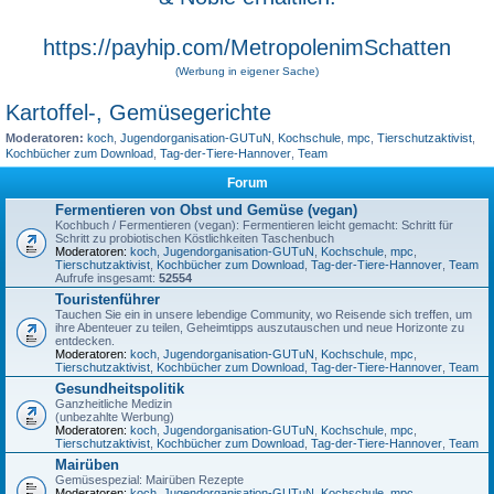
https://payhip.com/MetropolenimSchatten
(Werbung in eigener Sache)
Kartoffel-, Gemüsegerichte
Moderatoren:
koch
,
Jugendorganisation-GUTuN
,
Kochschule
,
mpc
,
Tierschutzaktivist
,
Kochbücher zum Download
,
Tag-der-Tiere-Hannover
,
Team
Forum
Fermentieren von Obst und Gemüse (vegan)
Kochbuch / Fermentieren (vegan): Fermentieren leicht gemacht: Schritt für
Schritt zu probiotischen Köstlichkeiten Taschenbuch
Moderatoren:
koch
,
Jugendorganisation-GUTuN
,
Kochschule
,
mpc
,
Tierschutzaktivist
,
Kochbücher zum Download
,
Tag-der-Tiere-Hannover
,
Team
Aufrufe insgesamt:
52554
Touristenführer
Tauchen Sie ein in unsere lebendige Community, wo Reisende sich treffen, um
ihre Abenteuer zu teilen, Geheimtipps auszutauschen und neue Horizonte zu
entdecken.
Moderatoren:
koch
,
Jugendorganisation-GUTuN
,
Kochschule
,
mpc
,
Tierschutzaktivist
,
Kochbücher zum Download
,
Tag-der-Tiere-Hannover
,
Team
Gesundheitspolitik
Ganzheitliche Medizin
(unbezahlte Werbung)
Moderatoren:
koch
,
Jugendorganisation-GUTuN
,
Kochschule
,
mpc
,
Tierschutzaktivist
,
Kochbücher zum Download
,
Tag-der-Tiere-Hannover
,
Team
Mairüben
Gemüsespezial: Mairüben Rezepte
Moderatoren:
koch
,
Jugendorganisation-GUTuN
,
Kochschule
,
mpc
,