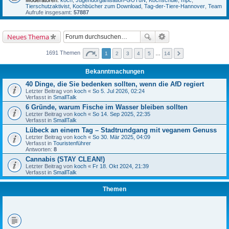
Moderatoren:
koch
,
Jugendorganisation-GUTuN
,
Kochschule
,
mpc
,
Tierschutzaktivist
,
Kochbücher zum Download
,
Tag-der-Tiere-Hannover
,
Team
Aufrufe insgesamt:
57887
Neues Thema
1691 Themen
1
2
3
4
5
…
14
Bekanntmachungen
40 Dinge, die Sie bedenken sollten, wenn die AfD regiert
Letzter Beitrag von
koch
«
So 5. Jul 2026, 02:24
Verfasst in
SmallTalk
6 Gründe, warum Fische im Wasser bleiben sollten
Letzter Beitrag von
koch
«
So 14. Sep 2025, 22:35
Verfasst in
SmallTalk
Lübeck an einem Tag – Stadtrundgang mit veganem Genuss
Letzter Beitrag von
koch
«
So 30. Mär 2025, 04:09
Verfasst in
Touristenführer
Antworten:
8
Cannabis (STAY CLEAN!)
Letzter Beitrag von
koch
«
Fr 18. Okt 2024, 21:39
Verfasst in
SmallTalk
Themen