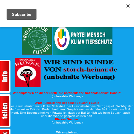
Köche-Nord.de
Werbung:
Wir empfehlen an dieser Stelle die norddeutsche Nationalsportart:
Boßeln:
(unbezahlte Werbung)
UND:
Fußballtennis begegnet Squash: Fuwate
Bei Fuwate wird ähnlich wie z.B. bei Volleyball, der Fussball über ein Netz gespielt. Wichtig: der
Ball darf zu keiner Zeit den Boden berühren. Gespielt werden darf der Ball nur mit dem Fuß
oder Kopf. Eine Besonderheit von Fuwate ist, dass der Ball ähnlich wie beim Squash, auch
über die Wände gespielt werden darf.
Klicken Sie hier!
(unbezahlte Werbung)
Wir empfehlen: