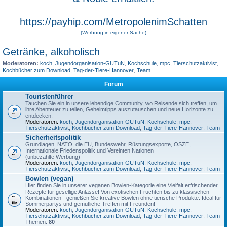
https://payhip.com/MetropolenimSchatten
(Werbung in eigener Sache)
Getränke, alkoholisch
Moderatoren:
koch
,
Jugendorganisation-GUTuN
,
Kochschule
,
mpc
,
Tierschutzaktivist
,
Kochbücher zum Download
,
Tag-der-Tiere-Hannover
,
Team
Forum
Touristenführer
Tauchen Sie ein in unsere lebendige Community, wo Reisende sich treffen, um
ihre Abenteuer zu teilen, Geheimtipps auszutauschen und neue Horizonte zu
entdecken.
Moderatoren:
koch
,
Jugendorganisation-GUTuN
,
Kochschule
,
mpc
,
Tierschutzaktivist
,
Kochbücher zum Download
,
Tag-der-Tiere-Hannover
,
Team
Sicherheitspolitik
Grundlagen, NATO, die EU, Bundeswehr, Rüstungsexporte, OSZE,
Internationale Friedenspolitik und Vereinten Nationen
(unbezahlte Werbung)
Moderatoren:
koch
,
Jugendorganisation-GUTuN
,
Kochschule
,
mpc
,
Tierschutzaktivist
,
Kochbücher zum Download
,
Tag-der-Tiere-Hannover
,
Team
Bowlen (vegan)
Hier finden Sie in unserer veganen Bowlen-Kategorie eine Vielfalt erfrischender
Rezepte für gesellige Anlässe! Von exotischen Früchten bis zu klassischen
Kombinationen - genießen Sie kreative Bowlen ohne tierische Produkte. Ideal für
Sommerpartys und gemütliche Treffen mit Freunden!
Moderatoren:
koch
,
Jugendorganisation-GUTuN
,
Kochschule
,
mpc
,
Tierschutzaktivist
,
Kochbücher zum Download
,
Tag-der-Tiere-Hannover
,
Team
Themen:
80