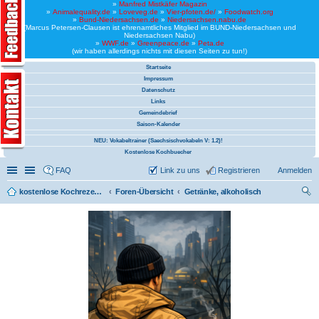
»
Manfred Mistkäfer Magazin
»
Animalequality.de
»
Loveveg.de
»
Vier-pfoten.de/
»
Foodwatch.org
»
Bund-Niedersachsen.de
»
Niedersachsen.nabu.de
(Marcus Petersen-Clausen ist ehrenamtliches Mitglied im BUND-Niedersachsen und
Niedersachsen Nabu)
»
WWF.de
»
Greenpeace.de
»
Peta.de
(wir haben allerdings nichts mit diesen Seiten zu tun!)
Startseite
Impressum
Datenschutz
Links
Gemeindebrief
Saison-Kalender
NEU: Vokabeltrainer (Saechsischvokabeln V: 1.2)!
Kostenlose Kochbuecher
Schnellzugriff
Linkliste
FAQ
Link zu uns
Registrieren
Anmelden
kostenlose Kochrezepte und kostenlose Kochbücher
Foren-Übersicht
Getränke, alkoholisch
uc
he