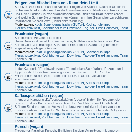
Folgen von Alkoholkonsum - Kenn dein Limit
Schützen Sie Ihre Gesundheit vor den Folgen von Alkohol: Tauchen Sie ein in
umfassende Informationen über die Auswirkungen von Alkohol auf Ihren Körper
und Geist. Lernen Sie, wie Alkoholkonsum das Risiko für Krankheiten erhöht
und welche Schritte Sie unternehmen können, um Ihre Gesundheit zu schützen.
Informieren Sie sich jetzt! (unbezahlte Werbung)
Moderatoren:
koch
,
Jugendorganisation-GUTuN
,
Kochschule
,
mpc
,
Tierschutzaktivist
,
Kochbücher zum Download
,
Tag-der-Tiere-Hannover
,
Team
Fruchtbier (vegan)
Sommerliche vegane Leichtigkeit:
Diese Biere sind perfekt für warme Tage, Grillabende oder Picknicks. Die
Kombination aus fruchtiger Süße und erfrischender Säure sorgt für einen
angenehm spritzigen Genuss.
Moderatoren:
koch
,
Jugendorganisation-GUTuN
,
Kochschule
,
mpc
,
Tierschutzaktivist
,
Kochbücher zum Download
,
Tag-der-Tiere-Hannover
,
Team
Themen:
70
Fruchtwein (vegan)
In der Kategorie "Fruchtwein (vegan)" entdecken Sie köstliche Rezepte und
Tipps für die Herstellung von veganen Fruchtweinen. Teilen Sie Ihre
Erfahrungen, stellen Sie Fragen und genießen Sie die Vielfalt der
Fruchtweinwelt!
Moderatoren:
koch
,
Jugendorganisation-GUTuN
,
Kochschule
,
mpc
,
Tierschutzaktivist
,
Kochbücher zum Download
,
Tag-der-Tiere-Hannover
,
Team
Themen:
65
Kaffeespezialitäten (vegan)
In unserer Kategorie „Kaffeespezialitäten (vegan)“ finden Sie Rezepte, die
beweisen, dass Kaffee auch ohne tierische Produkte absolut köstlich ist.
Stöbern Sie durch unsere Auswahl an kreativen und klassischen veganen
Kaffeevariationen und finden Sie Ihr neues Lieblingsrezept für jede Gelegenheit.
Moderatoren:
koch
,
Jugendorganisation-GUTuN
,
Kochschule
,
mpc
,
Tierschutzaktivist
,
Kochbücher zum Download
,
Tag-der-Tiere-Hannover
,
Team
Themen:
102
Punsch (vegan)
Tropischer Paradies-Punsch: Entfliehen Sie dem Winterblues mit unserem