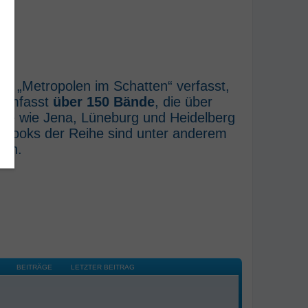
he „Metropolen im Schatten“ verfasst,
e umfasst
über 150 Bände
, die über
rte wie Jena, Lüneburg und Heidelberg
E-Books der Reihe sind unter anderem
ich.
BEITRÄGE
LETZTER BEITRAG