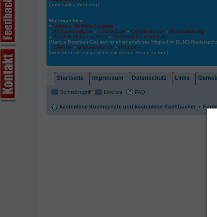
(unbezahlte Werbung)
Wir empfehlen:
»
Manfred Mistkäfer Magazin
»
Animalequality.de
»
Loveveg.de
»
Vier-pfoten.de/
»
Foodwatch.org
»
Bund-Niedersachsen.de
»
Niedersachsen.nabu.de
(Marcus Petersen-Clausen ist ehrenamtliches Mitglied im BUND-Niedersa
»
WWF.de
»
Greenpeace.de
»
Peta.de
(wir haben allerdings nichts mit diesen Seiten zu tun!)
Startseite
Impressum
Datenschutz
Links
Gemein
Schnellzugriff
Linkliste
FAQ
kostenlose Kochrezepte und kostenlose Kochbücher
Foren