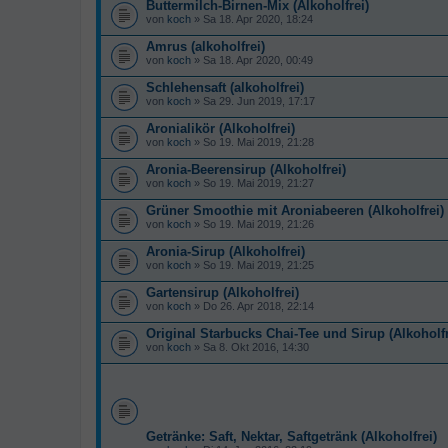
Buttermilch-Birnen-Mix (Alkoholfrei)
von
koch
» Sa 18. Apr 2020, 18:24
Amrus (alkoholfrei)
von
koch
» Sa 18. Apr 2020, 00:49
Schlehensaft (alkoholfrei)
von
koch
» Sa 29. Jun 2019, 17:17
Aronialikör (Alkoholfrei)
von
koch
» So 19. Mai 2019, 21:28
Aronia-Beerensirup (Alkoholfrei)
von
koch
» So 19. Mai 2019, 21:27
Grüner Smoothie mit Aroniabeeren (Alkoholfrei)
von
koch
» So 19. Mai 2019, 21:26
Aronia-Sirup (Alkoholfrei)
von
koch
» So 19. Mai 2019, 21:25
Gartensirup (Alkoholfrei)
von
koch
» Do 26. Apr 2018, 22:14
Original Starbucks Chai-Tee und Sirup (Alkoholfr
von
koch
» Sa 8. Okt 2016, 14:30
Getränke: Saft, Nektar, Saftgetränk (Alkoholfrei)