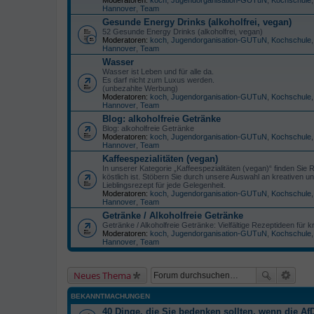
Hannover
,
Team
Gesunde Energy Drinks (alkoholfrei, vegan)
52 Gesunde Energy Drinks (alkoholfrei, vegan)
Moderatoren:
koch
,
Jugendorganisation-GUTuN
,
Kochschule
Hannover
,
Team
Wasser
Wasser ist Leben und für alle da.
Es darf nicht zum Luxus werden.
(unbezahlte Werbung)
Moderatoren:
koch
,
Jugendorganisation-GUTuN
,
Kochschule
Hannover
,
Team
Blog: alkoholfreie Getränke
Blog: alkoholfreie Getränke
Moderatoren:
koch
,
Jugendorganisation-GUTuN
,
Kochschule
Hannover
,
Team
Kaffeespezialitäten (vegan)
In unserer Kategorie „Kaffeespezialitäten (vegan)“ finden Sie
köstlich ist. Stöbern Sie durch unsere Auswahl an kreativen u
Lieblingsrezept für jede Gelegenheit.
Moderatoren:
koch
,
Jugendorganisation-GUTuN
,
Kochschule
Hannover
,
Team
Getränke / Alkoholfreie Getränke
Getränke / Alkoholfreie Getränke: Vielfältige Rezeptideen fü
Moderatoren:
koch
,
Jugendorganisation-GUTuN
,
Kochschule
Hannover
,
Team
Neues Thema
BEKANNTMACHUNGEN
40 Dinge, die Sie bedenken sollten, wenn die AfD