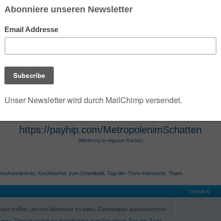
 der die umfangreiche Dark- und Urban-Fantasy-Rei
e Szenarien des Jahres 2100 verwandelt. Die Seri
 Hugendubel vertrieben werden. Die Werke, die O
osphäre und technologische Themen bekannt. Die 
r Hugendubel, Amazon und Barnes & Noble erhältl
https://payhip.com/MetropolenimSchatten
(Werbung in eigener Sache)
rschutzaktivist
,
Kochbücher zum Download
,
Tag-der-Tiere-Hannover
,
Team
THEMEN
ich treffen, um ihre Abenteuer zu teilen, Geheimtipps auszutauschen
,
mpc
,
Tierschutzaktivist
,
Kochbücher zum Download
,
Tag-der-Tiere-