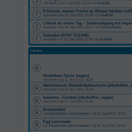
von
koch
» So 5. Jul 2026, 02:24 » in
SmallTalk
6 Gründe, warum Fische im Wasser bleiben soll
von
koch
» So 14. Sep 2025, 22:35 » in
SmallTalk
Lübeck an einem Tag – Stadtrundgang mit veg
von
koch
» So 30. Mär 2025, 03:51 » in
Touristenführer
Cannabis (STAY CLEAN!)
von
koch
» Fr 18. Okt 2024, 21:39 » in
SmallTalk
THEMEN
Heidelbeer-Spritz (vegan)
von
koch
» Sa 11. Nov 2023, 16:20
Hannöversch Altstadt-Apfelschorle (alkoholfrei, 
von
koch
» Sa 11. Nov 2023, 16:16
Ipanema - Cocktail (alkoholfrei, vegan)
von
koch
» Sa 17. Jun 2023, 00:02
Drachenblut
von
Kochbücher zum Download
» Sa 22. Aug 2020, 15:41
Egg Lemonade
von
Kochbücher zum Download
» Sa 22. Aug 2020, 15:31