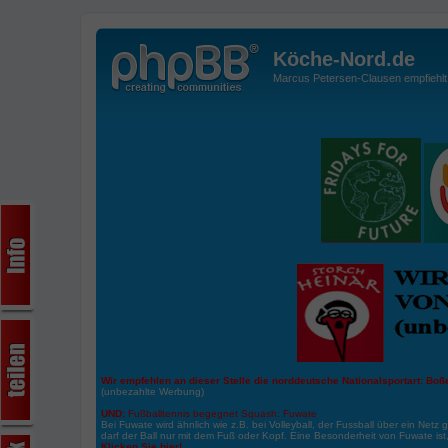
Köche-Nord.de
Marcus Petersen-Clausen empfiehlt d
Wir empfehlen an dieser Stelle die norddeutsche Nationalsportart:
Boße
(unbezahlte Werbung)
UND:
Fußballtennis begegnet Squash: Fuwate
Bei Fuwate wird ähnlich wie z.B. bei Volleyball, der Fussball über ein Netz 
darf der Ball nur mit dem Fuß oder Kopf. Eine Besonderheit von Fuwate ist
Klicken Sie hier!