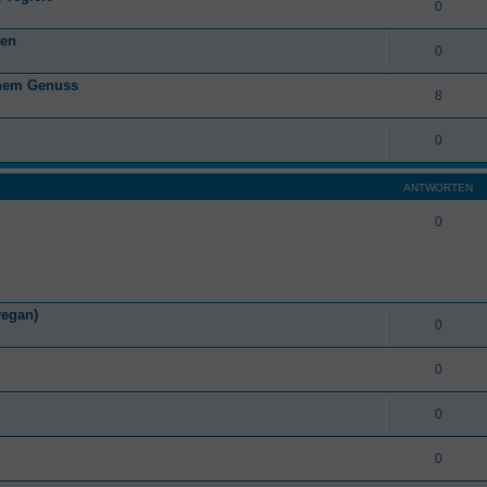
0
ten
0
anem Genuss
8
0
ANTWORTEN
0
vegan)
0
0
0
0