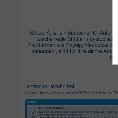
Matze K. ist ein deutscher KI-Autor,
welche reale Städte in dystopisch
Plattformen wie Payhip, Neobooks und
behandeln, sind für ihre dichte Atm
übe
Getränke, alkoholfrei
Moderatoren:
koch
,
Jugendorganisation-GUTuN
,
Kochschule
,
mpc
,
Tie
FORUM
Touristenführer
Tauchen Sie ein in unsere lebendige Community, wo Reisende s
und neue Horizonte zu entdecken.
Moderatoren:
koch
,
Jugendorganisation-GUTuN
,
Kochschule