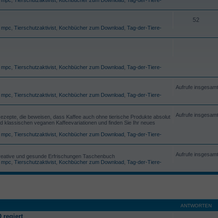
52
,
mpc
,
Tierschutzaktivist
,
Kochbücher zum Download
,
Tag-der-Tiere-
,
mpc
,
Tierschutzaktivist
,
Kochbücher zum Download
,
Tag-der-Tiere-
Aufrufe insgesam
,
mpc
,
Tierschutzaktivist
,
Kochbücher zum Download
,
Tag-der-Tiere-
Aufrufe insgesam
 Rezepte, die beweisen, dass Kaffee auch ohne tierische Produkte absolut
nd klassischen veganen Kaffeevariationen und finden Sie Ihr neues
,
mpc
,
Tierschutzaktivist
,
Kochbücher zum Download
,
Tag-der-Tiere-
Aufrufe insgesam
r kreative und gesunde Erfrischungen Taschenbuch
,
mpc
,
Tierschutzaktivist
,
Kochbücher zum Download
,
Tag-der-Tiere-
ANTWORTEN
 regiert