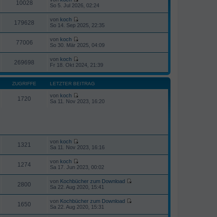
10028
N
So 5. Jul 2026, 02:24
e
u
von
koch
e
179628
N
So 14. Sep 2025, 22:35
s
e
t
u
von
koch
e
e
77006
N
So 30. Mär 2025, 04:09
r
s
e
B
t
u
e
von
koch
e
e
269698
i
N
Fr 18. Okt 2024, 21:39
r
s
t
e
B
t
r
u
e
e
a
e
i
ZUGRIFFE
LETZTER BEITRAG
r
g
s
t
B
t
r
von
koch
e
1720
e
a
N
Sa 11. Nov 2023, 16:20
i
r
g
e
t
B
u
r
e
e
a
i
s
g
t
t
r
e
a
r
von
koch
1321
g
N
B
Sa 11. Nov 2023, 16:16
e
e
u
i
von
koch
e
1274
t
N
Sa 17. Jun 2023, 00:02
s
r
e
t
a
u
von
Kochbücher zum Download
e
g
e
2800
N
Sa 22. Aug 2020, 15:41
r
s
e
B
t
u
e
von
Kochbücher zum Download
e
e
1650
i
N
Sa 22. Aug 2020, 15:31
r
s
t
e
B
t
r