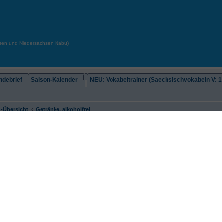
chsen und Niedersachsen Nabu)
debrief
Saison-Kalender
NEU: Vokabeltrainer (Saechsischvokabeln V: 1.
-Übersicht
Getränke, alkoholfrei