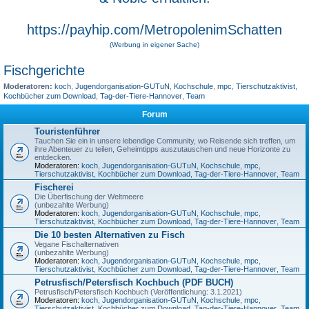
https://payhip.com/MetropolenimSchatten
(Werbung in eigener Sache)
Fischgerichte
Moderatoren:
koch
,
Jugendorganisation-GUTuN
,
Kochschule
,
mpc
,
Tierschutzaktivist
,
Kochbücher zum Download
,
Tag-der-Tiere-Hannover
,
Team
Forum
Touristenführer
Tauchen Sie ein in unsere lebendige Community, wo Reisende sich treffen, um
ihre Abenteuer zu teilen, Geheimtipps auszutauschen und neue Horizonte zu
entdecken.
Moderatoren:
koch
,
Jugendorganisation-GUTuN
,
Kochschule
,
mpc
,
Tierschutzaktivist
,
Kochbücher zum Download
,
Tag-der-Tiere-Hannover
,
Team
Fischerei
Die Überfischung der Weltmeere
(unbezahlte Werbung)
Moderatoren:
koch
,
Jugendorganisation-GUTuN
,
Kochschule
,
mpc
,
Tierschutzaktivist
,
Kochbücher zum Download
,
Tag-der-Tiere-Hannover
,
Team
Die 10 besten Alternativen zu Fisch
Vegane Fischalternativen
(unbezahlte Werbung)
Moderatoren:
koch
,
Jugendorganisation-GUTuN
,
Kochschule
,
mpc
,
Tierschutzaktivist
,
Kochbücher zum Download
,
Tag-der-Tiere-Hannover
,
Team
Petrusfisch/Petersfisch Kochbuch (PDF BUCH)
Petrusfisch/Petersfisch Kochbuch (Veröffentlichung: 3.1.2021)
Moderatoren:
koch
,
Jugendorganisation-GUTuN
,
Kochschule
,
mpc
,
Tierschutzaktivist
,
Kochbücher zum Download
,
Tag-der-Tiere-Hannover
,
Team