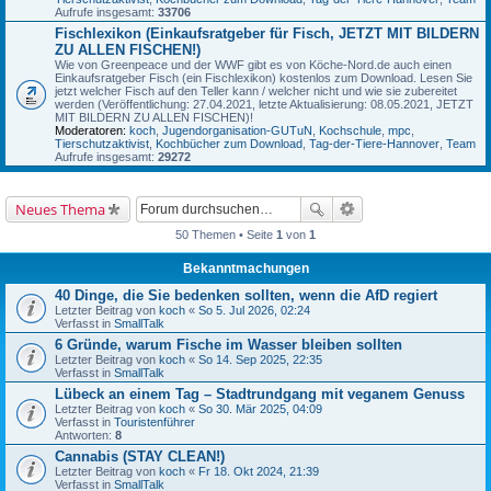
Aufrufe insgesamt:
33706
Fischlexikon (Einkaufsratgeber für Fisch, JETZT MIT BILDERN
ZU ALLEN FISCHEN!)
Wie von Greenpeace und der WWF gibt es von Köche-Nord.de auch einen
Einkaufsratgeber Fisch (ein Fischlexikon) kostenlos zum Download. Lesen Sie
jetzt welcher Fisch auf den Teller kann / welcher nicht und wie sie zubereitet
werden (Veröffentlichung: 27.04.2021, letzte Aktualisierung: 08.05.2021, JETZT
MIT BILDERN ZU ALLEN FISCHEN)!
Moderatoren:
koch
,
Jugendorganisation-GUTuN
,
Kochschule
,
mpc
,
Tierschutzaktivist
,
Kochbücher zum Download
,
Tag-der-Tiere-Hannover
,
Team
Aufrufe insgesamt:
29272
Neues Thema
50 Themen • Seite
1
von
1
Bekanntmachungen
40 Dinge, die Sie bedenken sollten, wenn die AfD regiert
Letzter Beitrag von
koch
«
So 5. Jul 2026, 02:24
Verfasst in
SmallTalk
6 Gründe, warum Fische im Wasser bleiben sollten
Letzter Beitrag von
koch
«
So 14. Sep 2025, 22:35
Verfasst in
SmallTalk
Lübeck an einem Tag – Stadtrundgang mit veganem Genuss
Letzter Beitrag von
koch
«
So 30. Mär 2025, 04:09
Verfasst in
Touristenführer
Antworten:
8
Cannabis (STAY CLEAN!)
Letzter Beitrag von
koch
«
Fr 18. Okt 2024, 21:39
Verfasst in
SmallTalk