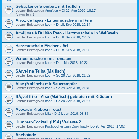
Gebackener Steinbutt mit Trüffeln
Letzter Beitrag von
AnetNug
«
Di 27. Aug 2019, 18:17
Antworten:
1
Arroz de lapas - Entenmuscheln in Reis
Letzter Beitrag von
koch
«
Di 18. Sep 2018, 22:14
Amêijoas à Bulhão Pato - Herzmuscheln in Weißwein
Letzter Beitrag von
koch
«
Di 18. Sep 2018, 22:09
Herzmuscheln Fischer - Art
Letzter Beitrag von
koch
«
Di 18. Sep 2018, 21:56
Venusmuscheln mit Tomaten
Letzter Beitrag von
koch
«
Di 1. Mai 2018, 19:22
SÃ¡vel na Telha (Maifisch)
Letzter Beitrag von
koch
«
So 29. Apr 2018, 21:52
Alse (Maifisch) mit Sauerampfer
Letzter Beitrag von
koch
«
So 29. Apr 2018, 21:46
SÃ¡vel frito - Alse (Maifisch) gebraten mit Kräutern
Letzter Beitrag von
koch
«
So 29. Apr 2018, 21:37
Avocado-Krabben-Toast
Letzter Beitrag von
julia
«
Di 28. Jun 2016, 08:33
Hummer-Cocktail (USA) Variante 2
Letzter Beitrag von
Kochbücher zum Download
«
Do 28. Apr 2016, 17:02
Anchoiade