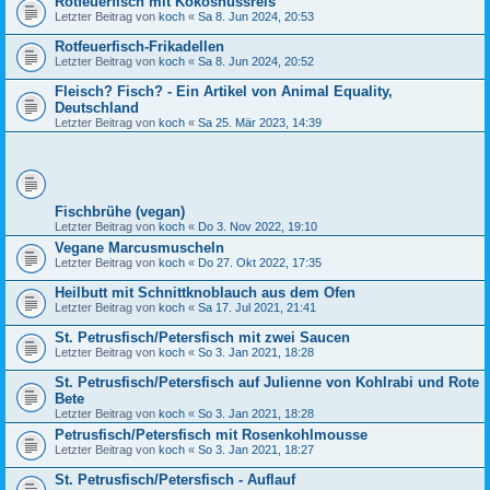
Rotfeuerfisch mit Kokosnussreis
Letzter Beitrag von
koch
«
Sa 8. Jun 2024, 20:53
Rotfeuerfisch-Frikadellen
Letzter Beitrag von
koch
«
Sa 8. Jun 2024, 20:52
Fleisch? Fisch? - Ein Artikel von Animal Equality,
Deutschland
Letzter Beitrag von
koch
«
Sa 25. Mär 2023, 14:39
Fischbrühe (vegan)
Letzter Beitrag von
koch
«
Do 3. Nov 2022, 19:10
Vegane Marcusmuscheln
Letzter Beitrag von
koch
«
Do 27. Okt 2022, 17:35
Heilbutt mit Schnittknoblauch aus dem Ofen
Letzter Beitrag von
koch
«
Sa 17. Jul 2021, 21:41
St. Petrusfisch/Petersfisch mit zwei Saucen
Letzter Beitrag von
koch
«
So 3. Jan 2021, 18:28
St. Petrusfisch/Petersfisch auf Julienne von Kohlrabi und Rote
Bete
Letzter Beitrag von
koch
«
So 3. Jan 2021, 18:28
Petrusfisch/Petersfisch mit Rosenkohlmousse
Letzter Beitrag von
koch
«
So 3. Jan 2021, 18:27
St. Petrusfisch/Petersfisch - Auflauf