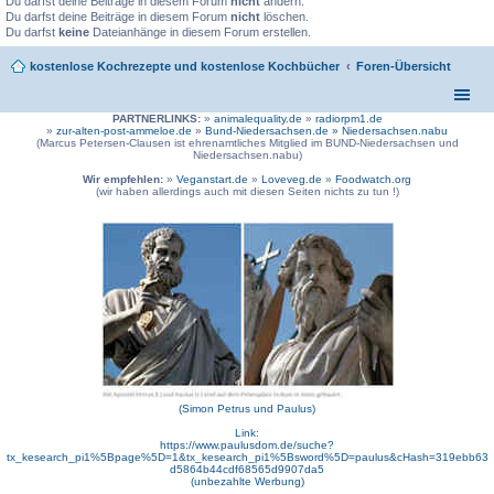
Du darfst deine Beiträge in diesem Forum
nicht
ändern.
Du darfst deine Beiträge in diesem Forum
nicht
löschen.
Du darfst
keine
Dateianhänge in diesem Forum erstellen.
kostenlose Kochrezepte und kostenlose Kochbücher
Foren-Übersicht
PARTNERLINKS:
»
animalequality.de
»
radiorpm1.de
»
zur-alten-post-ammeloe.de
»
Bund-Niedersachsen.de »
Niedersachsen.nabu
(Marcus Petersen-Clausen ist ehrenamtliches Mitglied im BUND-Niedersachsen und
Niedersachsen.nabu)
Wir empfehlen:
»
Veganstart.de
»
Loveveg.de
»
Foodwatch.org
(wir haben allerdings auch mit diesen Seiten nichts zu tun !)
(Simon Petrus und Paulus)
Link:
https://www.paulusdom.de/suche?
tx_kesearch_pi1%5Bpage%5D=1&tx_kesearch_pi1%5Bsword%5D=paulus&cHash=319ebb63
d5864b44cdf68565d9907da5
(unbezahlte Werbung)