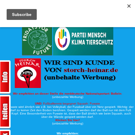
Köche-Nord.de
Werbung:
Wir empfehlen an dieser Stelle die norddeutsche Nationalsportart:
Boßeln:
(unbezahlte Werbung)
UND:
Fußballtennis begegnet Squash: Fuwate
Bei Fuwate wird ähnlich wie z.B. bei Volleyball, der Fussball über ein Netz gespielt. Wichtig: der
Ball darf zu keiner Zeit den Boden berühren. Gespielt werden darf der Ball nur mit dem Fuß
oder Kopf. Eine Besonderheit von Fuwate ist, dass der Ball ähnlich wie beim Squash, auch
über die Wände gespielt werden darf.
Klicken Sie hier!
(unbezahlte Werbung)
Wir empfehlen: