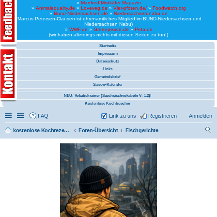
»
Manfred Mistkäfer Magazin
»
Animalequality.de
»
Loveveg.de
»
Vier-pfoten.de/
»
Foodwatch.org
»
Bund-Niedersachsen.de
»
Niedersachsen.nabu.de
(Marcus Petersen-Clausen ist ehrenamtliches Mitglied im BUND-Niedersachsen und
Niedersachsen Nabu)
»
WWF.de
»
Greenpeace.de
»
Peta.de
(wir haben allerdings nichts mit diesen Seiten zu tun!)
Startseite
Impressum
Datenschutz
Links
Gemeindebrief
Saison-Kalender
NEU: Vokabeltrainer (Saechsischvokabeln V: 1.2)!
Kostenlose Kochbuecher
Schnellzugriff
Linkliste
FAQ
Link zu uns
Registrieren
Anmelden
kostenlose Kochrezepte und kostenlose Kochbücher
Foren-Übersicht
Fischgerichte
uc
he