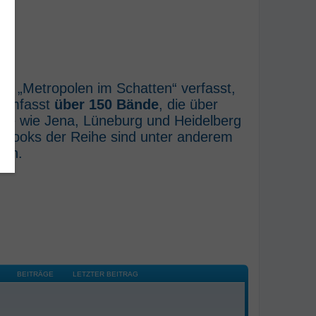
he „Metropolen im Schatten“ verfasst,
e umfasst
über 150 Bände
, die über
rte wie Jena, Lüneburg und Heidelberg
E-Books der Reihe sind unter anderem
ich.
BEITRÄGE
LETZTER BEITRAG