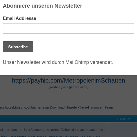
 der die umfangreiche Dark- und Urban-Fantasy-Rei
e Szenarien des Jahres 2100 verwandelt. Die Seri
 Hugendubel vertrieben werden. Die Werke, die O
osphäre und technologische Themen bekannt. Die 
r Hugendubel, Amazon und Barnes & Noble erhältl
https://payhip.com/MetropolenimSchatten
(Werbung in eigener Sache)
rschutzaktivist
,
Kochbücher zum Download
,
Tag-der-Tiere-Hannover
,
Team
THEMEN
ich treffen, um ihre Abenteuer zu teilen, Geheimtipps auszutauschen
,
mpc
,
Tierschutzaktivist
,
Kochbücher zum Download
,
Tag-der-Tiere-