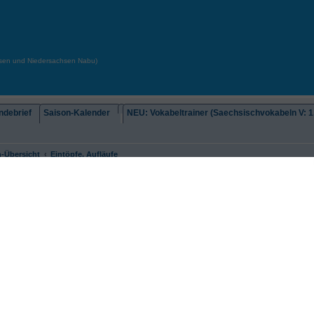
chsen und Niedersachsen Nabu)
debrief
Saison-Kalender
NEU: Vokabeltrainer (Saechsischvokabeln V: 1.
-Übersicht
Eintöpfe, Aufläufe