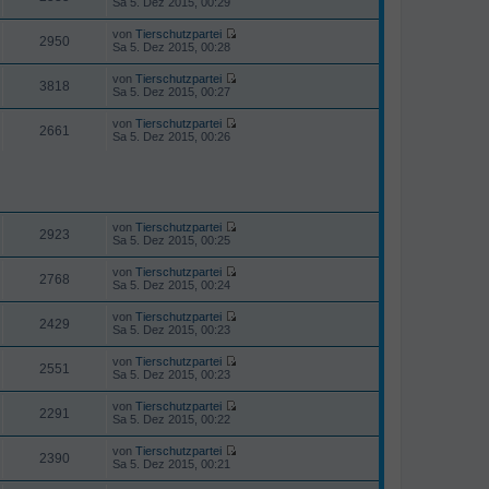
Sa 5. Dez 2015, 00:29
r
g
s
t
e
B
t
r
u
e
von
Tierschutzpartei
e
a
e
2950
i
N
Sa 5. Dez 2015, 00:28
r
g
s
t
e
B
t
r
u
e
von
Tierschutzpartei
e
a
e
3818
i
N
Sa 5. Dez 2015, 00:27
r
g
s
t
e
B
t
r
u
e
von
Tierschutzpartei
e
a
e
2661
i
N
Sa 5. Dez 2015, 00:26
r
g
s
t
e
B
t
r
u
e
e
a
e
i
r
g
s
t
B
t
r
e
e
a
i
r
von
Tierschutzpartei
g
2923
t
N
B
Sa 5. Dez 2015, 00:25
r
e
e
a
u
i
von
Tierschutzpartei
g
e
2768
t
N
Sa 5. Dez 2015, 00:24
s
r
e
t
a
u
von
Tierschutzpartei
e
g
e
2429
N
Sa 5. Dez 2015, 00:23
r
s
e
B
t
u
e
von
Tierschutzpartei
e
e
2551
i
N
Sa 5. Dez 2015, 00:23
r
s
t
e
B
t
r
u
e
von
Tierschutzpartei
e
a
e
2291
i
N
Sa 5. Dez 2015, 00:22
r
g
s
t
e
B
t
r
u
e
von
Tierschutzpartei
e
a
e
2390
i
N
Sa 5. Dez 2015, 00:21
r
g
s
t
e
B
t
r
u