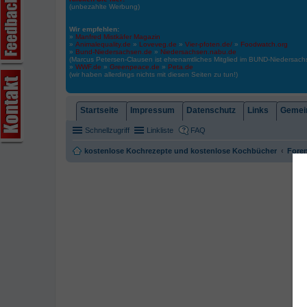
(unbezahlte Werbung)
Wir empfehlen:
»
Manfred Mistkäfer Magazin
»
Animalequality.de
»
Loveveg.de
»
Vier-pfoten.de/
»
Foodwatch.org
»
Bund-Niedersachsen.de
»
Niedersachsen.nabu.de
(Marcus Petersen-Clausen ist ehrenamtliches Mitglied im BUND-Niedersa
»
WWF.de
»
Greenpeace.de
»
Peta.de
(wir haben allerdings nichts mit diesen Seiten zu tun!)
Startseite
Impressum
Datenschutz
Links
Gemein
Schnellzugriff
Linkliste
FAQ
kostenlose Kochrezepte und kostenlose Kochbücher
Foren