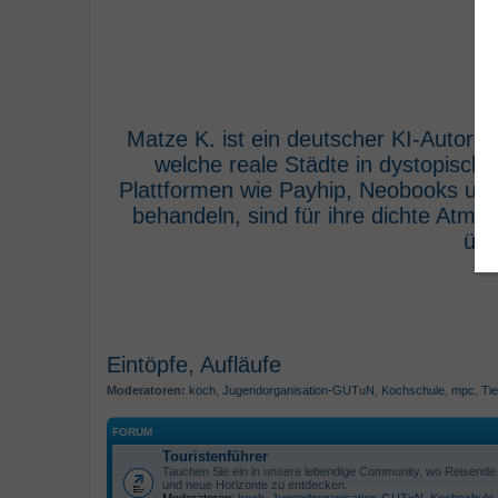
Matze K. ist ein deutscher KI-Autor,
welche reale Städte in dystopisch
Plattformen wie Payhip, Neobooks und
behandeln, sind für ihre dichte Atm
übe
Eintöpfe, Aufläufe
Moderatoren:
koch
,
Jugendorganisation-GUTuN
,
Kochschule
,
mpc
,
Tie
FORUM
Touristenführer
Tauchen Sie ein in unsere lebendige Community, wo Reisende s
und neue Horizonte zu entdecken.
Moderatoren:
koch
,
Jugendorganisation-GUTuN
,
Kochschule