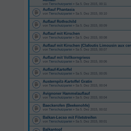
von
Tierschutzpartei
» Sa 5. Dez 2015, 00:11
Auflauf Phantasia
von
Tierschutzpartei
» Sa 5. Dez 2015, 00:10
Auflauf Rothschild
von
Tierschutzpartei
» Sa 5. Dez 2015, 00:09
Auflauf mit Kirschen
von
Tierschutzpartei
» Sa 5. Dez 2015, 00:08
Auflauf mit Kirschen (Clafoutis Limousin aux cer
von
Tierschutzpartei
» Sa 5. Dez 2015, 00:07
Auflauf mit Vollkorngriess
von
Tierschutzpartei
» Sa 5. Dez 2015, 00:06
Auflauf-Kartoffel
von
Tierschutzpartei
» Sa 5. Dez 2015, 00:05
Austernpilz-Kartoffel Gratin
von
Tierschutzpartei
» Sa 5. Dez 2015, 00:04
Avignoner Hammelauflauf
von
Tierschutzpartei
» Sa 5. Dez 2015, 00:04
Baeckerofen (Beekenohfe)
von
Tierschutzpartei
» Sa 5. Dez 2015, 00:02
Balkan-Lecso mit Filetstreifen
von
Tierschutzpartei
» Sa 5. Dez 2015, 00:01
Balkantopf