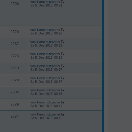
e
von
Tierschutzpartei
e
a
e
2308
i
N
Sa 5. Dez 2015, 00:21
r
g
s
t
e
B
t
r
u
e
e
a
e
i
r
g
s
t
B
t
r
e
e
a
i
r
von
Tierschutzpartei
g
2320
t
N
B
Sa 5. Dez 2015, 00:20
r
e
e
a
u
i
von
Tierschutzpartei
g
e
2267
t
N
Sa 5. Dez 2015, 00:19
s
r
e
t
a
u
von
Tierschutzpartei
e
g
e
2723
N
Sa 5. Dez 2015, 00:18
r
s
e
B
t
u
e
von
Tierschutzpartei
e
e
2619
i
N
Sa 5. Dez 2015, 00:17
r
s
t
e
B
t
r
u
e
von
Tierschutzpartei
e
a
e
3029
i
N
Sa 5. Dez 2015, 00:17
r
g
s
t
e
B
t
r
u
e
von
Tierschutzpartei
e
a
e
2304
i
N
Sa 5. Dez 2015, 00:15
r
g
s
t
e
B
t
r
u
e
von
Tierschutzpartei
e
a
e
2529
i
N
Sa 5. Dez 2015, 00:14
r
g
s
t
e
B
t
r
u
e
von
Tierschutzpartei
e
a
e
2624
i
N
Sa 5. Dez 2015, 00:11
r
g
s
t
e
B
t
r
u
e
e
a
e
i
r
g
s
t