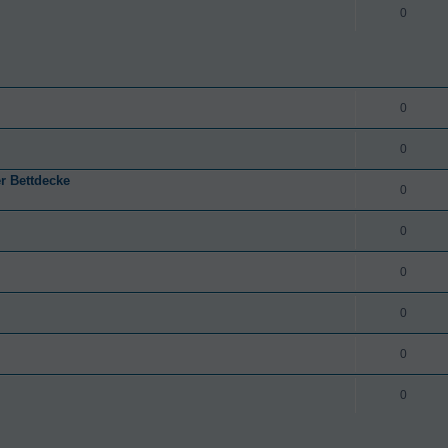
0
0
0
r Bettdecke
0
0
0
0
0
0