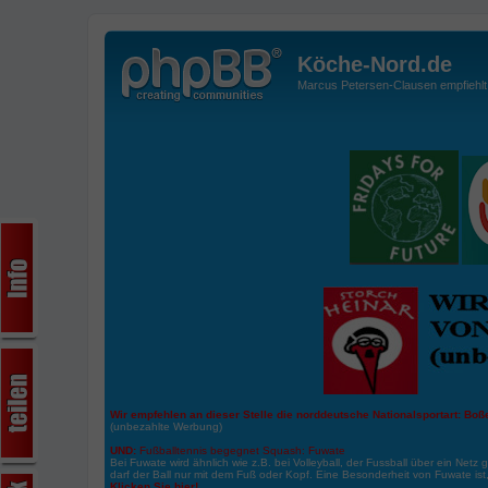
Köche-Nord.de
Marcus Petersen-Clausen empfiehlt d
Wir empfehlen an dieser Stelle die norddeutsche Nationalsportart:
Boße
(unbezahlte Werbung)
UND:
Fußballtennis begegnet Squash: Fuwate
Bei Fuwate wird ähnlich wie z.B. bei Volleyball, der Fussball über ein Netz 
darf der Ball nur mit dem Fuß oder Kopf. Eine Besonderheit von Fuwate ist
Klicken Sie hier!