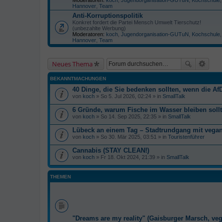
Hannover
,
Team
Anti-Korruptionspolitik
Konkret fordert die Partei Mensch Umwelt Tierschutz!
(unbezahlte Werbung)
Moderatoren:
koch
,
Jugendorganisation-GUTuN
,
Kochschule
Hannover
,
Team
Neues Thema
BEKANNTMACHUNGEN
40 Dinge, die Sie bedenken sollten, wenn die AfD
von
koch
» So 5. Jul 2026, 02:24 » in
SmallTalk
6 Gründe, warum Fische im Wasser bleiben soll
von
koch
» So 14. Sep 2025, 22:35 » in
SmallTalk
Lübeck an einem Tag – Stadtrundgang mit veg
von
koch
» So 30. Mär 2025, 03:51 » in
Touristenführer
Cannabis (STAY CLEAN!)
von
koch
» Fr 18. Okt 2024, 21:39 » in
SmallTalk
THEMEN
"Dreams are my reality" (Gaisburger Marsch, ve