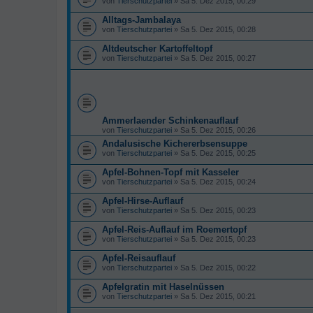
von
Tierschutzpartei
» Sa 5. Dez 2015, 00:29
Alltags-Jambalaya
von
Tierschutzpartei
» Sa 5. Dez 2015, 00:28
Altdeutscher Kartoffeltopf
von
Tierschutzpartei
» Sa 5. Dez 2015, 00:27
Ammerlaender Schinkenauflauf
von
Tierschutzpartei
» Sa 5. Dez 2015, 00:26
Andalusische Kichererbsensuppe
von
Tierschutzpartei
» Sa 5. Dez 2015, 00:25
Apfel-Bohnen-Topf mit Kasseler
von
Tierschutzpartei
» Sa 5. Dez 2015, 00:24
Apfel-Hirse-Auflauf
von
Tierschutzpartei
» Sa 5. Dez 2015, 00:23
Apfel-Reis-Auflauf im Roemertopf
von
Tierschutzpartei
» Sa 5. Dez 2015, 00:23
Apfel-Reisauflauf
von
Tierschutzpartei
» Sa 5. Dez 2015, 00:22
Apfelgratin mit Haselnüssen
von
Tierschutzpartei
» Sa 5. Dez 2015, 00:21