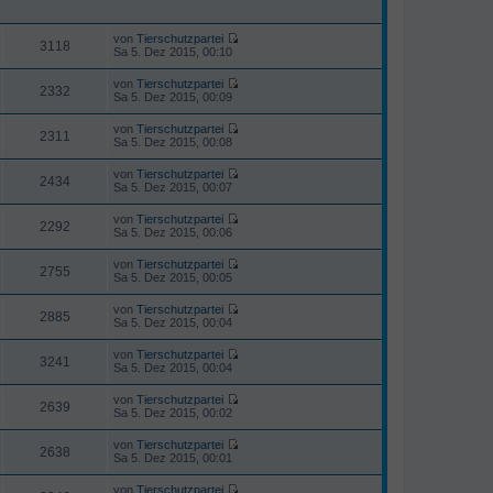
B
t
r
e
e
a
i
r
von
Tierschutzpartei
g
3118
t
N
B
Sa 5. Dez 2015, 00:10
r
e
e
a
u
i
von
Tierschutzpartei
g
e
2332
t
N
Sa 5. Dez 2015, 00:09
s
r
e
t
a
u
von
Tierschutzpartei
e
g
e
2311
N
Sa 5. Dez 2015, 00:08
r
s
e
B
t
u
e
von
Tierschutzpartei
e
e
2434
i
N
Sa 5. Dez 2015, 00:07
r
s
t
e
B
t
r
u
e
von
Tierschutzpartei
e
a
e
2292
i
N
Sa 5. Dez 2015, 00:06
r
g
s
t
e
B
t
r
u
e
von
Tierschutzpartei
e
a
e
2755
i
N
Sa 5. Dez 2015, 00:05
r
g
s
t
e
B
t
r
u
e
von
Tierschutzpartei
e
a
e
2885
i
N
Sa 5. Dez 2015, 00:04
r
g
s
t
e
B
t
r
u
e
von
Tierschutzpartei
e
a
e
3241
i
N
Sa 5. Dez 2015, 00:04
r
g
s
t
e
B
t
r
u
e
von
Tierschutzpartei
e
a
e
2639
i
N
Sa 5. Dez 2015, 00:02
r
g
s
t
e
B
t
r
u
e
von
Tierschutzpartei
e
a
e
2638
i
N
Sa 5. Dez 2015, 00:01
r
g
s
t
e
B
t
r
u
e
von
Tierschutzpartei
e
a