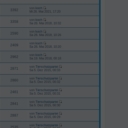
t
r
e
a
r
von
koch
3392
g
N
B
Mi 26. Mai 2021, 17:20
e
e
u
i
von
koch
e
3358
t
N
Sa 26. Mai 2018, 10:32
s
r
e
t
a
u
von
koch
e
g
e
2590
N
Sa 26. Mai 2018, 10:26
r
s
e
B
t
u
e
von
koch
e
e
2409
i
N
Sa 26. Mai 2018, 10:20
r
s
t
e
B
t
r
u
e
von
koch
e
a
e
2962
i
N
Sa 19. Mai 2018, 00:18
r
g
s
t
e
B
t
r
u
e
von
Tierschutzpartei
e
a
e
2871
i
N
Sa 5. Dez 2015, 00:33
r
g
s
t
e
B
t
r
u
e
von
Tierschutzpartei
e
a
e
2860
i
N
Sa 5. Dez 2015, 00:32
r
g
s
t
e
B
t
r
u
e
von
Tierschutzpartei
e
a
e
2461
i
N
Sa 5. Dez 2015, 00:31
r
g
s
t
e
B
t
r
u
e
von
Tierschutzpartei
e
a
e
2841
i
N
Sa 5. Dez 2015, 00:30
r
g
s
t
e
B
t
r
u
e
von
Tierschutzpartei
e
a
e
2887
i
N
Sa 5. Dez 2015, 00:29
r
g
s
t
e
B
t
r
u
e
von
Tierschutzpartei
e
a
e
2535
i
N