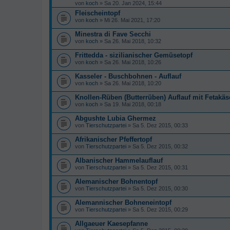
von
koch
» Sa 20. Jan 2024, 15:44
Fleischeintopf
von
koch
» Mi 26. Mai 2021, 17:20
Minestra di Fave Secchi
von
koch
» Sa 26. Mai 2018, 10:32
Frittedda - sizilianischer Gemüsetopf
von
koch
» Sa 26. Mai 2018, 10:26
Kasseler - Buschbohnen - Auflauf
von
koch
» Sa 26. Mai 2018, 10:20
Knollen-Rüben (Butterrüben) Auflauf mit Fetakäs
von
koch
» Sa 19. Mai 2018, 00:18
Abgushte Lubia Ghermez
von
Tierschutzpartei
» Sa 5. Dez 2015, 00:33
Afrikanischer Pfeffertopf
von
Tierschutzpartei
» Sa 5. Dez 2015, 00:32
Albanischer Hammelauflauf
von
Tierschutzpartei
» Sa 5. Dez 2015, 00:31
Alemanischer Bohnentopf
von
Tierschutzpartei
» Sa 5. Dez 2015, 00:30
Alemannischer Bohneneintopf
von
Tierschutzpartei
» Sa 5. Dez 2015, 00:29
Allgaeuer Kaesepfanne