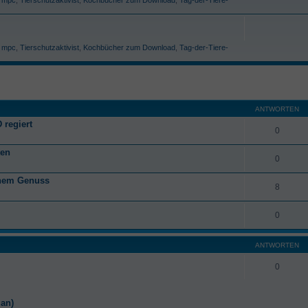
,
mpc
,
Tierschutzaktivist
,
Kochbücher zum Download
,
Tag-der-Tiere-
ANTWORTEN
 regiert
0
ten
0
anem Genuss
8
0
ANTWORTEN
0
gan)