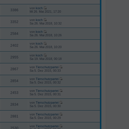
t
r
e
a
r
von
koch
3386
g
N
B
Mi 26. Mai 2021, 17:20
e
e
u
i
von
koch
e
3352
t
N
Sa 26. Mai 2018, 10:32
s
r
e
t
a
u
von
koch
e
g
e
2584
N
Sa 26. Mai 2018, 10:26
r
s
e
B
t
u
e
von
koch
e
e
2402
i
N
Sa 26. Mai 2018, 10:20
r
s
t
e
B
t
r
u
e
von
koch
e
a
e
2955
i
N
Sa 19. Mai 2018, 00:18
r
g
s
t
e
B
t
r
u
e
von
Tierschutzpartei
e
a
e
2867
i
N
Sa 5. Dez 2015, 00:33
r
g
s
t
e
B
t
r
u
e
von
Tierschutzpartei
e
a
e
2854
i
N
Sa 5. Dez 2015, 00:32
r
g
s
t
e
B
t
r
u
e
von
Tierschutzpartei
e
a
e
2453
i
N
Sa 5. Dez 2015, 00:31
r
g
s
t
e
B
t
r
u
e
von
Tierschutzpartei
e
a
e
2834
i
N
Sa 5. Dez 2015, 00:30
r
g
s
t
e
B
t
r
u
e
von
Tierschutzpartei
e
a
e
2881
i
N
Sa 5. Dez 2015, 00:29
r
g
s
t
e
B
t
r
u
e
von
Tierschutzpartei
e
a
e
2530
i
N