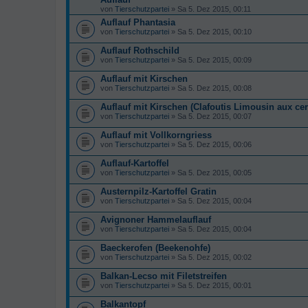
von
Tierschutzpartei
» Sa 5. Dez 2015, 00:11
Auflauf Phantasia
von
Tierschutzpartei
» Sa 5. Dez 2015, 00:10
Auflauf Rothschild
von
Tierschutzpartei
» Sa 5. Dez 2015, 00:09
Auflauf mit Kirschen
von
Tierschutzpartei
» Sa 5. Dez 2015, 00:08
Auflauf mit Kirschen (Clafoutis Limousin aux cer
von
Tierschutzpartei
» Sa 5. Dez 2015, 00:07
Auflauf mit Vollkorngriess
von
Tierschutzpartei
» Sa 5. Dez 2015, 00:06
Auflauf-Kartoffel
von
Tierschutzpartei
» Sa 5. Dez 2015, 00:05
Austernpilz-Kartoffel Gratin
von
Tierschutzpartei
» Sa 5. Dez 2015, 00:04
Avignoner Hammelauflauf
von
Tierschutzpartei
» Sa 5. Dez 2015, 00:04
Baeckerofen (Beekenohfe)
von
Tierschutzpartei
» Sa 5. Dez 2015, 00:02
Balkan-Lecso mit Filetstreifen
von
Tierschutzpartei
» Sa 5. Dez 2015, 00:01
Balkantopf