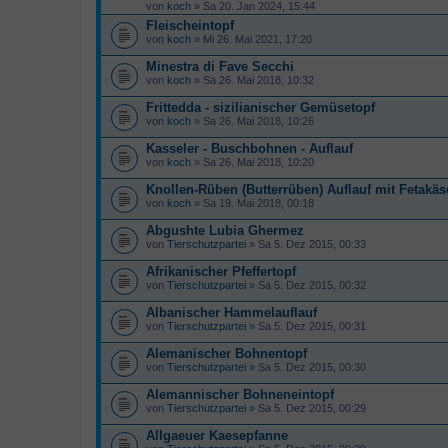
von
koch
» Sa 20. Jan 2024, 15:44
Fleischeintopf
von
koch
» Mi 26. Mai 2021, 17:20
Minestra di Fave Secchi
von
koch
» Sa 26. Mai 2018, 10:32
Frittedda - sizilianischer Gemüsetopf
von
koch
» Sa 26. Mai 2018, 10:26
Kasseler - Buschbohnen - Auflauf
von
koch
» Sa 26. Mai 2018, 10:20
Knollen-Rüben (Butterrüben) Auflauf mit Fetakäs
von
koch
» Sa 19. Mai 2018, 00:18
Abgushte Lubia Ghermez
von
Tierschutzpartei
» Sa 5. Dez 2015, 00:33
Afrikanischer Pfeffertopf
von
Tierschutzpartei
» Sa 5. Dez 2015, 00:32
Albanischer Hammelauflauf
von
Tierschutzpartei
» Sa 5. Dez 2015, 00:31
Alemanischer Bohnentopf
von
Tierschutzpartei
» Sa 5. Dez 2015, 00:30
Alemannischer Bohneneintopf
von
Tierschutzpartei
» Sa 5. Dez 2015, 00:29
Allgaeuer Kaesepfanne