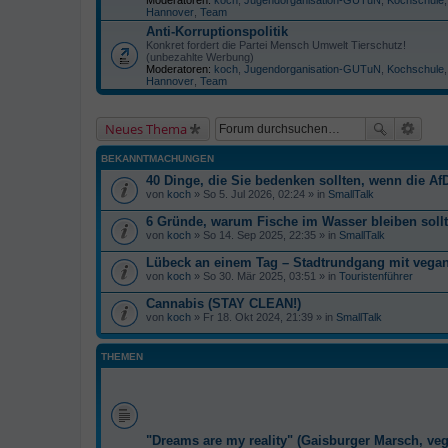
Hannover
,
Team
Anti-Korruptionspolitik
Konkret fordert die Partei Mensch Umwelt Tierschutz!
(unbezahlte Werbung)
Moderatoren:
koch
,
Jugendorganisation-GUTuN
,
Kochschule
Hannover
,
Team
Neues Thema
BEKANNTMACHUNGEN
40 Dinge, die Sie bedenken sollten, wenn die AfD
von
koch
» So 5. Jul 2026, 02:24 » in
SmallTalk
6 Gründe, warum Fische im Wasser bleiben soll
von
koch
» So 14. Sep 2025, 22:35 » in
SmallTalk
Lübeck an einem Tag – Stadtrundgang mit veg
von
koch
» So 30. Mär 2025, 03:51 » in
Touristenführer
Cannabis (STAY CLEAN!)
von
koch
» Fr 18. Okt 2024, 21:39 » in
SmallTalk
THEMEN
"Dreams are my reality" (Gaisburger Marsch, ve