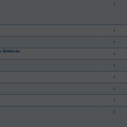
0
0
0
r Bettdecke
0
0
0
0
0
0