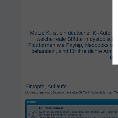
Matze K. ist ein deutscher KI-Autor,
welche reale Städte in dystopisch
Plattformen wie Payhip, Neobooks und
behandeln, sind für ihre dichte Atm
übe
Eintöpfe, Aufläufe
Moderatoren:
koch
,
Jugendorganisation-GUTuN
,
Kochschule
,
mpc
,
Tie
FORUM
Touristenführer
Tauchen Sie ein in unsere lebendige Community, wo Reisende s
und neue Horizonte zu entdecken.
Moderatoren:
koch
,
Jugendorganisation-GUTuN
,
Kochschule