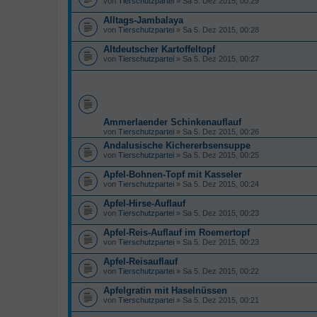
von
Tierschutzpartei
» Sa 5. Dez 2015, 00:29
Alltags-Jambalaya
von
Tierschutzpartei
» Sa 5. Dez 2015, 00:28
Altdeutscher Kartoffeltopf
von
Tierschutzpartei
» Sa 5. Dez 2015, 00:27
Ammerlaender Schinkenauflauf
von
Tierschutzpartei
» Sa 5. Dez 2015, 00:26
Andalusische Kichererbsensuppe
von
Tierschutzpartei
» Sa 5. Dez 2015, 00:25
Apfel-Bohnen-Topf mit Kasseler
von
Tierschutzpartei
» Sa 5. Dez 2015, 00:24
Apfel-Hirse-Auflauf
von
Tierschutzpartei
» Sa 5. Dez 2015, 00:23
Apfel-Reis-Auflauf im Roemertopf
von
Tierschutzpartei
» Sa 5. Dez 2015, 00:23
Apfel-Reisauflauf
von
Tierschutzpartei
» Sa 5. Dez 2015, 00:22
Apfelgratin mit Haselnüssen
von
Tierschutzpartei
» Sa 5. Dez 2015, 00:21