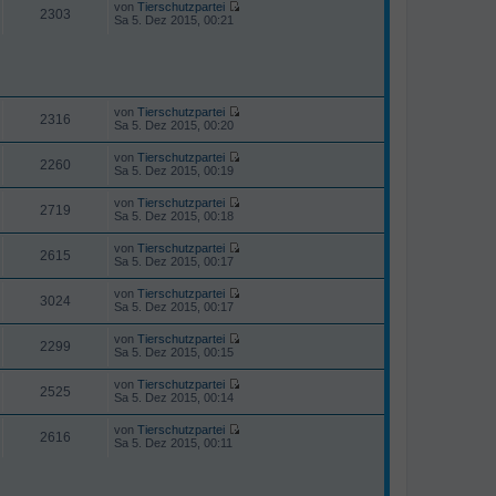
e
von
Tierschutzpartei
e
a
e
2303
i
N
Sa 5. Dez 2015, 00:21
r
g
s
t
e
B
t
r
u
e
e
a
e
i
r
g
s
t
B
t
r
e
e
a
i
r
von
Tierschutzpartei
g
2316
t
N
B
Sa 5. Dez 2015, 00:20
r
e
e
a
u
i
von
Tierschutzpartei
g
e
2260
t
N
Sa 5. Dez 2015, 00:19
s
r
e
t
a
u
von
Tierschutzpartei
e
g
e
2719
N
Sa 5. Dez 2015, 00:18
r
s
e
B
t
u
e
von
Tierschutzpartei
e
e
2615
i
N
Sa 5. Dez 2015, 00:17
r
s
t
e
B
t
r
u
e
von
Tierschutzpartei
e
a
e
3024
i
N
Sa 5. Dez 2015, 00:17
r
g
s
t
e
B
t
r
u
e
von
Tierschutzpartei
e
a
e
2299
i
N
Sa 5. Dez 2015, 00:15
r
g
s
t
e
B
t
r
u
e
von
Tierschutzpartei
e
a
e
2525
i
N
Sa 5. Dez 2015, 00:14
r
g
s
t
e
B
t
r
u
e
von
Tierschutzpartei
e
a
e
2616
i
N
Sa 5. Dez 2015, 00:11
r
g
s
t
e
B
t
r
u
e
e
a
e
i
r
g
s
t