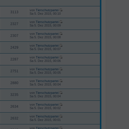
B
t
r
e
e
a
i
r
von
Tierschutzpartei
g
3113
t
N
B
Sa 5. Dez 2015, 00:10
r
e
e
a
u
i
von
Tierschutzpartei
g
e
2327
t
N
Sa 5. Dez 2015, 00:09
s
r
e
t
a
u
von
Tierschutzpartei
e
g
e
2307
N
Sa 5. Dez 2015, 00:08
r
s
e
B
t
u
e
von
Tierschutzpartei
e
e
2429
i
N
Sa 5. Dez 2015, 00:07
r
s
t
e
B
t
r
u
e
von
Tierschutzpartei
e
a
e
2287
i
N
Sa 5. Dez 2015, 00:06
r
g
s
t
e
B
t
r
u
e
von
Tierschutzpartei
e
a
e
2751
i
N
Sa 5. Dez 2015, 00:05
r
g
s
t
e
B
t
r
u
e
von
Tierschutzpartei
e
a
e
2880
i
N
Sa 5. Dez 2015, 00:04
r
g
s
t
e
B
t
r
u
e
von
Tierschutzpartei
e
a
e
3235
i
N
Sa 5. Dez 2015, 00:04
r
g
s
t
e
B
t
r
u
e
von
Tierschutzpartei
e
a
e
2634
i
N
Sa 5. Dez 2015, 00:02
r
g
s
t
e
B
t
r
u
e
von
Tierschutzpartei
e
a
e
2632
i
N
Sa 5. Dez 2015, 00:01
r
g
s
t
e
B
t
r
u
e
von
Tierschutzpartei
e
a