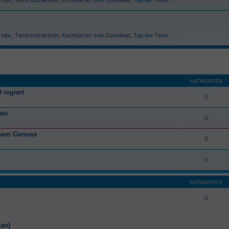
,
mpc
,
Tierschutzaktivist
,
Kochbücher zum Download
,
Tag-der-Tiere-
ANTWORTEN
 regiert
0
ten
0
anem Genuss
8
0
ANTWORTEN
0
gan)