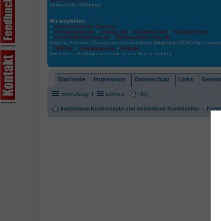
(unbezahlte Werbung)
Wir empfehlen:
»
Manfred Mistkäfer Magazin
»
Animalequality.de
»
Loveveg.de
»
Vier-pfoten.de/
»
Foodwatch.org
»
Bund-Niedersachsen.de
»
Niedersachsen.nabu.de
(Marcus Petersen-Clausen ist ehrenamtliches Mitglied im BUND-Niedersa
»
WWF.de
»
Greenpeace.de
»
Peta.de
(wir haben allerdings nichts mit diesen Seiten zu tun!)
Startseite
Impressum
Datenschutz
Links
Gemein
Schnellzugriff
Linkliste
FAQ
kostenlose Kochrezepte und kostenlose Kochbücher
Foren