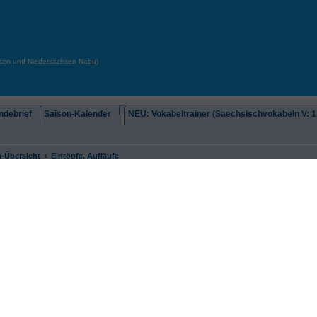
chsen und Niedersachsen Nabu)
debrief
Saison-Kalender
NEU: Vokabeltrainer (Saechsischvokabeln V: 1.
-Übersicht
Eintöpfe, Aufläufe