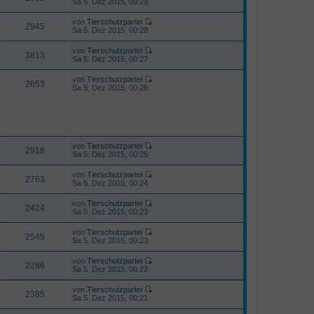
Sa 5. Dez 2015, 00:29
r
g
s
t
e
B
t
r
u
e
von
Tierschutzpartei
e
a
e
2945
i
N
Sa 5. Dez 2015, 00:28
r
g
s
t
e
B
t
r
u
e
von
Tierschutzpartei
e
a
e
3813
i
N
Sa 5. Dez 2015, 00:27
r
g
s
t
e
B
t
r
u
e
von
Tierschutzpartei
e
a
e
2653
i
N
Sa 5. Dez 2015, 00:26
r
g
s
t
e
B
t
r
u
e
e
a
e
i
r
g
s
t
B
t
r
e
e
a
i
r
von
Tierschutzpartei
g
2918
t
N
B
Sa 5. Dez 2015, 00:25
r
e
e
a
u
i
von
Tierschutzpartei
g
e
2763
t
N
Sa 5. Dez 2015, 00:24
s
r
e
t
a
u
von
Tierschutzpartei
e
g
e
2424
N
Sa 5. Dez 2015, 00:23
r
s
e
B
t
u
e
von
Tierschutzpartei
e
e
2545
i
N
Sa 5. Dez 2015, 00:23
r
s
t
e
B
t
r
u
e
von
Tierschutzpartei
e
a
e
2286
i
N
Sa 5. Dez 2015, 00:22
r
g
s
t
e
B
t
r
u
e
von
Tierschutzpartei
e
a
e
2385
i
N
Sa 5. Dez 2015, 00:21
r
g
s
t
e
B
t
r
u