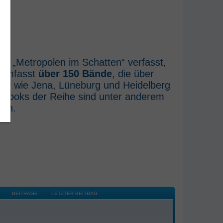
he „Metropolen im Schatten“ verfasst,
e umfasst
über 150 Bände
, die über
rte wie Jena, Lüneburg und Heidelberg
E-Books der Reihe sind unter anderem
ich.
BEITRÄGE
LETZTER BEITRAG