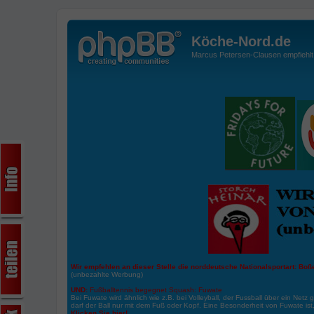
Köche-Nord.de
Marcus Petersen-Clausen empfiehlt d
Wir empfehlen an dieser Stelle die norddeutsche Nationalsportart:
Boße
(unbezahlte Werbung)
UND:
Fußballtennis begegnet Squash: Fuwate
Bei Fuwate wird ähnlich wie z.B. bei Volleyball, der Fussball über ein Netz 
darf der Ball nur mit dem Fuß oder Kopf. Eine Besonderheit von Fuwate ist
Klicken Sie hier!