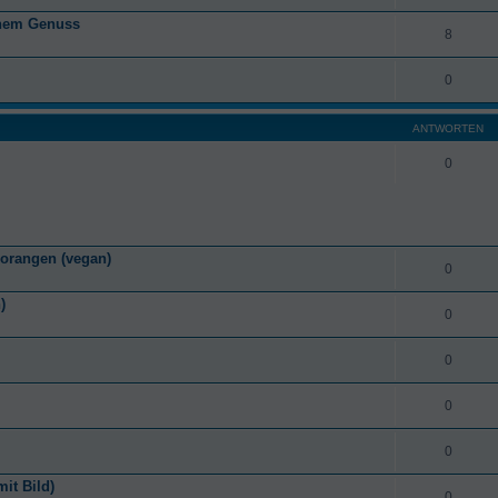
anem Genuss
8
0
ANTWORTEN
0
zorangen (vegan)
0
)
0
0
0
0
it Bild)
0