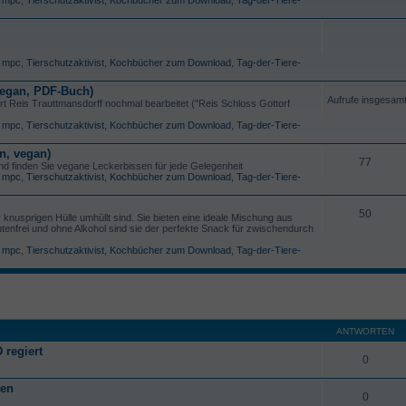
,
mpc
,
Tierschutzaktivist
,
Kochbücher zum Download
,
Tag-der-Tiere-
 vegan, PDF-Buch)
Aufrufe insgesam
t Reis Trauttmansdorff nochmal bearbeitet ("Reis Schloss Gottorf
,
mpc
,
Tierschutzaktivist
,
Kochbücher zum Download
,
Tag-der-Tiere-
n, vegan)
77
 und finden Sie vegane Leckerbissen für jede Gelegenheit
,
mpc
,
Tierschutzaktivist
,
Kochbücher zum Download
,
Tag-der-Tiere-
50
r knusprigen Hülle umhüllt sind. Sie bieten eine ideale Mischung aus
tenfrei und ohne Alkohol sind sie der perfekte Snack für zwischendurch
,
mpc
,
Tierschutzaktivist
,
Kochbücher zum Download
,
Tag-der-Tiere-
ANTWORTEN
 regiert
0
ten
0