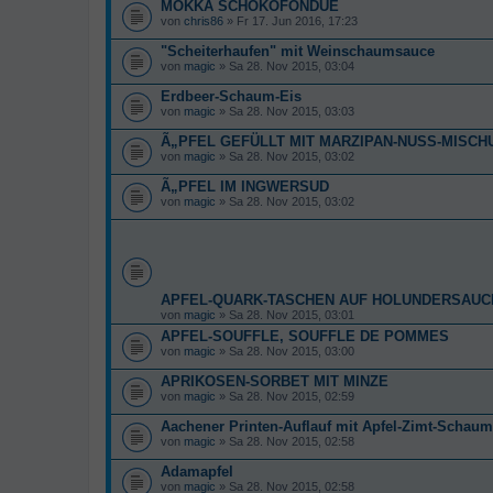
MOKKA SCHOKOFONDUE
von
chris86
» Fr 17. Jun 2016, 17:23
"Scheiterhaufen" mit Weinschaumsauce
von
magic
» Sa 28. Nov 2015, 03:04
Erdbeer-Schaum-Eis
von
magic
» Sa 28. Nov 2015, 03:03
Ã„PFEL GEFÜLLT MIT MARZIPAN-NUSS-MISCH
von
magic
» Sa 28. Nov 2015, 03:02
Ã„PFEL IM INGWERSUD
von
magic
» Sa 28. Nov 2015, 03:02
APFEL-QUARK-TASCHEN AUF HOLUNDERSAUC
von
magic
» Sa 28. Nov 2015, 03:01
APFEL-SOUFFLE, SOUFFLE DE POMMES
von
magic
» Sa 28. Nov 2015, 03:00
APRIKOSEN-SORBET MIT MINZE
von
magic
» Sa 28. Nov 2015, 02:59
Aachener Printen-Auflauf mit Apfel-Zimt-Schaum
von
magic
» Sa 28. Nov 2015, 02:58
Adamapfel
von
magic
» Sa 28. Nov 2015, 02:58