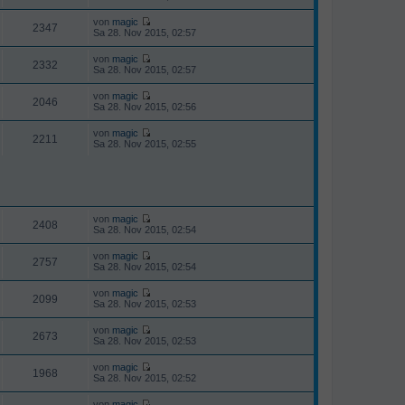
t
e
B
t
r
u
e
von
magic
e
a
e
2347
i
N
Sa 28. Nov 2015, 02:57
r
g
s
t
e
B
t
r
u
e
von
magic
e
a
e
2332
i
N
Sa 28. Nov 2015, 02:57
r
g
s
t
e
B
t
r
u
e
von
magic
e
a
e
2046
i
N
Sa 28. Nov 2015, 02:56
r
g
s
t
e
B
t
r
u
e
von
magic
e
a
e
2211
i
N
Sa 28. Nov 2015, 02:55
r
g
s
t
e
B
t
r
u
e
e
a
e
i
r
g
s
t
B
t
r
e
e
a
i
r
von
magic
g
2408
t
N
B
Sa 28. Nov 2015, 02:54
r
e
e
a
u
i
von
magic
g
e
2757
t
N
Sa 28. Nov 2015, 02:54
s
r
e
t
a
u
von
magic
e
g
e
2099
N
Sa 28. Nov 2015, 02:53
r
s
e
B
t
u
e
von
magic
e
e
2673
i
N
Sa 28. Nov 2015, 02:53
r
s
t
e
B
t
r
u
e
von
magic
e
a
e
1968
i
N
Sa 28. Nov 2015, 02:52
r
g
s
t
e
B
t
r
u
e
von
magic
e