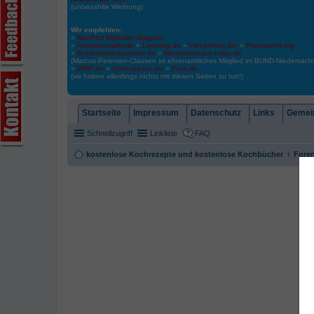
(unbezahlte Werbung)
Wir empfehlen:
»
Manfred Mistkäfer Magazin
»
Animalequality.de
»
Loveveg.de
»
Vier-pfoten.de/
»
Foodwatch.org
»
Bund-Niedersachsen.de
»
Niedersachsen.nabu.de
(Marcus Petersen-Clausen ist ehrenamtliches Mitglied im BUND-Niedersa
»
WWF.de
»
Greenpeace.de
»
Peta.de
(wir haben allerdings nichts mit diesen Seiten zu tun!)
Startseite
Impressum
Datenschutz
Links
Gemein
Schnellzugriff
Linkliste
FAQ
kostenlose Kochrezepte und kostenlose Kochbücher
Foren