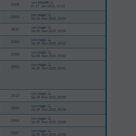
u
i
von
chris86
g
e
2208
t
N
Fr 17. Jun 2016, 17:23
s
r
e
t
a
u
von
magic
e
g
e
2900
N
Sa 28. Nov 2015, 03:04
r
s
e
B
t
u
e
von
magic
e
e
2637
i
N
Sa 28. Nov 2015, 03:03
r
s
t
e
B
t
r
u
e
von
magic
e
a
e
2484
i
N
Sa 28. Nov 2015, 03:02
r
g
s
t
e
B
t
r
u
e
von
magic
e
a
e
2499
i
N
Sa 28. Nov 2015, 03:02
r
g
s
t
e
B
t
r
u
e
von
magic
e
a
e
3083
i
N
Sa 28. Nov 2015, 03:01
r
g
s
t
e
B
t
r
u
e
e
a
e
i
r
g
s
t
B
t
r
e
e
a
i
r
von
magic
g
2410
t
N
B
Sa 28. Nov 2015, 03:00
r
e
e
a
u
i
von
magic
g
e
2802
t
N
Sa 28. Nov 2015, 02:59
s
r
e
t
a
u
von
magic
e
g
e
2464
N
Sa 28. Nov 2015, 02:58
r
s
e
B
t
u
e
von
magic
e
e
2667
i
N
Sa 28. Nov 2015, 02:58
r
s