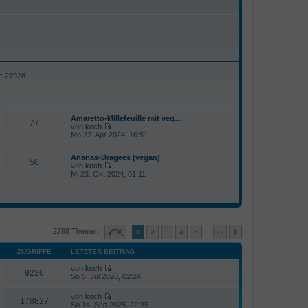
t: 27928
Amaretto-Millefeuille mit veg…
77
von
koch
N
Mo 22. Apr 2024, 16:51
e
u
Ananas-Dragees (vegan)
e
50
von
koch
s
N
Mi 23. Okt 2024, 01:11
t
e
e
u
r
e
B
s
e
t
i
e
t
r
2788 Themen
r
1
2
3
4
5
…
22
B
a
e
g
ZUGRIFFE
LETZTER BEITRAG
i
t
von
koch
r
9236
N
So 5. Jul 2026, 02:24
a
e
g
u
von
koch
e
178827
N
So 14. Sep 2025, 22:35
s