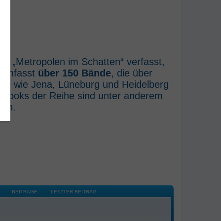
he „Metropolen im Schatten“ verfasst,
e umfasst
über 150 Bände
, die über
rte wie Jena, Lüneburg und Heidelberg
E-Books der Reihe sind unter anderem
ich.
BEITRÄGE
LETZTER BEITRAG