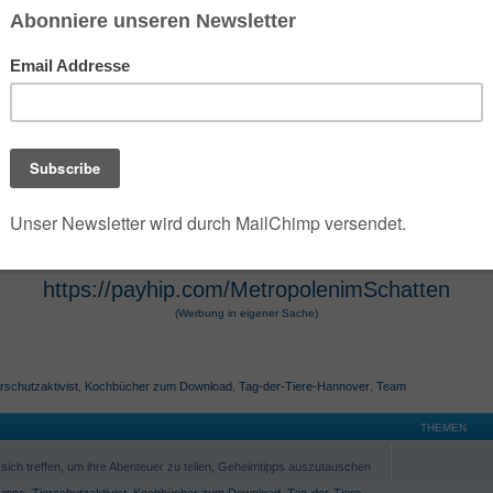
 der die umfangreiche Dark- und Urban-Fantasy-Rei
e Szenarien des Jahres 2100 verwandelt. Die Seri
 Hugendubel vertrieben werden. Die Werke, die O
osphäre und technologische Themen bekannt. Die 
r Hugendubel, Amazon und Barnes & Noble erhältl
https://payhip.com/MetropolenimSchatten
(Werbung in eigener Sache)
rschutzaktivist
,
Kochbücher zum Download
,
Tag-der-Tiere-Hannover
,
Team
THEMEN
ich treffen, um ihre Abenteuer zu teilen, Geheimtipps auszutauschen
,
mpc
,
Tierschutzaktivist
,
Kochbücher zum Download
,
Tag-der-Tiere-