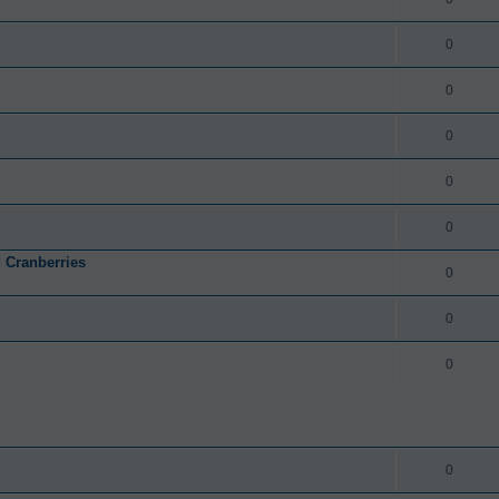
0
0
0
0
0
 Cranberries
0
0
0
0