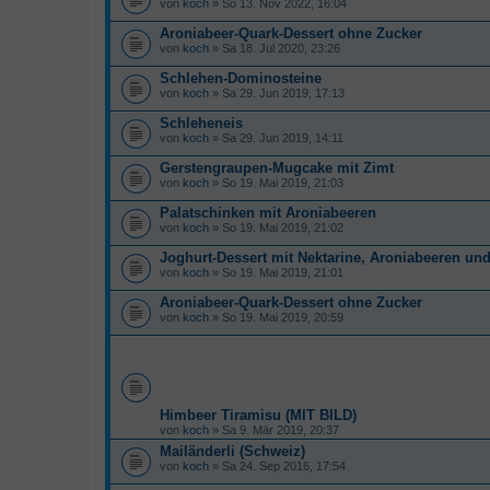
von
koch
» So 13. Nov 2022, 16:04
Aroniabeer-Quark-Dessert ohne Zucker
von
koch
» Sa 18. Jul 2020, 23:26
Schlehen-Dominosteine
von
koch
» Sa 29. Jun 2019, 17:13
Schleheneis
von
koch
» Sa 29. Jun 2019, 14:11
Gerstengraupen-Mugcake mit Zimt
von
koch
» So 19. Mai 2019, 21:03
Palatschinken mit Aroniabeeren
von
koch
» So 19. Mai 2019, 21:02
Joghurt-Dessert mit Nektarine, Aroniabeeren und
von
koch
» So 19. Mai 2019, 21:01
Aroniabeer-Quark-Dessert ohne Zucker
von
koch
» So 19. Mai 2019, 20:59
Himbeer Tiramisu (MIT BILD)
von
koch
» Sa 9. Mär 2019, 20:37
Mailänderli (Schweiz)
von
koch
» Sa 24. Sep 2016, 17:54