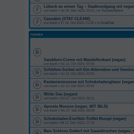
Lübeck an einem Tag – Stadtrundgang mit veg
von
koch
» So 30. Mär 2025, 03:51 » in
Touristenführer
Cannabis (STAY CLEAN!)
von
koch
» Fr 18. Okt 2024, 21:39 » in
SmallTalk
THEMEN
Sanddorn-Creme mit Mandelkrokant (vegan)
von
koch
» So 13. Okt 2024, 03:56
Schlehen-Sorbet mit Gin-Alternative und Gewür
von
koch
» So 13. Okt 2024, 03:50
Kastanienmousse mit Schokoladenglasur (vegan
von
koch
» So 13. Okt 2024, 03:42
Wilde Sau (vegan)
von
koch
» Do 27. Jun 2024, 00:11
Aporela Mousse (vegan, MIT BILD)
von
koch
» Mo 27. Mai 2024, 00:08
Schokoladen-Eierlikör-Trüffel-Rezept (vegan)
von
koch
» Mi 13. Dez 2023, 17:19
Reis Schloss Gottorf mit Sauerkirschen (vegan, m