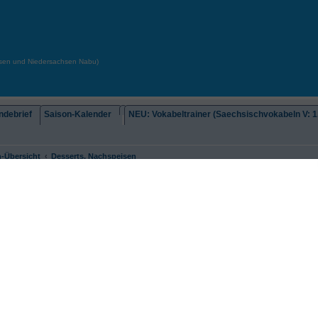
chsen und Niedersachsen Nabu)
debrief
Saison-Kalender
NEU: Vokabeltrainer (Saechsischvokabeln V: 1.
-Übersicht
Desserts, Nachspeisen