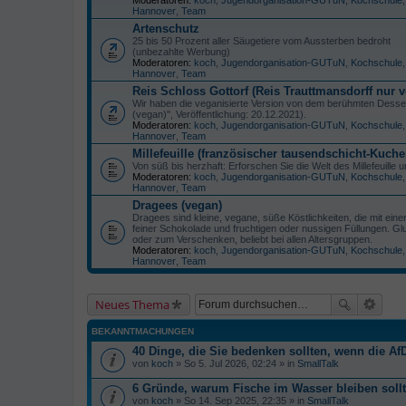
Hannover
,
Team
Artenschutz
25 bis 50 Prozent aller Säugetiere vom Aussterben bedroht
(unbezahlte Werbung)
Moderatoren:
koch
,
Jugendorganisation-GUTuN
,
Kochschule
Hannover
,
Team
Reis Schloss Gottorf (Reis Trauttmansdorff nur
Wir haben die veganisierte Version von dem berühmten Desser
(vegan)", Veröffentlichung: 20.12.2021).
Moderatoren:
koch
,
Jugendorganisation-GUTuN
,
Kochschule
Hannover
,
Team
Millefeuille (französischer tausendschicht-Kuche
Von süß bis herzhaft: Erforschen Sie die Welt des Millefeuille
Moderatoren:
koch
,
Jugendorganisation-GUTuN
,
Kochschule
Hannover
,
Team
Dragees (vegan)
Dragees sind kleine, vegane, süße Köstlichkeiten, die mit eine
feiner Schokolade und fruchtigen oder nussigen Füllungen. Glu
oder zum Verschenken, beliebt bei allen Altersgruppen.
Moderatoren:
koch
,
Jugendorganisation-GUTuN
,
Kochschule
Hannover
,
Team
Neues Thema
BEKANNTMACHUNGEN
40 Dinge, die Sie bedenken sollten, wenn die AfD
von
koch
» So 5. Jul 2026, 02:24 » in
SmallTalk
6 Gründe, warum Fische im Wasser bleiben soll
von
koch
» So 14. Sep 2025, 22:35 » in
SmallTalk