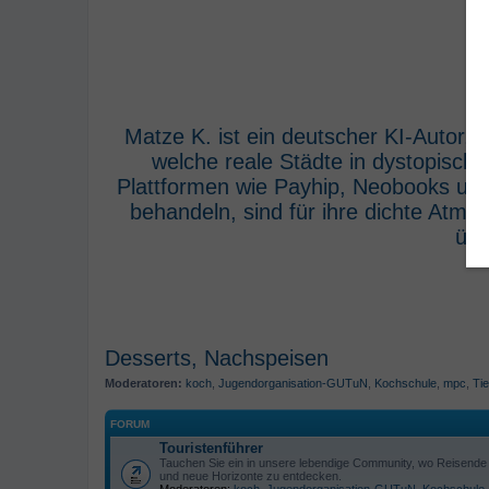
Matze K. ist ein deutscher KI-Autor,
welche reale Städte in dystopisch
Plattformen wie Payhip, Neobooks und
behandeln, sind für ihre dichte Atm
übe
Desserts, Nachspeisen
Moderatoren:
koch
,
Jugendorganisation-GUTuN
,
Kochschule
,
mpc
,
Tie
FORUM
Touristenführer
Tauchen Sie ein in unsere lebendige Community, wo Reisende s
und neue Horizonte zu entdecken.
Moderatoren:
koch
,
Jugendorganisation-GUTuN
,
Kochschule