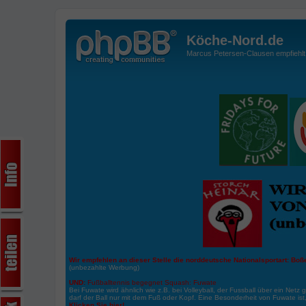
Köche-Nord.de
Marcus Petersen-Clausen empfiehlt d
Wir empfehlen an dieser Stelle die norddeutsche Nationalsportart:
Boße
(unbezahlte Werbung)
UND:
Fußballtennis begegnet Squash: Fuwate
Bei Fuwate wird ähnlich wie z.B. bei Volleyball, der Fussball über ein Netz 
darf der Ball nur mit dem Fuß oder Kopf. Eine Besonderheit von Fuwate ist
Klicken Sie hier!