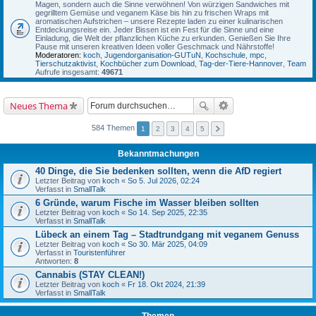
Magen, sondern auch die Sinne verwöhnen! Von würzigen Sandwiches mit
gegrilltem Gemüse und veganem Käse bis hin zu frischen Wraps mit
aromatischen Aufstrichen – unsere Rezepte laden zu einer kulinarischen
Entdeckungsreise ein. Jeder Bissen ist ein Fest für die Sinne und eine
Einladung, die Welt der pflanzlichen Küche zu erkunden. Genießen Sie Ihre
Pause mit unseren kreativen Ideen voller Geschmack und Nährstoffe!
Moderatoren:
koch
,
Jugendorganisation-GUTuN
,
Kochschule
,
mpc
,
Tierschutzaktivist
,
Kochbücher zum Download
,
Tag-der-Tiere-Hannover
,
Team
Aufrufe insgesamt:
49671
Neues Thema
584 Themen
1
2
3
4
5
Bekanntmachungen
40 Dinge, die Sie bedenken sollten, wenn die AfD regiert
Letzter Beitrag von
koch
«
So 5. Jul 2026, 02:24
Verfasst in
SmallTalk
6 Gründe, warum Fische im Wasser bleiben sollten
Letzter Beitrag von
koch
«
So 14. Sep 2025, 22:35
Verfasst in
SmallTalk
Lübeck an einem Tag – Stadtrundgang mit veganem Genuss
Letzter Beitrag von
koch
«
So 30. Mär 2025, 04:09
Verfasst in
Touristenführer
Antworten:
8
Cannabis (STAY CLEAN!)
Letzter Beitrag von
koch
«
Fr 18. Okt 2024, 21:39
Verfasst in
SmallTalk