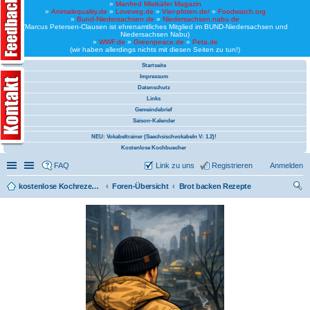
»
Manfred Mistkäfer Magazin
»
Animalequality.de
»
Loveveg.de
»
Vier-pfoten.de/
»
Foodwatch.org
»
Bund-Niedersachsen.de
»
Niedersachsen.nabu.de
(Marcus Petersen-Clausen ist ehrenamtliches Mitglied im BUND-Niedersachsen und
Niedersachsen Nabu)
»
WWF.de
»
Greenpeace.de
»
Peta.de
(wir haben allerdings nichts mit diesen Seiten zu tun!)
Startseite
Impressum
Datenschutz
Links
Gemeindebrief
Saison-Kalender
NEU: Vokabeltrainer (Saechsischvokabeln V: 1.2)!
Kostenlose Kochbuecher
Schnellzugriff
Linkliste
FAQ
Link zu uns
Registrieren
Anmelden
kostenlose Kochrezepte und kostenlose Kochbücher
Foren-Übersicht
Brot backen Rezepte
uc
he