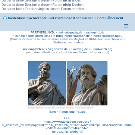
Du darfst deine Beiträge in diesem Forum
nicht
ändern.
Du darfst deine Beiträge in diesem Forum
nicht
löschen.
Du darfst
keine
Dateianhänge in diesem Forum erstellen.
kostenlose Kochrezepte und kostenlose Kochbücher
Foren-Übersicht
PARTNERLINKS:
»
animalequality.de
»
radiorpm1.de
»
zur-alten-post-ammeloe.de
»
Bund-Niedersachsen.de »
Niedersachsen.nabu
(Marcus Petersen-Clausen ist ehrenamtliches Mitglied im BUND-Niedersachsen und
Niedersachsen.nabu)
Wir empfehlen:
»
Veganstart.de
»
Loveveg.de
»
Foodwatch.org
(wir haben allerdings auch mit diesen Seiten nichts zu tun !)
(Simon Petrus und Paulus)
Link:
https://www.paulusdom.de/suche?
tx_kesearch_pi1%5Bpage%5D=1&tx_kesearch_pi1%5Bsword%5D=paulus&cHash=319ebb63
d5864b44cdf68565d9907da5
(unbezahlte Werbung)