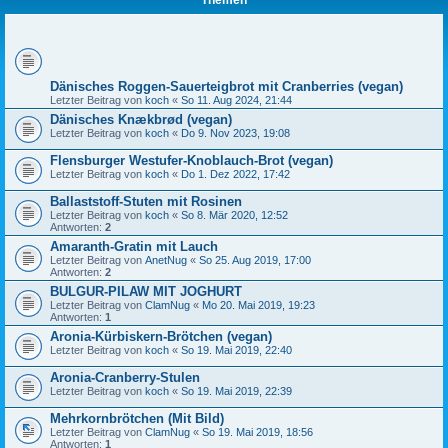
Themen
Dänisches Roggen-Sauerteigbrot mit Cranberries (vegan)
Letzter Beitrag von
koch
«
So 11. Aug 2024, 21:44
Dänisches Knækbrød (vegan)
Letzter Beitrag von
koch
«
Do 9. Nov 2023, 19:08
Flensburger Westufer-Knoblauch-Brot (vegan)
Letzter Beitrag von
koch
«
Do 1. Dez 2022, 17:42
Ballaststoff-Stuten mit Rosinen
Letzter Beitrag von
koch
«
So 8. Mär 2020, 12:52
Antworten:
2
Amaranth-Gratin mit Lauch
Letzter Beitrag von
AnetNug
«
So 25. Aug 2019, 17:00
Antworten:
2
BULGUR-PILAW MIT JOGHURT
Letzter Beitrag von
ClamNug
«
Mo 20. Mai 2019, 19:23
Antworten:
1
Aronia-Kürbiskern-Brötchen (vegan)
Letzter Beitrag von
koch
«
So 19. Mai 2019, 22:40
Aronia-Cranberry-Stulen
Letzter Beitrag von
koch
«
So 19. Mai 2019, 22:39
Mehrkornbrötchen (Mit Bild)
Letzter Beitrag von
ClamNug
«
So 19. Mai 2019, 18:56
Antworten:
1