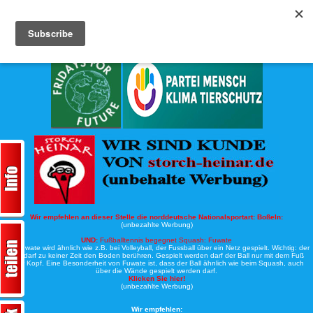
Köche-Nord.de
Werbung:
Wir empfehlen an dieser Stelle die norddeutsche Nationalsportart:
Boßeln:
(unbezahlte Werbung)
UND:
Fußballtennis begegnet Squash: Fuwate
Bei Fuwate wird ähnlich wie z.B. bei Volleyball, der Fussball über ein Netz gespielt. Wichtig: der
Ball darf zu keiner Zeit den Boden berühren. Gespielt werden darf der Ball nur mit dem Fuß
oder Kopf. Eine Besonderheit von Fuwate ist, dass der Ball ähnlich wie beim Squash, auch
über die Wände gespielt werden darf.
Klicken Sie hier!
(unbezahlte Werbung)
Wir empfehlen: