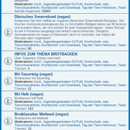
bewahren.
Moderatoren:
koch
,
Jugendorganisation-GUTuN
,
Kochschule
,
mpc
,
Tierschutzaktivist
,
Kochbücher zum Download
,
Tag-der-Tiere-Hannover
,
Team
Aufrufe insgesamt:
53683
Dänisches Smørrebrød (vegan)
Entdecken Sie eine Vielfalt an veganen dänischen Smørrebrød-Rezepten. Von
frischen Gemüsekombinationen bis zu herzhaften Belägen bieten wir 80 leckere
und kreative Ideen, die sich perfekt für jede Gelegenheit eignen. Jedes Rezept
ist auf 4 Portionen ausgelegt und einfach nachzumachen. Übrigens:
Normalerweise ist vegan in Dänemark nicht so verbreitet, wie haben die
Rezepte aber veganisiert!
Moderatoren:
koch
,
Jugendorganisation-GUTuN
,
Kochschule
,
mpc
,
Tierschutzaktivist
,
Kochbücher zum Download
,
Tag-der-Tiere-Hannover
,
Team
Themen:
80
INFOS ZUM THEMA BROTBACKEN
Über Teigarten, Gluten und mehr
Moderatoren:
koch
,
Jugendorganisation-GUTuN
,
Kochschule
,
mpc
,
Tierschutzaktivist
,
Kochbücher zum Download
,
Tag-der-Tiere-Hannover
,
Team
Themen:
4
Mit Sauerteig (vegan)
Brotbacken mit Sauerteig
Moderatoren:
koch
,
Jugendorganisation-GUTuN
,
Kochschule
,
mpc
,
Tierschutzaktivist
,
Kochbücher zum Download
,
Tag-der-Tiere-Hannover
,
Team
Themen:
22
Mit Hefe (vegan)
Brotbacken mit Hefe
Moderatoren:
koch
,
Jugendorganisation-GUTuN
,
Kochschule
,
mpc
,
Tierschutzaktivist
,
Kochbücher zum Download
,
Tag-der-Tiere-Hannover
,
Team
Themen:
163
Brotklassiker Weltweit (vegan)
Brotbacken mit Weltweit
Moderatoren:
koch
,
Jugendorganisation-GUTuN
,
Kochschule
,
mpc
,
Tierschutzaktivist
,
Kochbücher zum Download
,
Tag-der-Tiere-Hannover
,
Team
Themen:
15