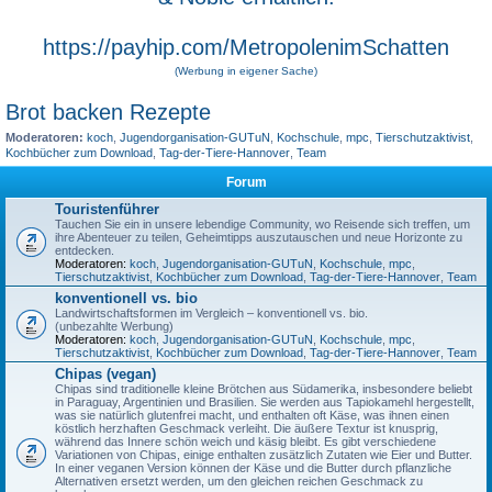
https://payhip.com/MetropolenimSchatten
(Werbung in eigener Sache)
Brot backen Rezepte
Moderatoren:
koch
,
Jugendorganisation-GUTuN
,
Kochschule
,
mpc
,
Tierschutzaktivist
,
Kochbücher zum Download
,
Tag-der-Tiere-Hannover
,
Team
Forum
Touristenführer
Tauchen Sie ein in unsere lebendige Community, wo Reisende sich treffen, um
ihre Abenteuer zu teilen, Geheimtipps auszutauschen und neue Horizonte zu
entdecken.
Moderatoren:
koch
,
Jugendorganisation-GUTuN
,
Kochschule
,
mpc
,
Tierschutzaktivist
,
Kochbücher zum Download
,
Tag-der-Tiere-Hannover
,
Team
konventionell vs. bio
Landwirtschaftsformen im Vergleich – konventionell vs. bio.
(unbezahlte Werbung)
Moderatoren:
koch
,
Jugendorganisation-GUTuN
,
Kochschule
,
mpc
,
Tierschutzaktivist
,
Kochbücher zum Download
,
Tag-der-Tiere-Hannover
,
Team
Chipas (vegan)
Chipas sind traditionelle kleine Brötchen aus Südamerika, insbesondere beliebt
in Paraguay, Argentinien und Brasilien. Sie werden aus Tapiokamehl hergestellt,
was sie natürlich glutenfrei macht, und enthalten oft Käse, was ihnen einen
köstlich herzhaften Geschmack verleiht. Die äußere Textur ist knusprig,
während das Innere schön weich und käsig bleibt. Es gibt verschiedene
Variationen von Chipas, einige enthalten zusätzlich Zutaten wie Eier und Butter.
In einer veganen Version können der Käse und die Butter durch pflanzliche
Alternativen ersetzt werden, um den gleichen reichen Geschmack zu