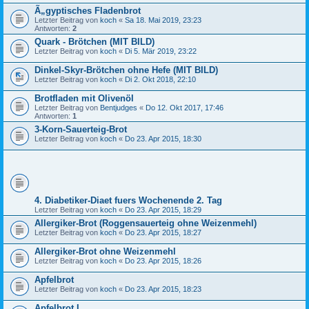
Ã„gyptisches Fladenbrot
Letzter Beitrag von
koch
«
Sa 18. Mai 2019, 23:23
Antworten:
2
Quark - Brötchen (MIT BILD)
Letzter Beitrag von
koch
«
Di 5. Mär 2019, 23:22
Dinkel-Skyr-Brötchen ohne Hefe (MIT BILD)
Letzter Beitrag von
koch
«
Di 2. Okt 2018, 22:10
Brotfladen mit Olivenöl
Letzter Beitrag von
Bentjudges
«
Do 12. Okt 2017, 17:46
Antworten:
1
3-Korn-Sauerteig-Brot
Letzter Beitrag von
koch
«
Do 23. Apr 2015, 18:30
4. Diabetiker-Diaet fuers Wochenende 2. Tag
Letzter Beitrag von
koch
«
Do 23. Apr 2015, 18:29
Allergiker-Brot (Roggensauerteig ohne Weizenmehl)
Letzter Beitrag von
koch
«
Do 23. Apr 2015, 18:27
Allergiker-Brot ohne Weizenmehl
Letzter Beitrag von
koch
«
Do 23. Apr 2015, 18:26
Apfelbrot
Letzter Beitrag von
koch
«
Do 23. Apr 2015, 18:23
Apfelbrot I