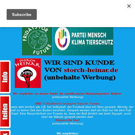
Köche-Nord.de
Werbung:
Wir empfehlen an dieser Stelle die norddeutsche Nationalsportart:
Boßeln:
(unbezahlte Werbung)
UND:
Fußballtennis begegnet Squash: Fuwate
Bei Fuwate wird ähnlich wie z.B. bei Volleyball, der Fussball über ein Netz gespielt. Wichtig: der
Ball darf zu keiner Zeit den Boden berühren. Gespielt werden darf der Ball nur mit dem Fuß
oder Kopf. Eine Besonderheit von Fuwate ist, dass der Ball ähnlich wie beim Squash, auch
über die Wände gespielt werden darf.
Klicken Sie hier!
(unbezahlte Werbung)
Wir empfehlen: