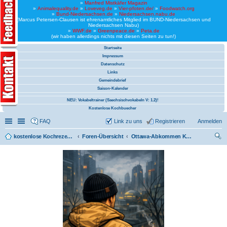
»
Manfred Mistkäfer Magazin
»
Animalequality.de
»
Loveveg.de
»
Vier-pfoten.de/
»
Foodwatch.org
»
Bund-Niedersachsen.de
»
Niedersachsen.nabu.de
(Marcus Petersen-Clausen ist ehrenamtliches Mitglied im BUND-Niedersachsen und
Niedersachsen Nabu)
»
WWF.de
»
Greenpeace.de
»
Peta.de
(wir haben allerdings nichts mit diesen Seiten zu tun!)
Startseite
Impressum
Datenschutz
Links
Gemeindebrief
Saison-Kalender
NEU: Vokabeltrainer (Saechsischvokabeln V: 1.2)!
Kostenlose Kochbuecher
Schnellzugriff
Linkliste
FAQ
Link zu uns
Registrieren
Anmelden
kostenlose Kochrezepte und kostenlose Kochbücher
Foren-Übersicht
Ottawa-Abkommen Kochbuch (vegan)
uc
he