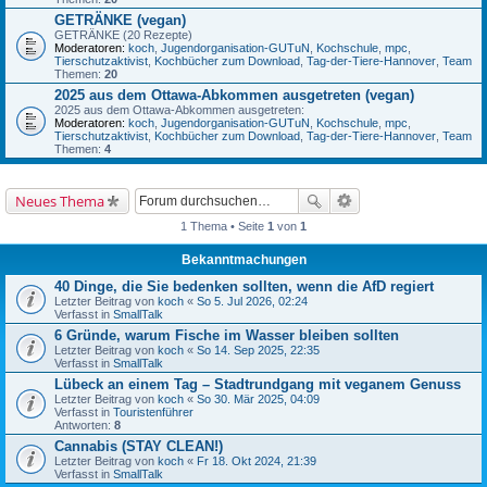
GETRÄNKE (vegan)
GETRÄNKE (20 Rezepte)
Moderatoren:
koch
,
Jugendorganisation-GUTuN
,
Kochschule
,
mpc
,
Tierschutzaktivist
,
Kochbücher zum Download
,
Tag-der-Tiere-Hannover
,
Team
Themen:
20
2025 aus dem Ottawa-Abkommen ausgetreten (vegan)
2025 aus dem Ottawa-Abkommen ausgetreten:
Moderatoren:
koch
,
Jugendorganisation-GUTuN
,
Kochschule
,
mpc
,
Tierschutzaktivist
,
Kochbücher zum Download
,
Tag-der-Tiere-Hannover
,
Team
Themen:
4
Neues Thema
1 Thema • Seite
1
von
1
Bekanntmachungen
40 Dinge, die Sie bedenken sollten, wenn die AfD regiert
Letzter Beitrag von
koch
«
So 5. Jul 2026, 02:24
Verfasst in
SmallTalk
6 Gründe, warum Fische im Wasser bleiben sollten
Letzter Beitrag von
koch
«
So 14. Sep 2025, 22:35
Verfasst in
SmallTalk
Lübeck an einem Tag – Stadtrundgang mit veganem Genuss
Letzter Beitrag von
koch
«
So 30. Mär 2025, 04:09
Verfasst in
Touristenführer
Antworten:
8
Cannabis (STAY CLEAN!)
Letzter Beitrag von
koch
«
Fr 18. Okt 2024, 21:39
Verfasst in
SmallTalk