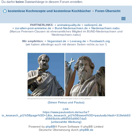
Du darfst
keine
Dateianhänge in diesem Forum erstellen.
kostenlose Kochrezepte und kostenlose Kochbücher
Foren-Übersicht
PARTNERLINKS:
»
animalequality.de
»
radiorpm1.de
»
zur-alten-post-ammeloe.de
»
Bund-Niedersachsen.de »
Niedersachsen.nabu
(Marcus Petersen-Clausen ist ehrenamtliches Mitglied im BUND-Niedersachsen und
Niedersachsen.nabu)
Wir empfehlen:
»
Veganstart.de
»
Loveveg.de
»
Foodwatch.org
(wir haben allerdings auch mit diesen Seiten nichts zu tun !)
(Simon Petrus und Paulus)
Link:
https://www.paulusdom.de/suche?
tx_kesearch_pi1%5Bpage%5D=1&tx_kesearch_pi1%5Bsword%5D=paulus&cHash=319ebb63
d5864b44cdf68565d9907da5
(unbezahlte Werbung)
Powered by
phpBB
® Forum Software © phpBB Limited
Deutsche Übersetzung durch
phpBB.de