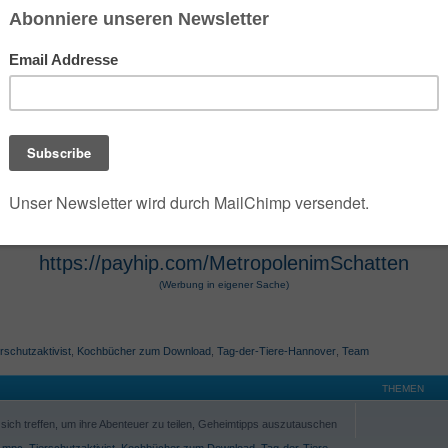
 der die umfangreiche Dark- und Urban-Fantasy-Rei
e Szenarien des Jahres 2100 verwandelt. Die Seri
 Hugendubel vertrieben werden. Die Werke, die O
osphäre und technologische Themen bekannt. Die 
r Hugendubel, Amazon und Barnes & Noble erhältl
https://payhip.com/MetropolenimSchatten
(Werbung in eigener Sache)
rschutzaktivist
,
Kochbücher zum Download
,
Tag-der-Tiere-Hannover
,
Team
THEMEN
ich treffen, um ihre Abenteuer zu teilen, Geheimtipps auszutauschen
,
mpc
,
Tierschutzaktivist
,
Kochbücher zum Download
,
Tag-der-Tiere-