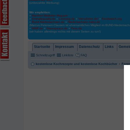
(unbezahlte Werbung)
Wir empfehlen:
»
Manfred Mistkäfer Magazin
»
Animalequality.de
»
Loveveg.de
»
Vier-pfoten.de/
»
Foodwatch.org
»
Bund-Niedersachsen.de
»
Niedersachsen.nabu.de
(Marcus Petersen-Clausen ist ehrenamtliches Mitglied im BUND-Niedersa
»
WWF.de
»
Greenpeace.de
»
Peta.de
(wir haben allerdings nichts mit diesen Seiten zu tun!)
Startseite
Impressum
Datenschutz
Links
Gemein
Schnellzugriff
Linkliste
FAQ
kostenlose Kochrezepte und kostenlose Kochbücher
Foren