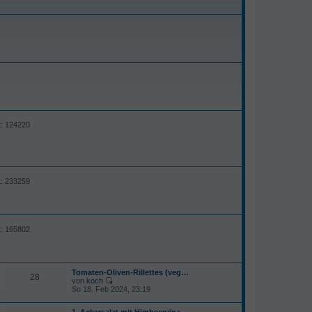
t: 124220
t: 233259
t: 165802
Tomaten-Oliven-Rillettes (veg…
28
von
koch
N
So 18. Feb 2024, 23:19
e
u
1. Ackersalat mit Himbeervina…