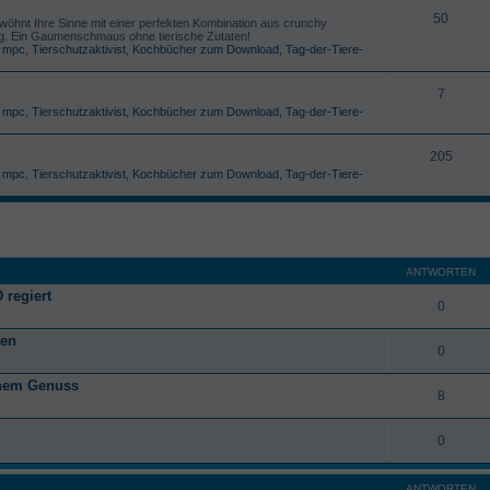
50
öhnt Ihre Sinne mit einer perfekten Kombination aus crunchy
g. Ein Gaumenschmaus ohne tierische Zutaten!
,
mpc
,
Tierschutzaktivist
,
Kochbücher zum Download
,
Tag-der-Tiere-
7
,
mpc
,
Tierschutzaktivist
,
Kochbücher zum Download
,
Tag-der-Tiere-
205
,
mpc
,
Tierschutzaktivist
,
Kochbücher zum Download
,
Tag-der-Tiere-
ANTWORTEN
 regiert
0
ten
0
anem Genuss
8
0
ANTWORTEN