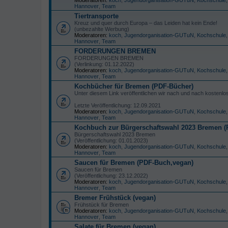
Hannover
,
Team
Tiertransporte
Kreuz und quer durch Europa – das Leiden hat kein Ende!
(unbezahlte Werbung)
Moderatoren:
koch
,
Jugendorganisation-GUTuN
,
Kochschule
Hannover
,
Team
FORDERUNGEN BREMEN
FORDERUNGEN BREMEN
(Verlinkung: 01.12.2022)
Moderatoren:
koch
,
Jugendorganisation-GUTuN
,
Kochschule
Hannover
,
Team
Kochbücher für Bremen (PDF-Bücher)
Unter diesem Link veröffentlichen wir nach und nach kostenl
Letzte Veröffentlichung: 12.09.2021
Moderatoren:
koch
,
Jugendorganisation-GUTuN
,
Kochschule
Hannover
,
Team
Kochbuch zur Bürgerschaftswahl 2023 Bremen (
Bürgerschaftswahl 2023 Bremen
(Veröffentlichung: 01.01.2023)
Moderatoren:
koch
,
Jugendorganisation-GUTuN
,
Kochschule
Hannover
,
Team
Saucen für Bremen (PDF-Buch,vegan)
Saucen für Bremen
(Veröffentlichung: 23.12.2022)
Moderatoren:
koch
,
Jugendorganisation-GUTuN
,
Kochschule
Hannover
,
Team
Bremer Frühstück (vegan)
Frühstück für Bremen
Moderatoren:
koch
,
Jugendorganisation-GUTuN
,
Kochschule
Hannover
,
Team
Salate für Bremen (vegan)