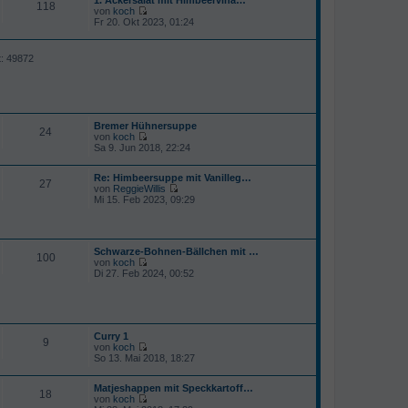
e
118
von
koch
s
N
Fr 20. Okt 2023, 01:24
t
e
e
u
r
e
B
t: 49872
s
e
t
i
e
t
r
r
B
a
e
g
Bremer Hühnersuppe
i
24
von
koch
t
N
Sa 9. Jun 2018, 22:24
r
e
a
u
g
Re: Himbeersuppe mit Vanilleg…
e
27
von
ReggieWillis
s
N
Mi 15. Feb 2023, 09:29
t
e
e
u
r
e
B
s
e
Schwarze-Bohnen-Bällchen mit …
t
i
100
von
koch
e
t
N
Di 27. Feb 2024, 00:52
r
r
e
B
a
u
e
g
e
i
s
t
t
r
Curry 1
e
a
9
von
koch
r
g
N
So 13. Mai 2018, 18:27
B
e
e
u
i
Matjeshappen mit Speckkartoff…
e
t
18
von
koch
s
r
N