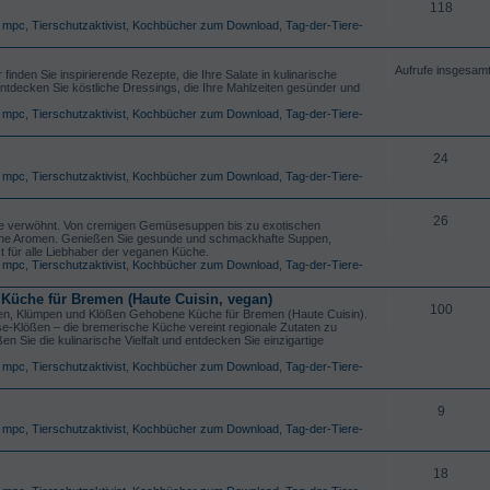
118
,
mpc
,
Tierschutzaktivist
,
Kochbücher zum Download
,
Tag-der-Tiere-
Aufrufe insgesam
 finden Sie inspirierende Rezepte, die Ihre Salate in kulinarische
ntdecken Sie köstliche Dressings, die Ihre Mahlzeiten gesünder und
,
mpc
,
Tierschutzaktivist
,
Kochbücher zum Download
,
Tag-der-Tiere-
24
,
mpc
,
Tierschutzaktivist
,
Kochbücher zum Download
,
Tag-der-Tiere-
26
nne verwöhnt. Von cremigen Gemüsesuppen bis zu exotischen
anzliche Aromen. Genießen Sie gesunde und schmackhafte Suppen,
st für alle Liebhaber der veganen Küche.
,
mpc
,
Tierschutzaktivist
,
Kochbücher zum Download
,
Tag-der-Tiere-
Küche für Bremen (Haute Cuisin, vegan)
100
ällen, Klümpen und Klößen Gehobene Küche für Bremen (Haute Cuisin).
se-Klößen – die bremerische Küche vereint regionale Zutaten zu
 Sie die kulinarische Vielfalt und entdecken Sie einzigartige
,
mpc
,
Tierschutzaktivist
,
Kochbücher zum Download
,
Tag-der-Tiere-
9
,
mpc
,
Tierschutzaktivist
,
Kochbücher zum Download
,
Tag-der-Tiere-
18