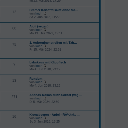
Mi 23. Mai 2018, 17:29
t
a
e
e
g
u
r
Bremer Kartoffelsalat ohne Ma…
e
B
12
von
koch
s
e
N
Sa 2. Jun 2018, 11:22
t
i
e
e
t
u
r
r
Aioli (vegan)
e
B
60
a
von
koch
s
e
g
N
Mo 19. Dez 2022, 19:11
t
i
e
e
t
u
r
r
1. Auberginenstreifen mit Tah…
e
B
75
a
von
koch
s
e
g
N
Fr 15. Mär 2024, 22:31
t
i
e
e
t
u
r
r
e
B
a
Labskaus mit Klippfisch
s
e
9
g
von
koch
t
i
N
Mo 4. Jun 2018, 23:12
e
t
e
r
r
u
B
a
Rundum
e
e
13
g
von
koch
s
i
N
Mo 4. Jun 2018, 23:15
t
t
e
e
r
u
r
a
Ananas-Kokos-Minz-Sorbet (veg…
e
B
271
g
von
koch
s
e
N
Di 5. Mär 2024, 22:50
t
i
e
e
t
u
r
r
e
B
a
Kronsbeeren - Apfel - RÃ¼hrku…
s
e
16
g
von
koch
t
i
N
So 3. Jun 2018, 18:25
e
t
e
r
r
u