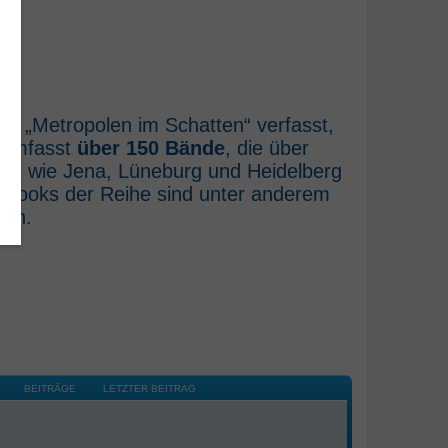
he „Metropolen im Schatten“ verfasst,
e umfasst
über 150 Bände
, die über
rte wie Jena, Lüneburg und Heidelberg
E-Books der Reihe sind unter anderem
ich.
BEITRÄGE
LETZTER BEITRAG