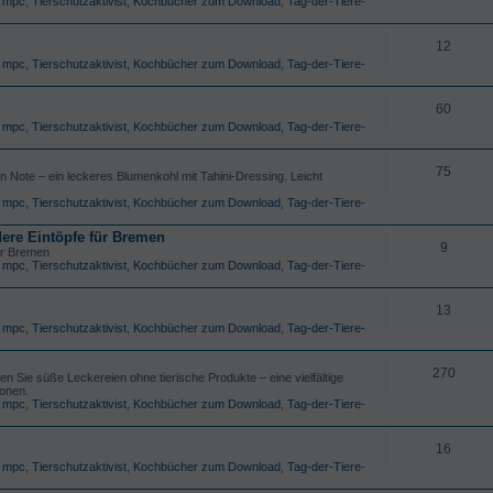
,
mpc
,
Tierschutzaktivist
,
Kochbücher zum Download
,
Tag-der-Tiere-
12
,
mpc
,
Tierschutzaktivist
,
Kochbücher zum Download
,
Tag-der-Tiere-
60
,
mpc
,
Tierschutzaktivist
,
Kochbücher zum Download
,
Tag-der-Tiere-
75
n Note – ein leckeres Blumenkohl mit Tahini-Dressing. Leicht
,
mpc
,
Tierschutzaktivist
,
Kochbücher zum Download
,
Tag-der-Tiere-
dere Eintöpfe für Bremen
9
für Bremen
,
mpc
,
Tierschutzaktivist
,
Kochbücher zum Download
,
Tag-der-Tiere-
13
,
mpc
,
Tierschutzaktivist
,
Kochbücher zum Download
,
Tag-der-Tiere-
270
 Sie süße Leckereien ohne tierische Produkte – eine vielfältige
ionen.
,
mpc
,
Tierschutzaktivist
,
Kochbücher zum Download
,
Tag-der-Tiere-
16
,
mpc
,
Tierschutzaktivist
,
Kochbücher zum Download
,
Tag-der-Tiere-