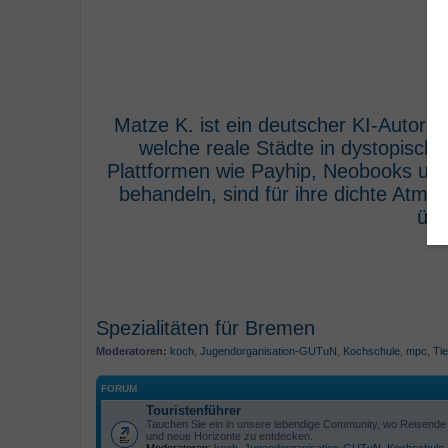
Matze K. ist ein deutscher KI-Autor,
welche reale Städte in dystopisch
Plattformen wie Payhip, Neobooks und
behandeln, sind für ihre dichte Atm
übe
Spezialitäten für Bremen
Moderatoren:
koch
,
Jugendorganisation-GUTuN
,
Kochschule
,
mpc
,
Tie
FORUM
Touristenführer
Tauchen Sie ein in unsere lebendige Community, wo Reisende s
und neue Horizonte zu entdecken.
Moderatoren:
koch
,
Jugendorganisation-GUTuN
,
Kochschule