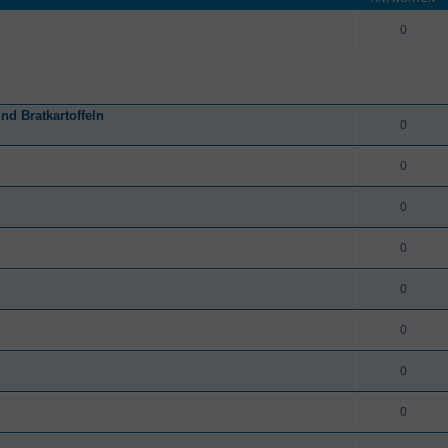
0
nd Bratkartoffeln
0
0
0
0
0
0
0
0