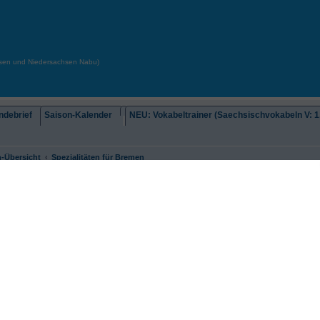
chsen und Niedersachsen Nabu)
debrief
Saison-Kalender
NEU: Vokabeltrainer (Saechsischvokabeln V: 1.
-Übersicht
Spezialitäten für Bremen