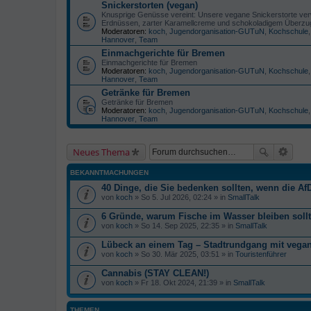
Snickerstorten (vegan)
Knusprige Genüsse vereint: Unsere vegane Snickerstorte verw
Erdnüssen, zarter Karamellcreme und schokoladigem Überzu
Moderatoren:
koch
,
Jugendorganisation-GUTuN
,
Kochschule
Hannover
,
Team
Einmachgerichte für Bremen
Einmachgerichte für Bremen
Moderatoren:
koch
,
Jugendorganisation-GUTuN
,
Kochschule
Hannover
,
Team
Getränke für Bremen
Getränke für Bremen
Moderatoren:
koch
,
Jugendorganisation-GUTuN
,
Kochschule
Hannover
,
Team
Neues Thema
BEKANNTMACHUNGEN
40 Dinge, die Sie bedenken sollten, wenn die AfD
von
koch
» So 5. Jul 2026, 02:24 » in
SmallTalk
6 Gründe, warum Fische im Wasser bleiben soll
von
koch
» So 14. Sep 2025, 22:35 » in
SmallTalk
Lübeck an einem Tag – Stadtrundgang mit veg
von
koch
» So 30. Mär 2025, 03:51 » in
Touristenführer
Cannabis (STAY CLEAN!)
von
koch
» Fr 18. Okt 2024, 21:39 » in
SmallTalk
THEMEN