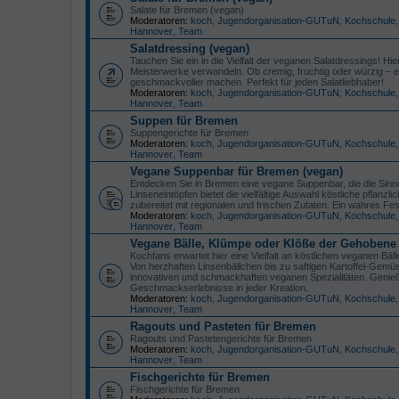
Salate für Bremen (vegan)
Moderatoren:
koch
,
Jugendorganisation-GUTuN
,
Kochschule
Hannover
,
Team
Salatdressing (vegan)
Tauchen Sie ein in die Vielfalt der veganen Salatdressings! Hier
Meisterwerke verwandeln. Ob cremig, fruchtig oder würzig – e
geschmackvoller machen. Perfekt für jeden Salatliebhaber!
Moderatoren:
koch
,
Jugendorganisation-GUTuN
,
Kochschule
Hannover
,
Team
Suppen für Bremen
Suppengerichte für Bremen
Moderatoren:
koch
,
Jugendorganisation-GUTuN
,
Kochschule
Hannover
,
Team
Vegane Suppenbar für Bremen (vegan)
Entdecken Sie in Bremen eine vegane Suppenbar, die die Si
Linseneintöpfen bietet die vielfältige Auswahl köstliche pfl
zubereitet mit regionalen und frischen Zutaten. Ein wahres Fe
Moderatoren:
koch
,
Jugendorganisation-GUTuN
,
Kochschule
Hannover
,
Team
Vegane Bälle, Klümpe oder Klöße der Gehobene 
Kochfans erwartet hier eine Vielfalt an köstlichen veganen B
Von herzhaften Linsenbällchen bis zu saftigen Kartoffel-Gemü
innovativen und schmackhaften veganen Spezialitäten. Genießen
Geschmackserlebnisse in jeder Kreation.
Moderatoren:
koch
,
Jugendorganisation-GUTuN
,
Kochschule
Hannover
,
Team
Ragouts und Pasteten für Bremen
Ragouts und Pastetengerichte für Bremen
Moderatoren:
koch
,
Jugendorganisation-GUTuN
,
Kochschule
Hannover
,
Team
Fischgerichte für Bremen
Fischgerichte für Bremen