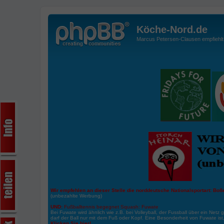
Köche-Nord.de
Marcus Petersen-Clausen empfiehlt d
Wir empfehlen an dieser Stelle die norddeutsche Nationalsportart:
Boße
(unbezahlte Werbung)
UND:
Fußballtennis begegnet Squash: Fuwate
Bei Fuwate wird ähnlich wie z.B. bei Volleyball, der Fussball über ein Netz 
darf der Ball nur mit dem Fuß oder Kopf. Eine Besonderheit von Fuwate ist
Klicken Sie hier!