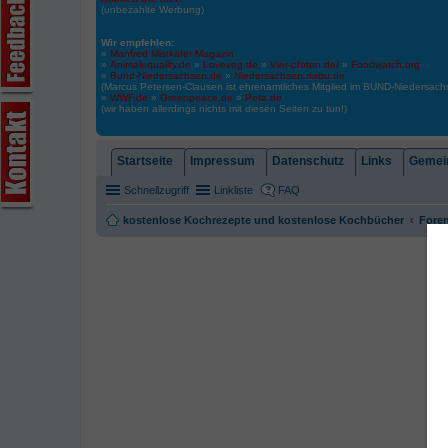
(unbezahlte Werbung)
Wir empfehlen:
»
Manfred Mistkäfer Magazin
»
Animalequality.de
»
Loveveg.de
»
Vier-pfoten.de/
»
Foodwatch.org
»
Bund-Niedersachsen.de
»
Niedersachsen.nabu.de
(Marcus Petersen-Clausen ist ehrenamtliches Mitglied im BUND-Niedersa
»
WWF.de
»
Greenpeace.de
»
Peta.de
(wir haben allerdings nichts mit diesen Seiten zu tun!)
Startseite
Impressum
Datenschutz
Links
Gemein
Schnellzugriff
Linkliste
FAQ
kostenlose Kochrezepte und kostenlose Kochbücher
Foren