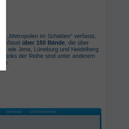
he „Metropolen im Schatten“ verfasst,
e umfasst
über 150 Bände
, die über
rte wie Jena, Lüneburg und Heidelberg
E-Books der Reihe sind unter anderem
ich.
BEITRÄGE
LETZTER BEITRAG