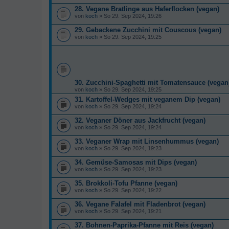
28. Vegane Bratlinge aus Haferflocken (vegan)
von
koch
» So 29. Sep 2024, 19:26
29. Gebackene Zucchini mit Couscous (vegan)
von
koch
» So 29. Sep 2024, 19:25
30. Zucchini-Spaghetti mit Tomatensauce (vegan
von
koch
» So 29. Sep 2024, 19:25
31. Kartoffel-Wedges mit veganem Dip (vegan)
von
koch
» So 29. Sep 2024, 19:24
32. Veganer Döner aus Jackfrucht (vegan)
von
koch
» So 29. Sep 2024, 19:24
33. Veganer Wrap mit Linsenhummus (vegan)
von
koch
» So 29. Sep 2024, 19:23
34. Gemüse-Samosas mit Dips (vegan)
von
koch
» So 29. Sep 2024, 19:23
35. Brokkoli-Tofu Pfanne (vegan)
von
koch
» So 29. Sep 2024, 19:22
36. Vegane Falafel mit Fladenbrot (vegan)
von
koch
» So 29. Sep 2024, 19:21
37. Bohnen-Paprika-Pfanne mit Reis (vegan)