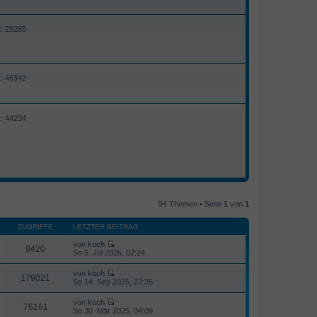
t: 28285
t: 46342
t: 44234
94 Themen • Seite
1
von
1
ZUGRIFFE
LETZTER BEITRAG
von
koch
9420
N
So 5. Jul 2026, 02:24
e
u
von
koch
e
179021
N
So 14. Sep 2025, 22:35
s
e
t
u
von
koch
e
e
76161
N
So 30. Mär 2025, 04:09
r
s