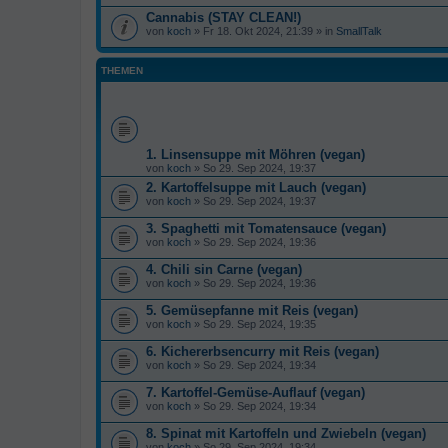
Cannabis (STAY CLEAN!)
von
koch
» Fr 18. Okt 2024, 21:39 » in
SmallTalk
THEMEN
1. Linsensuppe mit Möhren (vegan)
von
koch
» So 29. Sep 2024, 19:37
2. Kartoffelsuppe mit Lauch (vegan)
von
koch
» So 29. Sep 2024, 19:37
3. Spaghetti mit Tomatensauce (vegan)
von
koch
» So 29. Sep 2024, 19:36
4. Chili sin Carne (vegan)
von
koch
» So 29. Sep 2024, 19:36
5. Gemüsepfanne mit Reis (vegan)
von
koch
» So 29. Sep 2024, 19:35
6. Kichererbsencurry mit Reis (vegan)
von
koch
» So 29. Sep 2024, 19:34
7. Kartoffel-Gemüse-Auflauf (vegan)
von
koch
» So 29. Sep 2024, 19:34
8. Spinat mit Kartoffeln und Zwiebeln (vegan)
von
koch
» So 29. Sep 2024, 19:34