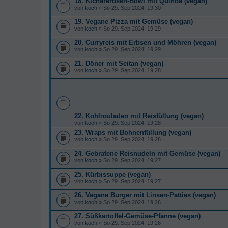
18. Kichererbsen-Bowl mit Quinoa (vegan)
von
koch
» So 29. Sep 2024, 19:30
19. Vegane Pizza mit Gemüse (vegan)
von
koch
» So 29. Sep 2024, 19:29
20. Curryreis mit Erbsen und Möhren (vegan)
von
koch
» So 29. Sep 2024, 19:29
21. Döner mit Seitan (vegan)
von
koch
» So 29. Sep 2024, 19:28
22. Kohlrouladen mit Reisfüllung (vegan)
von
koch
» So 29. Sep 2024, 19:28
23. Wraps mit Bohnenfüllung (vegan)
von
koch
» So 29. Sep 2024, 19:28
24. Gebratene Reisnudeln mit Gemüse (vegan)
von
koch
» So 29. Sep 2024, 19:27
25. Kürbissuppe (vegan)
von
koch
» So 29. Sep 2024, 19:27
26. Vegane Burger mit Linsen-Patties (vegan)
von
koch
» So 29. Sep 2024, 19:26
27. Süßkartoffel-Gemüse-Pfanne (vegan)
von
koch
» So 29. Sep 2024, 19:26