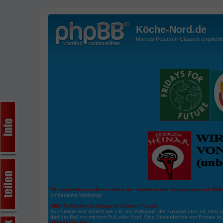
Köche-Nord.de
Marcus Petersen-Clausen empfiehlt d
Wir empfehlen an dieser Stelle die norddeutsche Nationalsportart:
Boße
(unbezahlte Werbung)
UND:
Fußballtennis begegnet Squash: Fuwate
Bei Fuwate wird ähnlich wie z.B. bei Volleyball, der Fussball über ein Netz 
darf der Ball nur mit dem Fuß oder Kopf. Eine Besonderheit von Fuwate ist
Klicken Sie hier!