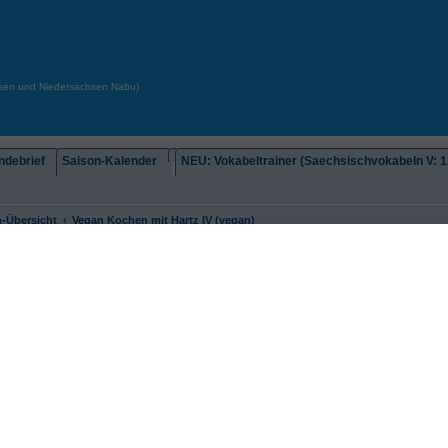
chsen und Niedersachsen Nabu)
debrief
Saison-Kalender
NEU: Vokabeltrainer (Saechsischvokabeln V: 1.
-Übersicht
Vegan Kochen mit Hartz IV (vegan)