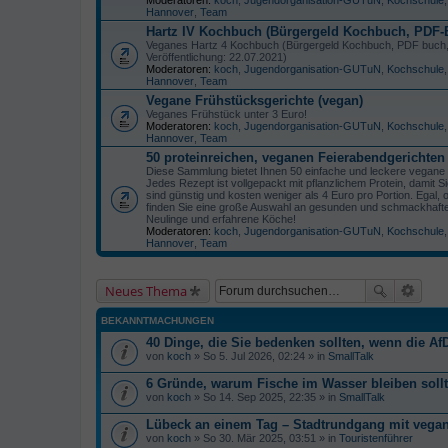
Hannover
,
Team
Hartz IV Kochbuch (Bürgergeld Kochbuch, PDF-
Veganes Hartz 4 Kochbuch (Bürgergeld Kochbuch, PDF buch
Veröffentlichung: 22.07.2021)
Moderatoren:
koch
,
Jugendorganisation-GUTuN
,
Kochschule
Hannover
,
Team
Vegane Frühstücksgerichte (vegan)
Veganes Frühstück unter 3 Euro!
Moderatoren:
koch
,
Jugendorganisation-GUTuN
,
Kochschule
Hannover
,
Team
50 proteinreichen, veganen Feierabendgerichten 
Diese Sammlung bietet Ihnen 50 einfache und leckere vegane 
Jedes Rezept ist vollgepackt mit pflanzlichem Protein, damit
sind günstig und kosten weniger als 4 Euro pro Portion. Egal,
finden Sie eine große Auswahl an gesunden und schmackhaften
Neulinge und erfahrene Köche!
Moderatoren:
koch
,
Jugendorganisation-GUTuN
,
Kochschule
Hannover
,
Team
Neues Thema
BEKANNTMACHUNGEN
40 Dinge, die Sie bedenken sollten, wenn die AfD
von
koch
» So 5. Jul 2026, 02:24 » in
SmallTalk
6 Gründe, warum Fische im Wasser bleiben soll
von
koch
» So 14. Sep 2025, 22:35 » in
SmallTalk
Lübeck an einem Tag – Stadtrundgang mit veg
von
koch
» So 30. Mär 2025, 03:51 » in
Touristenführer