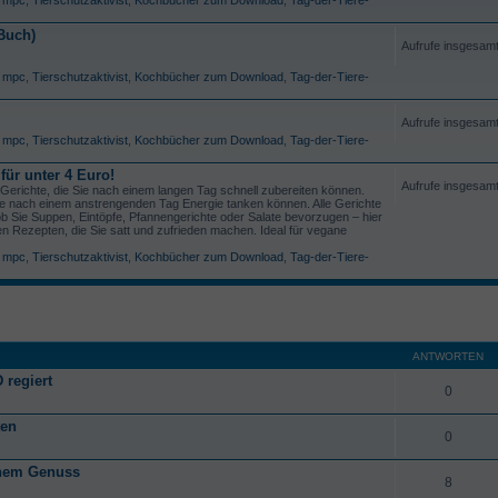
Buch)
Aufrufe insgesam
,
,
mpc
,
Tierschutzaktivist
,
Kochbücher zum Download
,
Tag-der-Tiere-
Aufrufe insgesam
,
mpc
,
Tierschutzaktivist
,
Kochbücher zum Download
,
Tag-der-Tiere-
für unter 4 Euro!
Aufrufe insgesam
Gerichte, die Sie nach einem langen Tag schnell zubereiten können.
 Sie nach einem anstrengenden Tag Energie tanken können. Alle Gerichte
 ob Sie Suppen, Eintöpfe, Pfannengerichte oder Salate bevorzugen – hier
 Rezepten, die Sie satt und zufrieden machen. Ideal für vegane
,
mpc
,
Tierschutzaktivist
,
Kochbücher zum Download
,
Tag-der-Tiere-
ANTWORTEN
 regiert
0
ten
0
anem Genuss
8