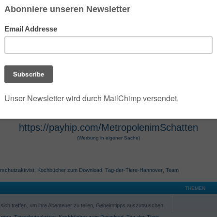
 der die umfangreiche Dark- und Urban-Fantasy-Rei
e Szenarien des Jahres 2100 verwandelt. Die Seri
 Hugendubel vertrieben werden. Die Werke, die O
osphäre und technologische Themen bekannt. Die 
r Hugendubel, Amazon und Barnes & Noble erhältl
https://payhip.com/MetropolenimSchatten
(Werbung in eigener Sache)
rschutzaktivist
,
Kochbücher zum Download
,
Tag-der-Tiere-Hannover
,
Team
THEMEN
ich treffen, um ihre Abenteuer zu teilen, Geheimtipps auszutauschen
,
mpc
,
Tierschutzaktivist
,
Kochbücher zum Download
,
Tag-der-Tiere-