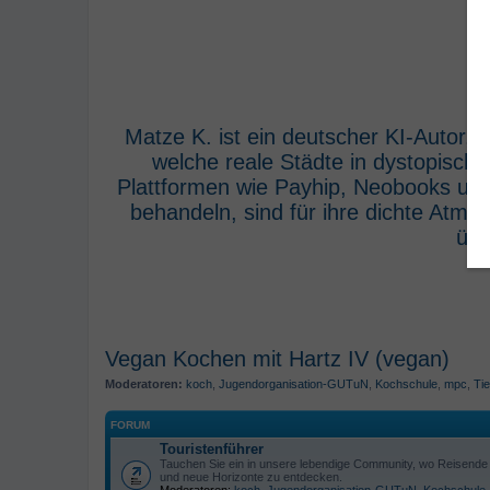
Matze K. ist ein deutscher KI-Autor,
welche reale Städte in dystopisch
Plattformen wie Payhip, Neobooks und
behandeln, sind für ihre dichte Atm
übe
Vegan Kochen mit Hartz IV (vegan)
Moderatoren:
koch
,
Jugendorganisation-GUTuN
,
Kochschule
,
mpc
,
Tie
FORUM
Touristenführer
Tauchen Sie ein in unsere lebendige Community, wo Reisende s
und neue Horizonte zu entdecken.
Moderatoren:
koch
,
Jugendorganisation-GUTuN
,
Kochschule