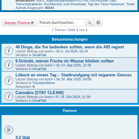
Moderatoren:
koch
,
Jugendorganisation-GUTuN
,
Kochschule
,
mpc
,
Tierschutzaktivist
,
Kochbücher zum Download
,
Tag-der-Tiere-Hannover
,
Team
Aufrufe insgesamt:
46544
Neues Thema
1 Thema • Seite
1
von
1
Bekanntmachungen
40 Dinge, die Sie bedenken sollten, wenn die AfD regiert
Letzter Beitrag von
koch
«
So 5. Jul 2026, 02:24
Verfasst in
SmallTalk
6 Gründe, warum Fische im Wasser bleiben sollten
Letzter Beitrag von
koch
«
So 14. Sep 2025, 22:35
Verfasst in
SmallTalk
Lübeck an einem Tag – Stadtrundgang mit veganem Genuss
Letzter Beitrag von
koch
«
So 30. Mär 2025, 04:09
Verfasst in
Touristenführer
Antworten:
8
Cannabis (STAY CLEAN!)
Letzter Beitrag von
koch
«
Fr 18. Okt 2024, 21:39
Verfasst in
SmallTalk
Themen
5:2 Diät