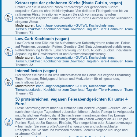
Ketorezepte der gehobenen Küche (Haute Cuisin, vegan)
Entdecken Sie in unserer Rubrik "Ketorezepte der gehobenen Küche"
exquisiten Genuss ohne Kohlenhydrate. Von delikaten Fischgerichten bis zu
raffinierten Fleischkreationen – lassen Sie sich von anspruchsvollen
Ketorezepten inspirieren und verwöhnen Sie Ihren Gaumen auf eine kulinarisch
elegante Weise.
Moderatoren:
koch
,
Jugendorganisation-GUTuN
,
Kochschule
,
mpc
,
Tierschutzaktivist
,
Kochbücher zum Download
,
Tag-der-Tiere-Hannover
,
Team
Themen:
71
Low-Carb Kochbuch (vegan)
Low Carb ist eine Diät, die die Aufnahme von Kohlenhydraten reduziert. Fokus
auf Proteinen, gesunden Fetten, Gemüse. Ziel: Blutzuckerspiegel stabilisieren,
Fettverbrennung fördern. Einschränkung von Brot, Nudeln, Zucker. Individuelle
Anpassung für Gewichtsverlust und Stoffwechseloptimierung.
Moderatoren:
koch
,
Jugendorganisation-GUTuN
,
Kochschule
,
mpc
,
Tierschutzaktivist
,
Kochbücher zum Download
,
Tag-der-Tiere-Hannover
,
Team
Themen:
22
Intervallfasten (vegan)
Hier finden Sie alles rund ums Intervallfasten mit Fokus auf vegane Ernährung!
Tipps, Rezepte, Erfolgsgeschichten und Motivation – für ein gesundes,
nachhaltiges Leben
Moderatoren:
koch
,
Jugendorganisation-GUTuN
,
Kochschule
,
mpc
,
Tierschutzaktivist
,
Kochbücher zum Download
,
Tag-der-Tiere-Hannover
,
Team
Themen:
81
50 proteinreichen, veganen Feierabendgerichten für unter 4
Euro!
Diese Sammlung bietet Ihnen 50 einfache und leckere vegane Gerichte, die Sie
nach einem langen Tag schnell zubereiten können. Jedes Rezept ist vollgepackt
mit pflanzlichem Protein, damit Sie nach einem anstrengenden Tag Energie
tanken können. Alle Gerichte sind günstig und kosten weniger als 4 Euro pro
Portion. Egal, ob Sie Suppen, Eintöpfe, Pfannengerichte oder Salate bevorzugen
– hier finden Sie eine große Auswahl an gesunden und schmackhaften
Rezepten, die Sie satt und zufrieden machen. Ideal für vegane Neulinge und
erfahrene Köche!