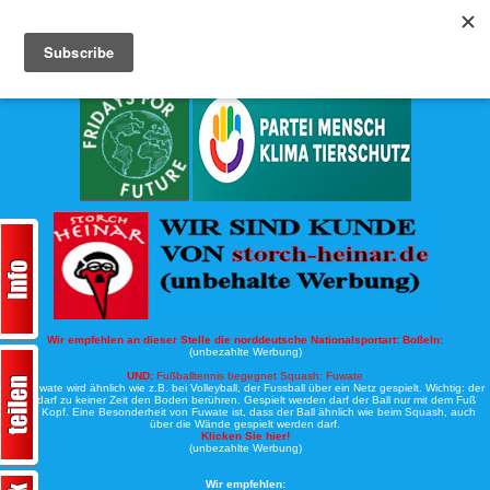
Köche-Nord.de
Werbung:
Wir empfehlen an dieser Stelle die norddeutsche Nationalsportart:
Boßeln:
(unbezahlte Werbung)
UND:
Fußballtennis begegnet Squash: Fuwate
Bei Fuwate wird ähnlich wie z.B. bei Volleyball, der Fussball über ein Netz gespielt. Wichtig: der
Ball darf zu keiner Zeit den Boden berühren. Gespielt werden darf der Ball nur mit dem Fuß
oder Kopf. Eine Besonderheit von Fuwate ist, dass der Ball ähnlich wie beim Squash, auch
über die Wände gespielt werden darf.
Klicken Sie hier!
(unbezahlte Werbung)
Wir empfehlen: