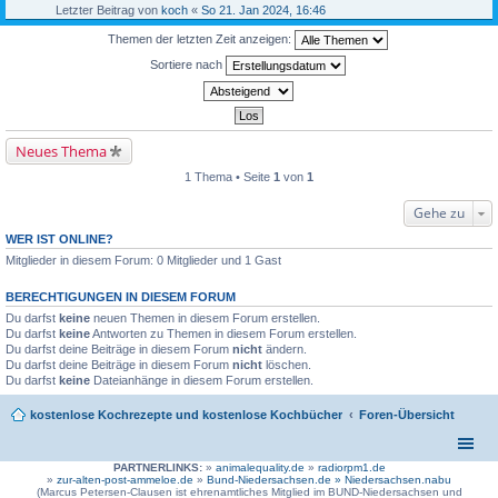
Letzter Beitrag von
koch
«
So 21. Jan 2024, 16:46
Themen der letzten Zeit anzeigen:
Sortiere nach
Neues Thema
1 Thema • Seite
1
von
1
Gehe zu
WER IST ONLINE?
Mitglieder in diesem Forum: 0 Mitglieder und 1 Gast
BERECHTIGUNGEN IN DIESEM FORUM
Du darfst
keine
neuen Themen in diesem Forum erstellen.
Du darfst
keine
Antworten zu Themen in diesem Forum erstellen.
Du darfst deine Beiträge in diesem Forum
nicht
ändern.
Du darfst deine Beiträge in diesem Forum
nicht
löschen.
Du darfst
keine
Dateianhänge in diesem Forum erstellen.
kostenlose Kochrezepte und kostenlose Kochbücher
Foren-Übersicht
PARTNERLINKS:
»
animalequality.de
»
radiorpm1.de
»
zur-alten-post-ammeloe.de
»
Bund-Niedersachsen.de »
Niedersachsen.nabu
(Marcus Petersen-Clausen ist ehrenamtliches Mitglied im BUND-Niedersachsen und