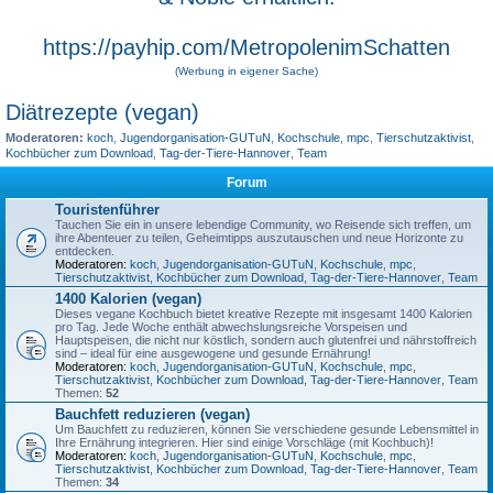
https://payhip.com/MetropolenimSchatten
(Werbung in eigener Sache)
Diätrezepte (vegan)
Moderatoren:
koch
,
Jugendorganisation-GUTuN
,
Kochschule
,
mpc
,
Tierschutzaktivist
,
Kochbücher zum Download
,
Tag-der-Tiere-Hannover
,
Team
Forum
Touristenführer
Tauchen Sie ein in unsere lebendige Community, wo Reisende sich treffen, um
ihre Abenteuer zu teilen, Geheimtipps auszutauschen und neue Horizonte zu
entdecken.
Moderatoren:
koch
,
Jugendorganisation-GUTuN
,
Kochschule
,
mpc
,
Tierschutzaktivist
,
Kochbücher zum Download
,
Tag-der-Tiere-Hannover
,
Team
1400 Kalorien (vegan)
Dieses vegane Kochbuch bietet kreative Rezepte mit insgesamt 1400 Kalorien
pro Tag. Jede Woche enthält abwechslungsreiche Vorspeisen und
Hauptspeisen, die nicht nur köstlich, sondern auch glutenfrei und nährstoffreich
sind – ideal für eine ausgewogene und gesunde Ernährung!
Moderatoren:
koch
,
Jugendorganisation-GUTuN
,
Kochschule
,
mpc
,
Tierschutzaktivist
,
Kochbücher zum Download
,
Tag-der-Tiere-Hannover
,
Team
Themen:
52
Bauchfett reduzieren (vegan)
Um Bauchfett zu reduzieren, können Sie verschiedene gesunde Lebensmittel in
Ihre Ernährung integrieren. Hier sind einige Vorschläge (mit Kochbuch)!
Moderatoren:
koch
,
Jugendorganisation-GUTuN
,
Kochschule
,
mpc
,
Tierschutzaktivist
,
Kochbücher zum Download
,
Tag-der-Tiere-Hannover
,
Team
Themen:
34