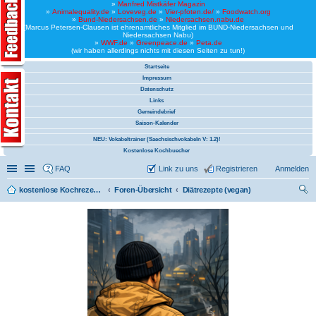
»
Manfred Mistkäfer Magazin
»
Animalequality.de
»
Loveveg.de
»
Vier-pfoten.de/
»
Foodwatch.org
»
Bund-Niedersachsen.de
»
Niedersachsen.nabu.de
(Marcus Petersen-Clausen ist ehrenamtliches Mitglied im BUND-Niedersachsen und
Niedersachsen Nabu)
»
WWF.de
»
Greenpeace.de
»
Peta.de
(wir haben allerdings nichts mit diesen Seiten zu tun!)
Startseite
Impressum
Datenschutz
Links
Gemeindebrief
Saison-Kalender
NEU: Vokabeltrainer (Saechsischvokabeln V: 1.2)!
Kostenlose Kochbuecher
Schnellzugriff
Linkliste
FAQ
Link zu uns
Registrieren
Anmelden
kostenlose Kochrezepte und kostenlose Kochbücher
Foren-Übersicht
Diätrezepte (vegan)
uc
he