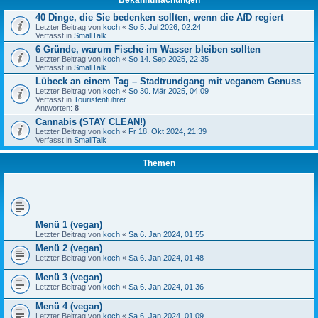
Bekanntmachungen
40 Dinge, die Sie bedenken sollten, wenn die AfD regiert
Letzter Beitrag von
koch
«
So 5. Jul 2026, 02:24
Verfasst in
SmallTalk
6 Gründe, warum Fische im Wasser bleiben sollten
Letzter Beitrag von
koch
«
So 14. Sep 2025, 22:35
Verfasst in
SmallTalk
Lübeck an einem Tag – Stadtrundgang mit veganem Genuss
Letzter Beitrag von
koch
«
So 30. Mär 2025, 04:09
Verfasst in
Touristenführer
Antworten:
8
Cannabis (STAY CLEAN!)
Letzter Beitrag von
koch
«
Fr 18. Okt 2024, 21:39
Verfasst in
SmallTalk
Themen
Menü 1 (vegan)
Letzter Beitrag von
koch
«
Sa 6. Jan 2024, 01:55
Menü 2 (vegan)
Letzter Beitrag von
koch
«
Sa 6. Jan 2024, 01:48
Menü 3 (vegan)
Letzter Beitrag von
koch
«
Sa 6. Jan 2024, 01:36
Menü 4 (vegan)
Letzter Beitrag von
koch
«
Sa 6. Jan 2024, 01:09