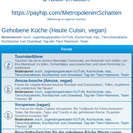
https://payhip.com/MetropolenimSchatten
(Werbung in eigener Sache)
Gehobene Küche (Haute Cuisin, vegan)
Moderatoren:
koch
,
Jugendorganisation-GUTuN
,
Kochschule
,
mpc
,
Tierschutzaktivist
,
Kochbücher zum Download
,
Tag-der-Tiere-Hannover
,
Team
Forum
Touristenführer
Tauchen Sie ein in unsere lebendige Community, wo Reisende sich treffen, um
ihre Abenteuer zu teilen, Geheimtipps auszutauschen und neue Horizonte zu
entdecken.
Moderatoren:
koch
,
Jugendorganisation-GUTuN
,
Kochschule
,
mpc
,
Tierschutzaktivist
,
Kochbücher zum Download
,
Tag-der-Tiere-Hannover
,
Team
Amuse-bouche (Amuse, vegan)
Forum für vegane Amuse-bouche Rezepte und Genussideen. Teilen, inspirieren
und entdecken Sie Neues!
Moderatoren:
koch
,
Jugendorganisation-GUTuN
,
Kochschule
,
mpc
,
Tierschutzaktivist
,
Kochbücher zum Download
,
Tag-der-Tiere-Hannover
,
Team
Themen:
97
Vorspeisen (vegan)
Ihr Forum für Haute Cuisine Vorspeisen: Ein Treffpunkt für Feinschmecker!
Teilen Sie Rezepte, Tipps und Trends in der gehobenen Küche. Exquisite
Genüsse erwarten Sie!
Moderatoren:
koch
,
Jugendorganisation-GUTuN
,
Kochschule
,
mpc
,
Tierschutzaktivist
,
Kochbücher zum Download
,
Tag-der-Tiere-Hannover
,
Team
Themen:
10
Bruschetta-Gerichte für die gehobene Küche (Haute cuisin,