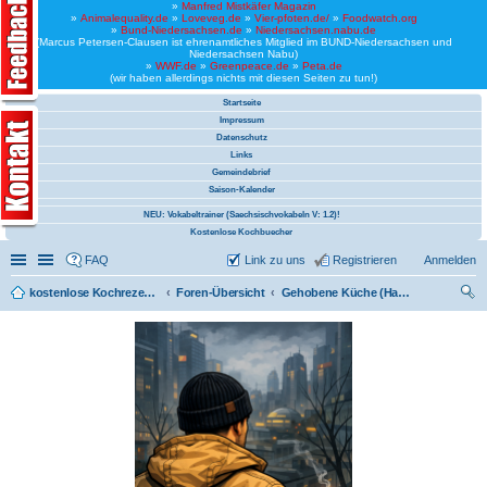
»
Manfred Mistkäfer Magazin
»
Animalequality.de
»
Loveveg.de
»
Vier-pfoten.de/
»
Foodwatch.org
»
Bund-Niedersachsen.de
»
Niedersachsen.nabu.de
(Marcus Petersen-Clausen ist ehrenamtliches Mitglied im BUND-Niedersachsen und
Niedersachsen Nabu)
»
WWF.de
»
Greenpeace.de
»
Peta.de
(wir haben allerdings nichts mit diesen Seiten zu tun!)
Startseite
Impressum
Datenschutz
Links
Gemeindebrief
Saison-Kalender
NEU: Vokabeltrainer (Saechsischvokabeln V: 1.2)!
Kostenlose Kochbuecher
Schnellzugriff
Linkliste
FAQ
Link zu uns
Registrieren
Anmelden
kostenlose Kochrezepte und kostenlose Kochbücher
Foren-Übersicht
Gehobene Küche (Haute Cuisin, vegan)
uc
he