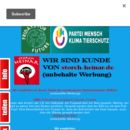
Köche-Nord.de
Werbung:
Wir empfehlen an dieser Stelle die norddeutsche Nationalsportart:
Boßeln:
(unbezahlte Werbung)
UND:
Fußballtennis begegnet Squash: Fuwate
Bei Fuwate wird ähnlich wie z.B. bei Volleyball, der Fussball über ein Netz gespielt. Wichtig: der
Ball darf zu keiner Zeit den Boden berühren. Gespielt werden darf der Ball nur mit dem Fuß
oder Kopf. Eine Besonderheit von Fuwate ist, dass der Ball ähnlich wie beim Squash, auch
über die Wände gespielt werden darf.
Klicken Sie hier!
(unbezahlte Werbung)
Wir empfehlen: