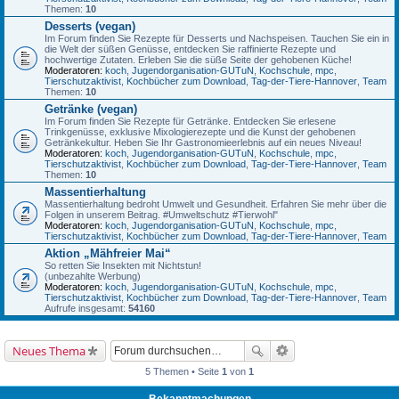
Themen:
10
Desserts (vegan)
Im Forum finden Sie Rezepte für Desserts und Nachspeisen. Tauchen Sie ein in
die Welt der süßen Genüsse, entdecken Sie raffinierte Rezepte und
hochwertige Zutaten. Erleben Sie die süße Seite der gehobenen Küche!
Moderatoren:
koch
,
Jugendorganisation-GUTuN
,
Kochschule
,
mpc
,
Tierschutzaktivist
,
Kochbücher zum Download
,
Tag-der-Tiere-Hannover
,
Team
Themen:
10
Getränke (vegan)
Im Forum finden Sie Rezepte für Getränke. Entdecken Sie erlesene
Trinkgenüsse, exklusive Mixologierezepte und die Kunst der gehobenen
Getränkekultur. Heben Sie Ihr Gastronomieerlebnis auf ein neues Niveau!
Moderatoren:
koch
,
Jugendorganisation-GUTuN
,
Kochschule
,
mpc
,
Tierschutzaktivist
,
Kochbücher zum Download
,
Tag-der-Tiere-Hannover
,
Team
Themen:
10
Massentierhaltung
Massentierhaltung bedroht Umwelt und Gesundheit. Erfahren Sie mehr über die
Folgen in unserem Beitrag. #Umweltschutz #Tierwohl"
Moderatoren:
koch
,
Jugendorganisation-GUTuN
,
Kochschule
,
mpc
,
Tierschutzaktivist
,
Kochbücher zum Download
,
Tag-der-Tiere-Hannover
,
Team
Aktion „Mähfreier Mai“
So retten Sie Insekten mit Nichtstun!
(unbezahlte Werbung)
Moderatoren:
koch
,
Jugendorganisation-GUTuN
,
Kochschule
,
mpc
,
Tierschutzaktivist
,
Kochbücher zum Download
,
Tag-der-Tiere-Hannover
,
Team
Aufrufe insgesamt:
54160
Neues Thema
5 Themen • Seite
1
von
1