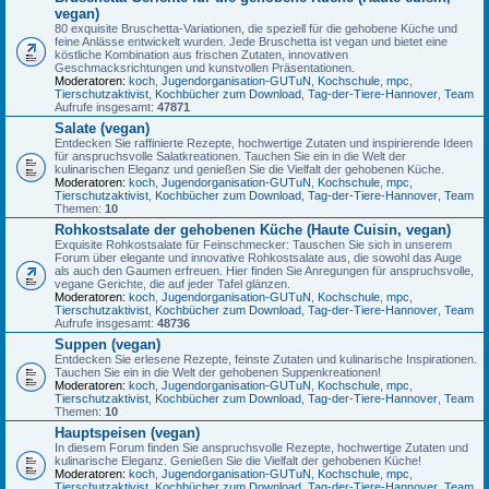
vegan)
80 exquisite Bruschetta-Variationen, die speziell für die gehobene Küche und
feine Anlässe entwickelt wurden. Jede Bruschetta ist vegan und bietet eine
köstliche Kombination aus frischen Zutaten, innovativen
Geschmacksrichtungen und kunstvollen Präsentationen.
Moderatoren:
koch
,
Jugendorganisation-GUTuN
,
Kochschule
,
mpc
,
Tierschutzaktivist
,
Kochbücher zum Download
,
Tag-der-Tiere-Hannover
,
Team
Aufrufe insgesamt:
47871
Salate (vegan)
Entdecken Sie raffinierte Rezepte, hochwertige Zutaten und inspirierende Ideen
für anspruchsvolle Salatkreationen. Tauchen Sie ein in die Welt der
kulinarischen Eleganz und genießen Sie die Vielfalt der gehobenen Küche.
Moderatoren:
koch
,
Jugendorganisation-GUTuN
,
Kochschule
,
mpc
,
Tierschutzaktivist
,
Kochbücher zum Download
,
Tag-der-Tiere-Hannover
,
Team
Themen:
10
Rohkostsalate der gehobenen Küche (Haute Cuisin, vegan)
Exquisite Rohkostsalate für Feinschmecker: Tauschen Sie sich in unserem
Forum über elegante und innovative Rohkostsalate aus, die sowohl das Auge
als auch den Gaumen erfreuen. Hier finden Sie Anregungen für anspruchsvolle,
vegane Gerichte, die auf jeder Tafel glänzen.
Moderatoren:
koch
,
Jugendorganisation-GUTuN
,
Kochschule
,
mpc
,
Tierschutzaktivist
,
Kochbücher zum Download
,
Tag-der-Tiere-Hannover
,
Team
Aufrufe insgesamt:
48736
Suppen (vegan)
Entdecken Sie erlesene Rezepte, feinste Zutaten und kulinarische Inspirationen.
Tauchen Sie ein in die Welt der gehobenen Suppenkreationen!
Moderatoren:
koch
,
Jugendorganisation-GUTuN
,
Kochschule
,
mpc
,
Tierschutzaktivist
,
Kochbücher zum Download
,
Tag-der-Tiere-Hannover
,
Team
Themen:
10
Hauptspeisen (vegan)
In diesem Forum finden Sie anspruchsvolle Rezepte, hochwertige Zutaten und
kulinarische Eleganz. Genießen Sie die Vielfalt der gehobenen Küche!
Moderatoren:
koch
,
Jugendorganisation-GUTuN
,
Kochschule
,
mpc
,
Tierschutzaktivist
,
Kochbücher zum Download
,
Tag-der-Tiere-Hannover
,
Team