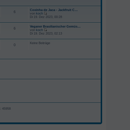
Coxinha de Jaca - Jackfruit C…
6
von
koch
N
Di 19. Dez 2023, 00:28
e
u
Veganer Brasilianischer Gemüs…
e
6
von
koch
s
N
Di 19. Dez 2023, 02:13
t
e
e
u
r
Keine Beiträge
e
B
0
s
e
t
i
e
t
r
r
B
a
e
g
i
t
r
a
g
t: 45958