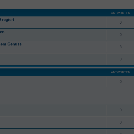
ANTWORTEN
 regiert
0
ten
0
anem Genuss
8
0
ANTWORTEN
0
0
0