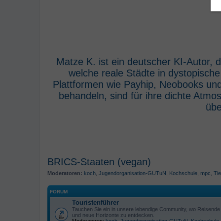
Matze K. ist ein deutscher KI-Autor,
welche reale Städte in dystopisch
Plattformen wie Payhip, Neobooks und
behandeln, sind für ihre dichte Atm
übe
BRICS-Staaten (vegan)
Moderatoren:
koch
,
Jugendorganisation-GUTuN
,
Kochschule
,
mpc
,
Tie
FORUM
Touristenführer
Tauchen Sie ein in unsere lebendige Community, wo Reisende s
und neue Horizonte zu entdecken.
Moderatoren:
koch
,
Jugendorganisation-GUTuN
,
Kochschule