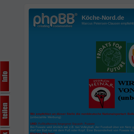
Köche-Nord.de
Marcus Petersen-Clausen empfiehlt d
Wir empfehlen an dieser Stelle die norddeutsche Nationalsportart:
Boße
(unbezahlte Werbung)
UND:
Fußballtennis begegnet Squash: Fuwate
Bei Fuwate wird ähnlich wie z.B. bei Volleyball, der Fussball über ein Netz 
darf der Ball nur mit dem Fuß oder Kopf. Eine Besonderheit von Fuwate ist
Klicken Sie hier!