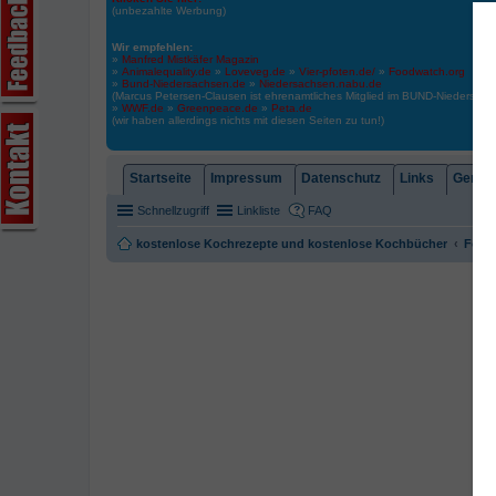
(unbezahlte Werbung)
Wir empfehlen:
»
Manfred Mistkäfer Magazin
»
Animalequality.de
»
Loveveg.de
»
Vier-pfoten.de/
»
Foodwatch.org
»
Bund-Niedersachsen.de
»
Niedersachsen.nabu.de
(Marcus Petersen-Clausen ist ehrenamtliches Mitglied im BUND-Niedersa
»
WWF.de
»
Greenpeace.de
»
Peta.de
(wir haben allerdings nichts mit diesen Seiten zu tun!)
Startseite
Impressum
Datenschutz
Links
Gemein
Schnellzugriff
Linkliste
FAQ
kostenlose Kochrezepte und kostenlose Kochbücher
Foren