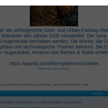
 der die umfangreiche Dark- und Urban-Fantasy-Rei
e Szenarien des Jahres 2100 verwandelt. Die Seri
 Hugendubel vertrieben werden. Die Werke, die O
osphäre und technologische Themen bekannt. Die 
r Hugendubel, Amazon und Barnes & Noble erhältl
https://payhip.com/MetropolenimSchatten
(Werbung in eigener Sache)
rschutzaktivist
,
Kochbücher zum Download
,
Tag-der-Tiere-Hannover
,
Team
THEMEN
ich treffen, um ihre Abenteuer zu teilen, Geheimtipps auszutauschen
,
mpc
,
Tierschutzaktivist
,
Kochbücher zum Download
,
Tag-der-Tiere-