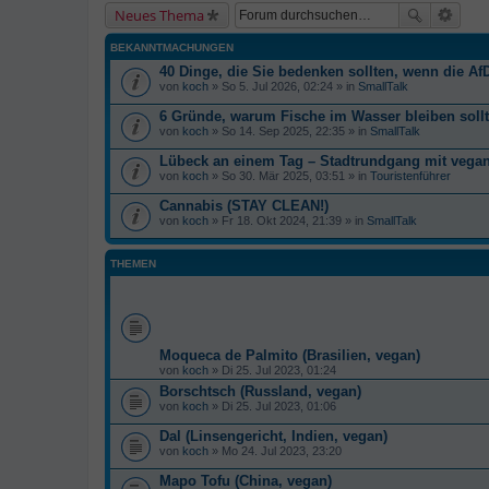
Neues Thema
BEKANNTMACHUNGEN
40 Dinge, die Sie bedenken sollten, wenn die AfD
von
koch
» So 5. Jul 2026, 02:24 » in
SmallTalk
6 Gründe, warum Fische im Wasser bleiben soll
von
koch
» So 14. Sep 2025, 22:35 » in
SmallTalk
Lübeck an einem Tag – Stadtrundgang mit veg
von
koch
» So 30. Mär 2025, 03:51 » in
Touristenführer
Cannabis (STAY CLEAN!)
von
koch
» Fr 18. Okt 2024, 21:39 » in
SmallTalk
THEMEN
Moqueca de Palmito (Brasilien, vegan)
von
koch
» Di 25. Jul 2023, 01:24
Borschtsch (Russland, vegan)
von
koch
» Di 25. Jul 2023, 01:06
Dal (Linsengericht, Indien, vegan)
von
koch
» Mo 24. Jul 2023, 23:20
Mapo Tofu (China, vegan)