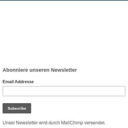
chsen und Niedersachsen Nabu)
debrief
Saison-Kalender
NEU: Vokabeltrainer (Saechsischvokabeln V: 1.
-Übersicht
BRICS-Staaten (vegan)