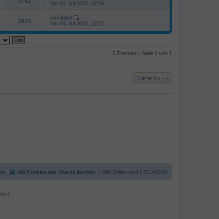
3742
N
Mo 24. Jul 2023, 22:26
r
s
e
B
t
u
e
von
koch
e
e
3924
i
N
Mo 24. Jul 2023, 22:07
r
s
t
e
B
t
r
u
e
e
a
e
i
r
g
s
t
B
t
r
5 Themen • Seite
1
von
1
e
e
a
i
r
g
t
B
r
e
Gehe zu
a
i
g
t
r
a
g
am
Alle Cookies des Boards löschen
Alle Zeiten sind
UTC+02:00
abu)