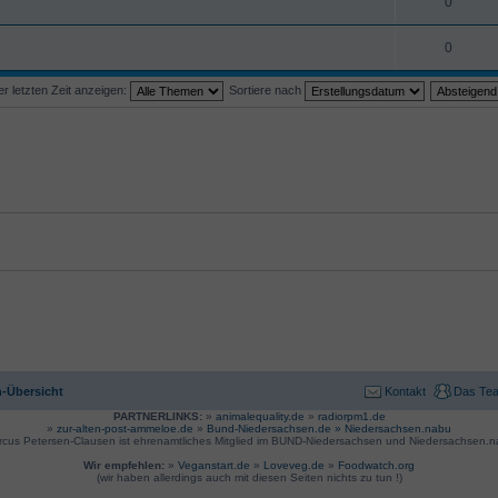
0
0
 letzten Zeit anzeigen:
Sortiere nach
-Übersicht
Kontakt
Das Te
PARTNERLINKS:
»
animalequality.de
»
radiorpm1.de
»
zur-alten-post-ammeloe.de
»
Bund-Niedersachsen.de »
Niedersachsen.nabu
rcus Petersen-Clausen ist ehrenamtliches Mitglied im BUND-Niedersachsen und Niedersachsen.n
Wir empfehlen:
»
Veganstart.de
»
Loveveg.de
»
Foodwatch.org
(wir haben allerdings auch mit diesen Seiten nichts zu tun !)