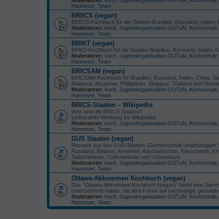
Hannover
,
Team
BRIICS (vegan)
BRIICS-Kochbuch für die Staaten Brasilien, Russland, Indien,
Moderatoren:
koch
,
Jugendorganisation-GUTuN
,
Kochschule
Hannover
,
Team
BRIKT (vegan)
BRIKT-Kochbuch für die Staaten Brasilien, Russland, Indien, 
Moderatoren:
koch
,
Jugendorganisation-GUTuN
,
Kochschule
Hannover
,
Team
BRICSAM (vegan)
BRICSAM-Kochbuch für Brasilien, Russland, Indien, China, S
Malaysia, Myanmar, Philippinen, Singapur, Thailand und Vietn
Moderatoren:
koch
,
Jugendorganisation-GUTuN
,
Kochschule
Hannover
,
Team
BRICS-Staaten – Wikipedia
Was sind die BRICS-Staaten?
(unbezahlte Werbung für Wikipedia)
Moderatoren:
koch
,
Jugendorganisation-GUTuN
,
Kochschule
Hannover
,
Team
GUS Staaten (vegan)
Rezepte aus den GUS-Staaten (Gemeinschaft Unabhängiger 
Russland, Belarus, Armenien, Aserbaidschan, Kasachstan, Kirg
Tadschikistan, Turkmenistan und Usbekistan)
Moderatoren:
koch
,
Jugendorganisation-GUTuN
,
Kochschule
Hannover
,
Team
Ottawa-Abkommen Kochbuch (vegan)
Das "Ottawa-Abkommen Kochbuch (vegan)" bietet eine Samm
unterzeichnet haben, mit dem Fokus auf nachhaltige, gesunde 
Moderatoren:
koch
,
Jugendorganisation-GUTuN
,
Kochschule
Hannover
,
Team