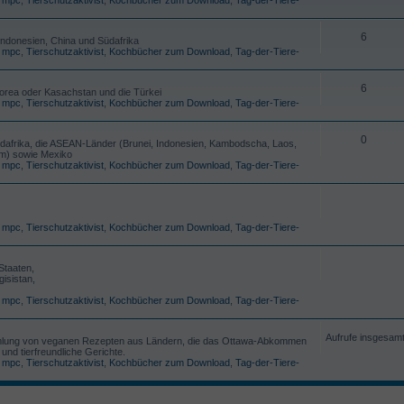
6
 Indonesien, China und Südafrika
,
mpc
,
Tierschutzaktivist
,
Kochbücher zum Download
,
Tag-der-Tiere-
6
Korea oder Kasachstan und die Türkei
,
mpc
,
Tierschutzaktivist
,
Kochbücher zum Download
,
Tag-der-Tiere-
0
üdafrika, die ASEAN-Länder (Brunei, Indonesien, Kambodscha, Laos,
am) sowie Mexiko
,
mpc
,
Tierschutzaktivist
,
Kochbücher zum Download
,
Tag-der-Tiere-
,
mpc
,
Tierschutzaktivist
,
Kochbücher zum Download
,
Tag-der-Tiere-
Staaten,
isistan,
,
mpc
,
Tierschutzaktivist
,
Kochbücher zum Download
,
Tag-der-Tiere-
Aufrufe insgesam
lung von veganen Rezepten aus Ländern, die das Ottawa-Abkommen
und tierfreundliche Gerichte.
,
mpc
,
Tierschutzaktivist
,
Kochbücher zum Download
,
Tag-der-Tiere-