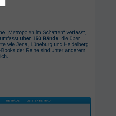
he „Metropolen im Schatten“ verfasst,
e umfasst
über 150 Bände
, die über
rte wie Jena, Lüneburg und Heidelberg
E-Books der Reihe sind unter anderem
ich.
BEITRÄGE
LETZTER BEITRAG