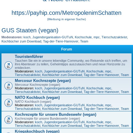
https://payhip.com/MetropolenimSchatten
(Werbung in eigener Sache)
GUS Staaten (vegan)
Moderatoren:
koch
,
Jugendorganisation-GUTuN
,
Kochschule
,
mpc
,
Tierschutzaktivist
,
Kochbücher zum Download
,
Tag-der-Tiere-Hannover
,
Team
Forum
Touristenführer
Tauchen Sie ein in unsere lebendige Community, wo Reisende sich treffen, um
ihre Abenteuer zu teilen, Geheimtipps auszutauschen und neue Horizonte zu
entdecken.
Moderatoren:
koch
,
Jugendorganisation-GUTuN
,
Kochschule
,
mpc
,
Tierschutzaktivist
,
Kochbücher zum Download
,
Tag-der-Tiere-Hannover
,
Team
Mercosur Kochrezepte (vegan)
Mercosur Kochrezepte (vegan)
Moderatoren:
koch
,
Jugendorganisation-GUTuN
,
Kochschule
,
mpc
,
Tierschutzaktivist
,
Kochbücher zum Download
,
Tag-der-Tiere-Hannover
,
Team
NATO Kochbuch (vegan)
NATO Kochbuch (vegan)
Moderatoren:
koch
,
Jugendorganisation-GUTuN
,
Kochschule
,
mpc
,
Tierschutzaktivist
,
Kochbücher zum Download
,
Tag-der-Tiere-Hannover
,
Team
Kochrezepte für unsere Bundeswehr (vegan)
Kochrezepte für unsere Bundeswehr (vegan)
Moderatoren:
koch
,
Jugendorganisation-GUTuN
,
Kochschule
,
mpc
,
Tierschutzaktivist
,
Kochbücher zum Download
,
Tag-der-Tiere-Hannover
,
Team
Kriegskochbuch (vegan)