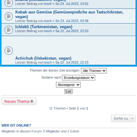
Letzter Beitrag von
koch
«
So 23. Jul 2023, 14:52
Kebab aus Gemüse (Gemüsespießche aus Tadschikistan,
vegan)
Letzter Beitrag von
koch
«
So 23. Jul 2023, 03:38
Ichlekli (Turkmenistan, vegan)
Letzter Beitrag von
koch
«
Sa 22. Jul 2023, 22:53
Achichuk (Usbekistan, vegan)
Letzter Beitrag von
koch
«
Sa 22. Jul 2023, 22:23
Themen der letzten Zeit anzeigen:
Sortiere nach
Neues Thema
11 Themen • Seite
1
von
1
Gehe zu
WER IST ONLINE?
Mitglieder in diesem Forum: 0 Mitglieder und 2 Gäste