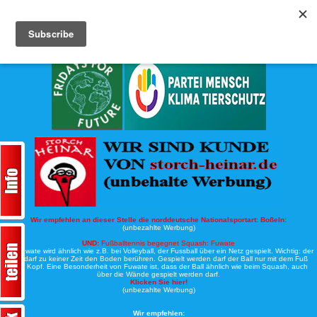
Köche-Nord.de
Werbung:
Wir empfehlen an dieser Stelle die norddeutsche Nationalsportart:
Boßeln:
(unbezahlte Werbung)
UND:
Fußballtennis begegnet Squash: Fuwate
Bei Fuwate wird ähnlich wie z.B. bei Volleyball, der Fussball über ein Netz gespielt. Wichtig: der
Ball darf zu keiner Zeit den Boden berühren. Gespielt werden darf der Ball nur mit dem Fuß
oder Kopf. Eine Besonderheit von Fuwate ist, dass der Ball ähnlich wie beim Squash, auch
über die Wände gespielt werden darf.
Klicken Sie hier!
(unbezahlte Werbung)
Wir empfehlen: