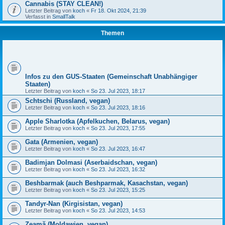
Cannabis (STAY CLEAN!)
Letzter Beitrag von
koch
«
Fr 18. Okt 2024, 21:39
Verfasst in
SmallTalk
Themen
Infos zu den GUS-Staaten (Gemeinschaft Unabhängiger
Staaten)
Letzter Beitrag von
koch
«
So 23. Jul 2023, 18:17
Schtschi (Russland, vegan)
Letzter Beitrag von
koch
«
So 23. Jul 2023, 18:16
Apple Sharlotka (Apfelkuchen, Belarus, vegan)
Letzter Beitrag von
koch
«
So 23. Jul 2023, 17:55
Gata (Armenien, vegan)
Letzter Beitrag von
koch
«
So 23. Jul 2023, 16:47
Badimjan Dolmasi (Aserbaidschan, vegan)
Letzter Beitrag von
koch
«
So 23. Jul 2023, 16:32
Beshbarmak (auch Beshparmak, Kasachstan, vegan)
Letzter Beitrag von
koch
«
So 23. Jul 2023, 15:25
Tandyr-Nan (Kirgisistan, vegan)
Letzter Beitrag von
koch
«
So 23. Jul 2023, 14:53
Zeamă (Moldawien, vegan)