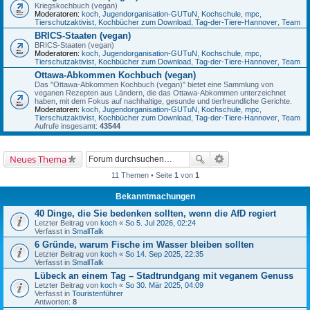
Kriegskochbuch (vegan)
Moderatoren:
koch
,
Jugendorganisation-GUTuN
,
Kochschule
,
mpc
,
Tierschutzaktivist
,
Kochbücher zum Download
,
Tag-der-Tiere-Hannover
,
Team
BRICS-Staaten (vegan)
BRICS-Staaten (vegan)
Moderatoren:
koch
,
Jugendorganisation-GUTuN
,
Kochschule
,
mpc
,
Tierschutzaktivist
,
Kochbücher zum Download
,
Tag-der-Tiere-Hannover
,
Team
Ottawa-Abkommen Kochbuch (vegan)
Das "Ottawa-Abkommen Kochbuch (vegan)" bietet eine Sammlung von
veganen Rezepten aus Ländern, die das Ottawa-Abkommen unterzeichnet
haben, mit dem Fokus auf nachhaltige, gesunde und tierfreundliche Gerichte.
Moderatoren:
koch
,
Jugendorganisation-GUTuN
,
Kochschule
,
mpc
,
Tierschutzaktivist
,
Kochbücher zum Download
,
Tag-der-Tiere-Hannover
,
Team
Aufrufe insgesamt:
43544
Neues Thema
11 Themen • Seite
1
von
1
Bekanntmachungen
40 Dinge, die Sie bedenken sollten, wenn die AfD regiert
Letzter Beitrag von
koch
«
So 5. Jul 2026, 02:24
Verfasst in
SmallTalk
6 Gründe, warum Fische im Wasser bleiben sollten
Letzter Beitrag von
koch
«
So 14. Sep 2025, 22:35
Verfasst in
SmallTalk
Lübeck an einem Tag – Stadtrundgang mit veganem Genuss
Letzter Beitrag von
koch
«
So 30. Mär 2025, 04:09
Verfasst in
Touristenführer
Antworten:
8