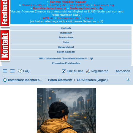
»
Manfred Mistkäfer Magazin
»
Animalequality.de
»
Loveveg.de
»
Vier-pfoten.de/
»
Foodwatch.org
»
Bund-Niedersachsen.de
»
Niedersachsen.nabu.de
(Marcus Petersen-Clausen ist ehrenamtliches Mitglied im BUND-Niedersachsen und
Niedersachsen Nabu)
»
WWF.de
»
Greenpeace.de
»
Peta.de
(wir haben allerdings nichts mit diesen Seiten zu tun!)
Startseite
Impressum
Datenschutz
Links
Gemeindebrief
Saison-Kalender
NEU: Vokabeltrainer (Saechsischvokabeln V: 1.2)!
Kostenlose Kochbuecher
Schnellzugriff
Linkliste
FAQ
Link zu uns
Registrieren
Anmelden
kostenlose Kochrezepte und kostenlose Kochbücher
Foren-Übersicht
GUS Staaten (vegan)
uc
he