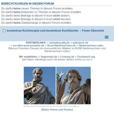
BERECHTIGUNGEN IN DIESEM FORUM
Du darfst
keine
neuen Themen in diesem Forum erstellen.
Du darfst
keine
Antworten zu Themen in diesem Forum erstellen.
Du darfst deine Beiträge in diesem Forum
nicht
ändern.
Du darfst deine Beiträge in diesem Forum
nicht
löschen.
Du darfst
keine
Dateianhänge in diesem Forum erstellen.
kostenlose Kochrezepte und kostenlose Kochbücher
Foren-Übersicht
PARTNERLINKS:
»
animalequality.de
»
radiorpm1.de
»
zur-alten-post-ammeloe.de
»
Bund-Niedersachsen.de »
Niedersachsen.nabu
(Marcus Petersen-Clausen ist ehrenamtliches Mitglied im BUND-Niedersachsen und
Niedersachsen.nabu)
Wir empfehlen:
»
Veganstart.de
»
Loveveg.de
»
Foodwatch.org
(wir haben allerdings auch mit diesen Seiten nichts zu tun !)
(Simon Petrus und Paulus)