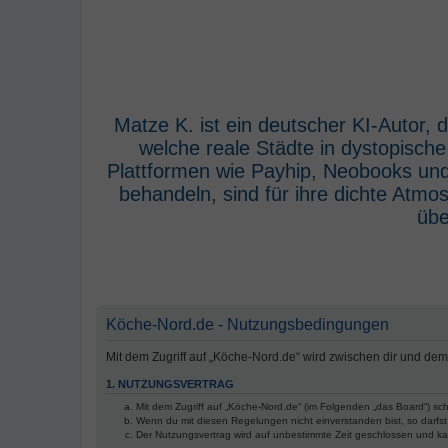
Matze K. ist ein deutscher KI-Autor,
welche reale Städte in dystopisch
Plattformen wie Payhip, Neobooks und
behandeln, sind für ihre dichte Atm
übe
Köche-Nord.de - Nutzungsbedingungen
Mit dem Zugriff auf „Köche-Nord.de“ wird zwischen dir und de
1. NUTZUNGSVERTRAG
Mit dem Zugriff auf „Köche-Nord.de“ (im Folgenden „das Board“) sc
Wenn du mit diesen Regelungen nicht einverstanden bist, so darfst 
Der Nutzungsvertrag wird auf unbestimmte Zeit geschlossen und kan