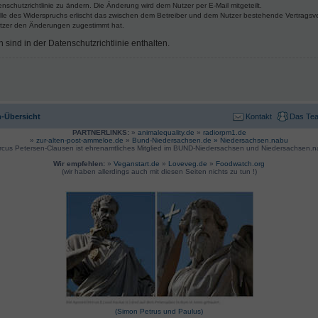
nschutzrichtlinie zu ändern. Die Änderung wird dem Nutzer per E-Mail mitgeteilt.
lle des Widerspruchs erlischt das zwischen dem Betreiber und dem Nutzer bestehende Vertragsverh
utzer den Änderungen zugestimmt hat.
ind in der Datenschutzrichtlinie enthalten.
-Übersicht
Kontakt
Das Te
PARTNERLINKS:
»
animalequality.de
»
radiorpm1.de
»
zur-alten-post-ammeloe.de
»
Bund-Niedersachsen.de »
Niedersachsen.nabu
rcus Petersen-Clausen ist ehrenamtliches Mitglied im BUND-Niedersachsen und Niedersachsen.n
Wir empfehlen:
»
Veganstart.de
»
Loveveg.de
»
Foodwatch.org
(wir haben allerdings auch mit diesen Seiten nichts zu tun !)
(Simon Petrus und Paulus)