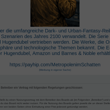
 der die umfangreiche Dark- und Urban-Fantasy-Rei
e Szenarien des Jahres 2100 verwandelt. Die Seri
 Hugendubel vertrieben werden. Die Werke, die O
osphäre und technologische Themen bekannt. Die 
r Hugendubel, Amazon und Barnes & Noble erhältl
https://payhip.com/MetropolenimSchatten
(Werbung in eigener Sache)
m Betreiber ein Vertrag mit folgenden Regelungen geschlossen:
hließt du einen Nutzungsvertrag mit dem Betreiber des Boards ab (im Folgenden „Betreiber“) und
du das Board nicht weiter nutzen. Für die Nutzung des Boards gelten jeweils die an dieser Stell
n von beiden Seiten ohne Einhaltung einer Frist jederzeit gekündigt werden.