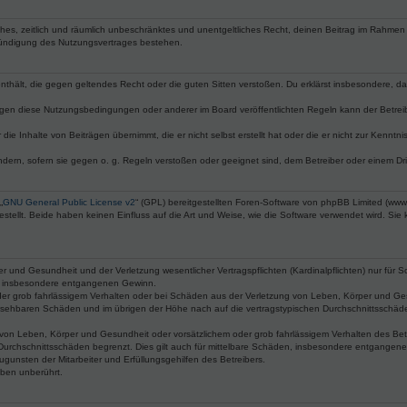
faches, zeitlich und räumlich unbeschränktes und unentgeltliches Recht, deinen Beitrag im Rahme
Kündigung des Nutzungsvertrages bestehen.
e enthält, die gegen geltendes Recht oder die guten Sitten verstoßen. Du erklärst insbesondere, 
egen diese Nutzungsbedingungen oder anderer im Board veröffentlichten Regeln kann der Betre
die Inhalte von Beiträgen übernimmt, die er nicht selbst erstellt hat oder die er nicht zur Kenn
ndern, sofern sie gegen o. g. Regeln verstoßen oder geeignet sind, dem Betreiber oder einem D
„
GNU General Public License v2
“ (GPL) bereitgestellten Foren-Software von phpBB Limited (ww
ellt. Beide haben keinen Einfluss auf die Art und Weise, wie die Software verwendet wird. Si
 und Gesundheit und der Verletzung wesentlicher Vertragspflichten (Kardinalpflichten) nur für Sc
wie insbesondere entgangenen Gewinn.
der grob fahrlässigem Verhalten oder bei Schäden aus der Verletzung von Leben, Körper und Ges
rhersehbaren Schäden und im übrigen der Höhe nach auf die vertragstypischen Durchschnittsschäde
von Leben, Körper und Gesundheit oder vorsätzlichem oder grob fahrlässigem Verhalten des Betr
Durchschnittsschäden begrenzt. Dies gilt auch für mittelbare Schäden, insbesondere entgangen
gunsten der Mitarbeiter und Erfüllungsgehilfen des Betreibers.
ben unberührt.