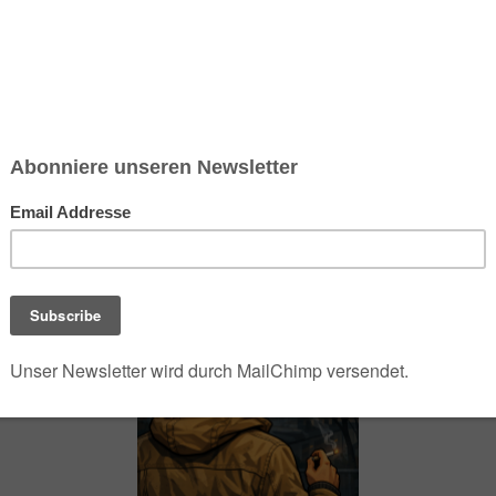
chsen und Niedersachsen Nabu)
debrief
Saison-Kalender
NEU: Vokabeltrainer (Saechsischvokabeln V: 1.
-Übersicht