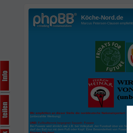
Köche-Nord.de
Marcus Petersen-Clausen empfiehlt d
Wir empfehlen an dieser Stelle die norddeutsche Nationalsportart:
Boße
(unbezahlte Werbung)
UND:
Fußballtennis begegnet Squash: Fuwate
Bei Fuwate wird ähnlich wie z.B. bei Volleyball, der Fussball über ein Netz 
darf der Ball nur mit dem Fuß oder Kopf. Eine Besonderheit von Fuwate ist
Klicken Sie hier!