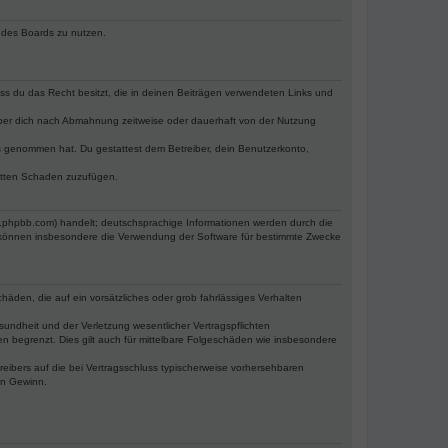
n des Boards zu nutzen.
dass du das Recht besitzt, die in deinen Beiträgen verwendeten Links und
iber dich nach Abmahnung zeitweise oder dauerhaft von der Nutzung
tnis genommen hat. Du gestattest dem Betreiber, dein Benutzerkonto,
ritten Schaden zuzufügen.
w.phpbb.com) handelt; deutschsprachige Informationen werden durch die
e können insbesondere die Verwendung der Software für bestimmte Zwecke
häden, die auf ein vorsätzliches oder grob fahrlässiges Verhalten
undheit und der Verletzung wesentlicher Vertragspflichten
n begrenzt. Dies gilt auch für mittelbare Folgeschäden wie insbesondere
eibers auf die bei Vertragsschluss typischerweise vorhersehbaren
en Gewinn.