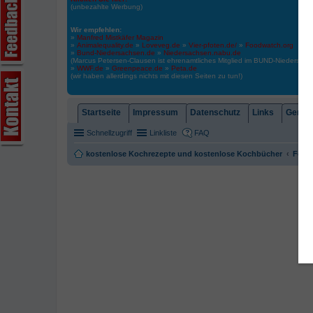
(unbezahlte Werbung)
Wir empfehlen:
»
Manfred Mistkäfer Magazin
»
Animalequality.de
»
Loveveg.de
»
Vier-pfoten.de/
»
Foodwatch.org
»
Bund-Niedersachsen.de
»
Niedersachsen.nabu.de
(Marcus Petersen-Clausen ist ehrenamtliches Mitglied im BUND-Niedersa
»
WWF.de
»
Greenpeace.de
»
Peta.de
(wir haben allerdings nichts mit diesen Seiten zu tun!)
Startseite
Impressum
Datenschutz
Links
Gemein
Schnellzugriff
Linkliste
FAQ
kostenlose Kochrezepte und kostenlose Kochbücher
Foren