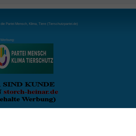
ie Partei Mensch, Klima, Tiere (Tierschutzpartei.de)
Werbung:
ln:
gespielt. Wichtig: der Ball darf zu keiner Zeit den Boden berühren. Gespielt werden
, dass der Ball ähnlich wie beim Squash, auch über die Wände gespielt werden darf.