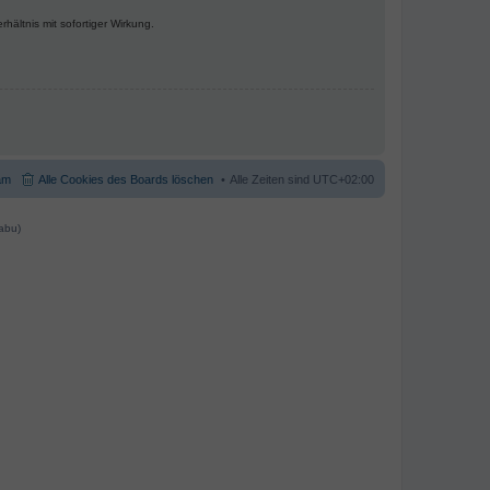
ältnis mit sofortiger Wirkung.
am
Alle Cookies des Boards löschen
Alle Zeiten sind
UTC+02:00
abu)