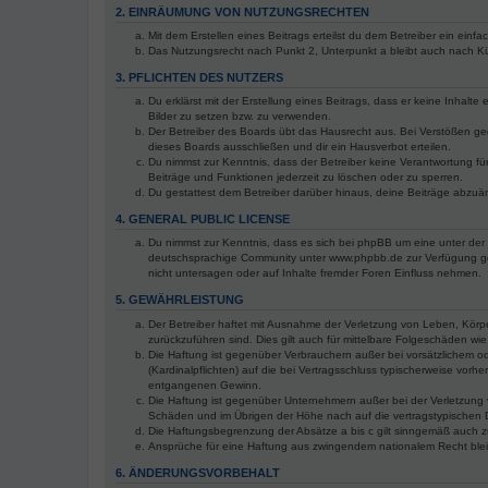
2. EINRÄUMUNG VON NUTZUNGSRECHTEN
Mit dem Erstellen eines Beitrags erteilst du dem Betreiber ein ein
Das Nutzungsrecht nach Punkt 2, Unterpunkt a bleibt auch nach 
3. PFLICHTEN DES NUTZERS
Du erklärst mit der Erstellung eines Beitrags, dass er keine Inhalt
Bilder zu setzen bzw. zu verwenden.
Der Betreiber des Boards übt das Hausrecht aus. Bei Verstößen g
dieses Boards ausschließen und dir ein Hausverbot erteilen.
Du nimmst zur Kenntnis, dass der Betreiber keine Verantwortung für 
Beiträge und Funktionen jederzeit zu löschen oder zu sperren.
Du gestattest dem Betreiber darüber hinaus, deine Beiträge abzuä
4. GENERAL PUBLIC LICENSE
Du nimmst zur Kenntnis, dass es sich bei phpBB um eine unter der 
deutschsprachige Community unter www.phpbb.de zur Verfügung gest
nicht untersagen oder auf Inhalte fremder Foren Einfluss nehmen.
5. GEWÄHRLEISTUNG
Der Betreiber haftet mit Ausnahme der Verletzung von Leben, Körper
zurückzuführen sind. Dies gilt auch für mittelbare Folgeschäden 
Die Haftung ist gegenüber Verbrauchern außer bei vorsätzlichem o
(Kardinalpflichten) auf die bei Vertragsschluss typischerweise vo
entgangenen Gewinn.
Die Haftung ist gegenüber Unternehmern außer bei der Verletzung 
Schäden und im Übrigen der Höhe nach auf die vertragstypischen 
Die Haftungsbegrenzung der Absätze a bis c gilt sinngemäß auch zu
Ansprüche für eine Haftung aus zwingendem nationalem Recht blei
6. ÄNDERUNGSVORBEHALT