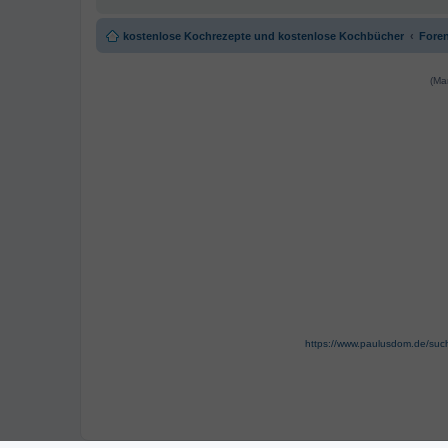
kostenlose Kochrezepte und kostenlose Kochbücher
Foren
(Ma
https://www.paulusdom.de/