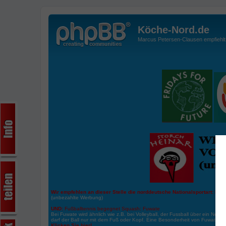
Köche-Nord.de
Marcus Petersen-Clausen empfiehlt d
Wir empfehlen an dieser Stelle die norddeutsche Nationalsportart:
Boße
(unbezahlte Werbung)
UND:
Fußballtennis begegnet Squash: Fuwate
Bei Fuwate wird ähnlich wie z.B. bei Volleyball, der Fussball über ein Netz 
darf der Ball nur mit dem Fuß oder Kopf. Eine Besonderheit von Fuwate ist
Klicken Sie hier!