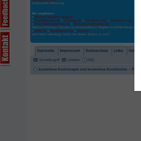
(unbezahlte Werbung)
Wir empfehlen:
»
Manfred Mistkäfer Magazin
»
Animalequality.de
»
Loveveg.de
»
Vier-pfoten.de/
»
Foodwatch.org
»
Bund-Niedersachsen.de
»
Niedersachsen.nabu.de
(Marcus Petersen-Clausen ist ehrenamtliches Mitglied im BUND-Niedersa
»
WWF.de
»
Greenpeace.de
»
Peta.de
(wir haben allerdings nichts mit diesen Seiten zu tun!)
Startseite
Impressum
Datenschutz
Links
Gemein
Schnellzugriff
Linkliste
FAQ
kostenlose Kochrezepte und kostenlose Kochbücher
Foren