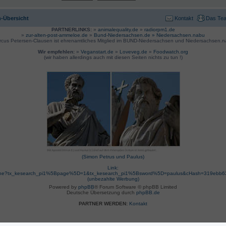
-Übersicht
Kontakt
Das Te
PARTNERLINKS:
»
animalequality.de
»
radiorpm1.de
»
zur-alten-post-ammeloe.de
»
Bund-Niedersachsen.de »
Niedersachsen.nabu
rcus Petersen-Clausen ist ehrenamtliches Mitglied im BUND-Niedersachsen und Niedersachsen.n
Wir empfehlen:
»
Veganstart.de
»
Loveveg.de
»
Foodwatch.org
(wir haben allerdings auch mit diesen Seiten nichts zu tun !)
(Simon Petrus und Paulus)
Link:
suche?tx_kesearch_pi1%5Bpage%5D=1&tx_kesearch_pi1%5Bsword%5D=paulus&cHash=319ebb
(unbezahlte Werbung)
Powered by
phpBB
® Forum Software © phpBB Limited
Deutsche Übersetzung durch
phpBB.de
PARTNER WERDEN:
Kontakt