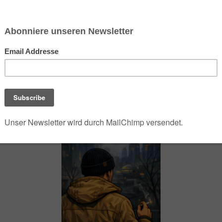
chsen und Niedersachsen Nabu)
debrief
Saison-Kalender
NEU: Vokabeltrainer (Saechsischvokabeln V: 1.
-Übersicht