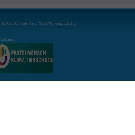
ie Partei Mensch, Klima, Tiere (Tierschutzpartei.de)
Werbung:
ln:
gespielt. Wichtig: der Ball darf zu keiner Zeit den Boden berühren. Gespielt werden
, dass der Ball ähnlich wie beim Squash, auch über die Wände gespielt werden darf.