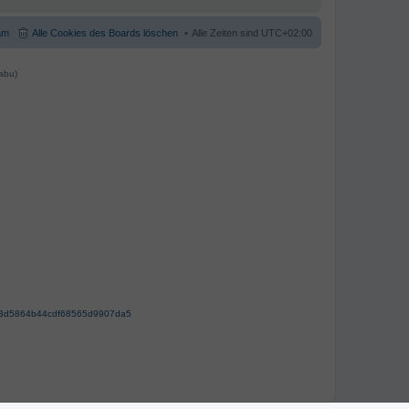
am
Alle Cookies des Boards löschen
Alle Zeiten sind
UTC+02:00
abu)
63d5864b44cdf68565d9907da5