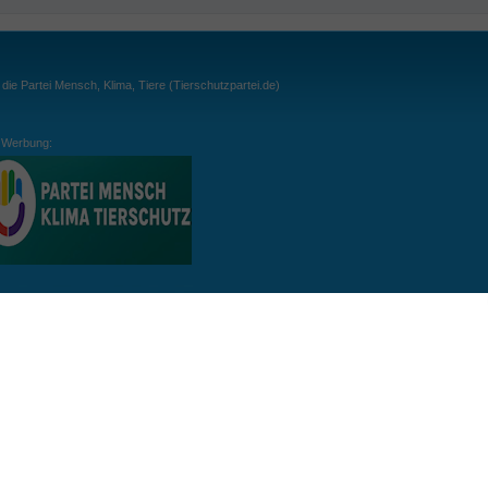
ie Partei Mensch, Klima, Tiere (Tierschutzpartei.de)
Werbung:
ln:
gespielt. Wichtig: der Ball darf zu keiner Zeit den Boden berühren. Gespielt werden
, dass der Ball ähnlich wie beim Squash, auch über die Wände gespielt werden darf.