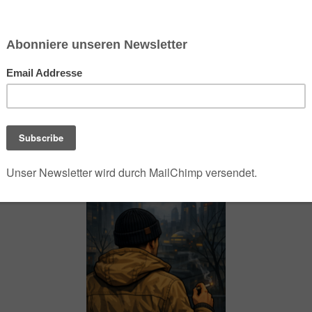
chsen und Niedersachsen Nabu)
debrief
Saison-Kalender
NEU: Vokabeltrainer (Saechsischvokabeln V: 1.
-Übersicht