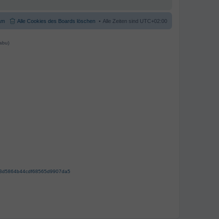
am
Alle Cookies des Boards löschen
Alle Zeiten sind
UTC+02:00
abu)
63d5864b44cdf68565d9907da5