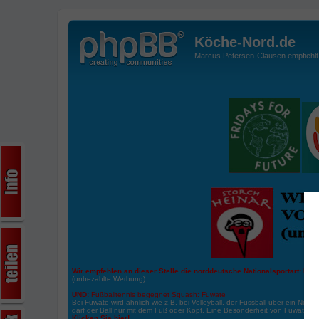
Köche-Nord.de
Marcus Petersen-Clausen empfiehlt d
Wir empfehlen an dieser Stelle die norddeutsche Nationalsportart:
Boße
(unbezahlte Werbung)
UND:
Fußballtennis begegnet Squash: Fuwate
Bei Fuwate wird ähnlich wie z.B. bei Volleyball, der Fussball über ein Netz 
darf der Ball nur mit dem Fuß oder Kopf. Eine Besonderheit von Fuwate ist
Klicken Sie hier!