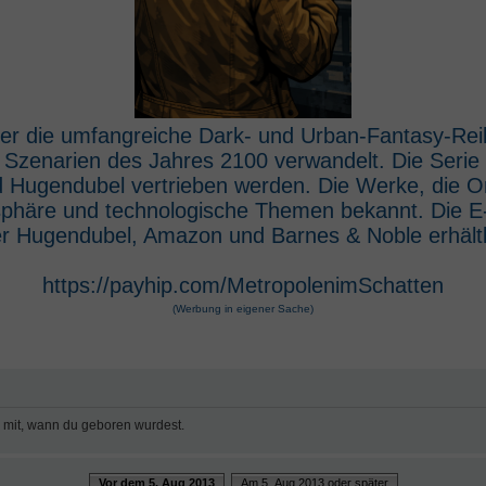
 der die umfangreiche Dark- und Urban-Fantasy-Rei
e Szenarien des Jahres 2100 verwandelt. Die Seri
 Hugendubel vertrieben werden. Die Werke, die O
osphäre und technologische Themen bekannt. Die 
r Hugendubel, Amazon und Barnes & Noble erhältl
https://payhip.com/MetropolenimSchatten
(Werbung in eigener Sache)
e mit, wann du geboren wurdest.
Vor dem 5. Aug 2013
Am 5. Aug 2013 oder später