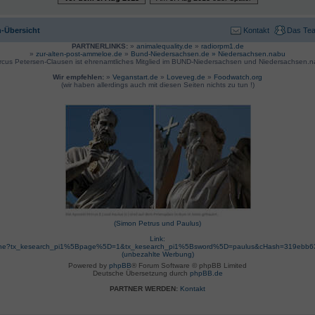
-Übersicht
Kontakt
Das Te
PARTNERLINKS:
»
animalequality.de
»
radiorpm1.de
»
zur-alten-post-ammeloe.de
»
Bund-Niedersachsen.de »
Niedersachsen.nabu
rcus Petersen-Clausen ist ehrenamtliches Mitglied im BUND-Niedersachsen und Niedersachsen.n
Wir empfehlen:
»
Veganstart.de
»
Loveveg.de
»
Foodwatch.org
(wir haben allerdings auch mit diesen Seiten nichts zu tun !)
(Simon Petrus und Paulus)
Link:
suche?tx_kesearch_pi1%5Bpage%5D=1&tx_kesearch_pi1%5Bsword%5D=paulus&cHash=319ebb
(unbezahlte Werbung)
Powered by
phpBB
® Forum Software © phpBB Limited
Deutsche Übersetzung durch
phpBB.de
PARTNER WERDEN:
Kontakt