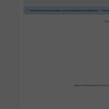
kostenlose Kochrezepte und kostenlose Kochbücher
Foren
(Ma
https://www.paulusdom.de/