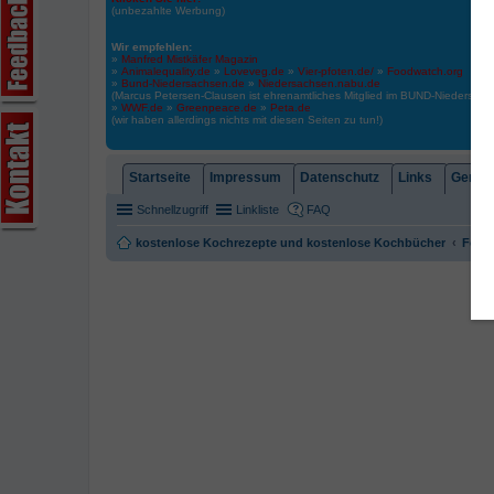
(unbezahlte Werbung)
Wir empfehlen:
»
Manfred Mistkäfer Magazin
»
Animalequality.de
»
Loveveg.de
»
Vier-pfoten.de/
»
Foodwatch.org
»
Bund-Niedersachsen.de
»
Niedersachsen.nabu.de
(Marcus Petersen-Clausen ist ehrenamtliches Mitglied im BUND-Niedersa
»
WWF.de
»
Greenpeace.de
»
Peta.de
(wir haben allerdings nichts mit diesen Seiten zu tun!)
Startseite
Impressum
Datenschutz
Links
Gemein
Schnellzugriff
Linkliste
FAQ
kostenlose Kochrezepte und kostenlose Kochbücher
Foren