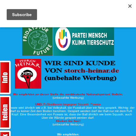
Köche-Nord.de
Werbung:
Wir empfehlen an dieser Stelle die norddeutsche Nationalsportart:
Boßeln:
(unbezahlte Werbung)
UND:
Fußballtennis begegnet Squash: Fuwate
Bei Fuwate wird ähnlich wie z.B. bei Volleyball, der Fussball über ein Netz gespielt. Wichtig: der
Ball darf zu keiner Zeit den Boden berühren. Gespielt werden darf der Ball nur mit dem Fuß
oder Kopf. Eine Besonderheit von Fuwate ist, dass der Ball ähnlich wie beim Squash, auch
über die Wände gespielt werden darf.
Klicken Sie hier!
(unbezahlte Werbung)
Wir empfehlen: