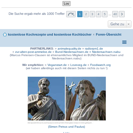
Die Suche ergab mehr als 1000 Treffer
1
2
3
4
5
…
40
Gehe zu
kostenlose Kochrezepte und kostenlose Kochbücher
Foren-Übersicht
PARTNERLINKS:
»
animalequality.de
»
radiorpm1.de
»
zur-alten-post-ammeloe.de
»
Bund-Niedersachsen.de »
Niedersachsen.nabu
(Marcus Petersen-Clausen ist ehrenamtliches Mitglied im BUND-Niedersachsen und
Niedersachsen.nabu)
Wir empfehlen:
»
Veganstart.de
»
Loveveg.de
»
Foodwatch.org
(wir haben allerdings auch mit diesen Seiten nichts zu tun !)
(Simon Petrus und Paulus)