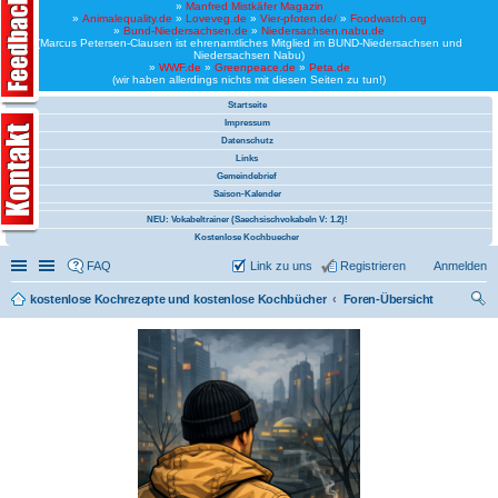
»
Manfred Mistkäfer Magazin
»
Animalequality.de
»
Loveveg.de
»
Vier-pfoten.de/
»
Foodwatch.org
»
Bund-Niedersachsen.de
»
Niedersachsen.nabu.de
(Marcus Petersen-Clausen ist ehrenamtliches Mitglied im BUND-Niedersachsen und
Niedersachsen Nabu)
»
WWF.de
»
Greenpeace.de
»
Peta.de
(wir haben allerdings nichts mit diesen Seiten zu tun!)
Startseite
Impressum
Datenschutz
Links
Gemeindebrief
Saison-Kalender
NEU: Vokabeltrainer (Saechsischvokabeln V: 1.2)!
Kostenlose Kochbuecher
Schnellzugriff
Linkliste
FAQ
Link zu uns
Registrieren
Anmelden
kostenlose Kochrezepte und kostenlose Kochbücher
Foren-Übersicht
uc
he