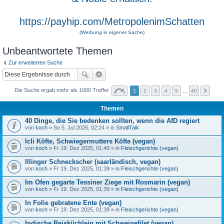
https://payhip.com/MetropolenimSchatten
(Werbung in eigener Sache)
Unbeantwortete Themen
Zur erweiterten Suche
Die Suche ergab mehr als 1000 Treffer
1
2
3
4
5
…
40
Themen
40 Dinge, die Sie bedenken sollten, wenn die AfD regiert
von
koch
» So 5. Jul 2026, 02:24 » in
SmallTalk
Icli Köfte, Schwiegermutters Köfte (vegan)
von
koch
» Fr 19. Dez 2025, 01:40 » in
Fleischgerichte (vegan)
Illinger Schneckscher (saarländisch, vegan)
von
koch
» Fr 19. Dez 2025, 01:39 » in
Fleischgerichte (vegan)
Im Ofen gegarte Tessiner Ziege mit Rosmarin (vegan)
von
koch
» Fr 19. Dez 2025, 01:39 » in
Fleischgerichte (vegan)
In Folie gebratene Ente (vegan)
von
koch
» Fr 19. Dez 2025, 01:39 » in
Fleischgerichte (vegan)
Indische Reisküchlein mit Schweinefilet (vegan)