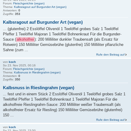
Forum:
Fleischgerichte (vegan)
Thema:
Kalbsragout auf Burgunder Art (vegan)
Antworten:
0
Zugriffe:
353
Kalbsragout auf Burgunder Art (vegan)
... (glutenfrei) 2 Esslöffel Olivenöl 1 Teelöffel grobes Salz 1 Teelöffel
Pfeffer 1 Teelöffel Majoran 1 Teelöffel Bohnenkraut Für die Burgunder-
Sauce (
alkoholfrei
): 200 Milliliter dunkler Traubensaft (als Ersatz für
Rotwein) 150 Milliliter Gemüsebrühe (glutenfrei) 150 Milliliter pflanzliche
Sahne (zum ...
Rufe den Beitrag auf
von
koch
So 23. Nov 2025, 00:16
Forum:
Fleischgerichte (vegan)
Thema:
Kalbsnuss in Rieslingrahm (vegan)
Antworten:
0
Zugriffe:
350
Kalbsnuss in Rieslingrahm (vegan)
... fest und in einem Stück 2 Esslöffel Olivenöl 1 Teelöffel grobes Salz 1
Teelöffel Pfeffer 1 Teelöffel Bohnenkraut 1 Teelöffel Majoran Für die
alkoholfreie Rieslingrahm-Sauce: 200 Milliliter weißer Traubensaft (als
alkoholfreier Ersatz für Riesling) 150 Milliliter Gemüsebrühe (glutenfrei)
150 ...
Rufe den Beitrag auf
von
koch
Sa 22. Nov 2025, 23:50