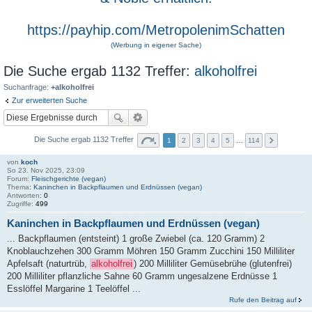
https://payhip.com/MetropolenimSchatten
(Werbung in eigener Sache)
Die Suche ergab 1132 Treffer:
alkoholfrei
Suchanfrage:
+alkoholfrei
Zur erweiterten Suche
Die Suche ergab 1132 Treffer
1
2
3
4
5
…
114
von
koch
So 23. Nov 2025, 23:09
Forum:
Fleischgerichte (vegan)
Thema:
Kaninchen in Backpflaumen und Erdnüssen (vegan)
Antworten:
0
Zugriffe:
499
Kaninchen in Backpflaumen und Erdnüssen (vegan)
... Backpflaumen (entsteint) 1 große Zwiebel (ca. 120 Gramm) 2
Knoblauchzehen 300 Gramm Möhren 150 Gramm Zucchini 150 Milliliter
Apfelsaft (naturtrüb,
alkoholfrei
) 200 Milliliter Gemüsebrühe (glutenfrei)
200 Milliliter pflanzliche Sahne 60 Gramm ungesalzene Erdnüsse 1
Esslöffel Margarine 1 Teelöffel ...
Rufe den Beitrag auf