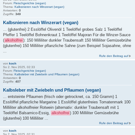
Forum:
Fleischgerichte (vegan)
Thema:
Kalbsnieren nach Winzerart (vegan)
Antworten:
0
Zugriffe:
349
Kalbsnieren nach Winzerart (vegan)
... (glutenfrei) 2 Esslöffel Olivenöl 1 Teelöffel grobes Salz 1 Teelöffel
Pfeffer 1 Teelöffel Bohnenkraut 1 Teelöffel Majoran Für die Winzer-Sauce
(
alkoholfrei
): 150 Milliliter dunkler Traubensaft 150 Milliliter Gemüsebrühe
(glutenfrei) 150 Milliliter pflanzliche Sahne (zum Beispiel Sojasahne, ohne
...
Rufe den Beitrag auf
von
koch
So 2. Nov 2025, 02:33
Forum:
Fleischgerichte (vegan)
Thema:
Kalbsleber mit Zwiebeln und Pflaumen (vegan)
Antworten:
0
Zugriffe:
407
Kalbsleber mit Zwiebeln und Pflaumen (vegan)
... entsteinte Pflaumen (frisch oder getrocknet, ca. 150 Gramm) 1
Esslöffel pflanzliche Margarine 1 Esslöffel glutenfreies Tomatenmark 100
Milliliter alkoholfreier Rotwein (alternativ: dunkler Traubensaft mit 1
Teelöffel Balsamico-Essig,
alkoholfrei
) 100 Milliliter Gemüsebrühe
(glutenfrei) 100 Milliliter ...
Rufe den Beitrag auf
von
koch
So 2. Nov 2025, 02:31