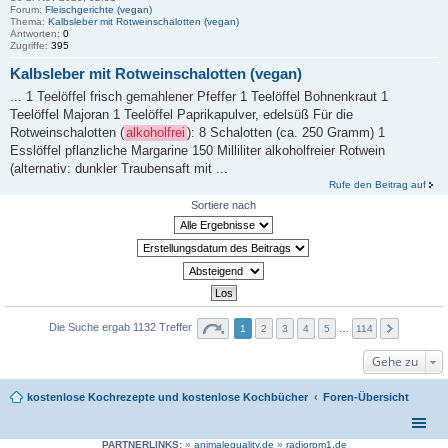
Forum:
Fleischgerichte (vegan)
Thema:
Kalbsleber mit Rotweinschalotten (vegan)
Antworten:
0
Zugriffe:
395
Kalbsleber mit Rotweinschalotten (vegan)
... 1 Teelöffel frisch gemahlener Pfeffer 1 Teelöffel Bohnenkraut 1
Teelöffel Majoran 1 Teelöffel Paprikapulver, edelsüß Für die
Rotweinschalotten (
alkoholfrei
): 8 Schalotten (ca. 250 Gramm) 1
Esslöffel pflanzliche Margarine 150 Milliliter alkoholfreier Rotwein
(alternativ: dunkler Traubensaft mit ...
Rufe den Beitrag auf
Sortiere nach
Die Suche ergab 1132 Treffer
1
2
3
4
5
…
114
Gehe zu
kostenlose Kochrezepte und kostenlose Kochbücher
Foren-Übersicht
PARTNERLINKS:
»
animalequality.de
»
radiorpm1.de