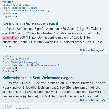
von
koch
So 23. Nov 2025, 23:02
Forum:
Fleischgerichte (vegan)
Thema:
Kaninchen in Apfelsauce (vegan)
Antworten:
0
Zugriffe:
445
Kaninchen in Apfelsauce (vegan)
... Für die Apfelsauce: 3 große Äpfel (ca. 450 Gramm) 1 große Zwiebel
(ca. 120 Gramm) 2 Knoblauchzehen 150 Milliliter Apfelsaft (naturtrüb,
alkoholfrei
) 200 Milliliter Gemüsebrühe (glutenfrei) 200 Milliliter
pflanzliche Sahne 1 Esslöffel Margarine 1 Teelöffel grobes Salz 1 Prise
Pfeffer ...
Rufe den Beitrag auf
von
koch
So 23. Nov 2025, 01:15
Forum:
Fleischgerichte (vegan)
Thema:
Kalbsschnitzel in Senf-Weinsauce (vegan)
Antworten:
0
Zugriffe:
432
Kalbsschnitzel in Senf-Weinsauce (vegan)
... Esslöffel Olivenöl 1 Teelöffel grobes Salz 1 Teelöffel Pfeffer 1 Teelöffel
Paprikapulver 1 Teelöffel Bohnenkraut 1 Teelöffel Zitronensaft Für die
alkoholfreie Senf-Weinsauce: 200 Milliliter heller Traubensaft 150 Milliliter
Gemüsebrühe (glutenfrei) 150 Milliliter pflanzliche Sahne 1 Esslöffel ...
Rufe den Beitrag auf
von
koch