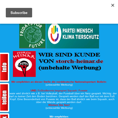
Köche-Nord.de
Werbung:
Wir empfehlen an dieser Stelle die norddeutsche Nationalsportart:
Boßeln:
(unbezahlte Werbung)
UND:
Fußballtennis begegnet Squash: Fuwate
Bei Fuwate wird ähnlich wie z.B. bei Volleyball, der Fussball über ein Netz gespielt. Wichtig: der
Ball darf zu keiner Zeit den Boden berühren. Gespielt werden darf der Ball nur mit dem Fuß
oder Kopf. Eine Besonderheit von Fuwate ist, dass der Ball ähnlich wie beim Squash, auch
über die Wände gespielt werden darf.
Klicken Sie hier!
(unbezahlte Werbung)
Wir empfehlen: