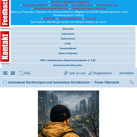
»
Manfred Mistkäfer Magazin
»
Animalequality.de
»
Loveveg.de
»
Vier-pfoten.de/
»
Foodwatch.org
»
Bund-Niedersachsen.de
»
Niedersachsen.nabu.de
(Marcus Petersen-Clausen ist ehrenamtliches Mitglied im BUND-Niedersachsen und
Niedersachsen Nabu)
»
WWF.de
»
Greenpeace.de
»
Peta.de
(wir haben allerdings nichts mit diesen Seiten zu tun!)
Startseite
Impressum
Datenschutz
Links
Gemeindebrief
Saison-Kalender
NEU: Vokabeltrainer (Saechsischvokabeln V: 1.2)!
Kostenlose Kochbuecher
Schnellzugriff
Linkliste
FAQ
Link zu uns
Registrieren
Anmelden
kostenlose Kochrezepte und kostenlose Kochbücher
Foren-Übersicht
uc
he