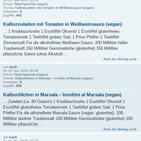
So 23. Nov 2025, 00:50
Forum:
Fleischgerichte (vegan)
Thema:
Kalbsrouladen mit Tomaten in Weißweinsauce (vegan)
Antworten:
0
Zugriffe:
443
Kalbsrouladen mit Tomaten in Weißweinsauce (vegan)
... 1 Knoblauchzehe 1 Esslöffel Olivenöl 1 Esslöffel glutenfreies
Tomatenmark 1 Teelöffel grobes Salz 1 Prise Pfeffer 1 Teelöffel
Zitronensaft Für die alkoholfreie Weißwein-Sauce: 200 Milliliter heller
Traubensaft 150 Milliliter Gemüsebrühe (glutenfrei) 150 Milliliter
pflanzliche Sahne (ohne Alkohol) ...
Rufe den Beitrag auf
von
koch
So 23. Nov 2025, 00:36
Forum:
Fleischgerichte (vegan)
Thema:
Kalbsröllchen in Marsala – Involtini al Marsala (vegan)
Antworten:
0
Zugriffe:
455
Kalbsröllchen in Marsala – Involtini al Marsala (vegan)
... Zwiebel (ca. 80 Gramm) 1 Knoblauchzehe 1 Esslöffel Olivenöl 1
Esslöffel glutenfreies Tomatenmark 1 Teelöffel grobes Salz 1 Prise
Pfeffer Für die alkoholfreie Marsala-Sauce (vegan, glutenfrei): 200
Milliliter dunkler Traubensaft 100 Milliliter Gemüsebrühe (glutenfrei) 150
Milliliter pflanzliche ...
Rufe den Beitrag auf
von
koch
So 23. Nov 2025, 00:25